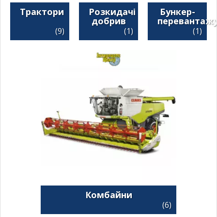
Трактори
Розкидачі
Бункер-
добрив
перевантажу
(9)
(1)
(1)
Комбайни
(6)