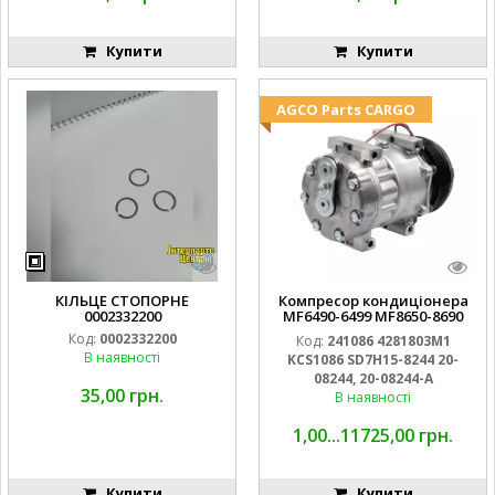
Купити
Купити
AGCO Parts CARGO
КІЛЬЦЕ СТОПОРНЕ
Компресор кондиціонера
0002332200
MF6490-6499 MF8650-8690
Challenger MT555-575
Код:
0002332200
Код:
241086 4281803M1
MT635-665
В наявності
KCS1086 SD7H15-8244 20-
08244, 20-08244-A
35,00 грн.
В наявності
1,00...11725,00 грн.
Купити
Купити