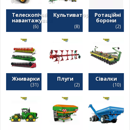
Телескопічні
Культиватори
Ротаційні
навантажувачі
борони
(6)
(8)
(2)
Жниварки
Плуги
Сівалки
(31)
(2)
(10)