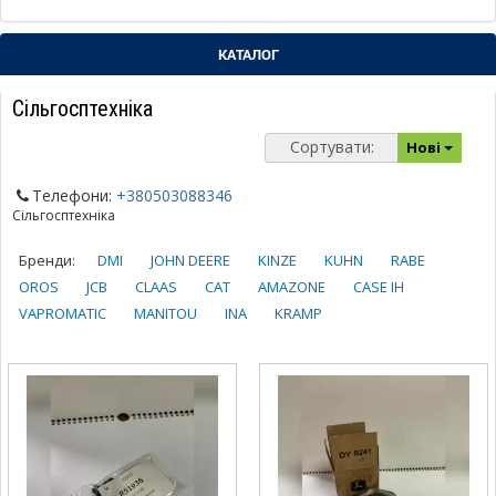
КАТАЛОГ
Сільгосптехніка
Сортувати:
Нові
Телефони:
+380503088346
Сільгосптехніка
Бренди:
DMI
JOHN DEERE
KINZE
KUHN
RABE
OROS
JCB
CLAAS
CAT
AMAZONE
CASE IH
VAPROMATIC
MANITOU
INA
KRAMP