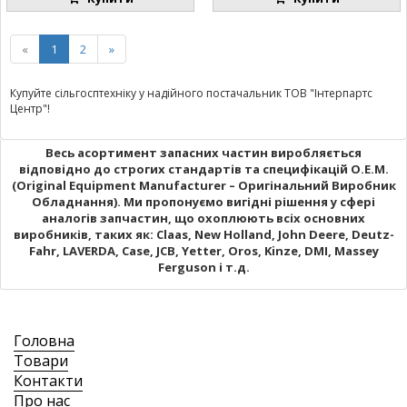
«
1
2
»
Купуйте сільгосптехніку у надійного постачальник ТОВ "Інтерпартс
Центр"!
Весь асортимент запасних частин виробляється
відповідно до строгих стандартів та специфікацій O.E.M.
(Original Equipment Manufacturer – Оригінальний Виробник
Обладнання). Ми пропонуємо вигідні рішення у сфері
аналогів запчастин, що охоплюють всіх основних
виробників, таких як: Claas, New Holland, John Deere, Deutz-
Fahr, LAVERDA, Case, JCB, Yetter, Oros, Kinze, DMI, Massey
Ferguson і т.д.
Головна
Товари
Контакти
Про нас