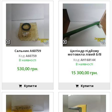
Cальник A60759
Циліндр підйому
мотовила лівий Б/В
Код:
A60759
AH168144 AHC17702 John
Код:
AH168144
В наявності
Deere
В наявності
530,00 грн.
15 300,00 грн.
Купити
Купити