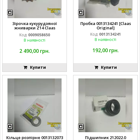
Зірочка кукурудзяної
Пробка 0013134241 [Claas
жниварки Z14 Claas
Original]
0009058650
Код:
0013134241
Код:
0009058650
В наявності
В наявності
192,00 грн.
2 490,00 грн.
Купити
Купити
Кільце розпірне 0013132073
Підшипник 212022.0