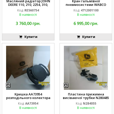
Масляний радіатор JOHN
Кран гальмівної
DEERE 110, 210, 2254, 310,
пневмосистеми WABCO
310L, 430, 400, 410L, 420,
AL68577 4712001100
Код:
RE560754
Код:
4712001100
4710, 510, 600, 630, 6010, 6010
7700051794 F385.880.020.060
В наявності
В наявності
SE, 6110, 6110 B, 6110 D, 6110
T101913 COJALI
E, 6110 J, 6110 L, 6110 SE,
6110M, 6110MC, 6110R
3 760,00 грн.
6 995,00 грн.
Купити
Купити
Кришка AA73954
Пластина прижимна
розподільного колектора
висіваючої трубки N280485
сівалки John Deere
сівалки John Deere
Код:
AA73954
Код:
N284055
[Original]
В наявності
В наявності