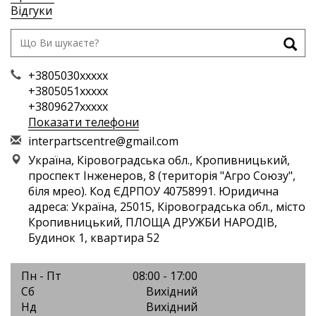
Відгуки
+3805030xxxxx
+3805051xxxxx
+3809627xxxxx
Показати телефони
i
nte
rpa
rts
cen
tre
@gm
ail
.co
m
Україна, Кіровоградська обл., Кропивницький,
проспект Інженеров, 8 (територія "Агро Союзу",
біля мрео). Код ЄДРПОУ 40758991. Юридична
адреса: Україна, 25015, Кіровоградська обл., місто
Кропивницький, ПЛОЩА ДРУЖБИ НАРОДІВ,
Будинок 1, квартира 52
Пн - Пт
08:00 - 17:00
Сб
Вихідний
Нд
Вихідний