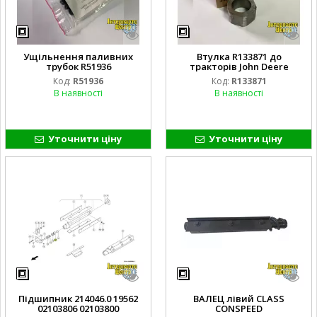
Ущільнення паливних
Втулка R133871 до
трубок R51936
тракторів John Deere
Код:
R51936
Код:
R133871
В наявності
В наявності
Уточнити ціну
Уточнити ціну
Підшипник 214046.0 19562
ВАЛЕЦ лівий CLASS
02103806 02103800
CONSPEED