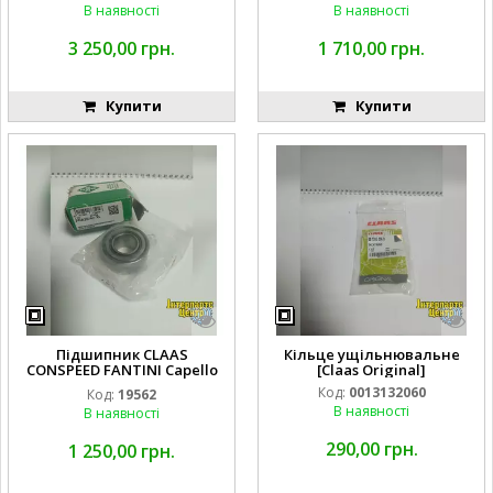
В наявності
В наявності
3 250,00 грн.
1 710,00 грн.
Купити
Купити
Підшипник CLAAS
Кільце ущільнювальне
CONSPEED FANTINI Capello
[Claas Original]
214046.0 19562 02103806
Код:
0013132060
Код:
19562
02103800 INA
В наявності
В наявності
290,00 грн.
1 250,00 грн.