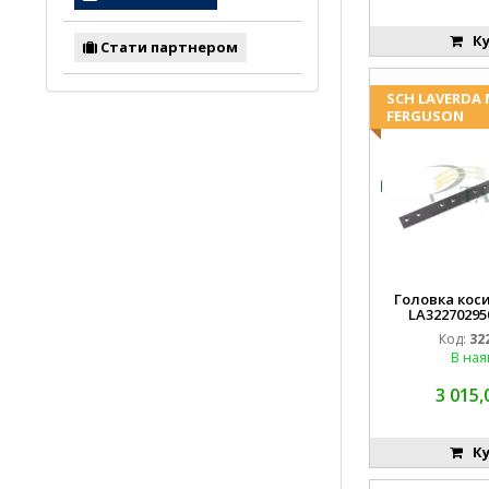
Ку
Стати партнером
SCH LAVERDA
FERGUSON
Головка коси
LA32270295
EMN
Код:
32
В ная
3 015,
Ку