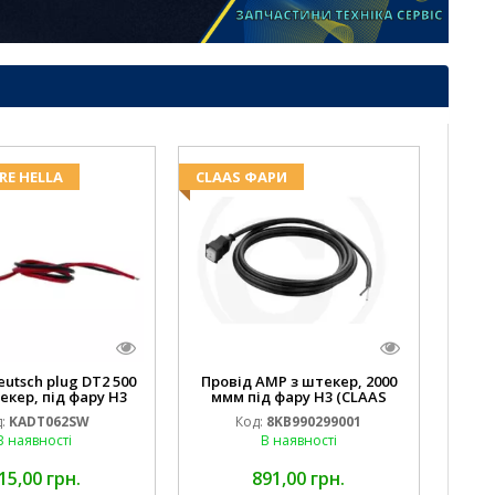
RE HELLA
CLAAS ФАРИ
eutsch plug DT2 500
Провід AMP з штекер, 2000
екер, під фару H3
ммм під фару H3 (CLAAS
 DEERE AL116438
013733) Hella
:
KADT062SW
Код:
8KB990299001
.00) ) Kramp Hella
В наявності
В наявності
15,00 грн.
891,00 грн.