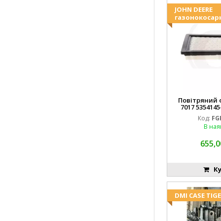
JOHN DEERE
газонокосар
Повітряний ф
7017 5354145
FGP0
Код:
FG
В ная
655,0
Ку
DMI CASE TIG