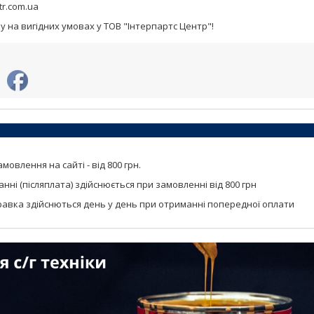
tr.com.ua
у на вигідних умовах у ТОВ "Інтерпартс Центр"!
мовлення на сайті - від 800 грн.
ні (післяплата) здійснюється при замовленні від 800 грн
авка здійснються день у день при отриманні попередної оплати