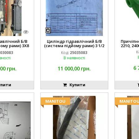
авлічний Б/В
Циліндр гідравлічний Б/В
Причіпне 
ому рами) 3X8
(система підйому рами) 3 1/2
2210, 240
3768
84255910
К
030083
Код:
25035083
вності
В наявності
6 
00 грн.
11 000,00 грн.
пити
Купити
MANITOU
MANITO