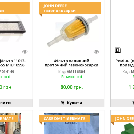
JOHN DEERE
ки
газонокосарки
ільтр 11013-
Фільтр паливний
Ремінь (
-55 MIU10998
проточний газонокосарки
привід
14149
JOHN DEERE AM116304 GY20709
M16
P014149
Код:
AM116304
Код:
M
вності
В наявності
0 грн.
80,00 грн.
1 
пити
Купити
ERMATE
CASE DMI TIGERMATE
JOHN DEE