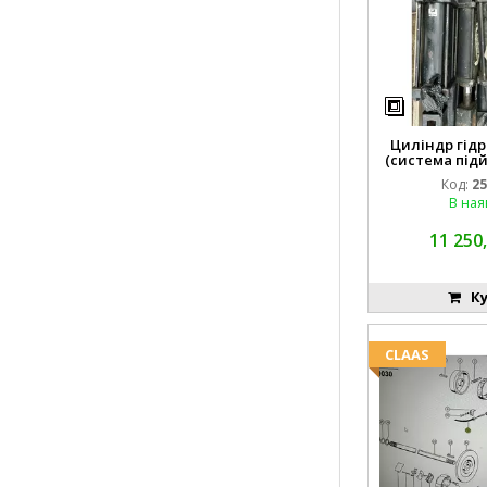
Циліндр гідр
(система підй
8742
Код:
25
В ная
11 250,
Ку
CLAAS