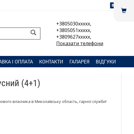
Вхід
+3805030xxxxx,
+3805051xxxxx,
+3809627xxxxx,
Показати телефони
АВКА І ОПЛАТА
КОНТАКТИ
ГАЛАРЕЯ
ВІДГУКИ
усний (4+1)
нового власника в Миколаївську область, гарної служби!