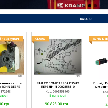
КАТАЛОГ
Обприскувач
CLAAS
JOHN DEE
ження стріли
ВАЛ СОЛОМОТРЯСА D35H9
Провід D
 JOHN DEERE
ПЕРЕДНІЙ 0007555510
мм з шт
(JOHN
372268
Код:
0005558960
Код
994.184
вності
В наявності
00 грн.
90 825,00 грн.
2