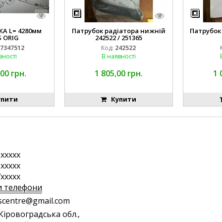
А L= 4280мм
Патрубок радіатора нижній
Патрубок
 ORIG
242522 / 251365
7347512
Код:
242522
вності
В наявності
00 грн.
1 805,00 грн.
1 
пити
Купити
xxxxx
xxxxx
xxxxx
и телефони
s
cen
tre
@gm
ail
.co
m
 Кіровоградська обл.,