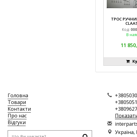
ТРОС РУЧНИК
CLAAS
Код:
000
В ная
11 850,
Ку
Головна
+3805030
Товари
+3805051
Контакти
+3809627
Про нас
Показат
Відгуки
i
nte
rpa
rt
Україна,