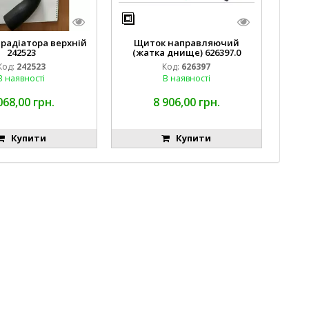
 радіатора верхній
Щиток направляючий
242523
(жатка днище) 626397.0
Код:
242523
Код:
626397
В наявності
В наявності
068,00 грн.
8 906,00 грн.
Купити
Купити