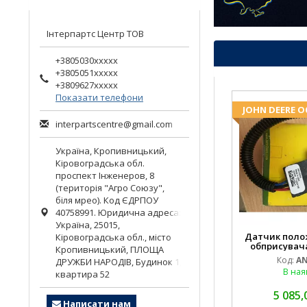
Інтерпартс Центр ТОВ
+3805030xxxxx
+3805051xxxxx
+3809627xxxxx
Показати телефони
JOHN DEERE 
interpartscentre@gmail.com
Україна,
Кропивницький
,
Кіровоградська обл.
проспект Інженеров, 8
(територія "Агро Союзу",
біля мрео). Код ЄДРПОУ
40758991. Юридична адреса:
Україна, 25015,
Датчик поло
Кіровоградська обл., місто
обприсувача
Кропивницький, ПЛОЩА
Код:
AN
ДРУЖБИ НАРОДІВ, Будинок 1,
В ная
квартира 52
5 085,
Написати нам