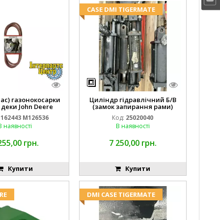
CASE DMI TIGERMATE
пас) газонокосарки
Циліндр гідравлічний Б/В
 деки John Deere
(замок запирання рами)
2443 M126536
2''X4'' 25320040
162443 M126536
Код:
25020040
В наявності
В наявності
255,00 грн.
7 250,00 грн.
Купити
Купити
RE
DMI CASE TIGERMATE