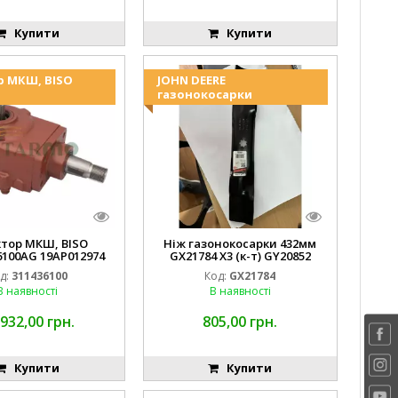
Купити
Купити
р МКШ, BISO
JOHN DEERE
газонокосарки
ктор МКШ, BISO
Ніж газонокосарки 432мм
6100AG 19AP012974
GX21784 X3 (к-т) GY20852
erda EMNIYET
AM137757 AM141035
д:
311436100
Код:
GX21784
В наявності
В наявності
 932,00 грн.
805,00 грн.
Купити
Купити