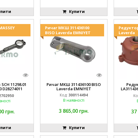
пити
Купити
 MASSEY
Ричаг МКШ 311436100
Редукто
BISO Laverda EMNIYET
Laverda
 SCH 11298.01
Ричаг МКШ 311436100 BISO
Реду
0 D28274011
Laverda EMNIYET
LA31143
IYET
Lav
Код:
300114494
2702950
Ко
В наявності
вності
3 865,00 грн.
00 грн.
37
пити
Купити