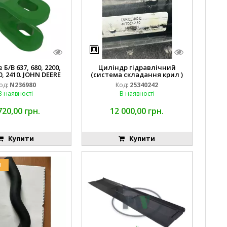
Б/В 637, 680, 2200,
Циліндр гідравлічний
0, 2410. JOHN DEERE
(система складання крил )
од:
N236980
Код:
25340242
В наявності
В наявності
720,00 грн.
12 000,00 грн.
Купити
Купити
U