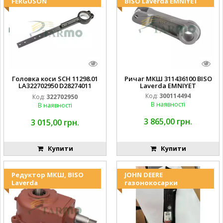
FERGUSON
BISO Laverda EMNIYET
Головка коси SCH 11298.01
Ричаг МКШ 311436100 BISO
LA322702950 D28274011
Laverda EMNIYET
EMNIYET
Код:
300114494
Код:
322702950
В наявності
В наявності
3 865,00 грн.
3 015,00 грн.
Купити
Купити
Редуктор МКШ, BISO
JOHN DEERE
Laverda
газонокосарки