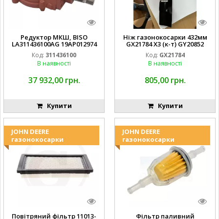
Редуктор МКШ, BISO
Ніж газонокосарки 432мм
LA311436100AG 19AP012974
GX21784 X3 (к-т) GY20852
Laverda EMNIYET
AM137757 AM141035
Код:
311436100
Код:
GX21784
В наявності
В наявності
37 932,00 грн.
805,00 грн.
Купити
Купити
JOHN DEERE
JOHN DEERE
газонокосарки
газонокосарки
Повітряний фільтр 11013-
Фільтр паливний