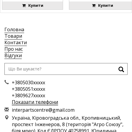
Купити
Купити
Головна
Товари
Контакти
Про нас
Відгуки
+3805030xxxxx
+3805051xxxxx
+3809627xxxxx
Показати телефони
i
nte
rpa
rts
cen
tre
@gm
ail
.co
m
Україна, Кіровоградська обл., Кропивницький,
проспект Інженеров, 8 (територія "Агро Союзу",
біля мрео). Код ЄДРПОУ 40758991. Юридична