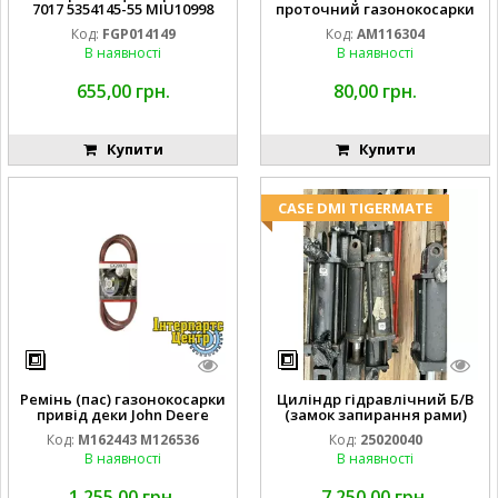
7017 5354145-55 MIU10998
проточний газонокосарки
FGP014149
JOHN DEERE AM116304
Код:
FGP014149
Код:
AM116304
GY20709
В наявності
В наявності
655,00 грн.
80,00 грн.
Купити
Купити
CASE DMI TIGERMATE
Ремінь (пас) газонокосарки
Циліндр гідравлічний Б/В
привід деки John Deere
(замок запирання рами)
M162443 M126536
2''X4'' 25320040
Код:
M162443 M126536
Код:
25020040
В наявності
В наявності
1 255,00 грн.
7 250,00 грн.