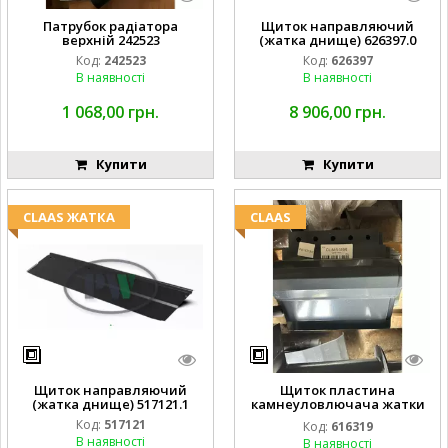
Патрубок радіатора
Щиток направляючий
верхній 242523
(жатка днище) 626397.0
Код:
242523
Код:
626397
В наявності
В наявності
1 068,00 грн.
8 906,00 грн.
Купити
Купити
CLAAS ЖАТКА
CLAAS
Щиток направляючий
Щиток пластина
(жатка днище) 517121.1
камнеуловлючача жатки
FLEX CAT CLAAS
Код:
517121
Код:
616319
В наявності
В наявності