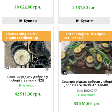
10 022,00 грн.
2 131,50 грн.
Купити
Купити
Planter Single Disk
Planter Single Disk Liquid
Liquid Fertilizer Op
Fertilizer Op
Сошник рідких добрив у
сборі сівалки KINZE
Сошник рідких добрив у сборі
John Deere BA30547, A84401,
В наявності
AA65563, AA65562, A82739,
Код:
BA34017
A82743, AA56092, A72503,
42 511,36 грн.
В наявності
A72504,
AA35154, AA26234, A72398, A827
68, H137235, A72358, AA65564, A
33 561,60 грн.
A65566, A49917, A49918,