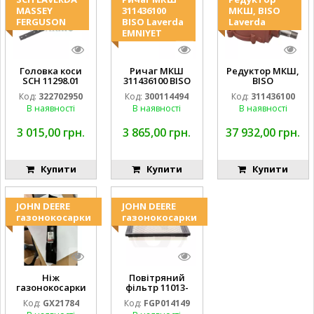
MASSEY
311436100
МКШ, BISO
FERGUSON
BISO Laverda
Laverda
EMNIYET
Головка коси
Ричаг МКШ
Редуктор МКШ,
SCH 11298.01
311436100 BISO
BISO
LA322702950
Laverda
LA311436100AG
Код:
322702950
Код:
300114494
Код:
311436100
D28274011
EMNIYET
19AP012974
В наявності
В наявності
В наявності
EMNIYET
Laverda
EMNIYET
3 015,00 грн.
3 865,00 грн.
37 932,00 грн.
Купити
Купити
Купити
JOHN DEERE
JOHN DEERE
газонокосарки
газонокосарки
Ніж
Повітряний
газонокосарки
фільтр 11013-
432мм GX21784
7017 5354145-55
Код:
GX21784
Код:
FGP014149
X3 (к-т) GY20852
MIU10998