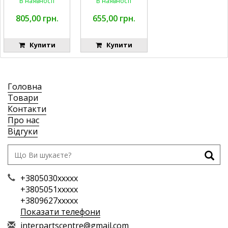
В наявності
В наявності
AM137757
FGP014149
AM141035
805,00 грн.
655,00 грн.
Купити
Купити
Головна
Товари
Контакти
Про нас
Відгуки
+3805030xxxxx
+3805051xxxxx
+3809627xxxxx
Показати телефони
i
nte
rpa
rts
cen
tre
@gm
ail
.co
m