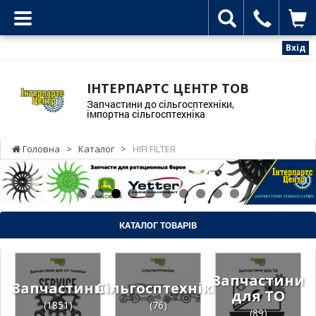
Вхід
ІНТЕРПАРТС ЦЕНТР ТОВ
Запчастини до сільгосптехніки,
імпортна сільгосптехніка
Головна
>
Каталог
>
HIFI FILTER
КАТАЛОГ ТОВАРІВ
Запчастини
Запчастини
Сільгосптехніка
для ТО
(1851)
(76)
(89)