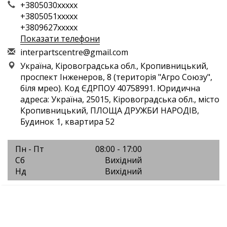
+3805030xxxxx
+3805051xxxxx
+3809627xxxxx
Показати телефони
i
nte
rpa
rts
cen
tre
@gm
ail
.co
m
Україна, Кіровоградська обл., Кропивницький,
проспект Інженеров, 8 (територія "Агро Союзу",
біля мрео). Код ЄДРПОУ 40758991. Юридична
адреса: Україна, 25015, Кіровоградська обл., місто
Кропивницький, ПЛОЩА ДРУЖБИ НАРОДІВ,
Будинок 1, квартира 52
Пн - Пт
08:00 - 17:00
Сб
Вихідний
Нд
Вихідний