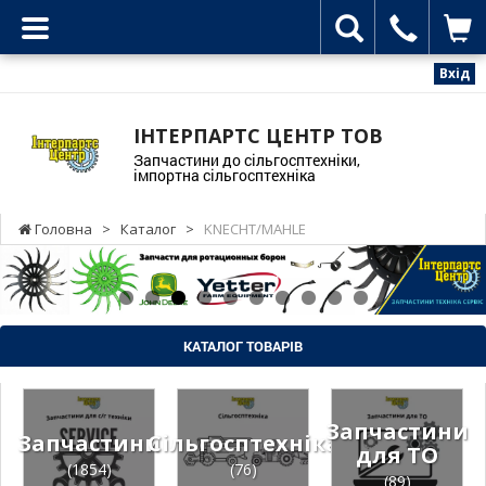
Вхід
ІНТЕРПАРТС ЦЕНТР ТОВ
Запчастини до сільгосптехніки,
імпортна сільгосптехніка
Головна
>
Каталог
>
KNECHT/MAHLE
КАТАЛОГ ТОВАРІВ
Запчастини
Запчастини
Сільгосптехніка
для ТО
(1854)
(76)
(89)