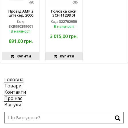
Провід AMP з
Головка коси
штекер, 2000
SCH 11298.01
ммм під фару
LA322702950
Код:
Код:
322702950
H3 (CLAAS
D28274011
8KB990299001
В наявності
013733) Hella
EMNIYET
В наявності
3 015,00 грн.
891,00 грн.
Купити
Купити
Головна
Товари
Контакти
Про нас
Відгуки