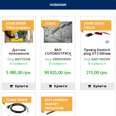
НОВИНКИ!
JOHN DEERE
CLAAS
JOHN DEERE
Обприскувач
HELLA
Датчик
ВАЛ
Провід Deutsch
положення
СОЛОМОТРЯСА
plug DT2 500 мм
стріли
D35H9 ПЕРЕДНІЙ
з штекер, під
Код:
AN372268
Код:
0005558960
Код:
KADT062SW
обприсувача
0007555510
фару H3 (JOHN
В наявності
В наявності
В наявності
JOHN DEERE
DEERE AL116438
994.184.00) )
Kramp Hella
5 085,00 грн.
90 825,00 грн.
215,00 грн.
Купити
Купити
Купити
CLAAS ФАРИ
SCH LAVERDA
MASSEY
FERGUSON