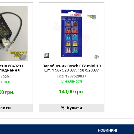
тів 604029.1
Запобіжник Bosch FT8 mini 10
ладнання
шт. 1 987 529 037, 1987529037
дходить для
Код:
1987529037
04029.1
(BOSCH)
В наявності
вності
140,00 грн.
00 грн.
пити
Купити
НОВИНКИ!