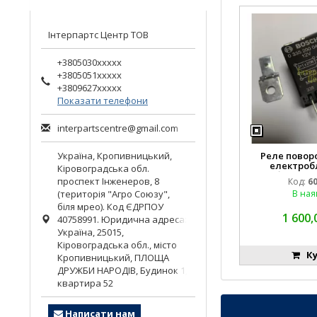
Інтерпартс Центр ТОВ
+3805030xxxxx
+3805051xxxxx
+3809627xxxxx
Показати телефони
interpartscentre@gmail.com
Україна,
Кропивницький
,
Реле поворо
електроб
Кіровоградська обл.
комбайна пі
проспект Інженеров, 8
Код:
6
Claas 
(територія "Агро Союзу",
В ная
біля мрео). Код ЄДРПОУ
1 600,
40758991. Юридична адреса:
Україна, 25015,
Кіровоградська обл., місто
Ку
Кропивницький, ПЛОЩА
ДРУЖБИ НАРОДІВ, Будинок 1,
квартира 52
Написати нам