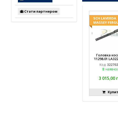
Стати партнером
SCH LAVERDA
MASSEY FERG
Головка кос
11298.01 LA32
D28274011 E
Код:
32270
В наявнос
3 015,00 
Купи