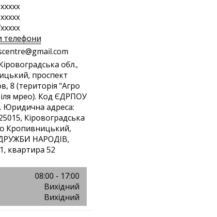
xxxxx
xxxxx
xxxxx
и телефони
s
cen
tre
@gm
ail
.co
m
 Кіровоградська обл.,
ицький, проспект
в, 8 (територія "Агро
біля мрео). Код ЄДРПОУ
. Юридична адреса:
 25015, Кіровоградська
сто Кропивницький,
РУЖБИ НАРОДІВ,
1, квартира 52
08:00 - 17:00
Вихідний
Вихідний