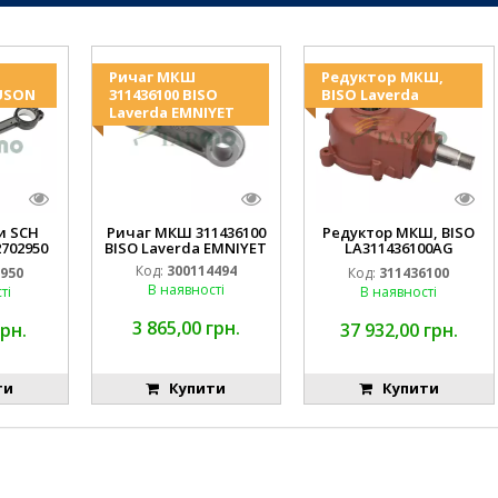
Ричаг МКШ
Редуктор МКШ,
USON
311436100 BISO
BISO Laverda
Laverda EMNIYET
и SCH
Ричаг МКШ 311436100
Редуктор МКШ, BISO
2702950
BISO Laverda EMNIYET
LA311436100AG
MNIYET
19AP012974 Laverda
Код:
300114494
2950
Код:
311436100
EMNIYET
В наявності
ті
В наявності
3 865,00 грн.
грн.
37 932,00 грн.
ти
Купити
Купити