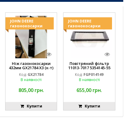
JOHN DEERE
JOHN DEERE
газонокосарки
газонокосарки
Ніж газонокосарки
Повітряний фільтр
432мм GX21784 X3 (к-т)
11013-7017 5354145-55
GY20852 AM137757
MIU10998 FGP014149
Код:
GX21784
Код:
FGP014149
AM141035
В наявності
В наявності
805,00 грн.
655,00 грн.
Купити
Купити