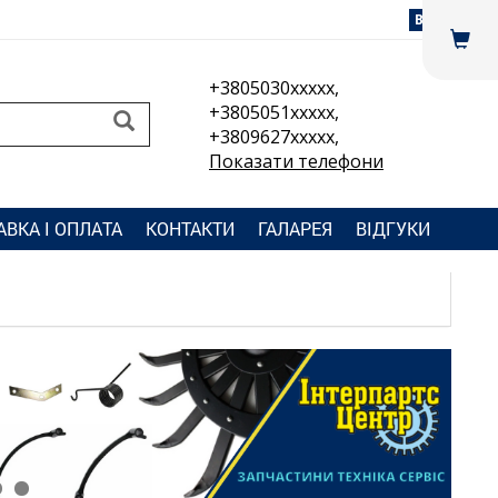
Вхід
+3805030xxxxx,
+3805051xxxxx,
+3809627xxxxx,
Показати телефони
АВКА І ОПЛАТА
КОНТАКТИ
ГАЛАРЕЯ
ВІДГУКИ