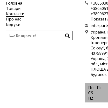
Головна
+3805030
Товари
+3805051
Контакти
+3809627
Про нас
Показат
Відгуки
i
nte
rpa
rt
Україна,
Кропивн
Інженеро
Союзу", 
40758991
Україна,
обл., мі
ПЛОЩА Д
Будинок 
Пн - Пт
Сб
Нд