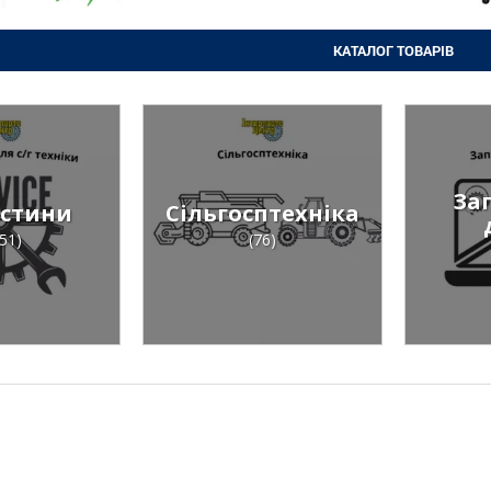
КАТАЛОГ ТОВАРІВ
За
стини
Сільгосптехніка
51)
(76)