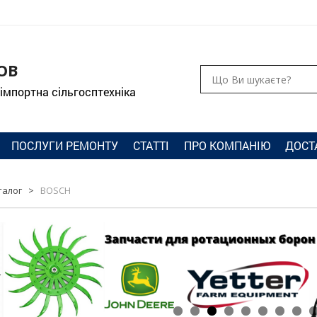
ОВ
 імпортна сільгосптехніка
ПОСЛУГИ РЕМОНТУ
СТАТТІ
ПРО КОМПАНІЮ
ДОСТ
талог
>
BOSCH