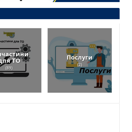
пчастини
Послуги
для ТО
(2)
(89)