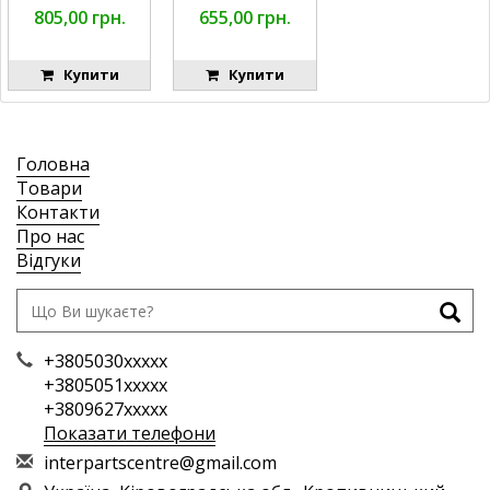
805,00 грн.
655,00 грн.
Купити
Купити
Головна
Товари
Контакти
Про нас
Відгуки
+3805030xxxxx
+3805051xxxxx
+3809627xxxxx
Показати телефони
i
nte
rpa
rts
cen
tre
@gm
ail
.co
m