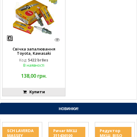
Свічка запалювання
Toyota, Kawasaki
9009824935, 920702078,
Код:
5422 br8es
87295154229 NGK
В наявності
138,00 грн.
Купити
НОВИНКИ!
SCH LAVERDA
Ричаг МКШ
Редуктор
MASSEY
311436100
МКШ, BISO