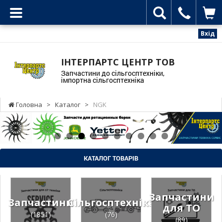
Вхід
ІНТЕРПАРТС ЦЕНТР ТОВ
Запчастини до сільгосптехніки,
імпортна сільгосптехніка
Головна
>
Каталог
>
NGK
КАТАЛОГ ТОВАРІВ
Запчастини
Запчастини
Сільгосптехніка
для ТО
(1851)
(76)
(89)