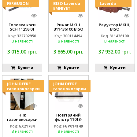
FERGUSON
BISO Laverda
Laverda
EMNIYET
Головка коси
Ричаг МКШ
Редуктор МКШ,
SCH 11298.01
311436100 BISO
BISO
LA322702950
Laverda
LA311436100AG
Код:
322702950
Код:
300114494
Код:
311436100
D28274011
EMNIYET
19AP012974
В наявності
В наявності
В наявності
EMNIYET
Laverda
EMNIYET
3 015,00 грн.
3 865,00 грн.
37 932,00 грн.
Купити
Купити
Купити
JOHN DEERE
JOHN DEERE
газонокосарки
газонокосарки
Ніж
Повітряний
газонокосарки
фільтр 11013-
432мм GX21784
7017 5354145-55
Код:
GX21784
Код:
FGP014149
X3 (к-т) GY20852
MIU10998
В наявності
В наявності
AM137757
FGP014149
AM141035