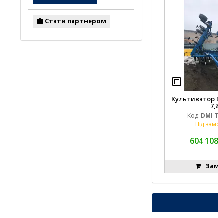
Стати партнером
Культиватор D
7,
Код:
DMI T
Під зам
604 108
Зам