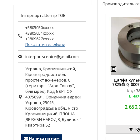
Производитель се
Інтерпартс Центр ТОВ
+3805030xxxxx
+3805051xxxxx
+3809627xxxxx
Показати телефони
interpartscentre@gmail.com
Україна,
Кропивницький
,
Кіровоградська обл.
проспект Інженеров, 8
Цапфа кулько
782545.0, 000
(територія "Агро Союзу",
Код:
7
біля мрео). Код ЄДРПОУ
В ная
40758991. Юридична адреса:
Україна, 25015,
2 650,
Кіровоградська обл., місто
Кропивницький, ПЛОЩА
ДРУЖБИ НАРОДІВ, Будинок 1,
квартира 52
Ку
Написати нам