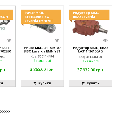
Ричаг МКШ
Редуктор МКШ,
USON
311436100 BISO
BISO Laverda
Laverda EMNIYET
и SCH
Ричаг МКШ 311436100
Редуктор МКШ, BISO
2702950
BISO Laverda EMNIYET
LA311436100AG
MNIYET
19AP012974 Laverda
Код:
300114494
2950
Код:
311436100
EMNIYET
В наявності
ті
В наявності
3 865,00 грн.
грн.
37 932,00 грн.
ти
Купити
Купити
xxxxx