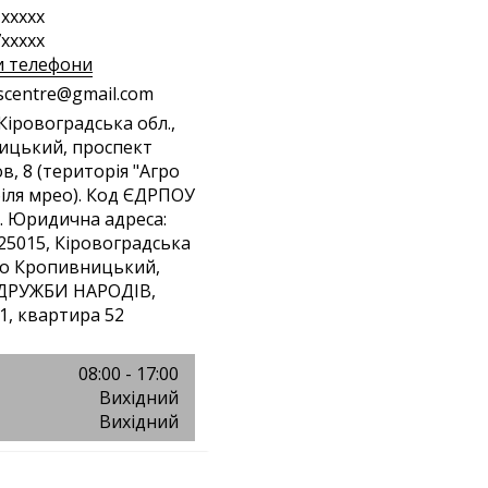
xxxxx
xxxxx
и телефони
s
cen
tre
@gm
ail
.co
m
 Кіровоградська обл.,
ицький, проспект
в, 8 (територія "Агро
біля мрео). Код ЄДРПОУ
. Юридична адреса:
 25015, Кіровоградська
сто Кропивницький,
РУЖБИ НАРОДІВ,
1, квартира 52
08:00 - 17:00
Вихідний
Вихідний