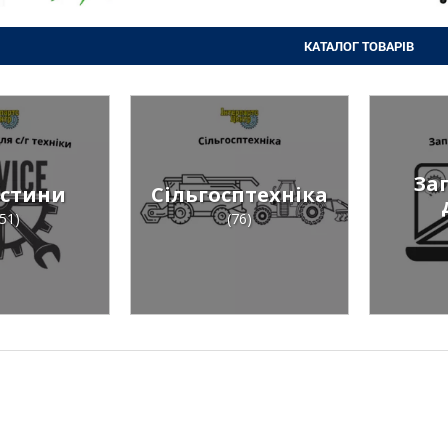
КАТАЛОГ ТОВАРІВ
За
стини
Сільгосптехніка
51)
(76)