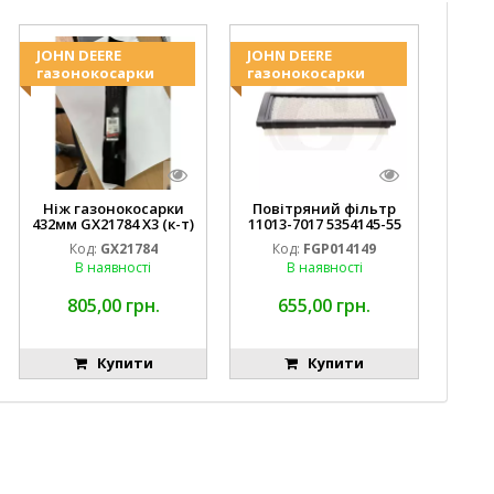
JOHN DEERE
JOHN DEERE
газонокосарки
газонокосарки
Ніж газонокосарки
Повітряний фільтр
432мм GX21784 X3 (к-т)
11013-7017 5354145-55
GY20852 AM137757
MIU10998 FGP014149
Код:
GX21784
Код:
FGP014149
AM141035
В наявності
В наявності
805,00 грн.
655,00 грн.
Купити
Купити