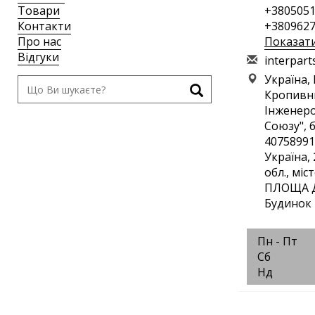
Товари
+3805051
Контакти
+3809627
Про нас
Показат
Відгуки
i
nte
rpa
rt
Україна,
Кропивн
Інженеро
Союзу", 
40758991
Україна,
обл., мі
ПЛОЩА Д
Будинок 
Пн - Пт
Сб
Нд