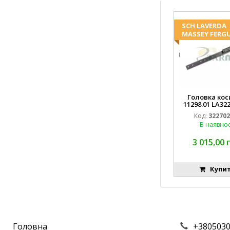
SCH LAVERDA
MASSEY FERG
Головка кос
11298.01 LA32
D28274011 E
Код:
32270
В наявнос
3 015,00 
Купи
Головна
+3805030