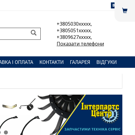
Вхід
+3805030xxxxx,
+3805051xxxxx,
+3809627xxxxx,
Показати телефони
АВКА І ОПЛАТА
КОНТАКТИ
ГАЛАРЕЯ
ВІДГУКИ