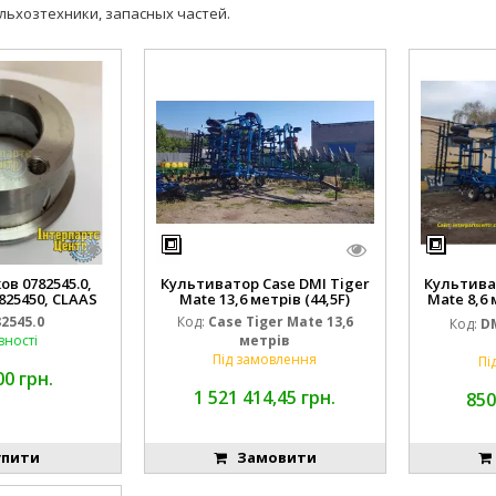
льхозтехники, запасных частей.
в 0782545.0,
Культиватор Case DMI Tiger
Культива
7825450, CLAAS
Mate 13,6 метрів (44,5F)
Mate 8,6
82545.0
Код:
Case Tiger Mate 13,6
Код:
DM
вності
метрів
Під замовлення
Пі
00 грн.
1 521 414,45 грн.
850
пити
Замовити