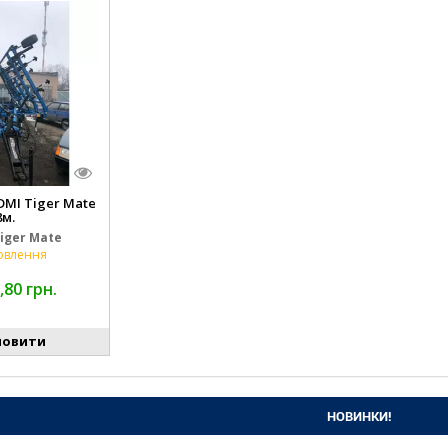
MI Tiger Mate
8м.
iger Mate
овлення
,80 грн.
овити
НОВИНКИ!