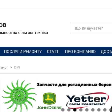
ОВ
 імпортна сільгосптехніка
ПОСЛУГИ РЕМОНТУ
СТАТТІ
ПРО КОМПАНІЮ
ДОСТ
талог
>
DMI