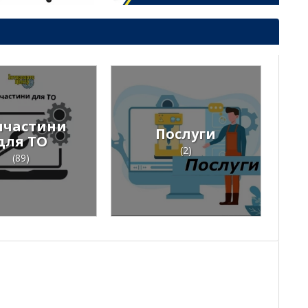
пчастини
Послуги
для ТО
(2)
(89)