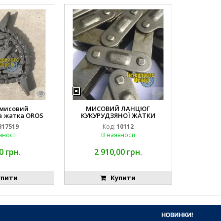
мисовий
МИСОВИЙ ЛАНЦЮГ
 жатка OROS
КУКУРУДЗЯНОЇ ЖАТКИ
 звена DONGHUA
DOMINONI CA550, 10112
317519
Код:
10112
DONGHUA
вності
В наявності
0 грн.
2 910,00 грн.
пити
Купити
НОВИНКИ!