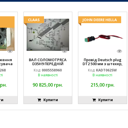
CLAAS
JOHN DEERE HELLA
оження
ВАЛ СОЛОМОТРЯСА
Провід Deutsch plug
сувача
D35H9 ПЕРЕДНІЙ
DT2 500 мм з штекер,
RE
0007555510
під фару H3 (JOHN
268
Код:
0005558960
Код:
KADT062SW
DEERE AL116438
ті
В наявності
В наявності
994.184.00) ) Kramp
Hella
грн.
90 825,00 грн.
215,00 грн.
ти
Купити
Купити