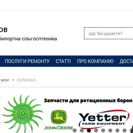
ОВ
 імпортна сільгосптехніка
ПОСЛУГИ РЕМОНТУ
СТАТТІ
ПРО КОМПАНІЮ
ДОСТ
талог
>
DONGHUA