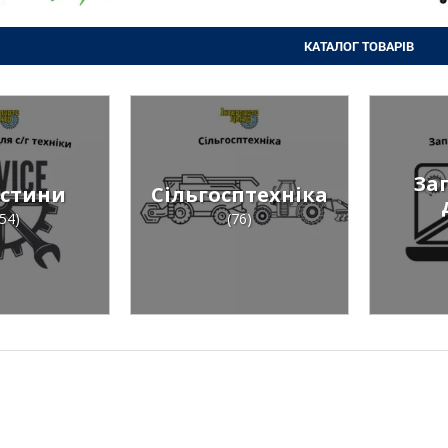
КАТАЛОГ ТОВАРІВ
За
стини
Сільгосптехніка
54)
(76)