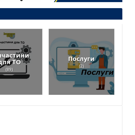
пчастини
Послуги
для ТО
(2)
(89)