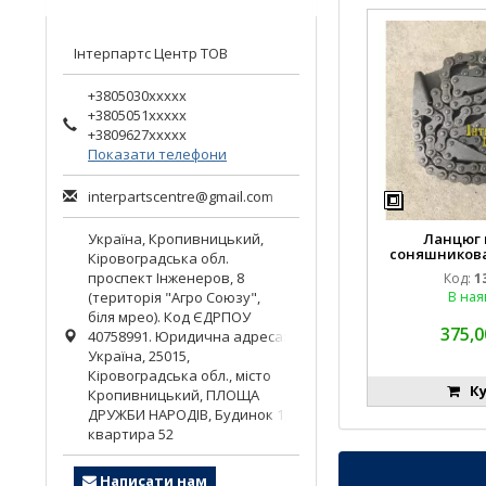
Інтерпартс Центр ТОВ
+3805030xxxxx
+3805051xxxxx
+3809627xxxxx
Показати телефони
interpartscentre@gmail.com
Україна,
Кропивницький
,
Ланцюг 
соняшникова
Кіровоградська обл.
1.317.519, 92
проспект Інженеров, 8
Код:
1
(територія "Агро Союзу",
В ная
біля мрео). Код ЄДРПОУ
375,0
40758991. Юридична адреса:
Україна, 25015,
Кіровоградська обл., місто
Ку
Кропивницький, ПЛОЩА
ДРУЖБИ НАРОДІВ, Будинок 1,
квартира 52
Написати нам