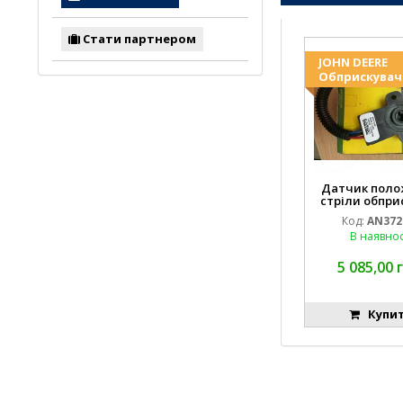
Стати партнером
JOHN DEERE
Обприскувач
Датчик пол
стріли обпри
JOHN DEE
Код:
AN372
В наявнос
5 085,00 
Купи