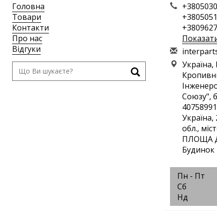
Головна
+3805030
Товари
+3805051
Контакти
+3809627
Про нас
Показат
Відгуки
i
nte
rpa
rt
Україна,
Кропивн
Інженеро
Союзу", 
40758991
Україна,
обл., мі
ПЛОЩА Д
Будинок 
Пн - Пт
Сб
Нд