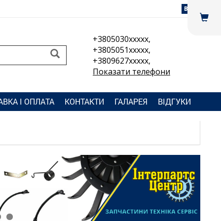
Вхід
+3805030xxxxx,
+3805051xxxxx,
+3809627xxxxx,
Показати телефони
АВКА І ОПЛАТА
КОНТАКТИ
ГАЛАРЕЯ
ВІДГУКИ