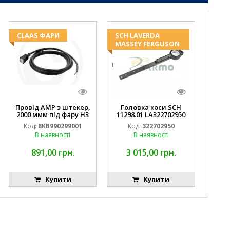
CLAAS ФАРИ
SCH LAVERDA
MASSEY FERGUSON
Провід AMP з штекер,
Головка коси SCH
2000 ммм під фару H3
11298.01 LA322702950
(CLAAS 013733) Hella
D28274011 EMNIYET
Код:
8KB990299001
Код:
322702950
В наявності
В наявності
891,00 грн.
3 015,00 грн.
Купити
Купити