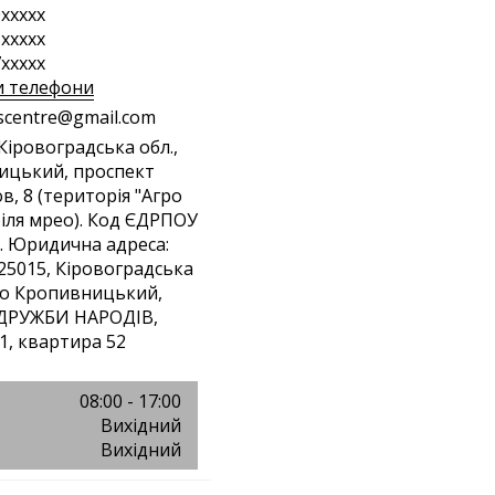
xxxxx
xxxxx
xxxxx
и телефони
s
cen
tre
@gm
ail
.co
m
 Кіровоградська обл.,
ицький, проспект
в, 8 (територія "Агро
біля мрео). Код ЄДРПОУ
. Юридична адреса:
 25015, Кіровоградська
сто Кропивницький,
РУЖБИ НАРОДІВ,
1, квартира 52
08:00 - 17:00
Вихідний
Вихідний