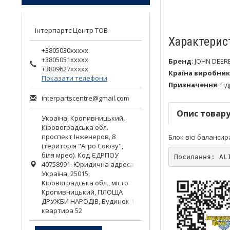
Інтерпартс Центр ТОВ
Характерис
+3805030xxxxx
+3805051xxxxx
Бренд
:
JOHN DEER
+3809627xxxxx
Країна виробник
Показати телефони
Призначення
:
Гі
interpartscentre@gmail.com
Опис товар
Україна,
Кропивницький
,
Кіровоградська обл.
проспект Інженеров, 8
Блок вісі балансир
(територія "Агро Союзу",
біля мрео). Код ЄДРПОУ
Посилання: AL
40758991. Юридична адреса:
Україна, 25015,
Кіровоградська обл., місто
Кропивницький, ПЛОЩА
ДРУЖБИ НАРОДІВ, Будинок 1,
квартира 52