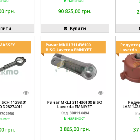
вності
В наявності
00 грн.
90 825,00 грн.
2
пити
Купити
 MASSEY
Ричаг МКШ 311436100
Редукто
BISO Laverda EMNIYET
Laverda
 SCH 11298.01
Ричаг МКШ 311436100 BISO
Реду
0 D28274011
Laverda EMNIYET
LA31143
IYET
Lav
Код:
300114494
2702950
Ко
В наявності
вності
3 865,00 грн.
00 грн.
37