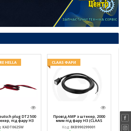
RE HELLA
CLAAS ФАРИ
eutsch plug DT2 500
Провід AMP з штекер, 2000
екер, під фару H3
ммм під фару H3 (CLAAS
 DEERE AL116438
013733) Hella
:
KADT062SW
Код:
8KB990299001
.00) ) Kramp Hella