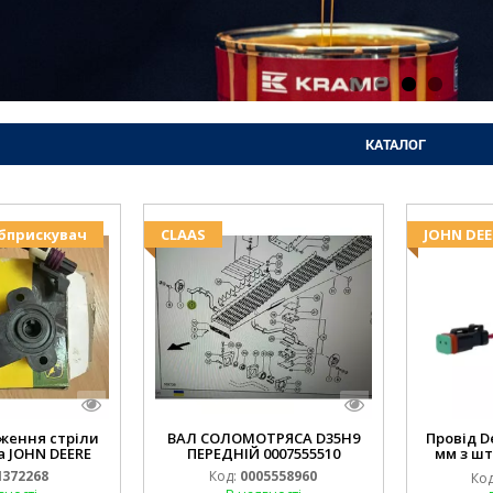
КАТАЛОГ
Обприскувач
CLAAS
JOHN DEE
ження стріли
ВАЛ СОЛОМОТРЯСА D35H9
Провід D
 JOHN DEERE
ПЕРЕДНІЙ 0007555510
мм з шт
(JOHN
372268
Код:
0005558960
Код
994.184