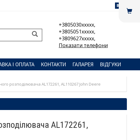
Вхід
+3805030xxxxx,
+3805051xxxxx,
+3809627xxxxx,
Показати телефони
АВКА І ОПЛАТА
КОНТАКТИ
ГАЛАРЕЯ
ВІДГУКИ
чного розподілювача AL172261, AL110267 John Deere
розподілювача AL172261,