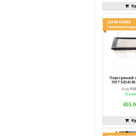
Ку
JOHN DEERE
газонокосар
Повітряний ф
7017 5354145
FGP0
Код:
FG
В ная
655,0
Ку