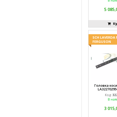
В ная
5 085,
Ку
SCH LAVERDA
FERGUSON
Головка коси
LA32270295
EMN
Код:
32
В ная
3 015,