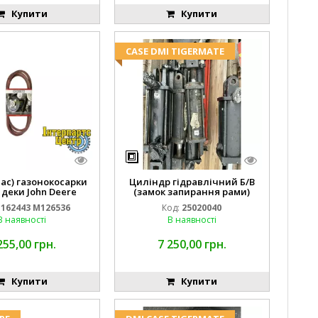
Купити
Купити
CASE DMI TIGERMATE
пас) газонокосарки
Циліндр гідравлічний Б/В
 деки John Deere
(замок запирання рами)
2443 M126536
2''X4'' 25320040
162443 M126536
Код:
25020040
В наявності
В наявності
255,00 грн.
7 250,00 грн.
Купити
Купити