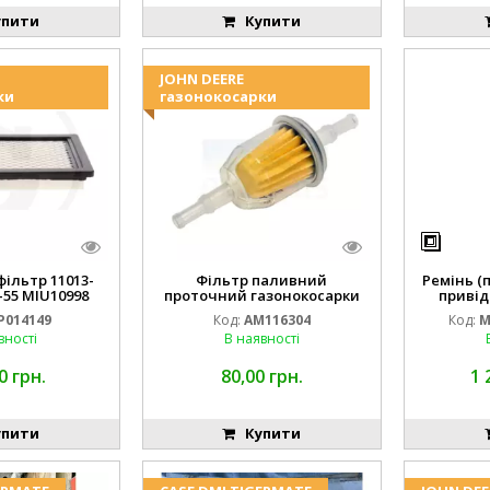
пити
Купити
JOHN DEERE
ки
газонокосарки
ільтр 11013-
Фільтр паливний
Ремінь (
-55 MIU10998
проточний газонокосарки
привід
14149
JOHN DEERE AM116304 GY20709
M16
P014149
Код:
AM116304
Код:
M
вності
В наявності
0 грн.
80,00 грн.
1 
пити
Купити