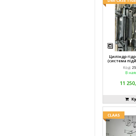
DMI CASE TIG
Циліндр гідр
(система підй
8742
Код:
25
В ная
11 250,
Ку
CLAAS