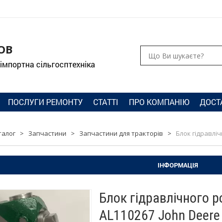
ОВ
 імпортна сільгосптехніка
ПОСЛУГИ РЕМОНТУ
СТАТТІ
ПРО КОМПАНІЮ
ДОСТ
талог
>
Запчастини
>
Запчастини для тракторів
>
Блок гідравлі
ІНФОРМАЦІЯ
Блок гідравлічного 
AL110267 John Deere