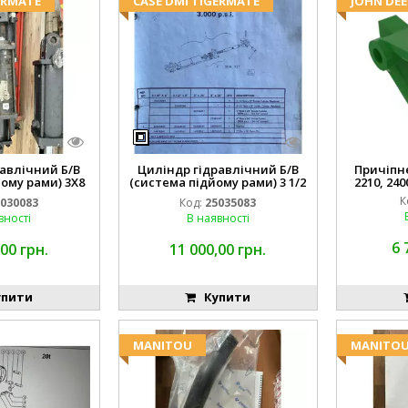
ERMATE
CASE DMI TIGERMATE
JOHN DEE
авлічний Б/В
Циліндр гідравлічний Б/В
Причіпне 
ому рами) 3X8
(система підйому рами) 3 1/2
2210, 240
3768
84255910
К
030083
Код:
25035083
вності
В наявності
6 
00 грн.
11 000,00 грн.
пити
Купити
MANITOU
MANITO