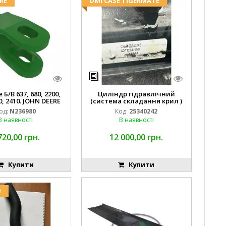
RE
DMI CASE TIGERMATE
Б/В 637, 680, 2200,
Циліндр гідравлічний
0, 2410. JOHN DEERE
(система складання крил )
од:
N236980
Код:
25340242
В наявності
В наявності
720,00 грн.
12 000,00 грн.
Купити
Купити
U