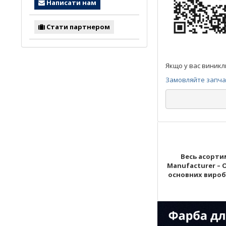
Написати нам
Стати партнером
Якщо у вас виникл
Замовляйте запчас
Весь асортим
Manufacturer – 
основних виробни