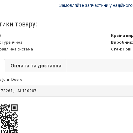
Замовляйте запчастини у надійного
тики товару:
E
Країна ви
:
Туреччина
Виробник
дравлічна система
Стан
:
Нові
у
Оплата та доставка
а John Deere
172261, AL110267