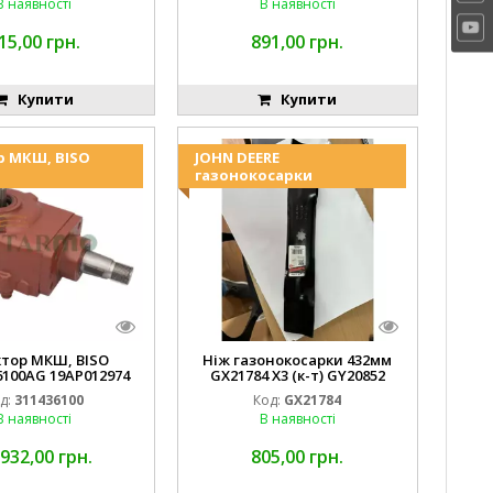
В наявності
В наявності
15,00 грн.
891,00 грн.
Купити
Купити
р МКШ, BISO
JOHN DEERE
газонокосарки
ктор МКШ, BISO
Ніж газонокосарки 432мм
6100AG 19AP012974
GX21784 X3 (к-т) GY20852
erda EMNIYET
AM137757 AM141035
д:
311436100
Код:
GX21784
В наявності
В наявності
 932,00 грн.
805,00 грн.