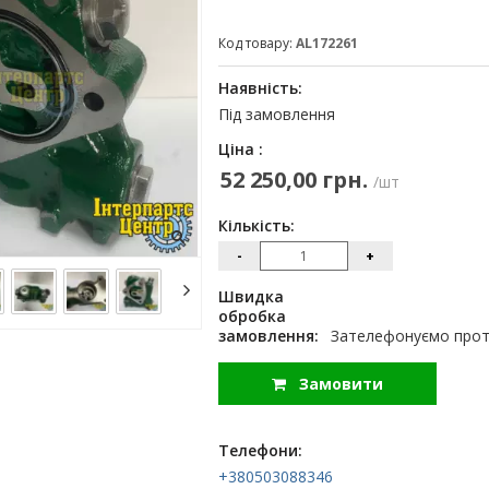
Код товару:
AL172261
Наявність:
Під замовлення
Ціна :
52 250,00 грн.
/шт
Кількість:
-
+
Швидка
обробка
замовлення:
Зателефонуємо протя
Замовити
Телефони:
+380503088346