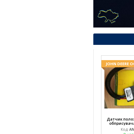
JOHN DEERE 
Датчик поло
обприсувача
Код:
AN