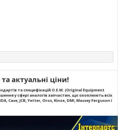
та актуальні ціни!
дартів та специфікацій O.E.M. (Original Equipment
шення у сфері аналогів запчастин, що охоплюють всіх
A, Case, JCB, Yetter, Oros, Kinze, DMI, Massey Ferguson і