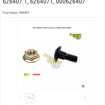
626407.1, 6264071, 000626407
Код товару:
626407