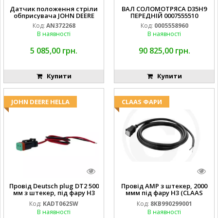
Датчик положення стріли
ВАЛ СОЛОМОТРЯСА D35H9
обприсувача JOHN DEERE
ПЕРЕДНІЙ 0007555510
Код:
AN372268
Код:
0005558960
В наявності
В наявності
5 085,00 грн.
90 825,00 грн.
Купити
Купити
JOHN DEERE HELLA
CLAAS ФАРИ
Провід Deutsch plug DT2 500
Провід AMP з штекер, 2000
мм з штекер, під фару H3
ммм під фару H3 (CLAAS
(JOHN DEERE AL116438
013733) Hella
Код:
KADT062SW
Код:
8KB990299001
994.184.00) ) Kramp Hella
В наявності
В наявності