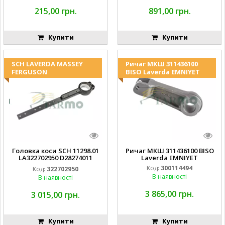
215,00 грн.
891,00 грн.
Купити
Купити
SCH LAVERDA MASSEY
Ричаг МКШ 311436100
FERGUSON
BISO Laverda EMNIYET
Головка коси SCH 11298.01
Ричаг МКШ 311436100 BISO
LA322702950 D28274011
Laverda EMNIYET
EMNIYET
Код:
300114494
Код:
322702950
В наявності
В наявності
3 865,00 грн.
3 015,00 грн.
Купити
Купити