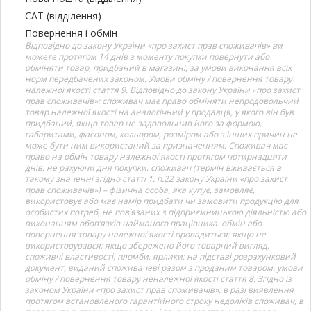
САТ (відділення)
Повернення і обмін
Відповідно до закону України «про захист прав споживачів» ви
можете протягом 14 днів з моменту покупки повернути або
обміняти товар, придбаний в магазині, за умови виконання всіх
норм передбачених законом. Умови обміну / повернення товару
належної якості стаття 9. Відповідно до закону України «про захист
прав споживачів»: споживач має право обміняти непродовольчий
товар належної якості на аналогічний у продавця, у якого він був
придбаний, якщо товар не задовольнив його за формою,
габаритами, фасоном, кольором, розміром або з інших причин не
може бути ним використаний за призначенням. Споживач має
право на обмін товару належної якості протягом чотирнадцяти
днів, не рахуючи дня покупки. споживач (термін вживається в
такому значенні згідно статті 1. п.22 закону України «про захист
прав споживачів») – фізична особа, яка купує, замовляє,
використовує або має намір придбати чи замовити продукцію для
особистих потреб, не пов’язаних з підприємницькою діяльністю або
виконанням обов’язків найманого працівника. обмін або
повернення товару належної якості провадиться: якщо не
використовувався; якщо збережено його товарний вигляд,
споживчі властивості, пломби, ярлики; на підставі розрахунковий
документ, виданий споживачеві разом з проданим товаром. умови
обміну / повернення товару неналежної якості стаття 8. Згідно із
законом України «про захист прав споживачів»: в разі виявлення
протягом встановленого гарантійного строку недоліків споживач, в