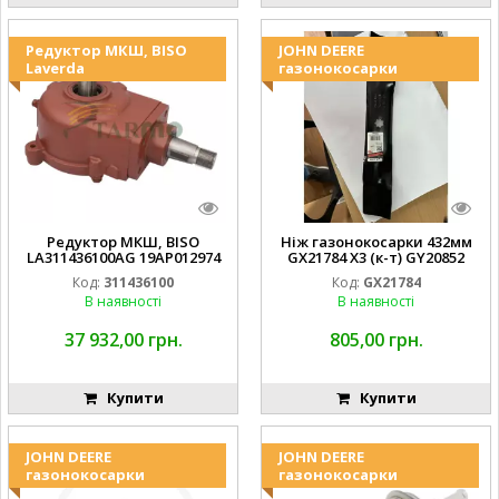
Редуктор МКШ, BISO
JOHN DEERE
Laverda
газонокосарки
Редуктор МКШ, BISO
Ніж газонокосарки 432мм
LA311436100AG 19AP012974
GX21784 X3 (к-т) GY20852
Laverda EMNIYET
AM137757 AM141035
Код:
311436100
Код:
GX21784
В наявності
В наявності
37 932,00 грн.
805,00 грн.
Купити
Купити
JOHN DEERE
JOHN DEERE
газонокосарки
газонокосарки