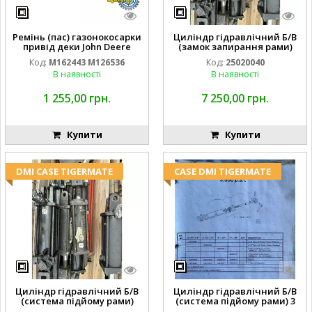
Ремінь (пас) газонокосарки
Циліндр гідравлічний Б/В
привід деки John Deere
(замок запирання рами)
M162443 M126536
2''X4'' 25320040
Код:
M162443 M126536
Код:
25020040
В наявності
В наявності
1 255,00 грн.
7 250,00 грн.
Купити
Купити
DMI CASE TIGERMATE
CASE DMI TIGERMATE
Циліндр гідравлічний Б/В
Циліндр гідравлічний Б/В
(система підйому рами)
(система підйому рами) 3
3X8 87423768
1/2 84255910