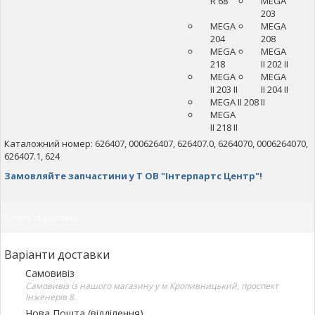
R 68
MEGA
203
MEGA
MEGA
204
208
MEGA
MEGA
218
II 202 II
MEGA
MEGA
II 203 II
II 204 II
MEGA II 208 II
MEGA
II 218 II
Каталожний номер: 626407, 000626407, 626407.0, 6264070, 0006264070,
626407.1, 624
Замовляйте запчастини у Т ОВ "Інтерпартс Центр"!
Оплата та доставка
Варіанти доставки
Самовивіз
Самовивіз із нашого магазину у м Кропивницький, проспект
Інженерів 8.
Нова Пошта (відділення)