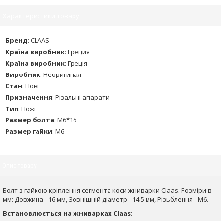
Характеристики товару:
Бренд
:
CLAAS
Країна виробник
:
Греция
Країна виробник
:
Греція
Виробник
:
Неоригинал
Стан
:
Нові
Призначення
:
Різальні апарати
Тип
:
Ножі
Размер болта
:
М6*16
Размер гайки
:
М6
Опис товару
Болт з гайкою кріплення сегмента коси жниварки Claas. Розміри в
мм: Довжина - 16 мм, Зовнішній діаметр - 14.5 мм, Різьблення - М6.
Встановлюється на жниварках Claas: