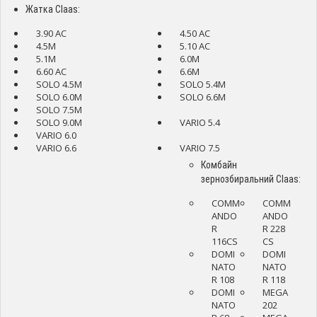
Жатка Claas:
3.90 AC
4.50 AC
4.5M
5.10 AC
5.1M
6.0M
6.60 AC
6.6M
SOLO 4.5M
SOLO 5.4M
SOLO 6.0M
SOLO 6.6M
SOLO 7.5M
SOLO 9.0M
VARIO 5.4
VARIO 6.0
VARIO 6.6
VARIO 7.5
Комбайн
зернозбиральний Claas:
COMM
COMM
ANDO
ANDO
R
R 228
116CS
CS
DOMI
DOMI
NATO
NATO
R 108
R 118
DOMI
MEGA
NATO
202