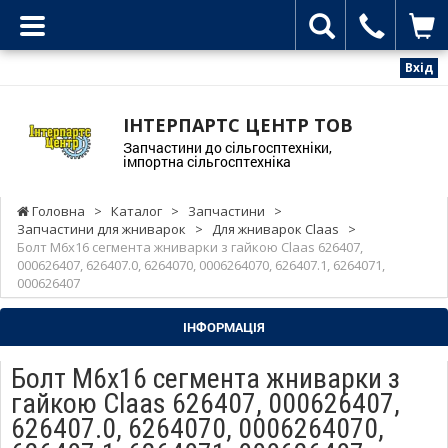
Вхід
ІНТЕРПАРТС ЦЕНТР ТОВ
Запчастини до сільгосптехніки,
імпортна сільгосптехніка
Головна
>
Каталог
>
Запчастини
>
Запчастини для жниварок
>
Для жниварок Claas
>
Болт M6x16 сегмента жниварки з гайкою Claas 626407,
000626407, 626407.0, 6264070, 0006264070, 626407.1, 6264071,
000626407
ІНФОРМАЦІЯ
Болт M6x16 сегмента жниварки з
гайкою Claas 626407, 000626407,
626407.0, 6264070, 0006264070,