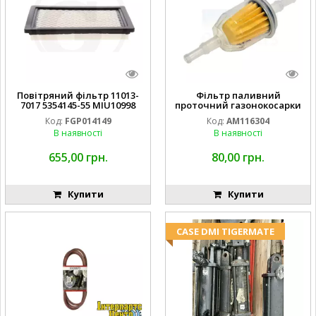
Повітряний фільтр 11013-
Фільтр паливний
7017 5354145-55 MIU10998
проточний газонокосарки
FGP014149
JOHN DEERE AM116304
Код:
FGP014149
Код:
AM116304
GY20709
В наявності
В наявності
655,00 грн.
80,00 грн.
Купити
Купити
CASE DMI TIGERMATE