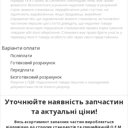
порядку та в строки, встановлені законодавством, має право
вимагати безоплатного усунення недоліків товару в розумний
строк. вимоги споживача, передбачених цією статтею, не
підлягають задоволенню, якщо продавець, виробник
(підприємство, що задовольняє вимоги споживача, встановлені
частиною першою цієї статті) доведуть, що недоліки товару
виникли внаслідок порушення споживачем правил користування
товаром або його зберігання. Споживач має право брати участь у
перевірці якості товару особисто або через свого представника.
Варіанти оплати
Післяплати
Готівковий розрахунок
Передплата
Безготівковий розрахунок
Рахунок з ПДВ. Надсилання товару поштою з накладними
документами після оплати рахунку.
Уточнюйте наявність запчастин
та актуальні ціни!
Весь асортимент запасних частин виробляється
відповідно до строгих стандартів та специфікацій O.E.M.