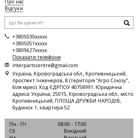
Про нас
Відгуки
+3805030xxxxx
+3805051xxxxx
+3809627xxxxx
Показати телефони
i
nte
rpa
rts
cen
tre
@gm
ail
.co
m
Україна, Кіровоградська обл., Кропивницький,
проспект Інженеров, 8 (територія "Агро Союзу",
біля мрео). Код ЄДРПОУ 40758991. Юридична
адреса: Україна, 25015, Кіровоградська обл., місто
Кропивницький, ПЛОЩА ДРУЖБИ НАРОДІВ,
Будинок 1, квартира 52
Пн - Пт
08:00 - 17:00
Сб
Вихідний
Нд
Вихідний