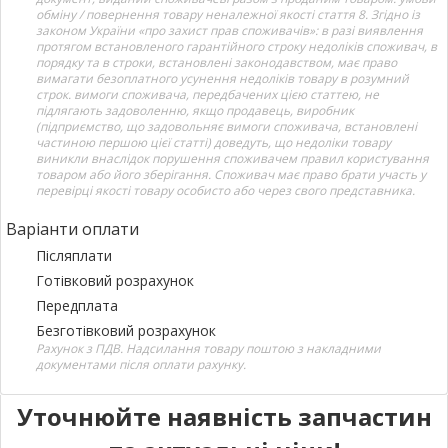
обміну / повернення товару неналежної якості стаття 8. Згідно із
законом України «про захист прав споживачів»: в разі виявлення
протягом встановленого гарантійного строку недоліків споживач, в
порядку та в строки, встановлені законодавством, має право
вимагати безоплатного усунення недоліків товару в розумний
строк. вимоги споживача, передбачених цією статтею, не
підлягають задоволенню, якщо продавець, виробник
(підприємство, що задовольняє вимоги споживача, встановлені
частиною першою цієї статті) доведуть, що недоліки товару
виникли внаслідок порушення споживачем правил користування
товаром або його зберігання. Споживач має право брати участь у
перевірці якості товару особисто або через свого представника.
Варіанти оплати
Післяплати
Готівковий розрахунок
Передплата
Безготівковий розрахунок
Рахунок з ПДВ. Надсилання товару поштою з накладними
документами після оплати рахунку.
Уточнюйте наявність запчастин