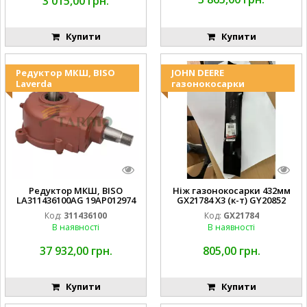
3 015,00 грн.
Купити
Купити
Редуктор МКШ, BISO
JOHN DEERE
Laverda
газонокосарки
Редуктор МКШ, BISO
Ніж газонокосарки 432мм
LA311436100AG 19AP012974
GX21784 X3 (к-т) GY20852
Laverda EMNIYET
AM137757 AM141035
Код:
311436100
Код:
GX21784
В наявності
В наявності
37 932,00 грн.
805,00 грн.
Купити
Купити