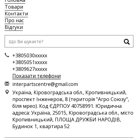
Головна
Товари
Контакти
Про нас
Відгуки
+3805030xxxxx
+3805051xxxxx
+3809627xxxxx
Показати телефони
i
nte
rpa
rts
cen
tre
@gm
ail
.co
m
Україна, Кіровоградська обл., Кропивницький,
проспект Інженеров, 8 (територія "Агро Союзу",
біля мрео). Код ЄДРПОУ 40758991. Юридична
адреса: Україна, 25015, Кіровоградська обл., місто
Кропивницький, ПЛОЩА ДРУЖБИ НАРОДІВ,
Будинок 1, квартира 52