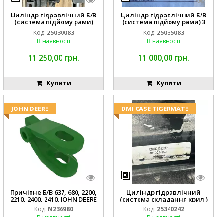
Циліндр гідравлічний Б/В
Циліндр гідравлічний Б/В
(система підйому рами)
(система підйому рами) 3
3X8 87423768
1/2 84255910
Код:
25030083
Код:
25035083
В наявності
В наявності
11 250,00 грн.
11 000,00 грн.
Купити
Купити
JOHN DEERE
DMI CASE TIGERMATE
Причіпне Б/В 637, 680, 2200,
Циліндр гідравлічний
2210, 2400, 2410. JOHN DEERE
(система складання крил )
Код:
N236980
Код:
25340242