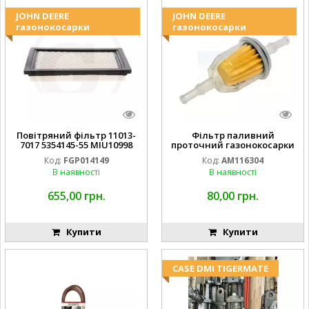
JOHN DEERE
JOHN DEERE
газонокосарки
газонокосарки
Повітряний фільтр 11013-
Фільтр паливний
7017 5354145-55 MIU10998
проточний газонокосарки
FGP014149
JOHN DEERE AM116304
Код:
FGP014149
Код:
AM116304
GY20709
В наявності
В наявності
655,00 грн.
80,00 грн.
Купити
Купити
CASE DMI TIGERMATE