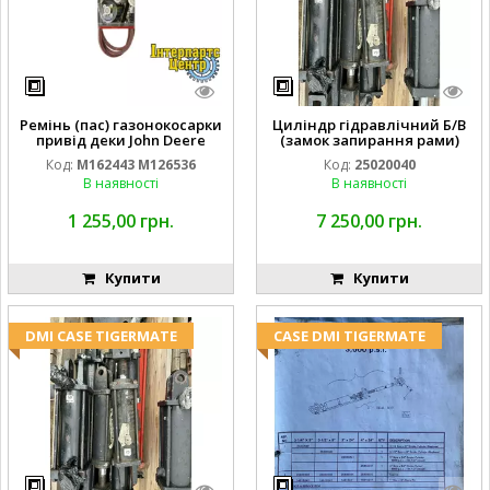
Ремінь (пас) газонокосарки
Циліндр гідравлічний Б/В
привід деки John Deere
(замок запирання рами)
M162443 M126536
2''X4'' 25320040
Код:
M162443 M126536
Код:
25020040
В наявності
В наявності
1 255,00 грн.
7 250,00 грн.
Купити
Купити
DMI CASE TIGERMATE
CASE DMI TIGERMATE