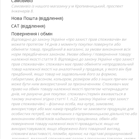
Самовивіз
Самовивіз із нашого магазину у м Кропивницький, проспект
Інженерів 8.
Нова Пошта (відділення)
САТ (відділення)
Повернення і обмін
Відповідно до закону України «про захист прав споживачів» ви
можете протягом 14 днів з моменту покупки повернути або
обміняти товар, придбаний в магазині, за умови виконання всіх
норм передбачених законом. Умови обміну / повернення товару
належної якості стаття 9. Відповідно до закону України «про захист
прав споживачів»: споживач має право обміняти непродовольчий
товар належної якості на аналогічний у продавця, у якого він був
придбаний, якщо товар не задовольнив його за формою,
габаритами, фасоном, кольором, розміром або з інших причин не
може бути ним використаний за призначенням. Споживач має
право на обмін товару належної якості протягом чотирнадцяти
днів, не рахуючи дня покупки. споживач (термін вживається в
такому значенні згідно статті 1. п.22 закону України «про захист
прав споживачів») – фізична особа, яка купує, замовляє,
використовує або має намір придбати чи замовити продукцію для
особистих потреб, не пов’язаних з підприємницькою діяльністю або
виконанням обов’язків найманого працівника. обмін або
повернення товару належної якості провадиться: якщо не
використовувався; якщо збережено його товарний вигляд,
споживчі властивості, пломби, ярлики; на підставі розрахунковий
документ, виданий споживачеві разом з проданим товаром. умови