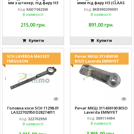
мм з штекер, під фару H3
ммм під фару H3 (CLAAS
(JOHN DEERE AL116438
013733) Hella
Код:
KADT062SW
Код:
8KB990299001
994.184.00) ) Kramp Hella
В наявності
В наявності
215,00 грн.
891,00 грн.
Купити
Купити
SCH LAVERDA MASSEY
Ричаг МКШ 311436100
FERGUSON
BISO Laverda EMNIYET
Головка коси SCH 11298.01
Ричаг МКШ 311436100 BISO
LA322702950 D28274011
Laverda EMNIYET
EMNIYET
Код:
300114494
Код:
322702950
В наявності
В наявності
3 865,00 грн.