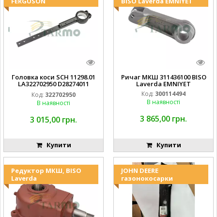
FERGUSON
BISO Laverda EMNIYET
Головка коси SCH 11298.01
Ричаг МКШ 311436100 BISO
LA322702950 D28274011
Laverda EMNIYET
EMNIYET
Код:
300114494
Код:
322702950
В наявності
В наявності
3 865,00 грн.
3 015,00 грн.
Купити
Купити
Редуктор МКШ, BISO
JOHN DEERE
Laverda
газонокосарки