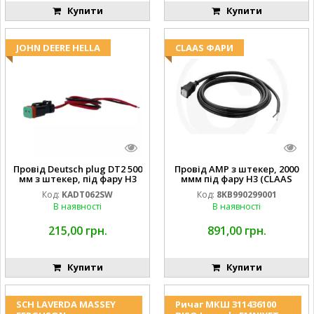
Купити
Купити
JOHN DEERE HELLA
CLAAS ФАРИ
Провід Deutsch plug DT2 500
Провід AMP з штекер, 2000
мм з штекер, під фару H3
ммм під фару H3 (CLAAS
(JOHN DEERE AL116438
013733) Hella
Код:
KADT062SW
Код:
8KB990299001
994.184.00) ) Kramp Hella
В наявності
В наявності
215,00 грн.
891,00 грн.
Купити
Купити
SCH LAVERDA MASSEY
Ричаг МКШ 311436100