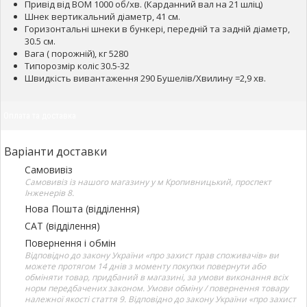
Привід від ВОМ 1000 об/хв. (Карданний вал на 21 шліц)
Шнек вертикальний діаметр, 41 см.
Горизонтальні шнеки в бункері, передній та задній діаметр,
30.5 см.
Вага ( порожній), кг 5280
Типорозмір коліс 30.5-32
Швидкість вивантаження 290 Бушелів/Хвилину =2,9 хв.
Оплата та доставка
Варіанти доставки
Самовивіз
Самовивіз із нашого магазину у м Кропивницький, проспект
Інженерів 8.
Нова Пошта (відділення)
САТ (відділення)
Повернення і обмін
Відповідно до закону України «про захист прав споживачів» ви
можете протягом 14 днів з моменту покупки повернути або
обміняти товар, придбаний в магазині, за умови виконання всіх
норм передбачених законом. Умови обміну / повернення товару
належної якості стаття 9. Відповідно до закону України «про захист