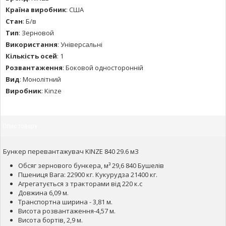
Країна виробник
:
США
Стан
:
Б/в
Тип
:
Зерновой
Використання
:
Універсальні
Кількість осей
:
1
Розвантаження
:
Боковой односторонній
Вид
:
Монолітний
Виробник
:
Kinze
Опис товару
Бункер перевантажувач KINZE 840 29.6 мЗ
Обсяг зернового бункера, м³ 29,6 840 Бушелів
Пшениця Вага: 22900 кг. Кукурудза 21400 кг.
Агрегатується з тракторами від 220 к.с
Довжина 6,09 м.
Транспортна ширина - 3,81 м.
Висота розвантаження-4,57 м.
Висота бортів, 2,9 м.