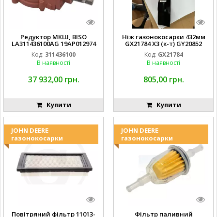
Редуктор МКШ, BISO
Ніж газонокосарки 432мм
LA311436100AG 19AP012974
GX21784 X3 (к-т) GY20852
Laverda EMNIYET
AM137757 AM141035
Код:
311436100
Код:
GX21784
В наявності
В наявності
37 932,00 грн.
805,00 грн.
Купити
Купити
JOHN DEERE
JOHN DEERE
газонокосарки
газонокосарки
Повітряний фільтр 11013-
Фільтр паливний