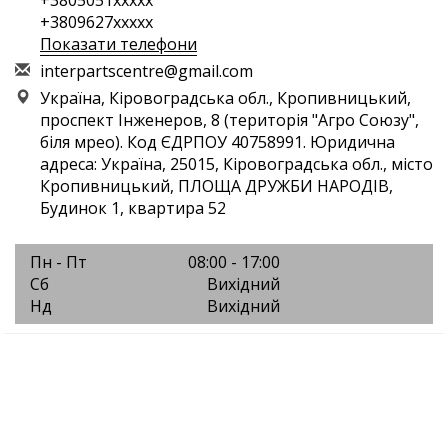
+3805051xxxxx
+3809627xxxxx
Показати телефони
i
nte
rpa
rts
cen
tre
@gm
ail
.co
m
Україна, Кіровоградська обл., Кропивницький,
проспект Інженеров, 8 (територія "Агро Союзу",
біля мрео). Код ЄДРПОУ 40758991. Юридична
адреса: Україна, 25015, Кіровоградська обл., місто
Кропивницький, ПЛОЩА ДРУЖБИ НАРОДІВ,
Будинок 1, квартира 52
Пн - Пт
08:00 - 17:00
Сб
Вихідний
Нд
Вихідний