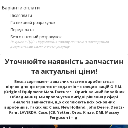
Варіанти оплати
Післяплати
Готівковий розрахунок
Передплата
Безготівковий розрахунок
Рахунок з ПДВ. Надсилання товару поштою з накладними
документами після оплати рахунку.
Уточнюйте наявність запчастин
та актуальні ціни!
Весь асортимент запасних частин виробляється
відповідно до строгих стандартів та специфікацій O.E.M.
(Original Equipment Manufacturer – Оригінальний Виробник
Обладнання). Ми пропонуємо вигідні рішення у сфері
аналогів запчастин, що охоплюють всіх основних
виробників, таких як: Claas, New Holland, John Deere, Deutz-
Fahr, LAVERDA, Case, JCB, Yetter, Oros, Kinze, DMI, Massey
Ferguson і т.д.