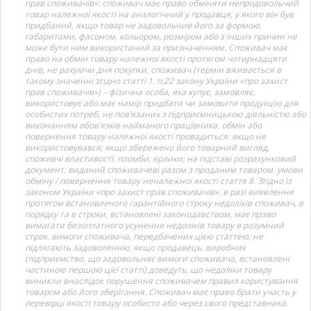
прав споживачів»: споживач має право обміняти непродовольчий
товар належної якості на аналогічний у продавця, у якого він був
придбаний, якщо товар не задовольнив його за формою,
габаритами, фасоном, кольором, розміром або з інших причин не
може бути ним використаний за призначенням. Споживач має
право на обмін товару належної якості протягом чотирнадцяти
днів, не рахуючи дня покупки. споживач (термін вживається в
такому значенні згідно статті 1. п.22 закону України «про захист
прав споживачів») – фізична особа, яка купує, замовляє,
використовує або має намір придбати чи замовити продукцію для
особистих потреб, не пов’язаних з підприємницькою діяльністю або
виконанням обов’язків найманого працівника. обмін або
повернення товару належної якості провадиться: якщо не
використовувався; якщо збережено його товарний вигляд,
споживчі властивості, пломби, ярлики; на підставі розрахунковий
документ, виданий споживачеві разом з проданим товаром. умови
обміну / повернення товару неналежної якості стаття 8. Згідно із
законом України «про захист прав споживачів»: в разі виявлення
протягом встановленого гарантійного строку недоліків споживач, в
порядку та в строки, встановлені законодавством, має право
вимагати безоплатного усунення недоліків товару в розумний
строк. вимоги споживача, передбачених цією статтею, не
підлягають задоволенню, якщо продавець, виробник
(підприємство, що задовольняє вимоги споживача, встановлені
частиною першою цієї статті) доведуть, що недоліки товару
виникли внаслідок порушення споживачем правил користування
товаром або його зберігання. Споживач має право брати участь у
перевірці якості товару особисто або через свого представника.