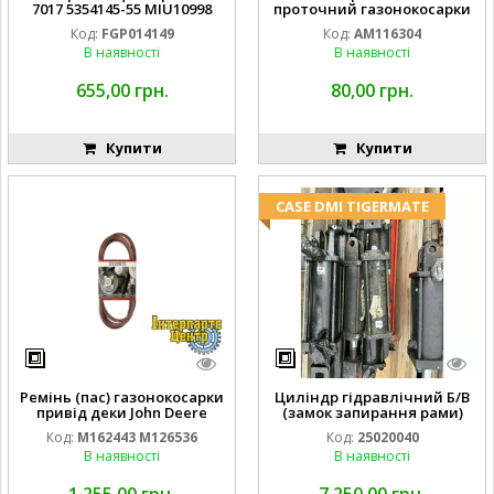
7017 5354145-55 MIU10998
проточний газонокосарки
FGP014149
JOHN DEERE AM116304
Код:
FGP014149
Код:
AM116304
GY20709
В наявності
В наявності
655,00 грн.
80,00 грн.
Купити
Купити
CASE DMI TIGERMATE
Ремінь (пас) газонокосарки
Циліндр гідравлічний Б/В
привід деки John Deere
(замок запирання рами)
M162443 M126536
2''X4'' 25320040
Код:
M162443 M126536
Код:
25020040
В наявності
В наявності
1 255,00 грн.
7 250,00 грн.