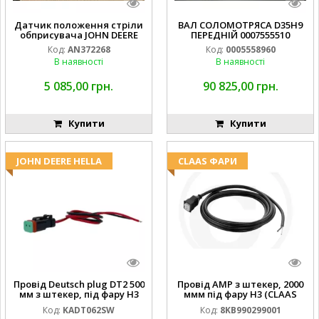
Датчик положення стріли
ВАЛ СОЛОМОТРЯСА D35H9
обприсувача JOHN DEERE
ПЕРЕДНІЙ 0007555510
Код:
AN372268
Код:
0005558960
В наявності
В наявності
5 085,00 грн.
90 825,00 грн.
Купити
Купити
JOHN DEERE HELLA
CLAAS ФАРИ
Провід Deutsch plug DT2 500
Провід AMP з штекер, 2000
мм з штекер, під фару H3
ммм під фару H3 (CLAAS
(JOHN DEERE AL116438
013733) Hella
Код:
KADT062SW
Код:
8KB990299001
994.184.00) ) Kramp Hella