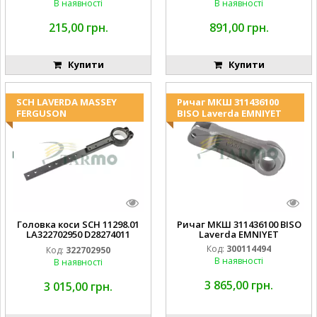
В наявності
В наявності
215,00 грн.
891,00 грн.
Купити
Купити
SCH LAVERDA MASSEY
Ричаг МКШ 311436100
FERGUSON
BISO Laverda EMNIYET
Головка коси SCH 11298.01
Ричаг МКШ 311436100 BISO
LA322702950 D28274011
Laverda EMNIYET
EMNIYET
Код:
300114494
Код:
322702950
В наявності
В наявності
3 865,00 грн.
3 015,00 грн.