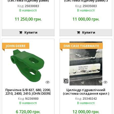
(система підйому рами)
(система підйому рами) 3
3X8 87423768
1/2 84255910
Код:
25030083
Код:
25035083
В наявності
В наявності
11 250,00 грн.
11 000,00 грн.
Купити
Купити
JOHN DEERE
DMI CASE TIGERMATE
Причіпне Б/В 637, 680, 2200,
Циліндр гідравлічний
2210, 2400, 2410. JOHN DEERE
(система складання крил )
Код:
N236980
Код:
25340242
В наявності
В наявності
6 720,00 грн.
12 000,00 грн.