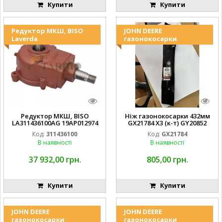
Купити
Купити
Редуктор МКШ, BISO
JOHN DEERE
Laverda
газонокосарки
Редуктор МКШ, BISO
Ніж газонокосарки 432мм
LA311436100AG 19AP012974
GX21784 X3 (к-т) GY20852
Laverda EMNIYET
AM137757 AM141035
Код:
311436100
Код:
GX21784
В наявності
В наявності
37 932,00 грн.
805,00 грн.
Купити
Купити
JOHN DEERE
JOHN DEERE
газонокосарки
газонокосарки