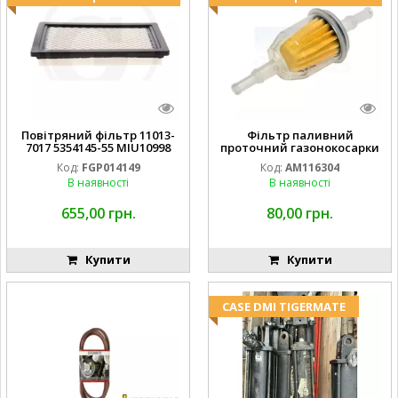
Повітряний фільтр 11013-
Фільтр паливний
7017 5354145-55 MIU10998
проточний газонокосарки
FGP014149
JOHN DEERE AM116304
Код:
FGP014149
Код:
AM116304
GY20709
В наявності
В наявності
655,00 грн.
80,00 грн.
Купити
Купити
CASE DMI TIGERMATE