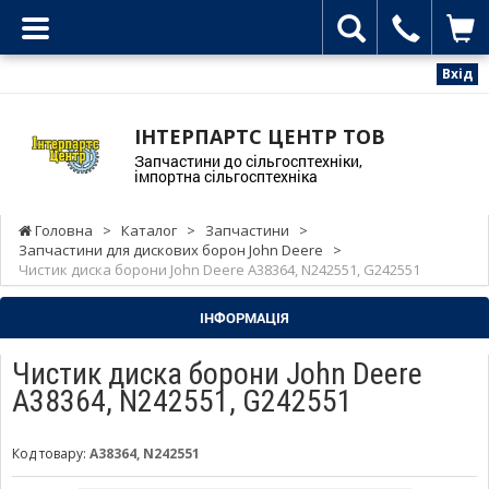
Вхід
ІНТЕРПАРТС ЦЕНТР ТОВ
Запчастини до сільгосптехніки,
імпортна сільгосптехніка
Головна
>
Каталог
>
Запчастини
>
Запчастини для дискових борон John Deere
>
Чистик диска борони John Deere A38364, N242551, G242551
ІНФОРМАЦІЯ
Чистик диска борони John Deere
A38364, N242551, G242551
Код товару:
A38364, N242551