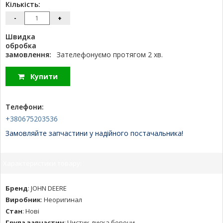
Кількість:
-
+
Швидка
обробка
замовлення:
Зателефонуємо протягом 2 хв.
Купити
Телефони:
+380675203536
Замовляйте запчастини у надійного постачальника!
Характеристики товару:
Бренд
:
JOHN DEERE
Виробник
:
Неоригинал
Стан
:
Нові
Група запчастин
:
Чистик диска борони