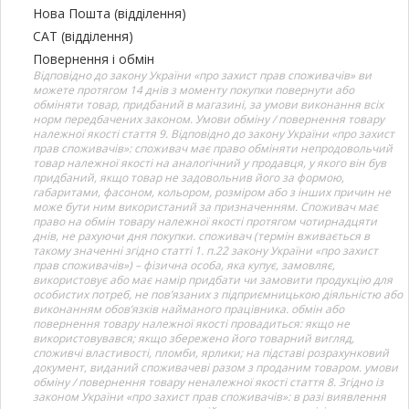
Нова Пошта (відділення)
САТ (відділення)
Повернення і обмін
Відповідно до закону України «про захист прав споживачів» ви
можете протягом 14 днів з моменту покупки повернути або
обміняти товар, придбаний в магазині, за умови виконання всіх
норм передбачених законом. Умови обміну / повернення товару
належної якості стаття 9. Відповідно до закону України «про захист
прав споживачів»: споживач має право обміняти непродовольчий
товар належної якості на аналогічний у продавця, у якого він був
придбаний, якщо товар не задовольнив його за формою,
габаритами, фасоном, кольором, розміром або з інших причин не
може бути ним використаний за призначенням. Споживач має
право на обмін товару належної якості протягом чотирнадцяти
днів, не рахуючи дня покупки. споживач (термін вживається в
такому значенні згідно статті 1. п.22 закону України «про захист
прав споживачів») – фізична особа, яка купує, замовляє,
використовує або має намір придбати чи замовити продукцію для
особистих потреб, не пов’язаних з підприємницькою діяльністю або
виконанням обов’язків найманого працівника. обмін або
повернення товару належної якості провадиться: якщо не
використовувався; якщо збережено його товарний вигляд,
споживчі властивості, пломби, ярлики; на підставі розрахунковий
документ, виданий споживачеві разом з проданим товаром. умови
обміну / повернення товару неналежної якості стаття 8. Згідно із
законом України «про захист прав споживачів»: в разі виявлення