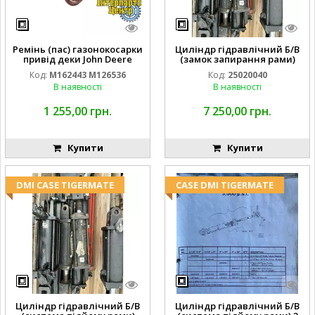
Ремінь (пас) газонокосарки
Циліндр гідравлічний Б/В
привід деки John Deere
(замок запирання рами)
M162443 M126536
2''X4'' 25320040
Код:
M162443 M126536
Код:
25020040
В наявності
В наявності
1 255,00 грн.
7 250,00 грн.
Купити
Купити
DMI CASE TIGERMATE
CASE DMI TIGERMATE
Циліндр гідравлічний Б/В
Циліндр гідравлічний Б/В