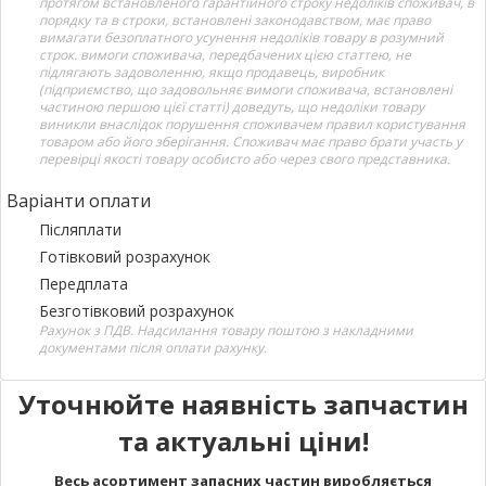
протягом встановленого гарантійного строку недоліків споживач, в
порядку та в строки, встановлені законодавством, має право
вимагати безоплатного усунення недоліків товару в розумний
строк. вимоги споживача, передбачених цією статтею, не
підлягають задоволенню, якщо продавець, виробник
(підприємство, що задовольняє вимоги споживача, встановлені
частиною першою цієї статті) доведуть, що недоліки товару
виникли внаслідок порушення споживачем правил користування
товаром або його зберігання. Споживач має право брати участь у
перевірці якості товару особисто або через свого представника.
Варіанти оплати
Післяплати
Готівковий розрахунок
Передплата
Безготівковий розрахунок
Рахунок з ПДВ. Надсилання товару поштою з накладними
документами після оплати рахунку.
Уточнюйте наявність запчастин
та актуальні ціни!
Весь асортимент запасних частин виробляється