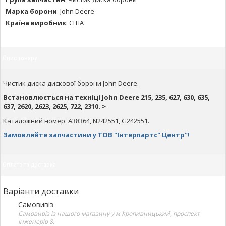
Марка борони
:
John Deere
Країна виробник
:
США
Опис товару
Чистик диска дискової борони John Deere.
Встановлюється на техніці John Deere 215, 235, 627, 630, 635,
637, 2620, 2623, 2625, 722, 2310. >
Каталожний номер: A38364, N242551, G242551.
Замовляйте запчастини у ТОВ "Інтерпартс" Центр"!
Оплата та доставка
Варіанти доставки
Самовивіз
Самовивіз із нашого магазину у м Кропивницький, проспект
Інженерів 8.