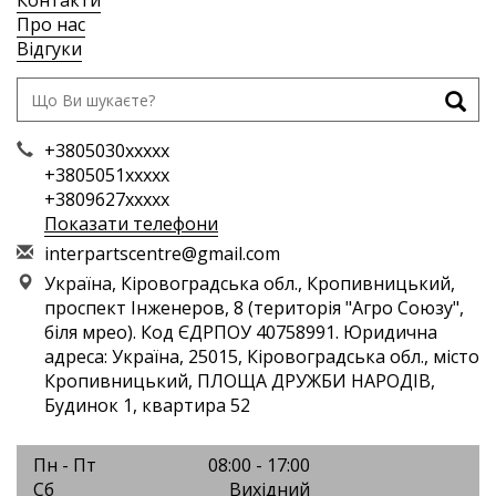
Контакти
Про нас
Відгуки
+3805030xxxxx
+3805051xxxxx
+3809627xxxxx
Показати телефони
i
nte
rpa
rts
cen
tre
@gm
ail
.co
m
Україна, Кіровоградська обл., Кропивницький,
проспект Інженеров, 8 (територія "Агро Союзу",
біля мрео). Код ЄДРПОУ 40758991. Юридична
адреса: Україна, 25015, Кіровоградська обл., місто
Кропивницький, ПЛОЩА ДРУЖБИ НАРОДІВ,
Будинок 1, квартира 52
Пн - Пт
08:00 - 17:00
Сб
Вихідний