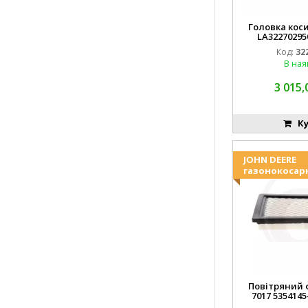
Головка коси
LA32270295
EMN
Код:
32
В ная
3 015,
Ку
JOHN DEERE
газонокосар
Повітряний ф
7017 5354145
FGP0