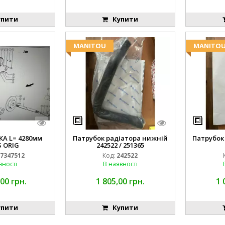
пити
Купити
MANITOU
MANITO
А L= 4280мм
Патрубок радіатора нижній
Патрубок
 ORIG
242522 / 251365
7347512
Код:
242522
вності
В наявності
00 грн.
1 805,00 грн.
1 
пити
Купити