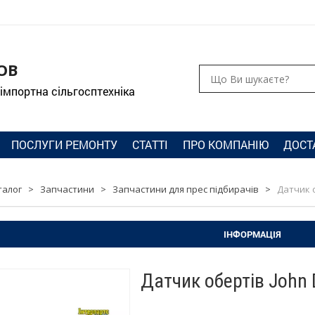
ОВ
 імпортна сільгосптехніка
ПОСЛУГИ РЕМОНТУ
СТАТТІ
ПРО КОМПАНІЮ
ДОСТ
талог
>
Запчастини
>
Запчастини для прес підбирачів
>
Датчик о
ІНФОРМАЦІЯ
Датчик обертів John