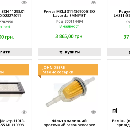
 SCH 11298.01
Ричаг МКШ 311436100 BISO
Реду
0 D28274011
Laverda EMNIYET
LA31143
IYET
Lav
Код:
300114494
2702950
Ко
В наявності
вності
3 865,00 грн.
00 грн.
37
пити
Купити
JOHN DEERE
ки
газонокосарки
ільтр 11013-
Фільтр паливний
Ремінь (
-55 MIU10998
проточний газонокосарки
привід
14149
JOHN DEERE AM116304 GY20709
M16