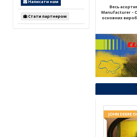
Написати нам
Весь асортим
Manufacturer – 
Стати партнером
основних виробни
JOHN DEERE 