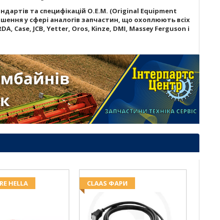
дартів та специфікацій O.E.M. (Original Equipment
шення у сфері аналогів запчастин, що охоплюють всіх
A, Case, JCB, Yetter, Oros, Kinze, DMI, Massey Ferguson і
RE HELLA
CLAAS ФАРИ