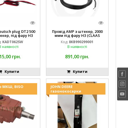
eutsch plug DT2 500
Провід AMP з штекер, 2000
екер, під фару H3
ммм під фару H3 (CLAAS
 DEERE AL116438
013733) Hella
:
KADT062SW
Код:
8KB990299001
.00) ) Kramp Hella
В наявності
В наявності
15,00 грн.
891,00 грн.
Купити
Купити
р МКШ, BISO
JOHN DEERE
газонокосарки