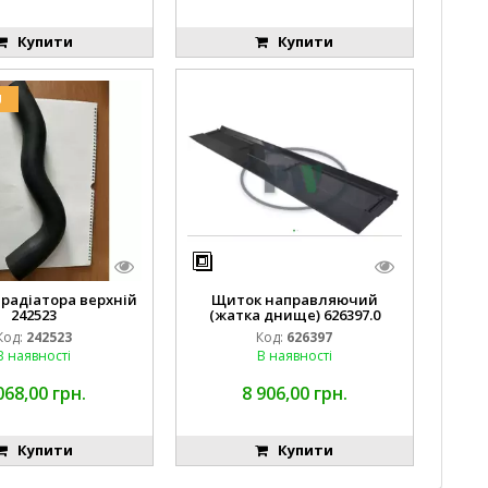
Купити
Купити
U
 радіатора верхній
Щиток направляючий
242523
(жатка днище) 626397.0
Код:
242523
Код:
626397
В наявності
В наявності
068,00 грн.
8 906,00 грн.
Купити
Купити