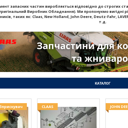
ент запасних частин виробляється відповідно до строгих стан
Оригінальний Виробник Обладнання). Ми пропонуємо вигідні рі
ків, таких як: Claas, New Holland, John Deere, Deutz-Fahr, LAVERD
т.д.
КАТАЛОГ
Обприскувач
CLAAS
JOHN DEE