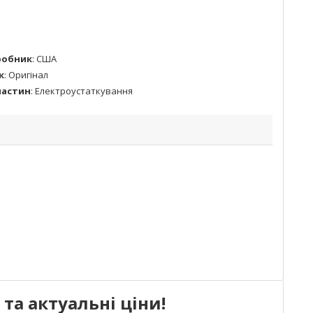
робник
:
США
к
:
Оригінал
частин
:
Електроустаткування
та актуальні ціни!