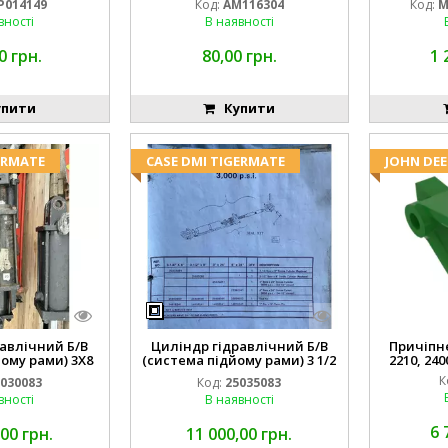
P014149
Код:
AM116304
Код:
M
вності
В наявності
0 грн.
80,00 грн.
1 
пити
Купити
ERMATE
CASE DMI TIGERMATE
JOHN DEE
авлічний Б/В
Циліндр гідравлічний Б/В
Причіпне 
ому рами) 3X8
(система підйому рами) 3 1/2
2210, 240
3768
84255910
К
030083
Код:
25035083
вності
В наявності
6 
00 грн.
11 000,00 грн.