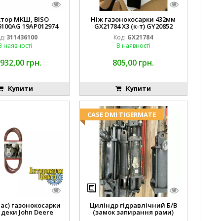
ктор МКШ, BISO
Ніж газонокосарки 432мм
6100AG 19AP012974
GX21784 X3 (к-т) GY20852
erda EMNIYET
AM137757 AM141035
д:
311436100
Код:
GX21784
В наявності
В наявності
 932,00 грн.
805,00 грн.
Купити
Купити
CASE DMI TIGERMATE
пас) газонокосарки
Циліндр гідравлічний Б/В
 деки John Deere
(замок запирання рами)
2443 M126536
2''X4'' 25320040