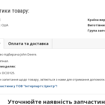
тики товару:
E
Країна ви
:
США
Виготівни
Група зап
у
Оплата та доставка
ес-підбирача John Deere.
гінал.
 моделях:
: DC33125.
и запитання щодо товару, зв’яжіться з нами для отримання допомоги.
астини у ТОВ "Інтерпартс Центр"!
Уточнюйте наявність запчастин 