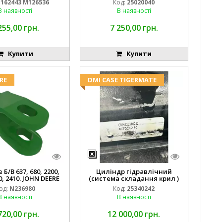
162443 M126536
Код:
25020040
В наявності
В наявності
255,00 грн.
7 250,00 грн.
Купити
Купити
RE
DMI CASE TIGERMATE
Б/В 637, 680, 2200,
Циліндр гідравлічний
0, 2410. JOHN DEERE
(система складання крил )
од:
N236980
Код:
25340242
В наявності
В наявності
720,00 грн.
12 000,00 грн.