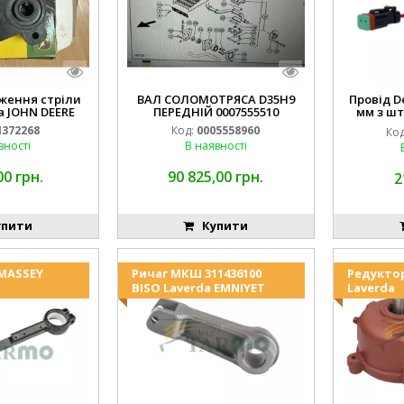
ження стріли
ВАЛ СОЛОМОТРЯСА D35H9
Провід D
 JOHN DEERE
ПЕРЕДНІЙ 0007555510
мм з шт
(JOHN
372268
Код:
0005558960
Код
994.184
вності
В наявності
00 грн.
90 825,00 грн.
2
пити
Купити
 MASSEY
Ричаг МКШ 311436100
Редукто
BISO Laverda EMNIYET
Laverda