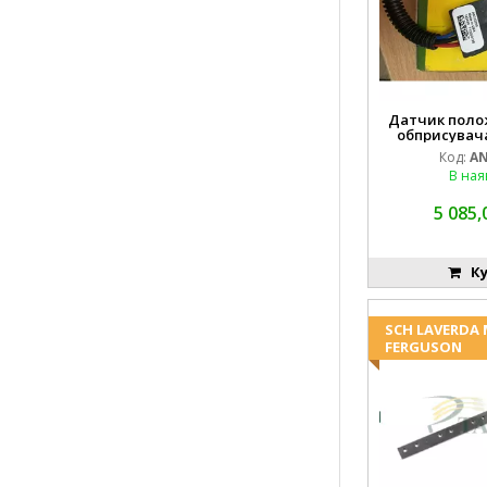
Датчик поло
обприсувача
Код:
AN
В ная
5 085,
Ку
SCH LAVERDA
FERGUSON