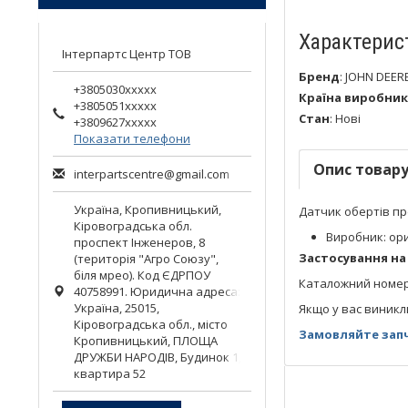
Характерис
Інтерпартс Центр ТОВ
Бренд
:
JOHN DEER
+3805030xxxxx
Країна виробник
+3805051xxxxx
Стан
:
Нові
+3809627xxxxx
Показати телефони
Опис товар
interpartscentre@gmail.com
Україна,
Кропивницький
,
Датчик обертів пр
Кіровоградська обл.
Виробник: ори
проспект Інженеров, 8
Застосування на
(територія "Агро Союзу",
біля мрео). Код ЄДРПОУ
Каталожний номер
40758991. Юридична адреса:
Україна, 25015,
Якщо у вас виникл
Кіровоградська обл., місто
Замовляйте запч
Кропивницький, ПЛОЩА
ДРУЖБИ НАРОДІВ, Будинок 1,
квартира 52