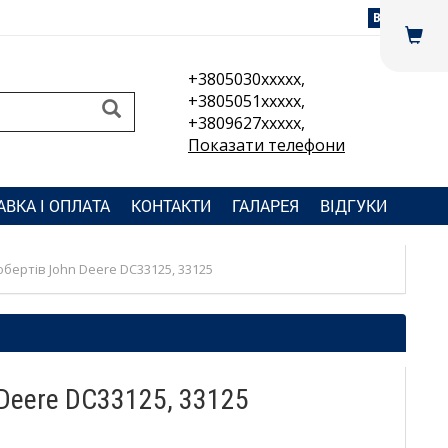
Вхід
+3805030xxxxx,
+3805051xxxxx,
+3809627xxxxx,
Показати телефони
АВКА І ОПЛАТА
КОНТАКТИ
ГАЛАРЕЯ
ВІДГУКИ
бертів John Deere DC33125, 33125
 Deere DC33125, 33125