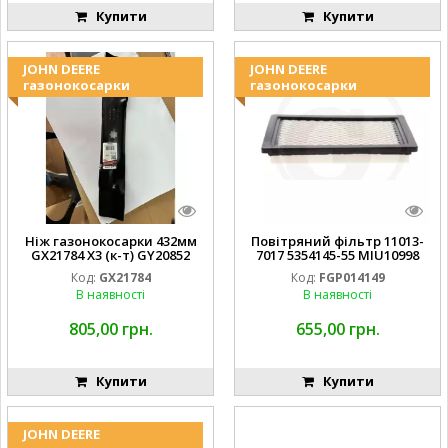
Купити
Купити
JOHN DEERE
JOHN DEERE
газонокосарки
газонокосарки
Ніж газонокосарки 432мм
Повітряний фільтр 11013-
GX21784 X3 (к-т) GY20852
7017 5354145-55 MIU10998
AM137757 AM141035
FGP014149
Код:
GX21784
Код:
FGP014149
В наявності
В наявності
805,00 грн.
655,00 грн.
Купити
Купити
JOHN DEERE