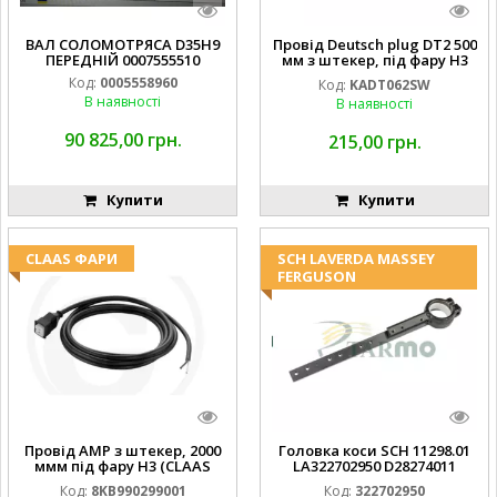
ВАЛ СОЛОМОТРЯСА D35H9
Провід Deutsch plug DT2 500
ПЕРЕДНІЙ 0007555510
мм з штекер, під фару H3
(JOHN DEERE AL116438
Код:
0005558960
Код:
KADT062SW
994.184.00) ) Kramp Hella
В наявності
В наявності
90 825,00 грн.
215,00 грн.
Купити
Купити
CLAAS ФАРИ
SCH LAVERDA MASSEY
FERGUSON
Провід AMP з штекер, 2000
Головка коси SCH 11298.01
ммм під фару H3 (CLAAS
LA322702950 D28274011
013733) Hella
EMNIYET
Код:
8KB990299001
Код:
322702950