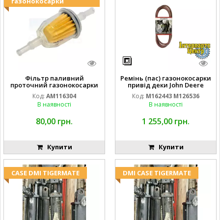
газонокосарки
Фільтр паливний
Ремінь (пас) газонокосарки
проточний газонокосарки
привід деки John Deere
JOHN DEERE AM116304
M162443 M126536
Код:
AM116304
Код:
M162443 M126536
GY20709
В наявності
В наявності
80,00 грн.
1 255,00 грн.
Купити
Купити
CASE DMI TIGERMATE
DMI CASE TIGERMATE