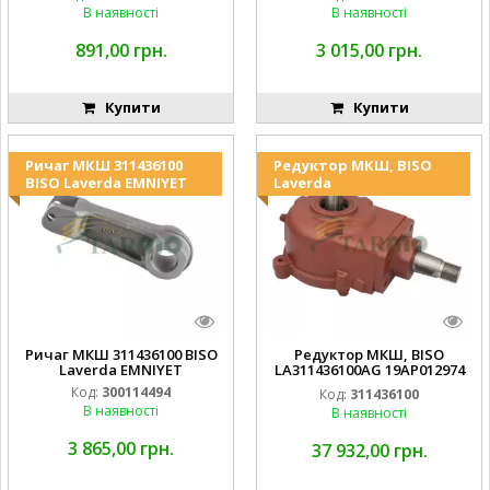
В наявності
В наявності
891,00 грн.
3 015,00 грн.
Купити
Купити
Ричаг МКШ 311436100
Редуктор МКШ, BISO
BISO Laverda EMNIYET
Laverda
Ричаг МКШ 311436100 BISO
Редуктор МКШ, BISO
Laverda EMNIYET
LA311436100AG 19AP012974
Laverda EMNIYET
Код:
300114494
Код:
311436100
В наявності
В наявності
3 865,00 грн.
37 932,00 грн.