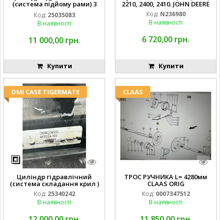
(система підйому рами) 3
2210, 2400, 2410. JOHN DEERE
1/2 84255910
Код:
N236980
Код:
25035083
В наявності
В наявності
6 720,00 грн.
11 000,00 грн.
Купити
Купити
DMI CASE TIGERMATE
CLAAS
Циліндр гідравлічний
ТРОС РУЧНИКА L= 4280мм
(система складання крил )
CLAAS ORIG
Код:
25340242
Код:
0007347512
В наявності
В наявності
12 000,00 грн.
11 850,00 грн.