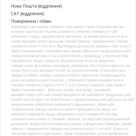
Нова Пошта (відділення)
САТ (відділення)
Повернення і обмін
Відповідно до закону України «про захист прав споживачів» ви
можете протягом 14 днів з моменту покупки повернути або
обміняти товар, придбаний в магазині, за умови виконання всіх
норм передбачених законом. Умови обміну / повернення товару
належної якості стаття 9. Відповідно до закону України «про захист
прав споживачів»: споживач має право обміняти непродовольчий
товар належної якості на аналогічний у продавця, у якого він був
придбаний, якщо товар не задовольнив його за формою,
габаритами, фасоном, кольором, розміром або з інших причин не
може бути ним використаний за призначенням. Споживач має
право на обмін товару належної якості протягом чотирнадцяти
днів, не рахуючи дня покупки. споживач (термін вживається в
такому значенні згідно статті 1. п.22 закону України «про захист
прав споживачів») – фізична особа, яка купує, замовляє,
використовує або має намір придбати чи замовити продукцію для
особистих потреб, не пов’язаних з підприємницькою діяльністю або
виконанням обов’язків найманого працівника. обмін або
повернення товару належної якості провадиться: якщо не
використовувався; якщо збережено його товарний вигляд,
споживчі властивості, пломби, ярлики; на підставі розрахунковий
документ, виданий споживачеві разом з проданим товаром. умови
обміну / повернення товару неналежної якості стаття 8. Згідно із
законом України «про захист прав споживачів»: в разі виявлення