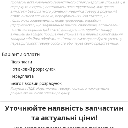
протягом встановленого гарантійного строку недоліків споживач, в
порядку та в строки, встановлені законодавством, має право
вимагати безоплатного усунення недоліків товару в розумний
строк. вимоги споживача, передбачених цією статтею, не
підлягають задоволенню, якщо продавець, виробник
(підприємство, що задовольняє вимоги споживача, встановлені
частиною першою цієї статті) доведуть, що недоліки товару
виникли внаслідок порушення споживачем правил користування
товаром або його зберігання. Споживач має право брати участь у
перевірці якості товару особисто або через свого представника.
Варіанти оплати
Післяплати
Готівковий розрахунок
Передплата
Безготівковий розрахунок
Рахунок з ПДВ. Надсилання товару поштою з накладними
документами після оплати рахунку.
Уточнюйте наявність запчастин
та актуальні ціни!
Весь асортимент запасних частин виробляється