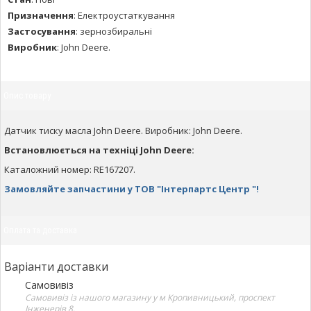
Призначення
:
Електроустаткування
Застосування
:
зернозбиральні
Виробник
:
John Deere.
Опис товару
Датчик тиску масла John Deere. Виробник: John Deere.
Встановлюється на техніці John Deere:
Каталожний номер: RE167207.
Замовляйте запчастини у ТОВ "Інтерпартс Центр "!
Оплата та доставка
Варіанти доставки
Самовивіз
Самовивіз із нашого магазину у м Кропивницький, проспект
Інженерів 8.