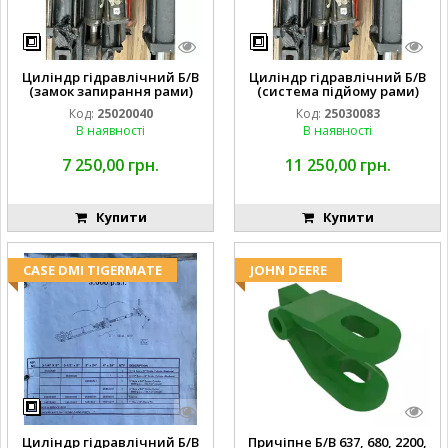
Циліндр гідравлічний Б/В
Циліндр гідравлічний Б/В
(замок запирання рами)
(система підйому рами)
2''X4'' 25320040
3X8 87423768
Код:
25020040
Код:
25030083
В наявності
В наявності
7 250,00 грн.
11 250,00 грн.
Купити
Купити
CASE DMI TIGERMATE
JOHN DEERE
Циліндр гідравлічний Б/В
Причіпне Б/В 637, 680, 2200,