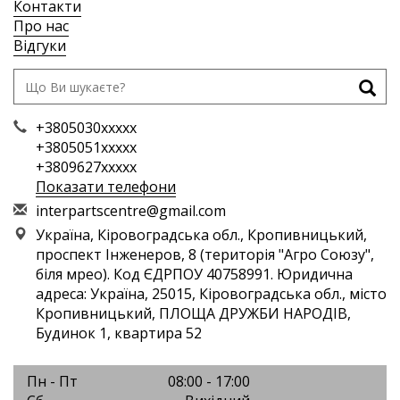
Контакти
Про нас
Відгуки
+3805030xxxxx
+3805051xxxxx
+3809627xxxxx
Показати телефони
i
nte
rpa
rts
cen
tre
@gm
ail
.co
m
Україна, Кіровоградська обл., Кропивницький,
проспект Інженеров, 8 (територія "Агро Союзу",
біля мрео). Код ЄДРПОУ 40758991. Юридична
адреса: Україна, 25015, Кіровоградська обл., місто
Кропивницький, ПЛОЩА ДРУЖБИ НАРОДІВ,
Будинок 1, квартира 52
Пн - Пт
08:00 - 17:00