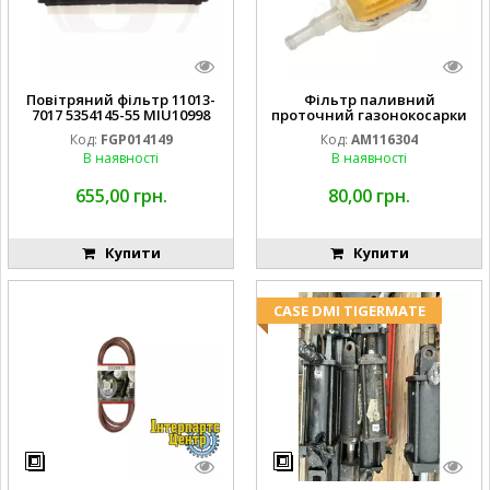
Повітряний фільтр 11013-
Фільтр паливний
7017 5354145-55 MIU10998
проточний газонокосарки
FGP014149
JOHN DEERE AM116304
Код:
FGP014149
Код:
AM116304
GY20709
В наявності
В наявності
655,00 грн.
80,00 грн.
Купити
Купити
CASE DMI TIGERMATE