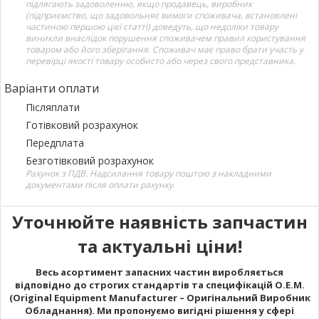
підлягають задоволенню, якщо продавець, виробник
(підприємство, що задовольняє вимоги споживача, встановлені
частиною першою цієї статті) доведуть, що недоліки товару
виникли внаслідок порушення споживачем правил користування
товаром або його зберігання. Споживач має право брати участь у
перевірці якості товару особисто або через свого представника.
Варіанти оплати
Післяплати
Готівковий розрахунок
Передплата
Безготівковий розрахунок
Рахунок з ПДВ. Надсилання товару поштою з накладними
документами після оплати рахунку.
Уточнюйте наявність запчастин
та актуальні ціни!
Весь асортимент запасних частин виробляється
відповідно до строгих стандартів та специфікацій O.E.M.
(Original Equipment Manufacturer – Оригінальний Виробник
Обладнання). Ми пропонуємо вигідні рішення у сфері