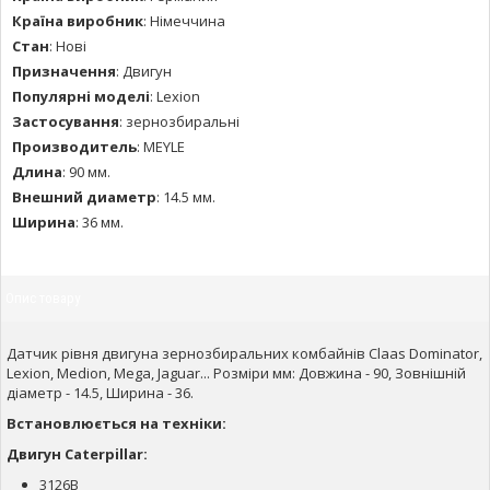
Країна виробник
:
Німеччина
Стан
:
Нові
Призначення
:
Двигун
Популярні моделі
:
Lexion
Застосування
:
зернозбиральні
Производитель
:
MEYLE
Длина
:
90 мм.
Внешний диаметр
:
14.5 мм.
Ширина
:
36 мм.
Опис товару
Датчик рівня двигуна зернозбиральних комбайнів Claas Dominator,
Lexion, Medion, Mega, Jaguar... Розміри мм: Довжина - 90, Зовнішній
діаметр - 14.5, Ширина - 36.
Встановлюється на техніки:
Двигун Caterpillar:
3126B