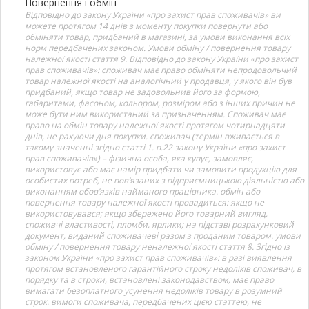
Повернення і обмін
Відповідно до закону України «про захист прав споживачів» ви
можете протягом 14 днів з моменту покупки повернути або
обміняти товар, придбаний в магазині, за умови виконання всіх
норм передбачених законом. Умови обміну / повернення товару
належної якості стаття 9. Відповідно до закону України «про захист
прав споживачів»: споживач має право обміняти непродовольчий
товар належної якості на аналогічний у продавця, у якого він був
придбаний, якщо товар не задовольнив його за формою,
габаритами, фасоном, кольором, розміром або з інших причин не
може бути ним використаний за призначенням. Споживач має
право на обмін товару належної якості протягом чотирнадцяти
днів, не рахуючи дня покупки. споживач (термін вживається в
такому значенні згідно статті 1. п.22 закону України «про захист
прав споживачів») – фізична особа, яка купує, замовляє,
використовує або має намір придбати чи замовити продукцію для
особистих потреб, не пов’язаних з підприємницькою діяльністю або
виконанням обов’язків найманого працівника. обмін або
повернення товару належної якості провадиться: якщо не
використовувався; якщо збережено його товарний вигляд,
споживчі властивості, пломби, ярлики; на підставі розрахунковий
документ, виданий споживачеві разом з проданим товаром. умови
обміну / повернення товару неналежної якості стаття 8. Згідно із
законом України «про захист прав споживачів»: в разі виявлення
протягом встановленого гарантійного строку недоліків споживач, в
порядку та в строки, встановлені законодавством, має право
вимагати безоплатного усунення недоліків товару в розумний
строк. вимоги споживача, передбачених цією статтею, не