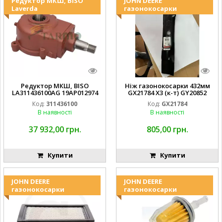
Редуктор МКШ, BISO
JOHN DEERE
Laverda
газонокосарки
Редуктор МКШ, BISO
Ніж газонокосарки 432мм
LA311436100AG 19AP012974
GX21784 X3 (к-т) GY20852
Laverda EMNIYET
AM137757 AM141035
Код:
311436100
Код:
GX21784
В наявності
В наявності
37 932,00 грн.
805,00 грн.
Купити
Купити
JOHN DEERE
JOHN DEERE
газонокосарки
газонокосарки