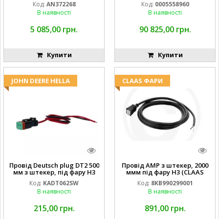
Код:
AN372268
Код:
0005558960
В наявності
В наявності
5 085,00 грн.
90 825,00 грн.
Купити
Купити
JOHN DEERE HELLA
CLAAS ФАРИ
Провід Deutsch plug DT2 500
Провід AMP з штекер, 2000
мм з штекер, під фару H3
ммм під фару H3 (CLAAS
(JOHN DEERE AL116438
013733) Hella
Код:
KADT062SW
Код:
8KB990299001
994.184.00) ) Kramp Hella
В наявності
В наявності
215,00 грн.
891,00 грн.