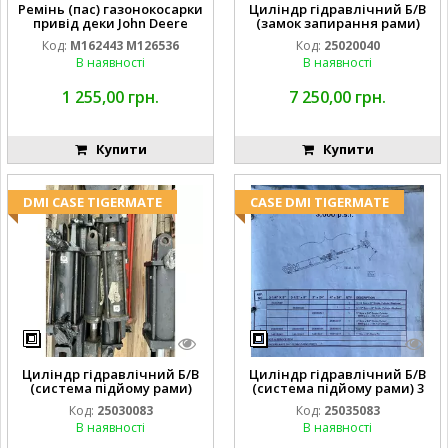
Ремінь (пас) газонокосарки
Циліндр гідравлічний Б/В
привід деки John Deere
(замок запирання рами)
M162443 M126536
2''X4'' 25320040
Код:
M162443 M126536
Код:
25020040
В наявності
В наявності
1 255,00 грн.
7 250,00 грн.
Купити
Купити
DMI CASE TIGERMATE
CASE DMI TIGERMATE
Циліндр гідравлічний Б/В
Циліндр гідравлічний Б/В
(система підйому рами)
(система підйому рами) 3
3X8 87423768
1/2 84255910
Код:
25030083
Код:
25035083
В наявності
В наявності