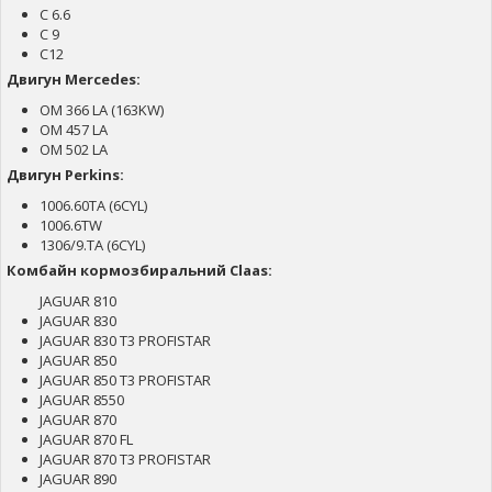
C 6.6
C 9
C12
Двигун Mercedes:
OM 366 LA (163KW)
OM 457 LA
OM 502 LA
Двигун Perkins:
1006.60TA (6CYL)
1006.6TW
1306/9.TA (6CYL)
Комбайн кормозбиральний Claas:
JAGUAR 810
JAGUAR 830
JAGUAR 830 T3 PROFISTAR
JAGUAR 850
JAGUAR 850 T3 PROFISTAR
JAGUAR 8550
JAGUAR 870
JAGUAR 870 FL
JAGUAR 870 T3 PROFISTAR
JAGUAR 890