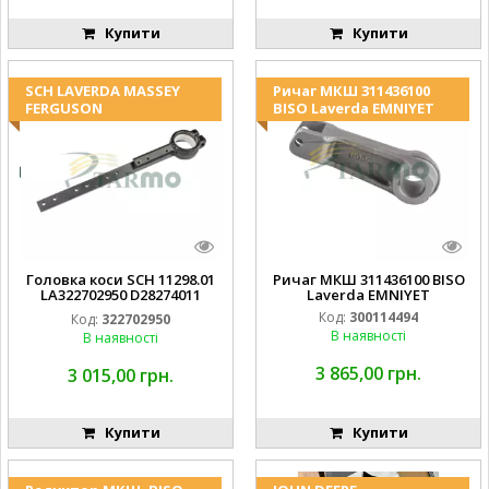
Купити
Купити
SCH LAVERDA MASSEY
Ричаг МКШ 311436100
FERGUSON
BISO Laverda EMNIYET
Головка коси SCH 11298.01
Ричаг МКШ 311436100 BISO
LA322702950 D28274011
Laverda EMNIYET
EMNIYET
Код:
300114494
Код:
322702950
В наявності
В наявності
3 865,00 грн.
3 015,00 грн.
Купити
Купити