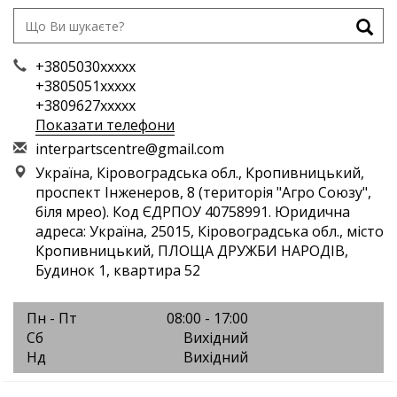
+3805030xxxxx
+3805051xxxxx
+3809627xxxxx
Показати телефони
i
nte
rpa
rts
cen
tre
@gm
ail
.co
m
Україна, Кіровоградська обл., Кропивницький,
проспект Інженеров, 8 (територія "Агро Союзу",
біля мрео). Код ЄДРПОУ 40758991. Юридична
адреса: Україна, 25015, Кіровоградська обл., місто
Кропивницький, ПЛОЩА ДРУЖБИ НАРОДІВ,
Будинок 1, квартира 52
Пн - Пт
08:00 - 17:00
Сб
Вихідний
Нд
Вихідний