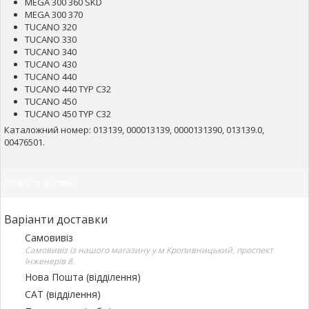
MEGA 300 360 SKD
MEGA 300 370
TUCANO 320
TUCANO 330
TUCANO 340
TUCANO 430
TUCANO 440
TUCANO 440 TYP C32
TUCANO 450
TUCANO 450 TYP C32
Каталожний номер: 013139, 000013139, 0000131390, 013139.0,
00476501.
Оплата та доставка
Варіанти доставки
Самовивіз
Самовивіз із нашого магазину у м Кропивницький, проспект
Інженерів 8.
Нова Пошта (відділення)
САТ (відділення)