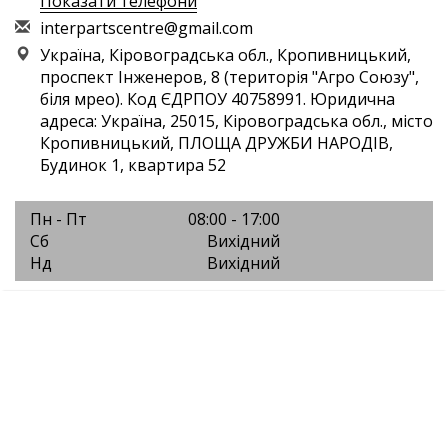
Показати телефони
i
nte
rpa
rts
cen
tre
@gm
ail
.co
m
Україна, Кіровоградська обл., Кропивницький,
проспект Інженеров, 8 (територія "Агро Союзу",
біля мрео). Код ЄДРПОУ 40758991. Юридична
адреса: Україна, 25015, Кіровоградська обл., місто
Кропивницький, ПЛОЩА ДРУЖБИ НАРОДІВ,
Будинок 1, квартира 52
Пн - Пт
08:00 - 17:00
Сб
Вихідний
Нд
Вихідний