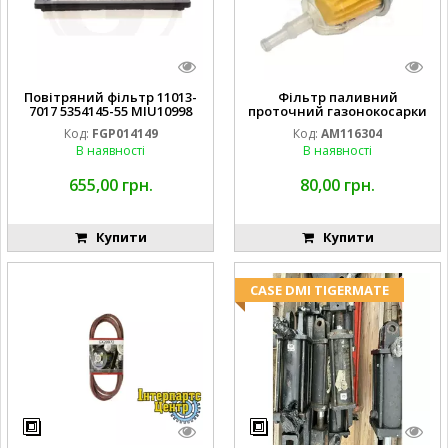
Повітряний фільтр 11013-
Фільтр паливний
7017 5354145-55 MIU10998
проточний газонокосарки
FGP014149
JOHN DEERE AM116304
Код:
FGP014149
Код:
AM116304
GY20709
В наявності
В наявності
655,00 грн.
80,00 грн.
Купити
Купити
CASE DMI TIGERMATE