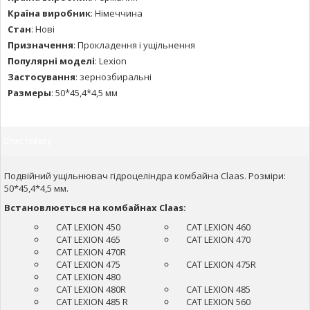
Країна виробник
:
Німеччина
Стан
:
Нові
Призначення
:
Прокладення і ущільнення
Популярні моделі
:
Lexion
Застосування
:
зернозбиральні
Размеры
:
50*45,4*4,5 мм
Опис товару
Подвійний ущільнювач гідроцеліндра комбайна Claas. Розміри:
50*45,4*4,5 мм.
Встановлюється на комбайнах Claas:
CAT LEXION 450
CAT LEXION 460
CAT LEXION 465
CAT LEXION 470
CAT LEXION 470R
CAT LEXION 475
CAT LEXION 475R
CAT LEXION 480
CAT LEXION 480R
CAT LEXION 485
CAT LEXION 485 R
CAT LEXION 560