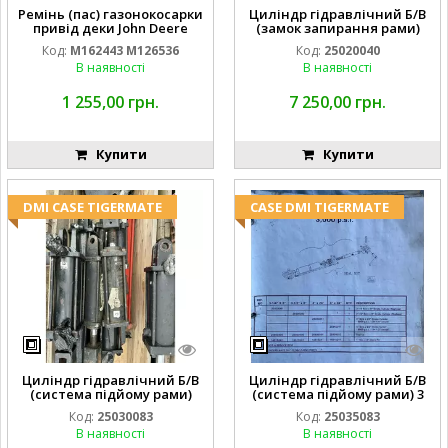
Ремінь (пас) газонокосарки
Циліндр гідравлічний Б/В
привід деки John Deere
(замок запирання рами)
M162443 M126536
2''X4'' 25320040
Код:
M162443 M126536
Код:
25020040
В наявності
В наявності
1 255,00 грн.
7 250,00 грн.
Купити
Купити
DMI CASE TIGERMATE
CASE DMI TIGERMATE
Циліндр гідравлічний Б/В
Циліндр гідравлічний Б/В
(система підйому рами)
(система підйому рами) 3
3X8 87423768
1/2 84255910
Код:
25030083
Код:
25035083
В наявності
В наявності