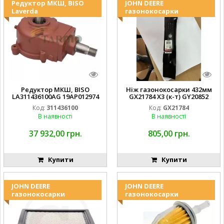
Редуктор МКШ, BISO
JOHN DEERE
Laverda
газонокосарки
Редуктор МКШ, BISO
Ніж газонокосарки 432мм
LA311436100AG 19AP012974
GX21784 X3 (к-т) GY20852
Laverda EMNIYET
AM137757 AM141035
Код:
311436100
Код:
GX21784
В наявності
В наявності
37 932,00 грн.
805,00 грн.
Купити
Купити
JOHN DEERE
JOHN DEERE
газонокосарки
газонокосарки