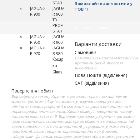
STAR
Замовляйте запчастини у
JAGUA
JAGUA
ТОВ "!
R 900
R 900
T3
PROFI
Оплата та доставка
STAR
JAGUA
JAGUA
R 950
R 960
Варіанти доставки
JAGUA
JAGUA
Самовивіз
R 970
R 980
Самовивіз із нашого магазину у м
Косар
Кропивницький, проспект
ка
Інженерів 8.
Claas:
Нова Пошта (відділення)
САТ (відділення)
Повернення і обмін
Відповідно до закону України «про захист прав споживачів» ви
можете протягом 14 днів з моменту покупки повернути або
обміняти товар, придбаний в магазині, за умови виконання всіх
норм передбачених законом. Умови обміну / повернення товару
належної якості стаття 9. Відповідно до закону України «про захист
прав споживачів»: споживач має право обміняти непродовольчий
товар належної якості на аналогічний у продавця, у якого він був
придбаний, якщо товар не задовольнив його за формою,
габаритами, фасоном, кольором, розміром або з інших причин не