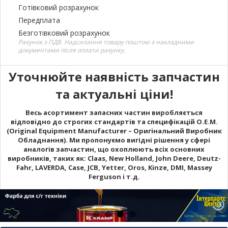
Готівковий розрахунок
Передплата
Безготівковий розрахунок
Рахунок з ПДВ. Надсилання товару поштою з накладними
документами після оплати рахунку.
Уточнюйте наявність запчастин
та актуальні ціни!
Весь асортимент запасних частин виробляється
відповідно до строгих стандартів та специфікацій O.E.M.
(Original Equipment Manufacturer – Оригінальний Виробник
Обладнання). Ми пропонуємо вигідні рішення у сфері
аналогів запчастин, що охоплюють всіх основних
виробників, таких як: Claas, New Holland, John Deere, Deutz-
Fahr, LAVERDA, Case, JCB, Yetter, Oros, Kinze, DMI, Massey
Ferguson і т.д.