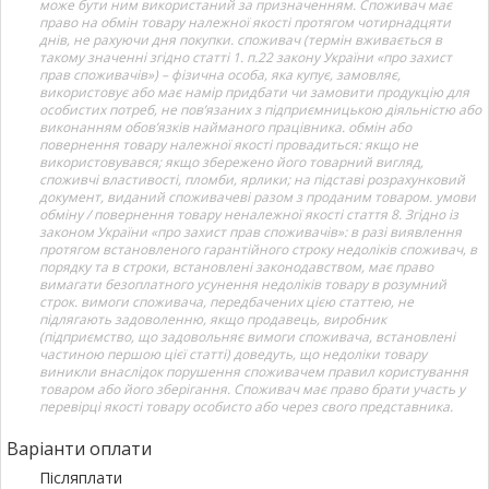
може бути ним використаний за призначенням. Споживач має
право на обмін товару належної якості протягом чотирнадцяти
днів, не рахуючи дня покупки. споживач (термін вживається в
такому значенні згідно статті 1. п.22 закону України «про захист
прав споживачів») – фізична особа, яка купує, замовляє,
використовує або має намір придбати чи замовити продукцію для
особистих потреб, не пов’язаних з підприємницькою діяльністю або
виконанням обов’язків найманого працівника. обмін або
повернення товару належної якості провадиться: якщо не
використовувався; якщо збережено його товарний вигляд,
споживчі властивості, пломби, ярлики; на підставі розрахунковий
документ, виданий споживачеві разом з проданим товаром. умови
обміну / повернення товару неналежної якості стаття 8. Згідно із
законом України «про захист прав споживачів»: в разі виявлення
протягом встановленого гарантійного строку недоліків споживач, в
порядку та в строки, встановлені законодавством, має право
вимагати безоплатного усунення недоліків товару в розумний
строк. вимоги споживача, передбачених цією статтею, не
підлягають задоволенню, якщо продавець, виробник
(підприємство, що задовольняє вимоги споживача, встановлені
частиною першою цієї статті) доведуть, що недоліки товару
виникли внаслідок порушення споживачем правил користування
товаром або його зберігання. Споживач має право брати участь у
перевірці якості товару особисто або через свого представника.
Варіанти оплати
Післяплати