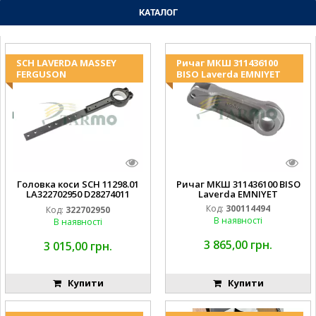
КАТАЛОГ
SCH LAVERDA MASSEY
Ричаг МКШ 311436100
FERGUSON
BISO Laverda EMNIYET
Головка коси SCH 11298.01
Ричаг МКШ 311436100 BISO
LA322702950 D28274011
Laverda EMNIYET
EMNIYET
Код:
300114494
Код:
322702950
В наявності
В наявності
3 865,00 грн.
3 015,00 грн.
Купити
Купити