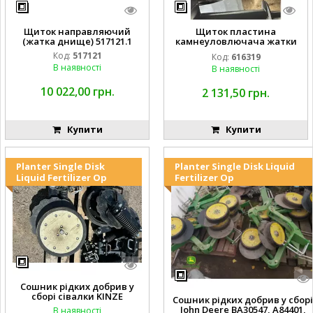
Щиток направляючий
Щиток пластина
(жатка днище) 517121.1
камнеуловлючача жатки
FLEX CAT CLAAS
Код:
517121
Код:
616319
В наявності
В наявності
10 022,00 грн.
2 131,50 грн.
Купити
Купити
Planter Single Disk
Planter Single Disk Liquid
Liquid Fertilizer Op
Fertilizer Op
Сошник рідких добрив у
сборі сівалки KINZE
Сошник рідких добрив у сборі
John Deere BA30547, A84401,
В наявності