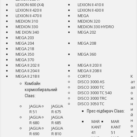
LEXION 600 (X4)
LEXION II 410 II
LEXION II 420 II
LEXION II 430 II
LEXION II 470 II
MEGA
MEDION 310
MEDION 320
MEDION 330
MEDION 330 HYDRO
ME DION 340
MEGA 202
MEGA 203
MEGA 204
MEGA 208
MEGA 218
MEGA 350
MEGA 360
MEGA 370
MEGA II 202 II
MEGA II 203 II
MEGA II 204 II
MEGA II 208 II
MEGA II 218 II
CORTO
К
DISCO 3000 AS
ат
Комбайн
DISCO 3000 TC
ал
кормозбиральний
DISCO 3000 TC 540
о
Claas:
DISCO 3000 TRC
ж
DISCO 3050 TC
н
JAGUA
JAGUA
и
Прес-підбирач Claas:
R 51
R 675
й
JAGUA
JAGUA
н
MAR
MAR
R 680
R 685
о
KANT
KANT
JAGUA
JAGUA
м
41
51
R 690
R 810
е