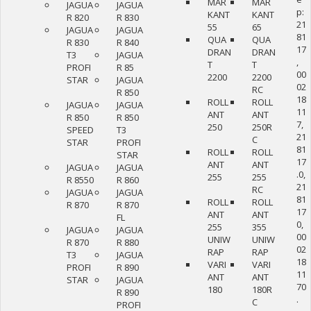
MAR
MAR
JAGUA
JAGUA
р:
KANT
KANT
R 820
R 830
21
55
65
JAGUA
JAGUA
81
QUA
QUA
R 830
R 840
17
DRAN
DRAN
T3
JAGUA
,
T
T
PROFI
R 85
00
2200
2200
STAR
JAGUA
02
RC
R 850
18
ROLL
ROLL
JAGUA
JAGUA
11
ANT
ANT
R 850
R 850
7,
250
250R
SPEED
T3
21
C
STAR
PROFI
81
ROLL
ROLL
STAR
17
ANT
ANT
JAGUA
JAGUA
.0,
255
255
R 8550
R 860
21
RC
JAGUA
JAGUA
81
ROLL
ROLL
R 870
R 870
17
ANT
ANT
FL
0,
255
355
JAGUA
JAGUA
00
UNIW
UNIW
R 870
R 880
02
RAP
RAP
T3
JAGUA
18
VARI
VARI
PROFI
R 890
11
ANT
ANT
STAR
JAGUA
70
180
180R
R 890
.
C
PROFI