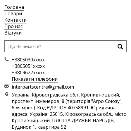
Головна
Товари
Контакти
Про нас
Відгуки
+3805030xxxxx
+3805051xxxxx
+3809627xxxxx
Показати телефони
i
nte
rpa
rts
cen
tre
@gm
ail
.co
m
Україна, Кіровоградська обл., Кропивницький,
проспект Інженеров, 8 (територія "Агро Союзу",
біля мрео). Код ЄДРПОУ 40758991. Юридична
адреса: Україна, 25015, Кіровоградська обл., місто
Кропивницький, ПЛОЩА ДРУЖБИ НАРОДІВ,
Будинок 1, квартира 52