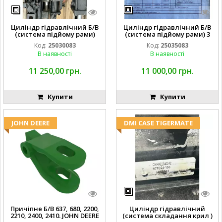
Циліндр гідравлічний Б/В
Циліндр гідравлічний Б/В
(система підйому рами)
(система підйому рами) 3
3X8 87423768
1/2 84255910
Код:
25030083
Код:
25035083
В наявності
В наявності
11 250,00 грн.
11 000,00 грн.
Купити
Купити
JOHN DEERE
DMI CASE TIGERMATE
Причіпне Б/В 637, 680, 2200,
Циліндр гідравлічний
2210, 2400, 2410. JOHN DEERE
(система складання крил )