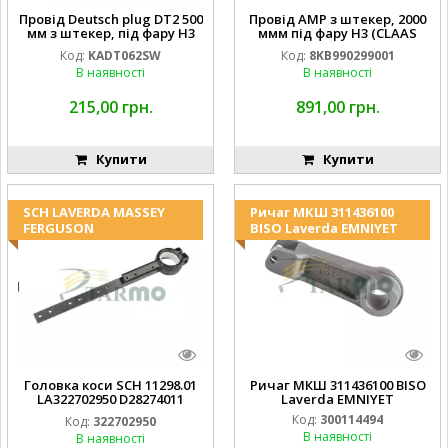
Провід Deutsch plug DT2 500
Провід AMP з штекер, 2000
мм з штекер, під фару H3
ммм під фару H3 (CLAAS
(JOHN DEERE AL116438
013733) Hella
Код:
KADT062SW
Код:
8KB990299001
994.184.00) ) Kramp Hella
В наявності
В наявності
215,00 грн.
891,00 грн.
Купити
Купити
SCH LAVERDA MASSEY
Ричаг МКШ 311436100
FERGUSON
BISO Laverda EMNIYET
Головка коси SCH 11298.01
Ричаг МКШ 311436100 BISO
LA322702950 D28274011
Laverda EMNIYET
EMNIYET
Код:
300114494
Код:
322702950
В наявності
В наявності