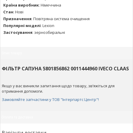
Країна виробник
:
Німеччина
Стан
:
Нові
Призначення
:
Повітряна система очищення
Популярні моделі
:
Lexion
Застосування
:
зернозбиральні
Опис товару
ФІЛЬТР САПУНА 5801856862 0011444960 IVECO CLAAS
Якщо у вас виникли запитання щодо товару, зв’яжіться для
отримання допомоги.
Замовляйте запчастини у ТОВ "Інтерпартс Центр"!
Оплата та доставка
Варіанти доставки