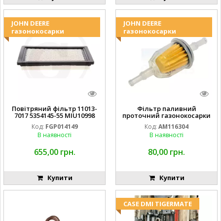
JOHN DEERE
JOHN DEERE
газонокосарки
газонокосарки
Повітряний фільтр 11013-
Фільтр паливний
7017 5354145-55 MIU10998
проточний газонокосарки
FGP014149
JOHN DEERE AM116304
Код:
FGP014149
Код:
AM116304
GY20709
В наявності
В наявності
655,00 грн.
80,00 грн.
Купити
Купити
CASE DMI TIGERMATE