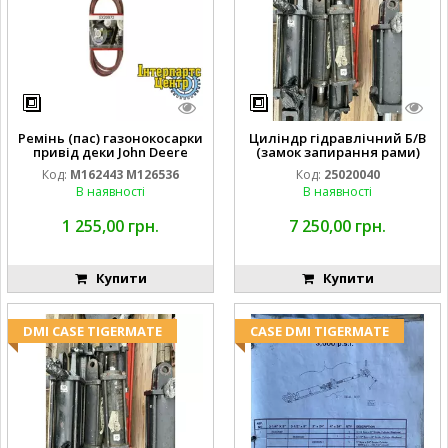
Ремінь (пас) газонокосарки
Циліндр гідравлічний Б/В
привід деки John Deere
(замок запирання рами)
M162443 M126536
2''X4'' 25320040
Код:
M162443 M126536
Код:
25020040
В наявності
В наявності
1 255,00 грн.
7 250,00 грн.
Купити
Купити
DMI CASE TIGERMATE
CASE DMI TIGERMATE