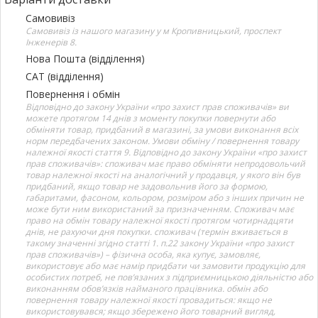
Самовивіз
Самовивіз із нашого магазину у м Кропивницький, проспект
Інженерів 8.
Нова Пошта (відділення)
САТ (відділення)
Повернення і обмін
Відповідно до закону України «про захист прав споживачів» ви
можете протягом 14 днів з моменту покупки повернути або
обміняти товар, придбаний в магазині, за умови виконання всіх
норм передбачених законом. Умови обміну / повернення товару
належної якості стаття 9. Відповідно до закону України «про захист
прав споживачів»: споживач має право обміняти непродовольчий
товар належної якості на аналогічний у продавця, у якого він був
придбаний, якщо товар не задовольнив його за формою,
габаритами, фасоном, кольором, розміром або з інших причин не
може бути ним використаний за призначенням. Споживач має
право на обмін товару належної якості протягом чотирнадцяти
днів, не рахуючи дня покупки. споживач (термін вживається в
такому значенні згідно статті 1. п.22 закону України «про захист
прав споживачів») – фізична особа, яка купує, замовляє,
використовує або має намір придбати чи замовити продукцію для
особистих потреб, не пов’язаних з підприємницькою діяльністю або
виконанням обов’язків найманого працівника. обмін або
повернення товару належної якості провадиться: якщо не
використовувався; якщо збережено його товарний вигляд,