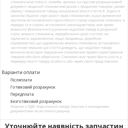
споживчі властивості, пломби, ярлики; на підставі розрахунковий
документ, виданий споживачеві разом з проданим товаром. умови
обміну / повернення товару неналежної якості стаття 8. Згідно із
законом України «про захист прав споживачів»: в разі виявлення
протягом встановленого гарантійного строку недоліків споживач, в
порядку та в строки, встановлені законодавством, має право
вимагати безоплатного усунення недоліків товару в розумний
строк. вимоги споживача, передбачених цією статтею, не
підлягають задоволенню, якщо продавець, виробник
(підприємство, що задовольняє вимоги споживача, встановлені
частиною першою цієї статті) доведуть, що недоліки товару
виникли внаслідок порушення споживачем правил користування
товаром або його зберігання. Споживач має право брати участь у
перевірці якості товару особисто або через свого представника.
Варіанти оплати
Післяплати
Готівковий розрахунок
Передплата
Безготівковий розрахунок
Рахунок з ПДВ. Надсилання товару поштою з накладними
документами після оплати рахунку.
Уточнюйте наявність запчастин