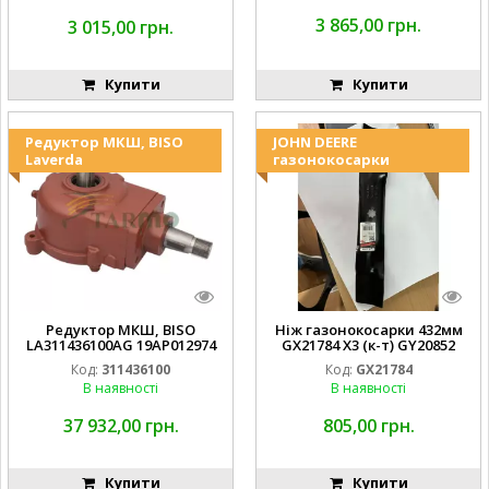
3 865,00 грн.
3 015,00 грн.
Купити
Купити
Редуктор МКШ, BISO
JOHN DEERE
Laverda
газонокосарки
Редуктор МКШ, BISO
Ніж газонокосарки 432мм
LA311436100AG 19AP012974
GX21784 X3 (к-т) GY20852
Laverda EMNIYET
AM137757 AM141035
Код:
311436100
Код:
GX21784
В наявності
В наявності
37 932,00 грн.
805,00 грн.
Купити
Купити