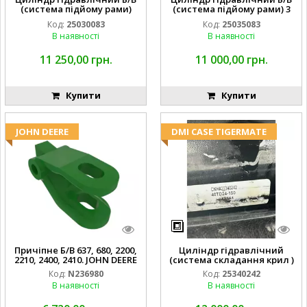
(система підйому рами)
(система підйому рами) 3
3X8 87423768
1/2 84255910
Код:
25030083
Код:
25035083
В наявності
В наявності
11 250,00 грн.
11 000,00 грн.
Купити
Купити
JOHN DEERE
DMI CASE TIGERMATE
Причіпне Б/В 637, 680, 2200,
Циліндр гідравлічний
2210, 2400, 2410. JOHN DEERE
(система складання крил )
Код:
N236980
Код:
25340242
В наявності
В наявності