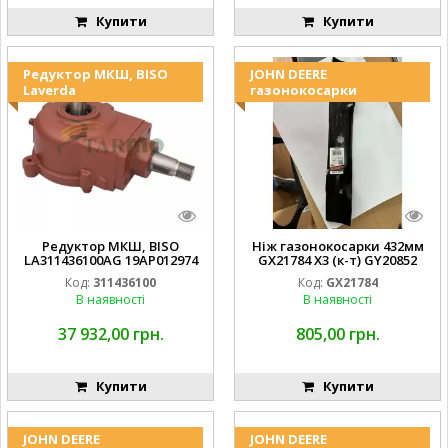
Купити
Купити
Редуктор МКШ, BISO
JOHN DEERE
Laverda
газонокосарки
Редуктор МКШ, BISO
Ніж газонокосарки 432мм
LA311436100AG 19AP012974
GX21784 X3 (к-т) GY20852
Laverda EMNIYET
AM137757 AM141035
Код:
311436100
Код:
GX21784
В наявності
В наявності
37 932,00 грн.
805,00 грн.
Купити
Купити
JOHN DEERE
JOHN DEERE