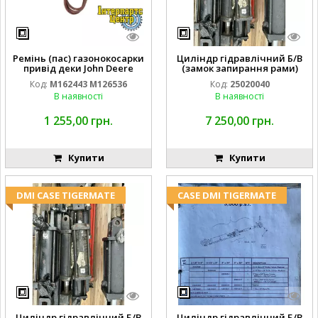
Ремінь (пас) газонокосарки
Циліндр гідравлічний Б/В
привід деки John Deere
(замок запирання рами)
M162443 M126536
2''X4'' 25320040
Код:
M162443 M126536
Код:
25020040
В наявності
В наявності
1 255,00 грн.
7 250,00 грн.
Купити
Купити
DMI CASE TIGERMATE
CASE DMI TIGERMATE
Циліндр гідравлічний Б/В
Циліндр гідравлічний Б/В