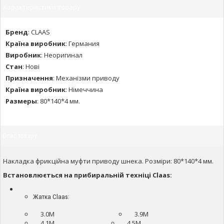
Характеристики товару:
Бренд
:
CLAAS
Країна виробник
:
Германия
Виробник
:
Неоригинал
Стан
:
Нові
Призначення
:
Механізми приводу
Країна виробник
:
Німеччина
Размеры
:
80*140*4 мм.
Опис товару
Накладка фрикційна муфти приводу шнека. Розміри: 80*140*4 мм.
Встановлюється на прибиральній техніці Claas:
Жатка Claas:
3.0M
3.9M
4.1M
4.5M