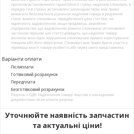
протягом встановленого гарантійного строку недоліків споживач, в
порядку та в строки, встановлені законодавством, має право
вимагати безоплатного усунення недоліків товару в розумний
строк. вимоги споживача, передбачених цією статтею, не
підлягають задоволенню, якщо продавець, виробник
(підприємство, що задовольняє вимоги споживача, встановлені
частиною першою цієї статті) доведуть, що недоліки товару
виникли внаслідок порушення споживачем правил користування
товаром або його зберігання. Споживач має право брати участь у
перевірці якості товару особисто або через свого представника.
Варіанти оплати
Післяплати
Готівковий розрахунок
Передплата
Безготівковий розрахунок
Рахунок з ПДВ. Надсилання товару поштою з накладними
документами після оплати рахунку.
Уточнюйте наявність запчастин
та актуальні ціни!