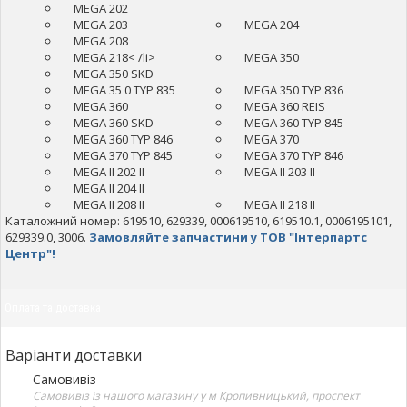
MEGA 202
MEGA 203
MEGA 204
MEGA 208
MEGA 218< /li>
MEGA 350
MEGA 350 SKD
MEGA 35 0 TYP 835
MEGA 350 TYP 836
MEGA 360
MEGA 360 REIS
MEGA 360 SKD
MEGA 360 TYP 845
MEGA 360 TYP 846
MEGA 370
MEGA 370 TYP 845
MEGA 370 TYP 846
MEGA II 202 II
MEGA II 203 II
MEGA II 204 II
MEGA II 208 II
MEGA II 218 II
Каталожний номер: 619510, 629339, 000619510, 619510.1, 0006195101,
629339.0, 3006.
Замовляйте запчастини у ТОВ "Інтерпартс
Центр"!
Оплата та доставка
Варіанти доставки
Самовивіз
Самовивіз із нашого магазину у м Кропивницький, проспект