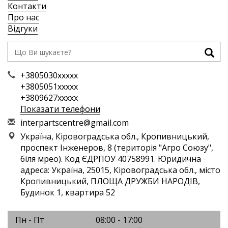
Контакти
Про нас
Відгуки
+3805030xxxxx
+3805051xxxxx
+3809627xxxxx
Показати телефони
i
nte
rpa
rts
cen
tre
@gm
ail
.co
m
Україна, Кіровоградська обл., Кропивницький,
проспект Інженеров, 8 (територія "Агро Союзу",
біля мрео). Код ЄДРПОУ 40758991. Юридична
адреса: Україна, 25015, Кіровоградська обл., місто
Кропивницький, ПЛОЩА ДРУЖБИ НАРОДІВ,
Будинок 1, квартира 52
Пн - Пт
08:00 - 17:00