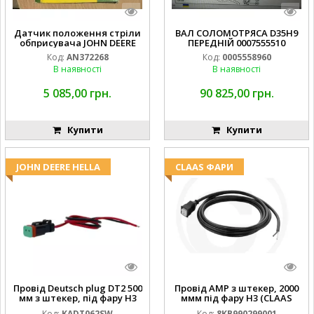
Датчик положення стріли
ВАЛ СОЛОМОТРЯСА D35H9
обприсувача JOHN DEERE
ПЕРЕДНІЙ 0007555510
Код:
AN372268
Код:
0005558960
В наявності
В наявності
5 085,00 грн.
90 825,00 грн.
Купити
Купити
JOHN DEERE HELLA
CLAAS ФАРИ
Провід Deutsch plug DT2 500
Провід AMP з штекер, 2000
мм з штекер, під фару H3
ммм під фару H3 (CLAAS
(JOHN DEERE AL116438
013733) Hella
Код:
KADT062SW
Код:
8KB990299001