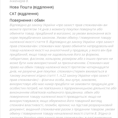
Інженерів 8.
Нова Пошта (відділення)
САТ (відділення)
Повернення і обмін
Відповідно до закону України «про захист прав споживачів» ви
можете протягом 14 днів з моменту покупки повернути або
обміняти товар, придбаний в магазині, за умови виконання всіх
норм передбачених законом. Умови обміну / повернення товару
належної якості стаття 9. Відповідно до закону України «про захист
прав споживачів»: споживач має право обміняти непродовольчий
товар належної якості на аналогічний у продавця, у якого він був
придбаний, якщо товар не задовольнив його за формою,
габаритами, фасоном, кольором, розміром або з інших причин не
може бути ним використаний за призначенням. Споживач має
право на обмін товару належної якості протягом чотирнадцяти
днів, не рахуючи дня покупки. споживач (термін вживається в
такому значенні згідно статті 1. п.22 закону України «про захист
прав споживачів») – фізична особа, яка купує, замовляє,
використовує або має намір придбати чи замовити продукцію для
особистих потреб, не пов’язаних з підприємницькою діяльністю або
виконанням обов’язків найманого працівника. обмін або
повернення товару належної якості провадиться: якщо не
використовувався; якщо збережено його товарний вигляд,
споживчі властивості, пломби, ярлики; на підставі розрахунковий
документ, виданий споживачеві разом з проданим товаром. умови
обміну / повернення товару неналежної якості стаття 8. Згідно із
законом України «про захист прав споживачів»: в разі виявлення