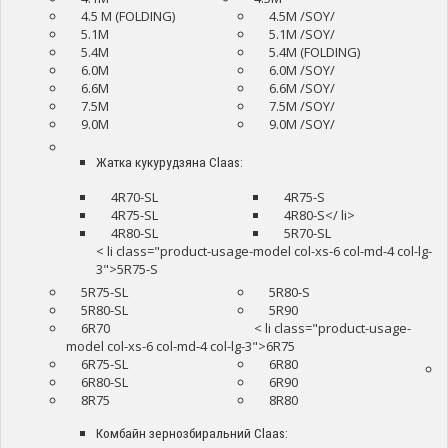
4.5 M (FOLDING)
4.5M /SOY/
5.1M
5.1M /SOY/
5.4M
5.4M (FOLDING)
6.0M
6.0M /SOY/
6.6M
6.6M /SOY/
7.5M
7.5M /SOY/
9.0M
9.0M /SOY/
Жатка кукурудзяна Claas:
4R70-SL
4R75-S
4R75-SL
4R80-S</ li>
4R80-SL
5R70-SL
< li class="product-usage-model col-xs-6 col-md-4 col-lg-
3">5R75-S
5R75-SL
5R80-S
5R80-SL
5R90
6R70
< li class="product-usage-
model col-xs-6 col-md-4 col-lg-3">6R75
6R75-SL
6R80
6R80-SL
6R90
8R75
8R80
Комбайн зернозбиральний Claas: