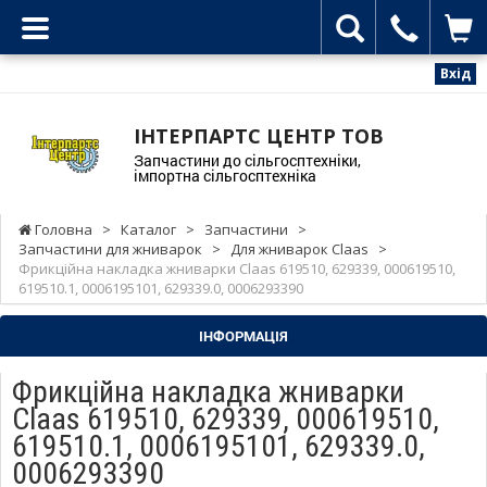
Вхід
ІНТЕРПАРТС ЦЕНТР ТОВ
Запчастини до сільгосптехніки,
імпортна сільгосптехніка
Головна
>
Каталог
>
Запчастини
>
Запчастини для жниварок
>
Для жниварок Claas
>
Фрикційна накладка жниварки Claas 619510, 629339, 000619510,
619510.1, 0006195101, 629339.0, 0006293390
ІНФОРМАЦІЯ
Фрикційна накладка жниварки
Claas 619510, 629339, 000619510,
619510.1, 0006195101, 629339.0,
0006293390