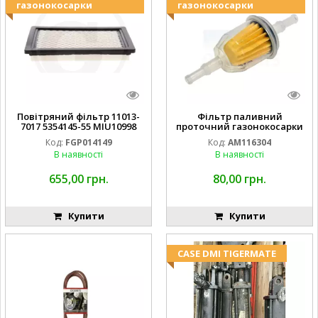
газонокосарки
газонокосарки
Повітряний фільтр 11013-
Фільтр паливний
7017 5354145-55 MIU10998
проточний газонокосарки
FGP014149
JOHN DEERE AM116304
Код:
FGP014149
Код:
AM116304
GY20709
В наявності
В наявності
655,00 грн.
80,00 грн.
Купити
Купити
CASE DMI TIGERMATE