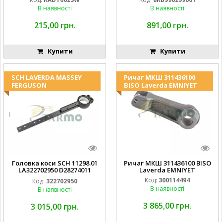
994.184.00) ) Kramp Hella
В наявності
В наявності
215,00 грн.
891,00 грн.
Купити
Купити
SCH LAVERDA MASSEY
Ричаг МКШ 311436100
FERGUSON
BISO Laverda EMNIYET
Головка коси SCH 11298.01
Ричаг МКШ 311436100 BISO
LA322702950 D28274011
Laverda EMNIYET
EMNIYET
Код:
300114494
Код:
322702950
В наявності
В наявності
3 865,00 грн.
3 015,00 грн.