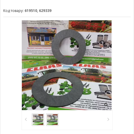
Код товару:
619510, 629339