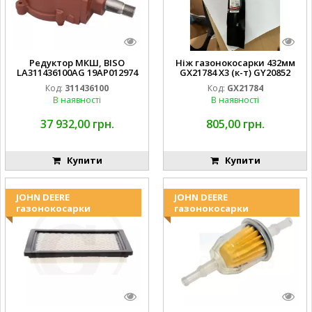
Редуктор МКШ, BISO
Ніж газонокосарки 432мм
LA311436100AG 19AP012974
GX21784 X3 (к-т) GY20852
Laverda EMNIYET
AM137757 AM141035
Код:
311436100
Код:
GX21784
В наявності
В наявності
37 932,00 грн.
805,00 грн.
Купити
Купити
JOHN DEERE
JOHN DEERE
газонокосарки
газонокосарки