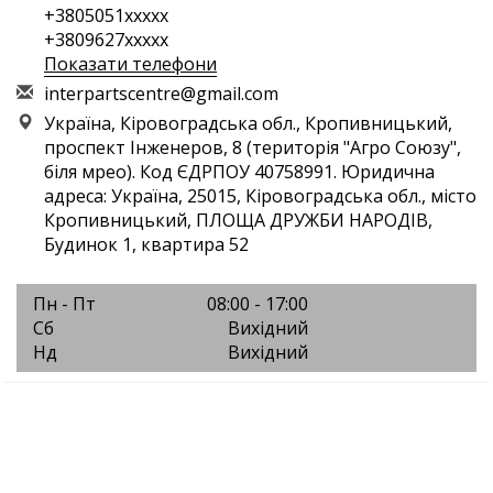
+3805051xxxxx
+3809627xxxxx
Показати телефони
i
nte
rpa
rts
cen
tre
@gm
ail
.co
m
Україна, Кіровоградська обл., Кропивницький,
проспект Інженеров, 8 (територія "Агро Союзу",
біля мрео). Код ЄДРПОУ 40758991. Юридична
адреса: Україна, 25015, Кіровоградська обл., місто
Кропивницький, ПЛОЩА ДРУЖБИ НАРОДІВ,
Будинок 1, квартира 52
Пн - Пт
08:00 - 17:00
Сб
Вихідний
Нд
Вихідний