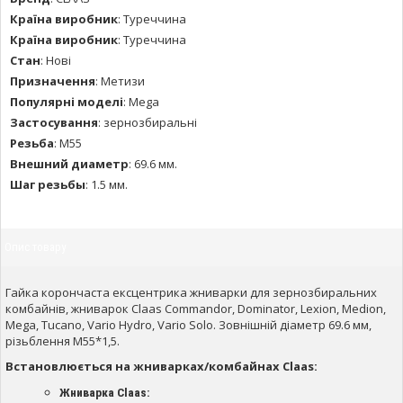
Країна виробник
:
Туреччина
Країна виробник
:
Туреччина
Стан
:
Нові
Призначення
:
Метизи
Популярні моделі
:
Mega
Застосування
:
зернозбиральні
Резьба
:
М55
Внешний диаметр
:
69.6 мм.
Шаг резьбы
:
1.5 мм.
Опис товару
Гайка корончаста ексцентрика жниварки для зернозбиральних
комбайнів, жниварок Claas Commandor, Dominator, Lexion, Medion,
Mega, Tucano, Vario Hydro, Vario Solo. Зовнішній діаметр 69.6 мм,
різьблення М55*1,5.
Встановлюється на жниварках/комбайнах Claas:
Жниварка Claas: