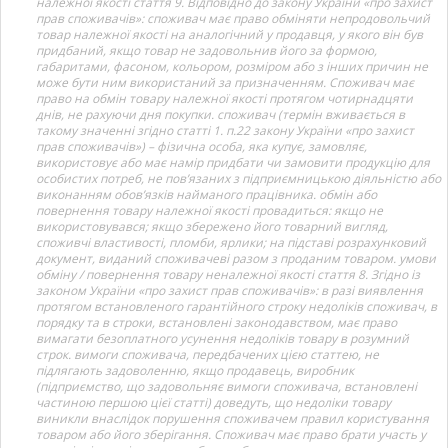
належної якості стаття 9. Відповідно до закону України «про захист
прав споживачів»: споживач має право обміняти непродовольчий
товар належної якості на аналогічний у продавця, у якого він був
придбаний, якщо товар не задовольнив його за формою,
габаритами, фасоном, кольором, розміром або з інших причин не
може бути ним використаний за призначенням. Споживач має
право на обмін товару належної якості протягом чотирнадцяти
днів, не рахуючи дня покупки. споживач (термін вживається в
такому значенні згідно статті 1. п.22 закону України «про захист
прав споживачів») – фізична особа, яка купує, замовляє,
використовує або має намір придбати чи замовити продукцію для
особистих потреб, не пов’язаних з підприємницькою діяльністю або
виконанням обов’язків найманого працівника. обмін або
повернення товару належної якості провадиться: якщо не
використовувався; якщо збережено його товарний вигляд,
споживчі властивості, пломби, ярлики; на підставі розрахунковий
документ, виданий споживачеві разом з проданим товаром. умови
обміну / повернення товару неналежної якості стаття 8. Згідно із
законом України «про захист прав споживачів»: в разі виявлення
протягом встановленого гарантійного строку недоліків споживач, в
порядку та в строки, встановлені законодавством, має право
вимагати безоплатного усунення недоліків товару в розумний
строк. вимоги споживача, передбачених цією статтею, не
підлягають задоволенню, якщо продавець, виробник
(підприємство, що задовольняє вимоги споживача, встановлені
частиною першою цієї статті) доведуть, що недоліки товару
виникли внаслідок порушення споживачем правил користування
товаром або його зберігання. Споживач має право брати участь у