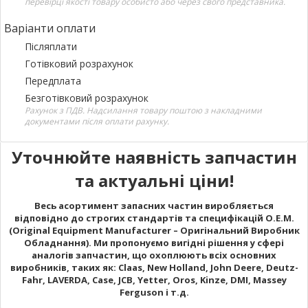
перевірці якості товару особисто або через свого представника.
Варіанти оплати
Післяплати
Готівковий розрахунок
Передплата
Безготівковий розрахунок
Рахунок з ПДВ. Надсилання товару поштою з накладними
документами після оплати рахунку.
Уточнюйте наявність запчастин
та актуальні ціни!
Весь асортимент запасних частин виробляється
відповідно до строгих стандартів та специфікацій O.E.M.
(Original Equipment Manufacturer – Оригінальний Виробник
Обладнання). Ми пропонуємо вигідні рішення у сфері
аналогів запчастин, що охоплюють всіх основних
виробників, таких як: Claas, New Holland, John Deere, Deutz-
Fahr, LAVERDA, Case, JCB, Yetter, Oros, Kinze, DMI, Massey
Ferguson і т.д.