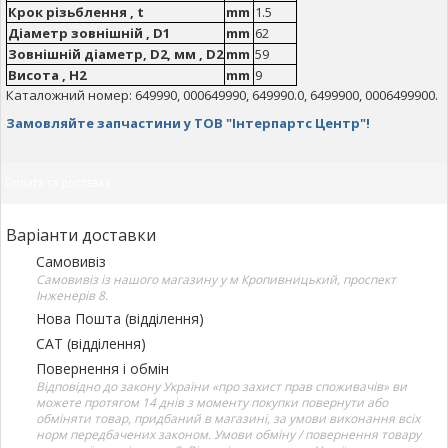
Крок різьблення , t
mm
1.5
Діаметр зовнішній , D1
mm
62
Зовнішній діаметр, D2, мм , D2
mm
59
Висота , H2
mm
9
Каталожний номер: 649990, 000649990, 649990.0, 6499900, 0006499900.
Замовляйте запчастини у ТОВ "Інтерпартс Центр"!
Оплата та доставка
Варіанти доставки
Самовивіз
Самовивіз із нашого магазину у м Кропивницький, проспект
Інженерів 8.
Нова Пошта (відділення)
САТ (відділення)
Повернення і обмін
Відповідно до закону України «про захист прав споживачів» ви
можете протягом 14 днів з моменту покупки повернути або
обміняти товар, придбаний в магазині, за умови виконання всіх
норм передбачених законом. Умови обміну / повернення товару