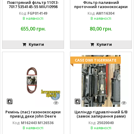
Повітряний фільтр 11013-
Фільтр паливний
7017 5354145-55 MIU10998
проточний газонокосарки
FGP014149
JOHN DEERE AM116304
Код:
FGP014149
Код:
AM116304
GY20709
В наявності
В наявності
655,00 грн.
80,00 грн.
Купити
Купити
CASE DMI TIGERMATE
Ремінь (пас) газонокосарки
Циліндр гідравлічний Б/В
привід деки John Deere
(замок запирання рами)
M162443 M126536
2''X4'' 25320040
Код:
M162443 M126536
Код:
25020040
В наявності
В наявності