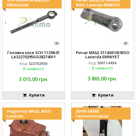
FERGUSON
BISO Laverda EMNIYET
Головка коси SCH 11298.01
Ричаг МКШ 311436100 BISO
LA322702950 D28274011
Laverda EMNIYET
EMNIYET
Код:
300114494
Код:
322702950
В наявності
В наявності
3 865,00 грн.
3 015,00 грн.
Купити
Купити
Редуктор МКШ, BISO
JOHN DEERE
Laverda
газонокосарки