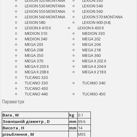
LEXION 520 MONTANA
LEXION 530
LEXION 530 MONTANA
LEXION 540
LEXION 550 MONTANA
LEXION 560
LEXION 560 MONTANA
LEXION 570 MONTANA
LEXION 580
LEXION 600 (X4)
LEXION II 410 II
LEXION II 430 II
MEDION 310
MEDION 330
MEDION 340
MEGA 202
MEGA 203
MEGA 204
MEGA 208
MEGA 218
MEGA 350
MEGA 360
MEGA 370
MEGA II 202 II
MEGA II 203 II
MEGA II 204 II
MEGA II 208 II
MEGA II 218 II
TUCANO 320
TUCANO 330
TUCANO 340
TUCANO 430
TUCANO 440
TUCANO 450
Параметри
Вага , W
kg
0.1
Зовнішній діаметр , D
mm
69.6
Висота , H
mm
14
різьблення , M
M55