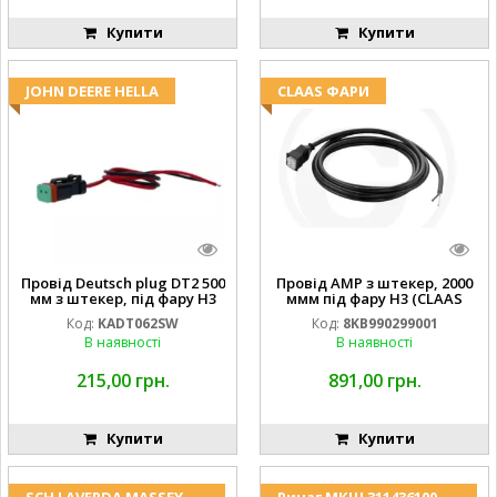
Купити
Купити
JOHN DEERE HELLA
CLAAS ФАРИ
Провід Deutsch plug DT2 500
Провід AMP з штекер, 2000
мм з штекер, під фару H3
ммм під фару H3 (CLAAS
(JOHN DEERE AL116438
013733) Hella
Код:
KADT062SW
Код:
8KB990299001
994.184.00) ) Kramp Hella
В наявності
В наявності
215,00 грн.
891,00 грн.
Купити
Купити
SCH LAVERDA MASSEY
Ричаг МКШ 311436100