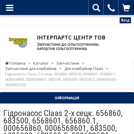
Вхід
ІНТЕРПАРТС ЦЕНТР ТОВ
Запчастини до сільгосптехніки,
імпортна сільгосптехніка
Головна
>
Каталог
>
Запчастини
>
Запчастини для комбайнів
>
Для комбайнів Claas
>
Гідронасос Claas 2-х сецк. 656860, 683500, 6568601, 656860.1,
000656860, 0006568601, 683500, 6835000, 683500.0, 000683500,
0006835000
ІНФОРМАЦІЯ
Гідронасос Claas 2-х сецк. 656860,
683500, 6568601, 656860.1,
000656860, 0006568601, 683500,