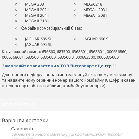
MEGA 208
MEGA 218
MEGA II 202 II
MEGA II 203 II
MEGA II 204 II
MEGA II 208 II
MEGA II 218 II
Комбайн кормозбиральний Claas:
JAGUAR 685 SL
JAGUAR 690 SL
JAGUAR 695 SL
Каталожний номер: 656860, 683500, 6568601, 656860.1, 000656860,
0006568601, 683500, 6835000, 683500.0, 000683500, 0006835000.
Замовляйте запчастини у ТОВ "Інтерпартс Центр "!
Для точного підбору запчастин телефонуйте нашому менеджеру
та надайте йому серійний номер вашого комбайну (8 цифр, вказані
в техпаспорті або на табличці комбайну/жниварки).
Оплата та доставка
Варіанти доставки
Самовивіз
Самовивіз із нашого магазину у м Кропивницький, проспект