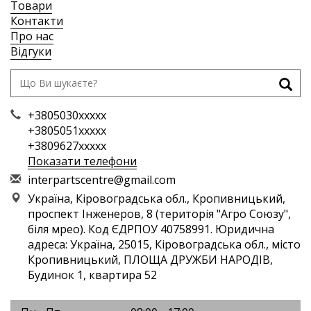
Товари
Контакти
Про нас
Відгуки
+3805030xxxxx
+3805051xxxxx
+3809627xxxxx
Показати телефони
i
nte
rpa
rts
cen
tre
@gm
ail
.co
m
Україна, Кіровоградська обл., Кропивницький,
проспект Інженеров, 8 (територія "Агро Союзу",
біля мрео). Код ЄДРПОУ 40758991. Юридична
адреса: Україна, 25015, Кіровоградська обл., місто
Кропивницький, ПЛОЩА ДРУЖБИ НАРОДІВ,
Будинок 1, квартира 52