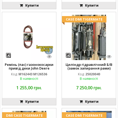
Купити
Купити
CASE DMI TIGERMATE
Ремінь (пас) газонокосарки
Циліндр гідравлічний Б/В
привід деки John Deere
(замок запирання рами)
M162443 M126536
2''X4'' 25320040
Код:
M162443 M126536
Код:
25020040
В наявності
В наявності
1 255,00 грн.
7 250,00 грн.
Купити
Купити
DMI CASE TIGERMATE
CASE DMI TIGERMATE