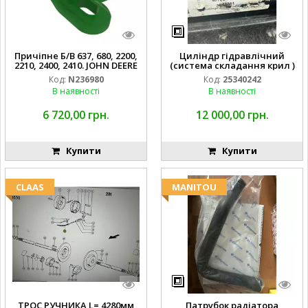
Причіпне Б/В 637, 680, 2200,
Циліндр гідравлічний
2210, 2400, 2410. JOHN DEERE
(система складання крил )
Код:
N236980
Код:
25340242
В наявності
В наявності
6 720,00 грн.
12 000,00 грн.
Купити
Купити
CLAAS
MANITOU
ТРОС РУЧНИКА L= 4280мм
Патрубок радіатора