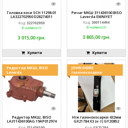
Головка коси SCH 11298.01
Ричаг МКШ 311436100 BISO
LA322702950 D28274011
Laverda EMNIYET
EMNIYET
Код:
300114494
Код:
322702950
В наявності
В наявності
3 865,00 грн.
3 015,00 грн.
Купити
Купити
Редуктор МКШ, BISO
JOHN DEERE
Laverda
газонокосарки
Редуктор МКШ, BISO
Ніж газонокосарки 432мм
LA311436100AG 19AP012974
GX21784 X3 (к-т) GY20852
Laverda EMNIYET
AM137757 AM141035
Код:
311436100
Код:
GX21784