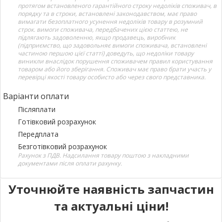
протягом встановленого гарантійного строку недоліків споживач, в
порядку та в строки, встановлені законодавством, має право
вимагати безоплатного усунення недоліків товару в розумний
строк. вимоги споживача, передбачених цією статтею, не
підлягають задоволенню, якщо продавець, виробник
(підприємство, що задовольняє вимоги споживача, встановлені
частиною першою цієї статті) доведуть, що недоліки товару
виникли внаслідок порушення споживачем правил користування
товаром або його зберігання. Споживач має право брати участь у
перевірці якості товару особисто або через свого представника.
Варіанти оплати
Післяплати
Готівковий розрахунок
Передплата
Безготівковий розрахунок
Рахунок з ПДВ. Надсилання товару поштою з накладними
документами після оплати рахунку.
Уточнюйте наявність запчастин
та актуальні ціни!