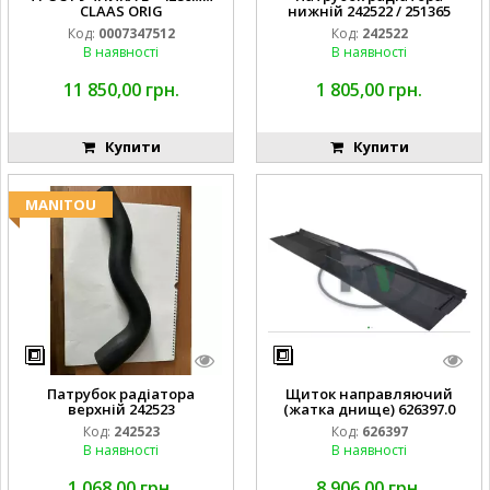
CLAAS ORIG
нижній 242522 / 251365
Код:
0007347512
Код:
242522
В наявності
В наявності
11 850,00 грн.
1 805,00 грн.
Купити
Купити
MANITOU
Патрубок радіатора
Щиток направляючий
верхній 242523
(жатка днище) 626397.0
Код:
242523
Код:
626397
В наявності
В наявності
1 068,00 грн.
8 906,00 грн.