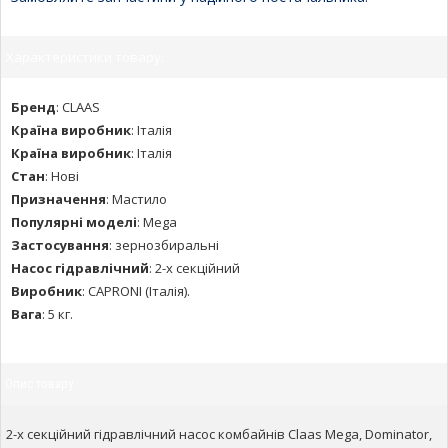
Характеристики товару:
Бренд
:
CLAAS
Країна виробник
:
Італія
Країна виробник
:
Італія
Стан
:
Нові
Призначення
:
Мастило
Популярні моделі
:
Mega
Застосування
:
зернозбиральні
Насос гідравлічний
:
2-х секційний
Виробник
:
CAPRONI (Італія).
Вага
:
5 кг.
Опис товару
2-х секційний гідравлічний насос комбайнів Claas Mega, Dominator,