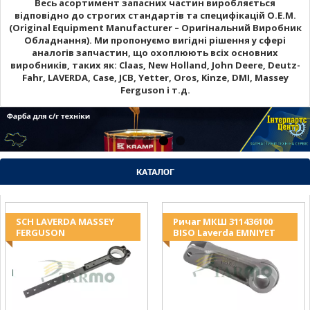
Весь асортимент запасних частин виробляється
відповідно до строгих стандартів та специфікацій O.E.M.
(Original Equipment Manufacturer – Оригінальний Виробник
Обладнання). Ми пропонуємо вигідні рішення у сфері
аналогів запчастин, що охоплюють всіх основних
виробників, таких як: Claas, New Holland, John Deere, Deutz-
Fahr, LAVERDA, Case, JCB, Yetter, Oros, Kinze, DMI, Massey
Ferguson і т.д.
КАТАЛОГ
SCH LAVERDA MASSEY
Ричаг МКШ 311436100
FERGUSON
BISO Laverda EMNIYET