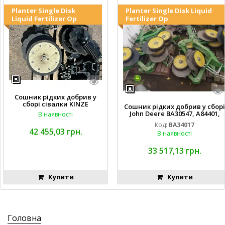
Planter Single Disk
Planter Single Disk Liquid
Liquid Fertilizer Op
Fertilizer Op
Сошник рідких добрив у
сборі сівалки KINZE
Сошник рідких добрив у сборі
John Deere BA30547, A84401,
В наявності
AA65563, AA65562, A82739,
Код:
BA34017
A82743, AA56092, A72503,
42 455,03 грн.
В наявності
A72504,
AA35154, AA26234, A72398, A827
68, H137235, A72358, AA65564, A
33 517,13 грн.
A65566, A49917, A49918,
Купити
Купити
Головна