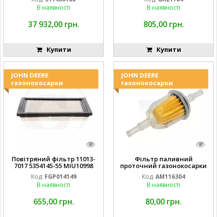
В наявності
В наявності
37 932,00 грн.
805,00 грн.
Купити
Купити
JOHN DEERE
JOHN DEERE
газонокосарки
газонокосарки
Повітряний фільтр 11013-
Фільтр паливний
7017 5354145-55 MIU10998
проточний газонокосарки
FGP014149
JOHN DEERE AM116304
Код:
FGP014149
Код:
AM116304
GY20709
В наявності
В наявності
655,00 грн.
80,00 грн.