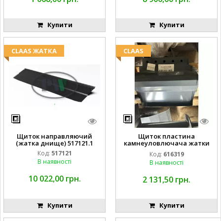
Купити
Купити
CLAAS ЖАТКА
CLAAS
Щиток направляючий
Щиток пластина
(жатка днище) 517121.1
камнеуловлючача жатки
FLEX CAT CLAAS
Код:
517121
Код:
616319
В наявності
В наявності
10 022,00 грн.
2 131,50 грн.
Купити
Купити