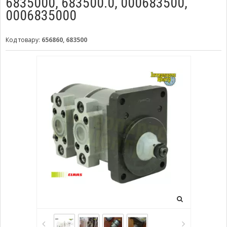
6835000, 683500.0, 000683500,
0006835000
Код товару:
656860, 683500