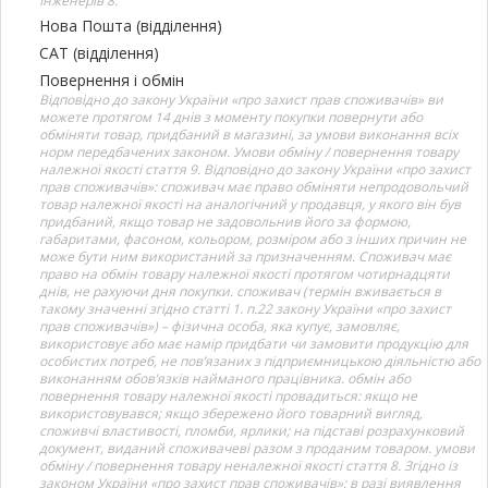
Інженерів 8.
Нова Пошта (відділення)
САТ (відділення)
Повернення і обмін
Відповідно до закону України «про захист прав споживачів» ви
можете протягом 14 днів з моменту покупки повернути або
обміняти товар, придбаний в магазині, за умови виконання всіх
норм передбачених законом. Умови обміну / повернення товару
належної якості стаття 9. Відповідно до закону України «про захист
прав споживачів»: споживач має право обміняти непродовольчий
товар належної якості на аналогічний у продавця, у якого він був
придбаний, якщо товар не задовольнив його за формою,
габаритами, фасоном, кольором, розміром або з інших причин не
може бути ним використаний за призначенням. Споживач має
право на обмін товару належної якості протягом чотирнадцяти
днів, не рахуючи дня покупки. споживач (термін вживається в
такому значенні згідно статті 1. п.22 закону України «про захист
прав споживачів») – фізична особа, яка купує, замовляє,
використовує або має намір придбати чи замовити продукцію для
особистих потреб, не пов’язаних з підприємницькою діяльністю або
виконанням обов’язків найманого працівника. обмін або
повернення товару належної якості провадиться: якщо не
використовувався; якщо збережено його товарний вигляд,
споживчі властивості, пломби, ярлики; на підставі розрахунковий
документ, виданий споживачеві разом з проданим товаром. умови
обміну / повернення товару неналежної якості стаття 8. Згідно із
законом України «про захист прав споживачів»: в разі виявлення