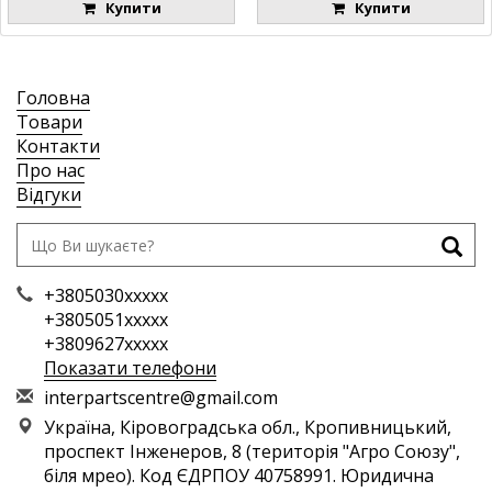
Купити
Купити
Головна
Товари
Контакти
Про нас
Відгуки
+3805030xxxxx
+3805051xxxxx
+3809627xxxxx
Показати телефони
i
nte
rpa
rts
cen
tre
@gm
ail
.co
m
Україна, Кіровоградська обл., Кропивницький,
проспект Інженеров, 8 (територія "Агро Союзу",
біля мрео). Код ЄДРПОУ 40758991. Юридична