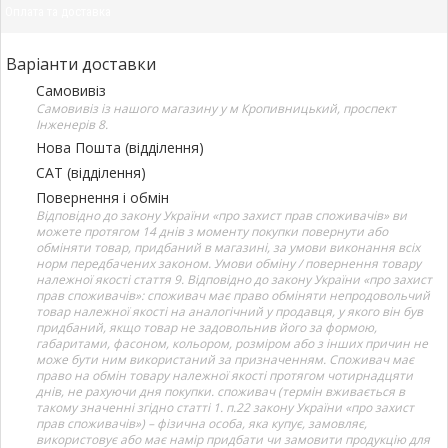
Оплата та доставка
Варіанти доставки
Самовивіз
Самовивіз із нашого магазину у м Кропивницький, проспект
Інженерів 8.
Нова Пошта (відділення)
САТ (відділення)
Повернення і обмін
Відповідно до закону України «про захист прав споживачів» ви
можете протягом 14 днів з моменту покупки повернути або
обміняти товар, придбаний в магазині, за умови виконання всіх
норм передбачених законом. Умови обміну / повернення товару
належної якості стаття 9. Відповідно до закону України «про захист
прав споживачів»: споживач має право обміняти непродовольчий
товар належної якості на аналогічний у продавця, у якого він був
придбаний, якщо товар не задовольнив його за формою,
габаритами, фасоном, кольором, розміром або з інших причин не
може бути ним використаний за призначенням. Споживач має
право на обмін товару належної якості протягом чотирнадцяти
днів, не рахуючи дня покупки. споживач (термін вживається в
такому значенні згідно статті 1. п.22 закону України «про захист
прав споживачів») – фізична особа, яка купує, замовляє,
використовує або має намір придбати чи замовити продукцію для