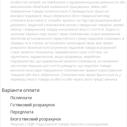
особистих потреб, не пов’язаних з підприємницькою діяльністю або
виконанням обов’язків найманого працівника. обмін або
повернення товару належної якості провадиться: якщо не
використовувався; якщо збережено його товарний вигляд,
споживчі властивості, пломби, ярлики; на підставі розрахунковий
документ, виданий споживачеві разом з проданим товаром. умови
обміну / повернення товару неналежної якості стаття 8. Згідно із
законом України «про захист прав споживачів»: в разі виявлення
протягом встановленого гарантійного строку недоліків споживач, в
порядку та в строки, встановлені законодавством, має право
вимагати безоплатного усунення недоліків товару в розумний
строк. вимоги споживача, передбачених цією статтею, не
підлягають задоволенню, якщо продавець, виробник
(підприємство, що задовольняє вимоги споживача, встановлені
частиною першою цієї статті) доведуть, що недоліки товару
виникли внаслідок порушення споживачем правил користування
товаром або його зберігання. Споживач має право брати участь у
перевірці якості товару особисто або через свого представника.
Варіанти оплати
Післяплати
Готівковий розрахунок
Передплата
Безготівковий розрахунок
Рахунок з ПДВ. Надсилання товару поштою з накладними