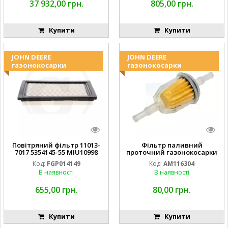
37 932,00 грн.
805,00 грн.
Купити
Купити
JOHN DEERE
JOHN DEERE
газонокосарки
газонокосарки
Повітряний фільтр 11013-
Фільтр паливний
7017 5354145-55 MIU10998
проточний газонокосарки
FGP014149
JOHN DEERE AM116304
Код:
FGP014149
Код:
AM116304
GY20709
В наявності
В наявності
655,00 грн.
80,00 грн.
Купити
Купити