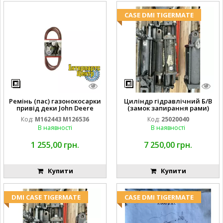
CASE DMI TIGERMATE
Ремінь (пас) газонокосарки
Циліндр гідравлічний Б/В
привід деки John Deere
(замок запирання рами)
M162443 M126536
2''X4'' 25320040
Код:
M162443 M126536
Код:
25020040
В наявності
В наявності
1 255,00 грн.
7 250,00 грн.
Купити
Купити
DMI CASE TIGERMATE
CASE DMI TIGERMATE