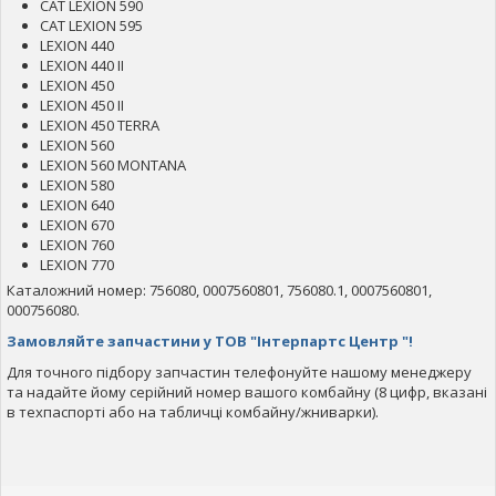
CAT LEXION 590
CAT LEXION 595
LEXION 440
LEXION 440 II
LEXION 450
LEXION 450 II
LEXION 450 TERRA
LEXION 560
LEXION 560 MONTANA
LEXION 580
LEXION 640
LEXION 670
LEXION 760
LEXION 770
Каталожний номер: 756080, 0007560801, 756080.1, 0007560801,
000756080.
Замовляйте запчастини у ТОВ "Інтерпартс Центр "!
Для точного підбору запчастин телефонуйте нашому менеджеру
та надайте йому серійний номер вашого комбайну (8 цифр, вказані
в техпаспорті або на табличці комбайну/жниварки).