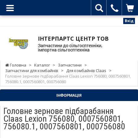
Вхід
ІНТЕРПАРТС ЦЕНТР ТОВ
Запчастини до сільгосптехніки,
імпортна сільгосптехніка
Головна
>
Каталог
>
Запчастини
>
Запчастини для комбайнів
>
Для комбайнів Claas
>
Головне зернове підбарабання Claas Lexion 756080, 0007560801,
756080.1, 0007560801, 000756080
ІНФОРМАЦІЯ
Головне зернове підбарабання
Claas Lexion 756080, 0007560801,
756080.1, 0007560801, 000756080