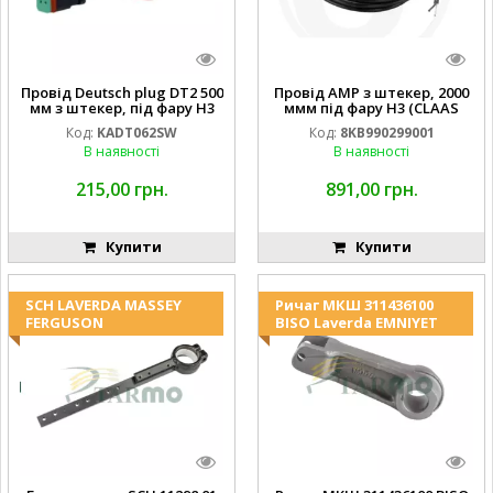
Провід Deutsch plug DT2 500
Провід AMP з штекер, 2000
мм з штекер, під фару H3
ммм під фару H3 (CLAAS
(JOHN DEERE AL116438
013733) Hella
Код:
KADT062SW
Код:
8KB990299001
994.184.00) ) Kramp Hella
В наявності
В наявності
215,00 грн.
891,00 грн.
Купити
Купити
SCH LAVERDA MASSEY
Ричаг МКШ 311436100
FERGUSON
BISO Laverda EMNIYET