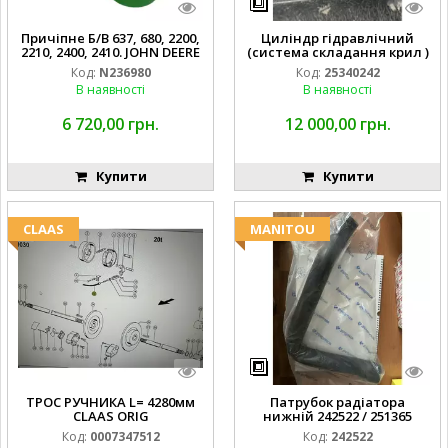
Причіпне Б/В 637, 680, 2200,
Циліндр гідравлічний
2210, 2400, 2410. JOHN DEERE
(система складання крил )
Код:
N236980
Код:
25340242
В наявності
В наявності
6 720,00 грн.
12 000,00 грн.
Купити
Купити
CLAAS
MANITOU
ТРОС РУЧНИКА L= 4280мм
Патрубок радіатора
CLAAS ORIG
нижній 242522 / 251365
Код:
0007347512
Код:
242522