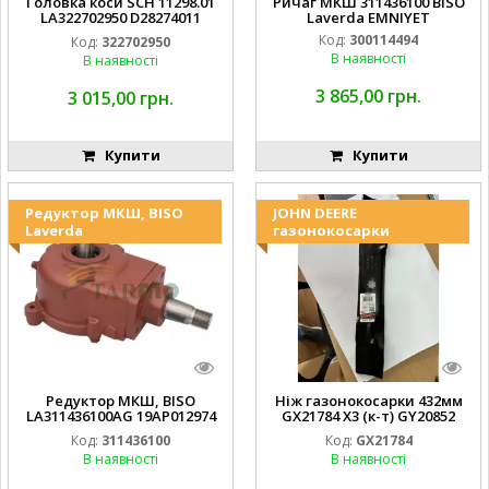
Головка коси SCH 11298.01
Ричаг МКШ 311436100 BISO
LA322702950 D28274011
Laverda EMNIYET
EMNIYET
Код:
300114494
Код:
322702950
В наявності
В наявності
3 865,00 грн.
3 015,00 грн.
Купити
Купити
Редуктор МКШ, BISO
JOHN DEERE
Laverda
газонокосарки
Редуктор МКШ, BISO
Ніж газонокосарки 432мм
LA311436100AG 19AP012974
GX21784 X3 (к-т) GY20852
Laverda EMNIYET
AM137757 AM141035
Код:
311436100
Код:
GX21784
В наявності
В наявності