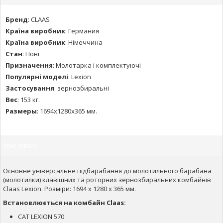
Бренд
:
CLAAS
Країна виробник
:
Германия
Країна виробник
:
Німеччина
Стан
:
Нові
Призначення
:
Молотарка і комплектуючі
Популярні моделі
:
Lexion
Застосування
:
зернозбиральні
Вес
:
153 кг.
Размеры
:
1694x1280x365 мм.
Опис товару
Основне універсальне підбарабання до молотильного барабана
(молотилки) клавішних та роторних зернозбиральних комбайнів
Claas Lexion. Розміри:
1694 x 1280 x 365 мм.
Встановлюється на комбайн Claas:
CAT LEXION 570