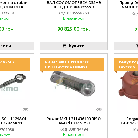
ження стріли
ВАЛ СОЛОМОТРЯСА D35H9
Провід D
 JOHN DEERE
ПЕРЕДНІЙ 0007555510
мм з шт
(JOHN
372268
Код:
0005558960
Код
994.184
вності
В наявності
00 грн.
90 825,00 грн.
2
пити
Купити
 MASSEY
Ричаг МКШ 311436100
Редукто
BISO Laverda EMNIYET
Laverda
 SCH 11298.01
Ричаг МКШ 311436100 BISO
Реду
0 D28274011
Laverda EMNIYET
LA31143
IYET
Lav
Код:
300114494
2702950
Ко
В наявності
вності