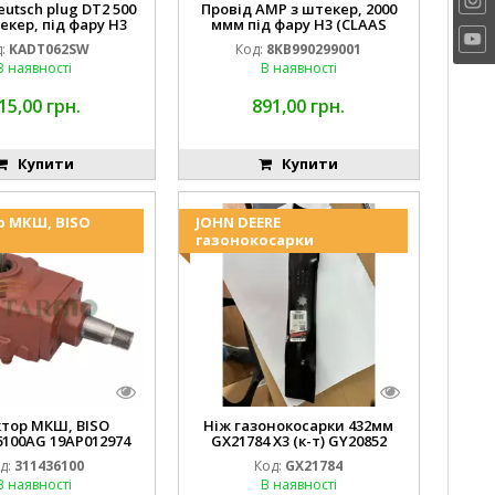
eutsch plug DT2 500
Провід AMP з штекер, 2000
екер, під фару H3
ммм під фару H3 (CLAAS
 DEERE AL116438
013733) Hella
:
KADT062SW
Код:
8KB990299001
.00) ) Kramp Hella
В наявності
В наявності
15,00 грн.
891,00 грн.
Купити
Купити
р МКШ, BISO
JOHN DEERE
газонокосарки
ктор МКШ, BISO
Ніж газонокосарки 432мм
6100AG 19AP012974
GX21784 X3 (к-т) GY20852
erda EMNIYET
AM137757 AM141035
д:
311436100
Код:
GX21784
В наявності
В наявності