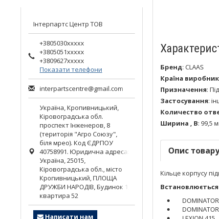
Інтерпартс Центр ТОВ
+3805030xxxxx
Характерис
+3805051xxxxx
+3809627xxxxx
Бренд
:
CLAAS
Показати телефони
Країна виробник
interpartscentre@gmail.com
Призначення
:
Пі
Застосування
:
ін
Україна,
Кропивницький
,
Количество отве
Кіровоградська обл.
Ширина , B
:
99,5 м
проспект Інженеров, 8
(територія "Агро Союзу",
біля мрео). Код ЄДРПОУ
Опис товар
40758991. Юридична адреса:
Україна, 25015,
Кіровоградська обл., місто
Кільце корпусу під
Кропивницький, ПЛОЩА
ДРУЖБИ НАРОДІВ, Будинок 1,
Встановлюється 
квартира 52
DOMINATOR
DOMINATOR
Написати нам
LEXION 415