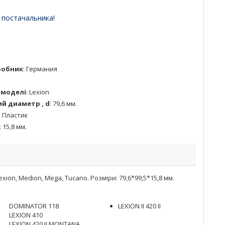
 постачальника!
робник
:
Германия
 моделі
:
Lexion
й диаметр , d
:
79,6 мм.
:
Пластик
:
15,8 мм.
on, Medion, Mega, Tucano. Розміри: 79,6*99,5*15,8 мм.
DOMINATOR 118
LEXION II 420 II
LEXION 410
LEXION 420 II MONTANA