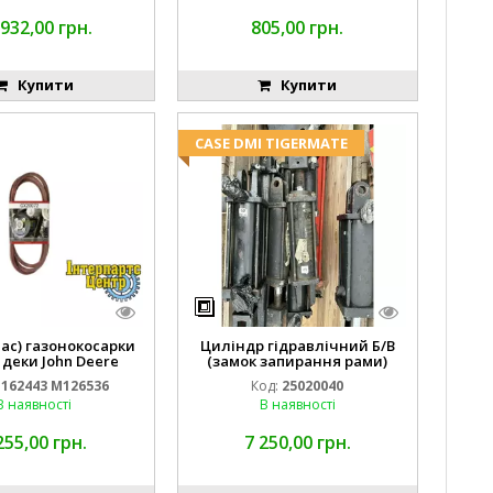
 932,00 грн.
805,00 грн.
Купити
Купити
CASE DMI TIGERMATE
пас) газонокосарки
Циліндр гідравлічний Б/В
 деки John Deere
(замок запирання рами)
2443 M126536
2''X4'' 25320040
162443 M126536
Код:
25020040
В наявності
В наявності
255,00 грн.
7 250,00 грн.