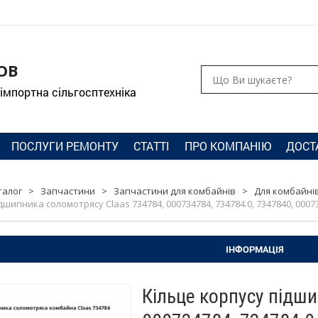
ОВ
 імпортна сільгосптехніка
ПОСЛУГИ РЕМОНТУ
СТАТТІ
ПРО КОМПАНІЮ
ДОСТ
талог
>
Запчастини
>
Запчастини для комбайнів
>
Для комбайнів
дшипника соломотрясу Claas 734784, 000734784, 734784.0, 7347840, 0007
ІНФОРМАЦІЯ
Кільце корпусу підш