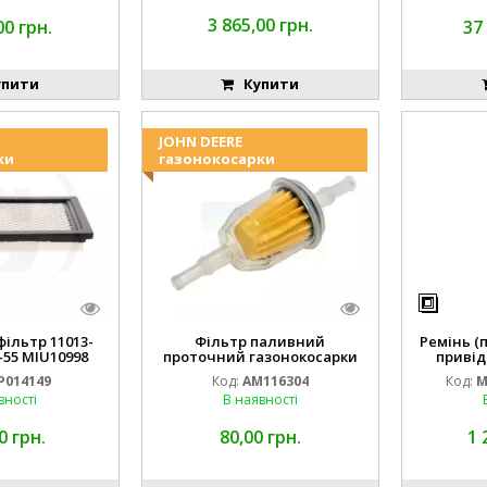
3 865,00 грн.
00 грн.
37
пити
Купити
JOHN DEERE
ки
газонокосарки
ільтр 11013-
Фільтр паливний
Ремінь (
-55 MIU10998
проточний газонокосарки
привід
14149
JOHN DEERE AM116304 GY20709
M16
P014149
Код:
AM116304
Код:
M
вності
В наявності
0 грн.
80,00 грн.
1 