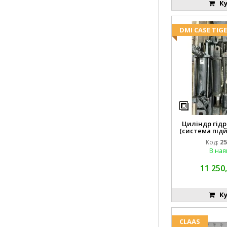
Ку
DMI CASE TIG
Циліндр гідр
(система підй
8742
Код:
25
В ная
11 250,
Ку
CLAAS