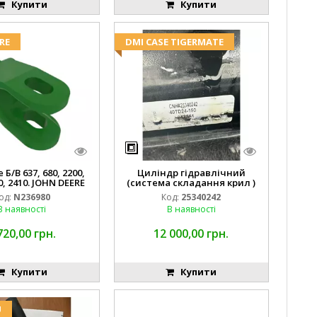
Купити
Купити
RE
DMI CASE TIGERMATE
Б/В 637, 680, 2200,
Циліндр гідравлічний
0, 2410. JOHN DEERE
(система складання крил )
од:
N236980
Код:
25340242
В наявності
В наявності
720,00 грн.
12 000,00 грн.
Купити
Купити
U