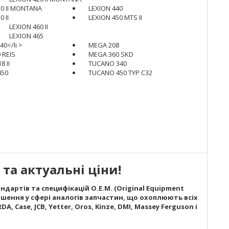
30 II MONTANA
LEXION 440
 II
LEXION 450 MTS II
LEXION 460 II
LEXION 465
0</li >
MEGA 208
 REIS
MEGA 360 SKD
8 II
TUCANO 340
450
TUCANO 450 TYP C32
та актуальні ціни!
дартів та специфікацій O.E.M. (Original Equipment
шення у сфері аналогів запчастин, що охоплюють всіх
A, Case, JCB, Yetter, Oros, Kinze, DMI, Massey Ferguson і