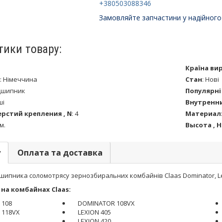
+380503088346
Замовляйте запчастини у надійного
тики товару:
Країна ви
:
Німеччина
Стан
:
Нові
дшипник
Популярні
ші
Внутренни
рстий крепления , N
:
4
Материал
м.
Высота , H
у
Оплата та доставка
шипника соломотрясу зернозбиральних комбайнів Claas Dominator, Lexi
на комбайнах Claas:
 108
DOMINATOR 108VX
 118VX
LEXION 405
LEXION 420