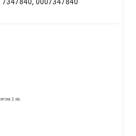
, 7347840, 0007347840
гом 2 хв.