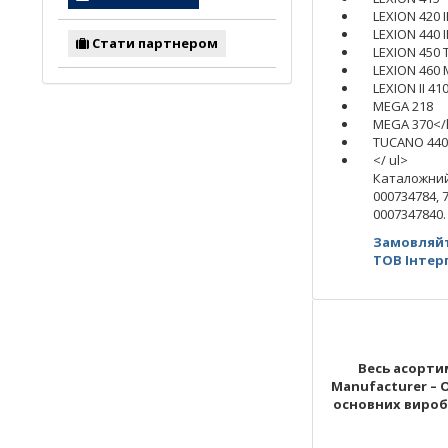
LEXION 420 I
LEXION 440 I
Стати партнером
LEXION 450 
LEXION 460
LEXION II 410 
MEGA 218
MEGA 370</l
TUCANO 440
</ ul>
Каталожний
000734784, 7
0007347840.
Замовляйт
ТОВ Інтер
Весь асортим
Manufacturer – 
основних виробни