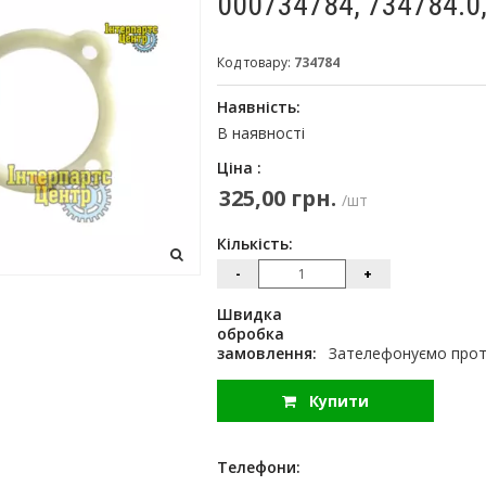
000734784, 734784.0
Код товару:
734784
Наявність:
В наявності
Ціна :
325,00 грн.
/шт
Кількість:
-
+
Швидка
обробка
замовлення:
Зателефонуємо протя
Купити
Телефони: