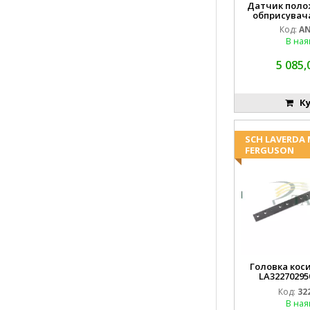
Датчик поло
обприсувача
Код:
AN
В ная
5 085,
Ку
SCH LAVERDA
FERGUSON
Головка коси
LA32270295
EMN
Код:
32
В ная