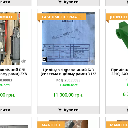
пити
Купити
ERMATE
CASE DMI TIGERMATE
JOHN DEE
авлічний Б/В
Циліндр гідравлічний Б/В
Причіпне 
ому рами) 3X8
(система підйому рами) 3 1/2
2210, 240
3768
84255910
К
030083
Код:
25035083
вності
В наявності
6 
00 грн.
11 000,00 грн.
пити
Купити
MANITOU
MANITO