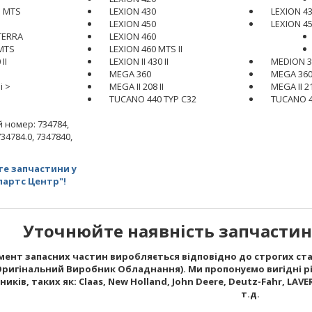
I MTS
LEXION 430
LEXION 4
I
LEXION 450
LEXION 450
TERRA
LEXION 460
 MTS
LEXION 460 MTS II
II
LEXION II 430 II
MEDION 34
MEGA 360
MEGA 360
i >
MEGA II 208 II
MEGA II 21
TUCANO 440 TYP C32
TUCANO 
 номер: 734784,
34784.0, 7347840,
е запчастини у
партс Центр"!
Уточнюйте наявність запчастин 
ент запасних частин виробляється відповідно до строгих стан
Оригінальний Виробник Обладнання). Ми пропонуємо вигідні рі
ків, таких як: Claas, New Holland, John Deere, Deutz-Fahr, LAVERD
т.д.