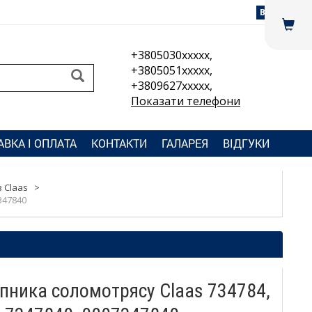
Вхід
+3805030xxxxx,
+3805051xxxxx,
+3809627xxxxx,
Показати телефони
АВКА І ОПЛАТА
КОНТАКТИ
ГАЛАРЕЯ
ВІДГУКИ
 Claas
>
347840
ипника соломотрясу Claas 734784,