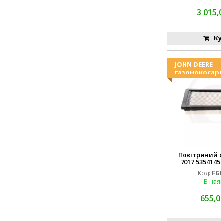
3 015,
Ку
JOHN DEERE
газонокосар
Повітряний ф
7017 5354145
FGP0
Код:
FG
В ная
655,0