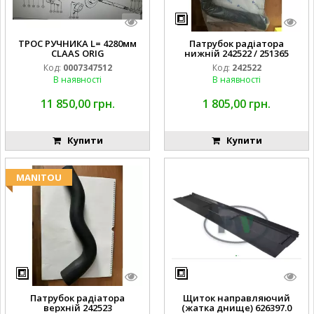
ТРОС РУЧНИКА L= 4280мм
Патрубок радіатора
CLAAS ORIG
нижній 242522 / 251365
Код:
0007347512
Код:
242522
В наявності
В наявності
11 850,00 грн.
1 805,00 грн.
Купити
Купити
MANITOU
Патрубок радіатора
Щиток направляючий
верхній 242523
(жатка днище) 626397.0