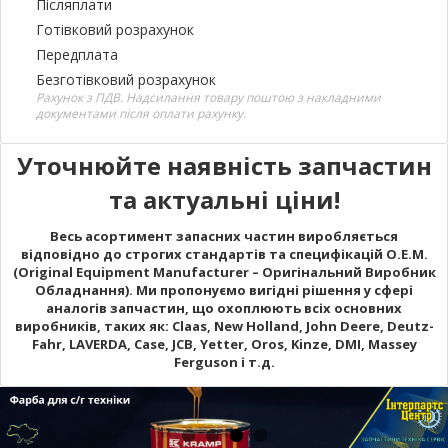
Післяплати
Готівковий розрахунок
Передплата
Безготівковий розрахунок
Рахунок з ПДВ. Надсилання товару поштою з накладними
документами після оплати рахунку.
Уточнюйте наявність запчастин
та актуальні ціни!
Весь асортимент запасних частин виробляється
відповідно до строгих стандартів та специфікацій O.E.M.
(Original Equipment Manufacturer – Оригінальний Виробник
Обладнання). Ми пропонуємо вигідні рішення у сфері
аналогів запчастин, що охоплюють всіх основних
виробників, таких як: Claas, New Holland, John Deere, Deutz-
Fahr, LAVERDA, Case, JCB, Yetter, Oros, Kinze, DMI, Massey
Ferguson і т.д.