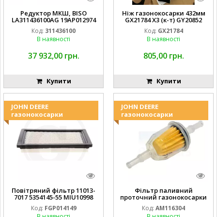
Редуктор МКШ, BISO
Ніж газонокосарки 432мм
LA311436100AG 19AP012974
GX21784 X3 (к-т) GY20852
Laverda EMNIYET
AM137757 AM141035
Код:
311436100
Код:
GX21784
В наявності
В наявності
37 932,00 грн.
805,00 грн.
Купити
Купити
JOHN DEERE
JOHN DEERE
газонокосарки
газонокосарки
Повітряний фільтр 11013-
Фільтр паливний
7017 5354145-55 MIU10998
проточний газонокосарки
FGP014149
JOHN DEERE AM116304
Код:
FGP014149
Код:
AM116304
GY20709
В наявності
В наявності