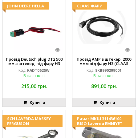
JOHN DEERE HELLA
CLAAS ФАРИ
Провід Deutsch plug DT2 500
Провід AMP з штекер, 2000
мм з штекер, під фару H3
ммм під фару H3 (CLAAS
(JOHN DEERE AL116438
013733) Hella
Код:
KADT062SW
Код:
8KB990299001
994.184.00) ) Kramp Hella
В наявності
В наявності
215,00 грн.
891,00 грн.
Купити
Купити
SCH LAVERDA MASSEY
Ричаг МКШ 311436100
FERGUSON
BISO Laverda EMNIYET