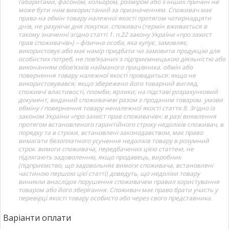
габаритами, фасоном, кольором, розміром або з інших причин не
може бути ним використаний за призначенням. Споживач має
право на обмін товару належної якості протягом чотирнадцяти
днів, не рахуючи дня покупки. споживач (термін вживається в
такому значенні згідно статті 1. п.22 закону України «про захист
прав споживачів») – фізична особа, яка купує, замовляє,
використовує або має намір придбати чи замовити продукцію для
особистих потреб, не пов’язаних з підприємницькою діяльністю або
виконанням обов’язків найманого працівника. обмін або
повернення товару належної якості провадиться: якщо не
використовувався; якщо збережено його товарний вигляд,
споживчі властивості, пломби, ярлики; на підставі розрахунковий
документ, виданий споживачеві разом з проданим товаром. умови
обміну / повернення товару неналежної якості стаття 8. Згідно із
законом України «про захист прав споживачів»: в разі виявлення
протягом встановленого гарантійного строку недоліків споживач, в
порядку та в строки, встановлені законодавством, має право
вимагати безоплатного усунення недоліків товару в розумний
строк. вимоги споживача, передбачених цією статтею, не
підлягають задоволенню, якщо продавець, виробник
(підприємство, що задовольняє вимоги споживача, встановлені
частиною першою цієї статті) доведуть, що недоліки товару
виникли внаслідок порушення споживачем правил користування
товаром або його зберігання. Споживач має право брати участь у
перевірці якості товару особисто або через свого представника.
Варіанти оплати