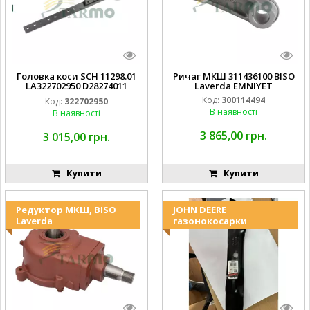
Головка коси SCH 11298.01
Ричаг МКШ 311436100 BISO
LA322702950 D28274011
Laverda EMNIYET
EMNIYET
Код:
300114494
Код:
322702950
В наявності
В наявності
3 865,00 грн.
3 015,00 грн.
Купити
Купити
Редуктор МКШ, BISO
JOHN DEERE
Laverda
газонокосарки