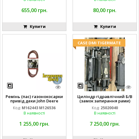
655,00 грн.
80,00 грн.
Купити
Купити
CASE DMI TIGERMATE
Ремінь (пас) газонокосарки
Циліндр гідравлічний Б/В
привід деки John Deere
(замок запирання рами)
M162443 M126536
2''X4'' 25320040
Код:
M162443 M126536
Код:
25020040
В наявності
В наявності
1 255,00 грн.
7 250,00 грн.