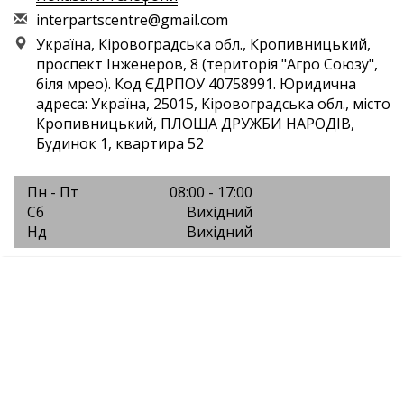
i
nte
rpa
rts
cen
tre
@gm
ail
.co
m
Україна, Кіровоградська обл., Кропивницький,
проспект Інженеров, 8 (територія "Агро Союзу",
біля мрео). Код ЄДРПОУ 40758991. Юридична
адреса: Україна, 25015, Кіровоградська обл., місто
Кропивницький, ПЛОЩА ДРУЖБИ НАРОДІВ,
Будинок 1, квартира 52
Пн - Пт
08:00 - 17:00
Сб
Вихідний
Нд
Вихідний