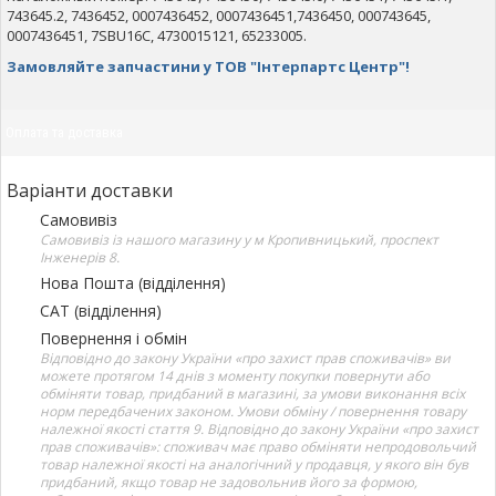
743645.2, 7436452, 0007436452, 0007436451,7436450, 000743645,
0007436451, 7SBU16C, 4730015121, 65233005.
Замовляйте запчастини у ТОВ "Інтерпартс Центр"!
Оплата та доставка
Варіанти доставки
Самовивіз
Самовивіз із нашого магазину у м Кропивницький, проспект
Інженерів 8.
Нова Пошта (відділення)
САТ (відділення)
Повернення і обмін
Відповідно до закону України «про захист прав споживачів» ви
можете протягом 14 днів з моменту покупки повернути або
обміняти товар, придбаний в магазині, за умови виконання всіх
норм передбачених законом. Умови обміну / повернення товару
належної якості стаття 9. Відповідно до закону України «про захист
прав споживачів»: споживач має право обміняти непродовольчий
товар належної якості на аналогічний у продавця, у якого він був
придбаний, якщо товар не задовольнив його за формою,