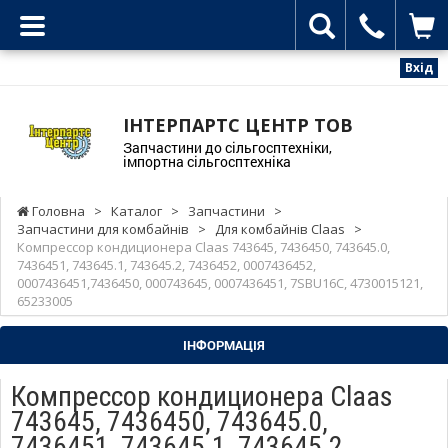
Вхід
ІНТЕРПАРТС ЦЕНТР ТОВ
Запчастини до сільгосптехніки,
імпортна сільгосптехніка
Головна
>
Каталог
>
Запчастини
>
Запчастини для комбайнів
>
Для комбайнів Claas
>
Компрессор кондиционера Claas 743645, 7436450, 743645.0,
7436451, 743645.1, 743645.2, 7436452, 0007436452,
0007436451,7436450, 000743645, 0007436451, 7SBU16C, 4730015121,
65233005
ІНФОРМАЦІЯ
Компрессор кондиционера Claas
743645, 7436450, 743645.0,
7436451, 743645.1, 743645.2,