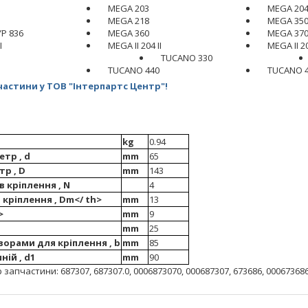
MEGA 203
MEGA 20
MEGA 218
MEGA 35
P 836
MEGA 360
MEGA 370<
I
MEGA II 204 II
MEGA II 20
TUCANO 330
TUCANO 440
TUCANO 
астини у ТОВ "Інтерпартс Центр"!
kg
0.94
тр , d
mm
65
тр , D
mm
143
в кріплення , N
4
 кріплення , Dm</ th>
mm
13
>
mm
9
mm
25
ворами для кріплення , b
mm
85
ій , d1
mm
90
апчастини: 687307, 687307.0, 0006873070, 000687307, 673686, 000673686