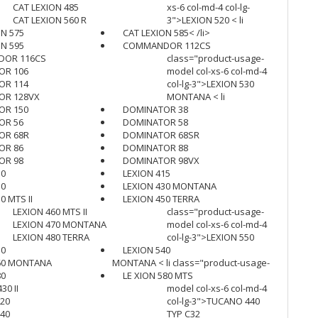
CAT LEXION 485
xs-6 col-md-4 col-lg-
CAT LEXION 560 R
3">LEXION 520
< li
ON 575
CAT LEXION 585< /li>
ON 595
COMMANDOR 112CS
OR 116CS
class="product-usage-
OR 106
model col-xs-6 col-md-4
OR 114
col-lg-3">LEXION 530
OR 128VX
MONTANA
< li
OR 150
DOMINATOR 38
OR 56
DOMINATOR 58
OR 68R
DOMINATOR 68SR
OR 86
DOMINATOR 88
OR 98
DOMINATOR 98VX
10
LEXION 415
30
LEXION 430 MONTANA
0 MTS II
LEXION 450 TERRA
LEXION 460 MTS II
class="product-usage-
LEXION 470 MONTANA
model col-xs-6 col-md-4
LEXION 480 TERRA
col-lg-3">LEXION 550
30
LEXION 540
60 MONTANA
MONTANA
< li class="product-usage-
80
LE XION 580 MTS
30 II
model col-xs-6 col-md-4
20
col-lg-3">TUCANO 440
40
TYP C32