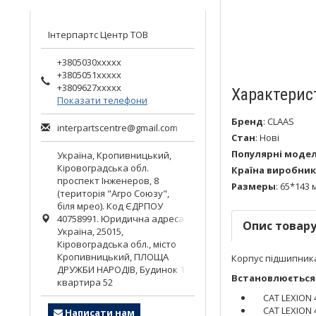
Інтерпартс Центр ТОВ
+3805030xxxxx
+3805051xxxxx
+3809627xxxxx
Характерис
Показати телефони
Бренд
:
CLAAS
interpartscentre@gmail.com
Стан
:
Нові
Популярні модел
Україна,
Кропивницький
,
Кіровоградська обл.
Країна виробник
проспект Інженеров, 8
Размеры
:
65*143 
(територія "Агро Союзу",
біля мрео). Код ЄДРПОУ
40758991. Юридична адреса:
Опис товар
Україна, 25015,
Кіровоградська обл., місто
Кропивницький, ПЛОЩА
Корпус підшипника
ДРУЖБИ НАРОДІВ, Будинок 1,
Встановлюється 
квартира 52
CAT LEXION 
CAT LEXION 
Написати нам