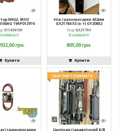
ктор МКШ, BISO
Ніж газонокосарки 432мм
6100AG 19AP012974
GX21784 X3 (к-т) GY20852
erda EMNIYET
AM137757 AM141035
д:
311436100
Код:
GX21784
В наявності
В наявності
 932,00 грн.
805,00 грн.
Купити
Купити
CASE DMI TIGERMATE
пас) газонокосарки
Циліндр гідравлічний Б/В