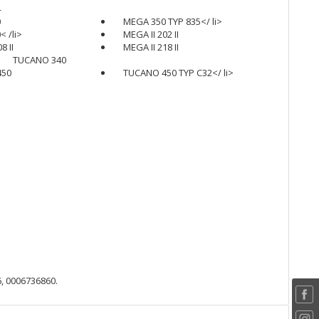
4
0
MEGA 350 TYP 835</ li>
 /li>
MEGA II 202 II
8 II
MEGA II 218 II
TUCANO 340
450
TUCANO 450 TYP C32</ li>
, 0006736860.