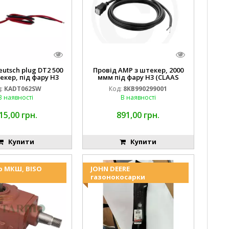
eutsch plug DT2 500
Провід AMP з штекер, 2000
екер, під фару H3
ммм під фару H3 (CLAAS
 DEERE AL116438
013733) Hella
:
KADT062SW
Код:
8KB990299001
.00) ) Kramp Hella
В наявності
В наявності
15,00 грн.
891,00 грн.
Купити
Купити
р МКШ, BISO
JOHN DEERE
газонокосарки