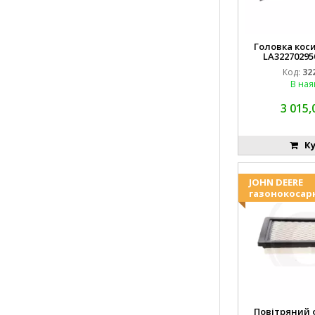
Головка коси
LA32270295
EMN
Код:
32
В ная
3 015,
Ку
JOHN DEERE
газонокосар
Повітряний ф