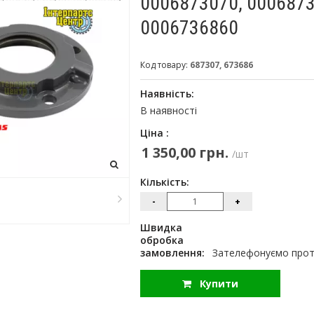
0006873070, 0006873
0006736860
Код товару:
687307, 673686
Наявність:
В наявності
Ціна :
1 350,00 грн.
/шт
Кількість:
-
+
Швидка
обробка
замовлення:
Зателефонуємо протя
Купити