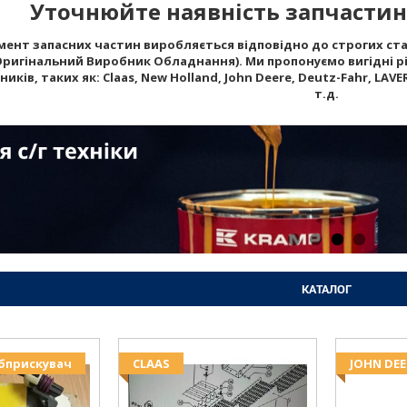
Уточнюйте наявність запчастин 
ент запасних частин виробляється відповідно до строгих стан
Оригінальний Виробник Обладнання). Ми пропонуємо вигідні рі
ків, таких як: Claas, New Holland, John Deere, Deutz-Fahr, LAVERD
т.д.
КАТАЛОГ
Обприскувач
CLAAS
JOHN DEE