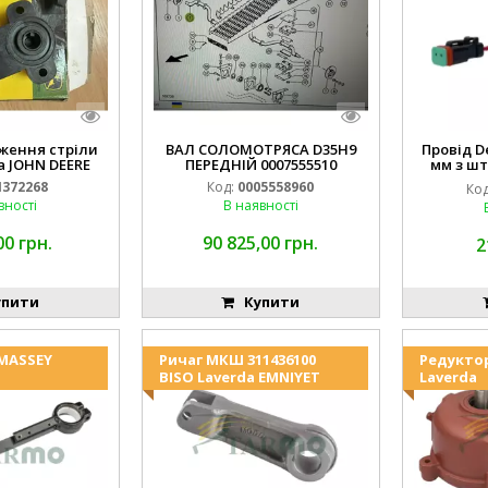
ження стріли
ВАЛ СОЛОМОТРЯСА D35H9
Провід D
 JOHN DEERE
ПЕРЕДНІЙ 0007555510
мм з шт
(JOHN
372268
Код:
0005558960
Код
994.184
вності
В наявності
00 грн.
90 825,00 грн.
2
пити
Купити
 MASSEY
Ричаг МКШ 311436100
Редукто
BISO Laverda EMNIYET
Laverda