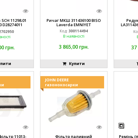
 SCH 11298.01
Ричаг МКШ 311436100 BISO
Реду
0 D28274011
Laverda EMNIYET
LA31143
IYET
Lav
Код:
300114494
2702950
Ко
В наявності
вності
3 865,00 грн.
00 грн.
37
пити
Купити
JOHN DEERE
ки
газонокосарки
ільтр 11013-
Фільтр паливний
Ремінь (