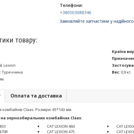
Телефони:
+380503088346
Замовляйте запчастини у надійного
тики товару:
Країна ви
Призначе
і
:
Lexion
Застосува
:
Туреччина
Вес
:
0,9 кг.
мм.
у
Оплата та доставка
 комбайнів Claas. Розміри: 65*143 мм.
на зернозбиральних комбайнах Claas:
450
CAT LEXION 460
CAT LEXI
470R
CAT LEXION 475
CAT LEXI