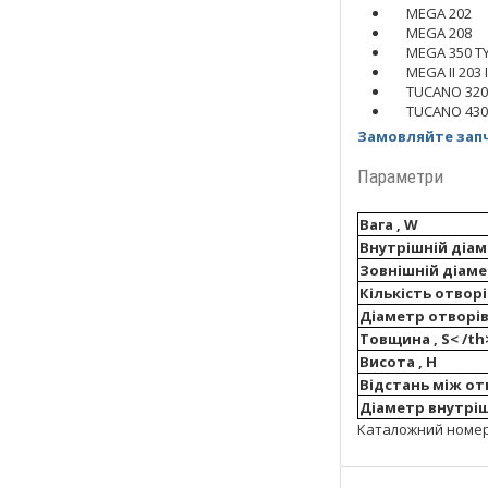
MEGA 202
MEGA 208
MEGA 350 TY
MEGA II 203 I
TUCANO 320
TUCANO 430
Замовляйте запч
Параметри
Вага , W
Внутрішній діаме
Зовнішній діаме
Кількість отворі
Діаметр отворів
Товщина , S< /th
Висота , H
Відстань між от
Діаметр внутрішн
Каталожний номер з