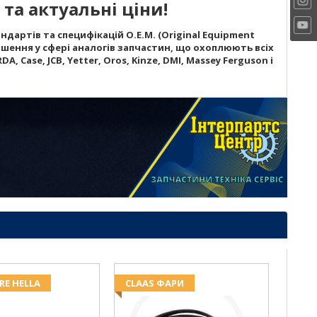
та актуальні ціни!
дартів та специфікацій O.E.M. (Original Equipment
шення у сфері аналогів запчастин, що охоплюють всіх
A, Case, JCB, Yetter, Oros, Kinze, DMI, Massey Ferguson і
RE HELLA
CLAAS ФАРИ