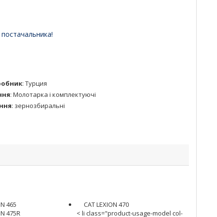
 постачальника!
робник
:
Турция
ння
:
Молотарка і комплектуючі
ння
:
зернозбиральні
ON 465
CAT LEXION 470
ON 475R
< li class="product-usage-model col-