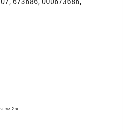
07, 673686, 000673686,
гом 2 хв.