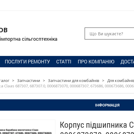
ОВ
 імпортна сільгосптехніка
ПОСЛУГИ РЕМОНТУ
СТАТТІ
ПРО КОМПАНІЮ
ДОСТ
талог
>
Запчастини
>
Запчастини для комбайнів
>
Для комбайнів
 Claas 687307, 687307.0, 0006873070, 000687307, 673686, 000673686, 000
ІНФОРМАЦІЯ
Корпус підшипника Cl