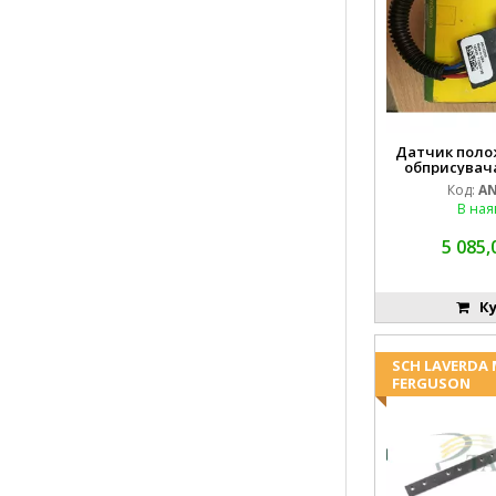
Датчик поло
обприсувача
Код:
AN
В ная
5 085,
Ку
SCH LAVERDA
FERGUSON