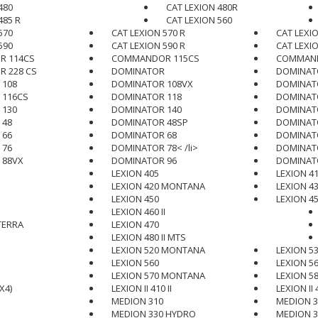
480
CAT LEXION 480R
485 R
CAT LEXION 560
570
CAT LEXION 570 R
CAT LEXI
590
CAT LEXION 590 R
CAT LEXI
 114CS
COMMANDOR 115CS
COMMAND
 228 CS
DOMINATOR
DOMINAT
 108
DOMINATOR 108VX
DOMINAT
 116CS
DOMINATOR 118
DOMINAT
 130
DOMINATOR 140
DOMINAT
 48
DOMINATOR 48SP
DOMINAT
 66
DOMINATOR 68
DOMINAT
 76
DOMINATOR 78< /li>
DOMINAT
 88VX
DOMINATOR 96
DOMINAT
LEXION 405
LEXION 4
LEXION 420 MONTANA
LEXION 4
LEXION 450
LEXION 45
LEXION 460 II
TERRA
LEXION 470
LEXION 480 II MTS
LEXION 520 MONTANA
LEXION 5
LEXION 560
LEXION 5
LEXION 570 MONTANA
LEXION 5
X4)
LEXION II 410 II
LEXION II 4
MEDION 310
MEDION 3
MEDION 330 HYDRO
MEDION 3