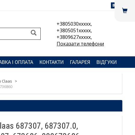
Вхід
+3805030xxxxx,
+3805051xxxxx,
+3809627xxxxx,
Показати телефони
АВКА І ОПЛАТА
КОНТАКТИ
ГАЛАРЕЯ
ВІДГУКИ
 Claas
>
6736860
aas 687307, 687307.0,