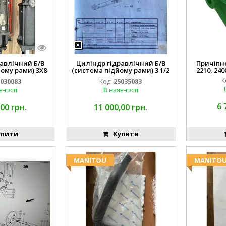
авлічний Б/В
Циліндр гідравлічний Б/В
Причіпне 
ому рами) 3X8
(система підйому рами) 3 1/2
2210, 240
3768
84255910
К
030083
Код:
25035083
вності
В наявності
6 
00 грн.
11 000,00 грн.
пити
Купити
MANITOU
MANITO