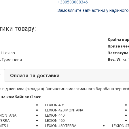
+380503088346
Замовляйте запчастини у надійного
тики товару:
Країна ви
Призначе
і
:
Lexion
Застосува
:
Туреччина
Вес, W, кг
:
у
Оплата та доставка
 підшипника (вкладиш). Запчастина молотильного барабана зернозби
на комбайнах Claas:
LEXION 405
LEXION 420 MONTANA
 MONTANA
LEXION 440
TERRA
LEXION 460
TS II
LEXION 460 TERRA
LEXION 4