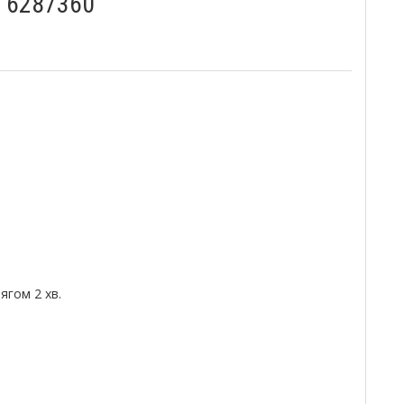
, 6287360
гом 2 хв.