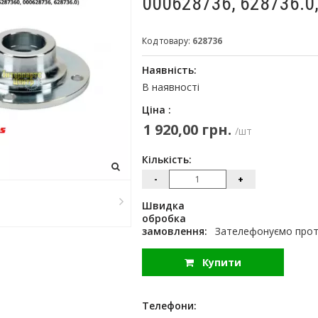
000628736, 628736.0
Код товару:
628736
Наявність:
В наявності
Ціна :
1 920,00 грн.
/шт
Кількість:
-
+
Швидка
обробка
замовлення:
Зателефонуємо протя
Купити
Телефони: