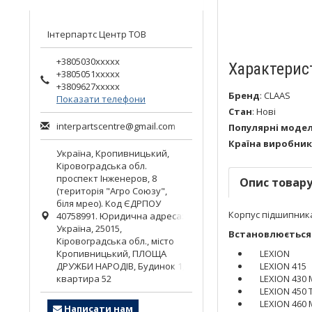
Інтерпартс Центр ТОВ
+3805030xxxxx
Характерис
+3805051xxxxx
+3809627xxxxx
Бренд
:
CLAAS
Показати телефони
Стан
:
Нові
interpartscentre@gmail.com
Популярні модел
Країна виробник
Україна,
Кропивницький
,
Кіровоградська обл.
проспект Інженеров, 8
Опис товар
(територія "Агро Союзу",
біля мрео). Код ЄДРПОУ
Корпус підшипника
40758991. Юридична адреса:
Україна, 25015,
Встановлюється 
Кіровоградська обл., місто
Кропивницький, ПЛОЩА
LEXION
ДРУЖБИ НАРОДІВ, Будинок 1,
LEXION 415
квартира 52
LEXION 430
LEXION 450 
LEXION 460 M
Написати нам