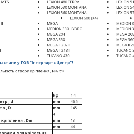
I MTS
LEXION 480 TERRA
LEXION 5
LEXION 530 MONTANA
LEXION 5
LEXION 560 MONTANA
LEXION 5
LEXION 600 (X4)
II
MEGA
MEDION 3
MEDION 330 HYDRO
MEDION 3
MEGA 204
MEGA 20
MEGA 350
MEGA 36
MEGA II 202 II
MEGA II 20
I
MEGA II 218 II
TUCANO 
TUCANO 430
TUCANO 
астини у ТОВ "Інтерпартс Центр"!
ількість отвори кріплення , N</ tr>
kg
1.4
тр , d
mm
46.5
тр , D
mm
145
4
 кріплення , Dm
mm
13
mm
44
ворами для кріплення ,