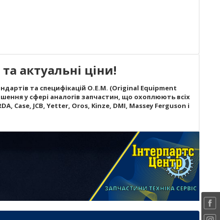
та актуальні ціни!
дартів та специфікацій O.E.M. (Original Equipment
шення у сфері аналогів запчастин, що охоплюють всіх
A, Case, JCB, Yetter, Oros, Kinze, DMI, Massey Ferguson і