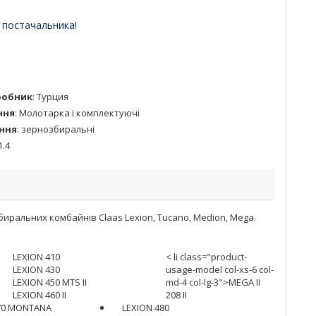
 постачальника!
робник
:
Турция
ння
:
Молотарка і комплектуючі
ння
:
зернозбиральні
1.4
ральних комбайнів Claas Lexion, Tucano, Medion, Mega.
LEXION 410
< li class="product-
LEXION 430
usage-model col-xs-6 col-
LEXION 450 MTS II
md-4 col-lg-3">MEGA II
LEXION 460 II
208 II
70 MONTANA
LEXION 480