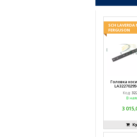
SCH LAVERDA
FERGUSON
Головка коси
LA32270295
EMN
Код:
32
В ная
3 015,
Ку