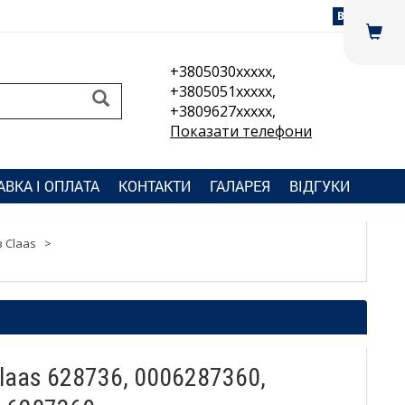
Вхід
+3805030xxxxx,
+3805051xxxxx,
+3809627xxxxx,
Показати телефони
АВКА І ОПЛАТА
КОНТАКТИ
ГАЛАРЕЯ
ВІДГУКИ
 Claas
>
laas 628736, 0006287360,