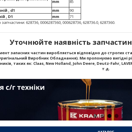
mm
85
ій , d1
mm
90
й , D1
mm
71
апчастини: 628736, 0006287360, 000628736, 628736.0, 6287360.
Уточнюйте наявність запчастин 
ент запасних частин виробляється відповідно до строгих стан
Оригінальний Виробник Обладнання). Ми пропонуємо вигідні рі
ків, таких як: Claas, New Holland, John Deere, Deutz-Fahr, LAVERD
т.д.