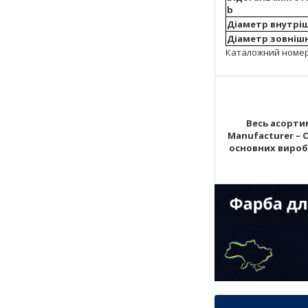
b
Діаметр внутрішн
Діаметр зовнішні
Каталожний номер з
Весь асортим
Manufacturer – 
основних виробни