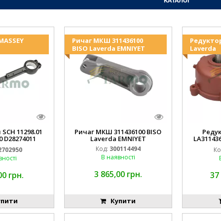
КАТАЛОГ
 MASSEY
Ричаг МКШ 311436100
Редукто
BISO Laverda EMNIYET
Laverda
 SCH 11298.01
Ричаг МКШ 311436100 BISO
Реду
0 D28274011
Laverda EMNIYET
LA31143
IYET
Lav
Код:
300114494
2702950
Ко
В наявності
вності
3 865,00 грн.
00 грн.
37
пити
Купити