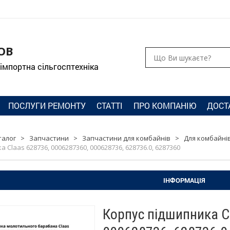
ОВ
 імпортна сільгосптехніка
ПОСЛУГИ РЕМОНТУ
СТАТТІ
ПРО КОМПАНІЮ
ДОСТ
талог
>
Запчастини
>
Запчастини для комбайнів
>
Для комбайнів
 Claas 628736, 0006287360, 000628736, 628736.0, 6287360
ІНФОРМАЦІЯ
Корпус підшипника C