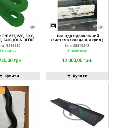
Б/В 637, 680, 2200,
Циліндр гідравлічний
0, 2410. JOHN DEERE
(система складання крил )
од:
N236980
Код:
25340242
В наявності
В наявності
720,00 грн.
12 000,00 грн.
Купити
Купити
U