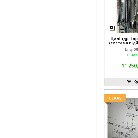
Циліндр гідр
(система підй
8742
Код:
25
В ная
11 250,
Ку
CLAAS