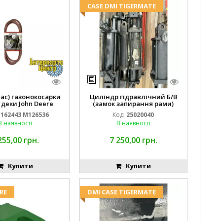
CASE DMI TIGERMATE
пас) газонокосарки
Циліндр гідравлічний Б/В
 деки John Deere
(замок запирання рами)
2443 M126536
2''X4'' 25320040
162443 M126536
Код:
25020040
В наявності
В наявності
255,00 грн.
7 250,00 грн.
Купити
Купити
RE
DMI CASE TIGERMATE