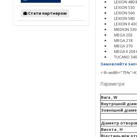
LEXION 480 I
LEXION 530
LEXION 560
Стати партнером
LEXION 580
LEXION II 430 
MEDION 330
MEGA 203
MEGA 218
MEGA 370
MEGA II 204 I
TUCANO 340
Замовляйте запч
< th width="75%">К
Параметри
Вага , W
Внутрішній діаме
Зовнішній діаме
Діаметр отворів
Висота , H
Відстань між от