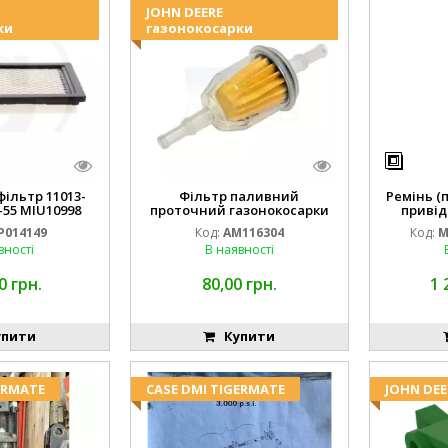
JOHN DEERE
ки
газонокосарки
ільтр 11013-
Фільтр паливний
Ремінь (
-55 MIU10998
проточний газонокосарки
привід
14149
JOHN DEERE AM116304 GY20709
M16
P014149
Код:
AM116304
Код:
M
вності
В наявності
0 грн.
80,00 грн.
1 
пити
Купити
ERMATE
CASE DMI TIGERMATE
JOHN DEE