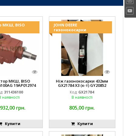
р МКШ, BISO
JOHN DEERE
газонокосарки
ктор МКШ, BISO
Ніж газонокосарки 432мм
6100AG 19AP012974
GX21784 X3 (к-т) GY20852
erda EMNIYET
AM137757 AM141035
д:
311436100
Код:
GX21784
В наявності
В наявності
 932,00 грн.
805,00 грн.
Купити
Купити