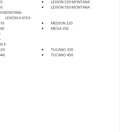
10
LEXION 520 MONTANA
40
LEXION 550 MONTANA
70 MONTANA
LEXION II 410 II
10
MEDION 320
40
MEGA 202
8
0
3 II
320
TUCANO 330
440
TUCANO 450