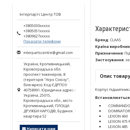
Інтерпартс Центр ТОВ
+3805030xxxxx
Характерис
+3805051xxxxx
+3809627xxxxx
Бренд
:
CLAAS
Показати телефони
Країна виробник
interpartscentre@gmail.com
Призначення
:
Пі
Застосування
:
зе
Україна,
Кропивницький
,
Кіровоградська обл.
проспект Інженеров, 8
Опис товар
(територія "Агро Союзу",
біля мрео). Код ЄДРПОУ
Корпус підшипник
40758991. Юридична адреса:
Україна, 25015,
Встановлюється 
Кіровоградська обл., місто
Кропивницький, ПЛОЩА
COMMANDOR
ДРУЖБИ НАРОДІВ, Будинок 1,
DOMINATOR
квартира 52
LEXION 460
LEXION 475 
LEXION 485
Написати нам