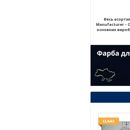
Весь асортим
Manufacturer – 
основних виробни
CLAAS