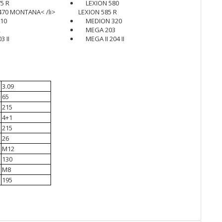
5 R
LEXION 580
 470 MONTANA< /li>
LEXION 585 R
10
MEDION 320
2
MEGA 203
3 II
MEGA II 204 II
3.09
>
65
215
4+1
215
26
M12
130
M8
195