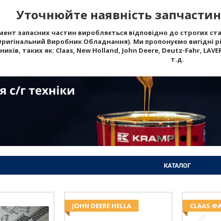
Уточнюйте наявність запчастин 
ент запасних частин виробляється відповідно до строгих стан
Оригінальний Виробник Обладнання). Ми пропонуємо вигідні рі
ків, таких як: Claas, New Holland, John Deere, Deutz-Fahr, LAVERD
т.д.
КАТАЛОГ
JOHN DEERE HELLA
CLAAS Ф