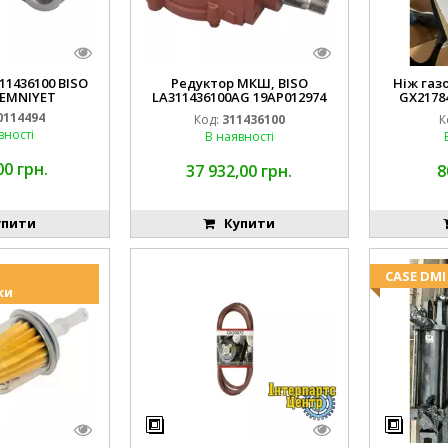
1436100 BISO
Редуктор МКШ, BISO
Ніж газ
 EMNIYET
LA311436100AG 19AP012974
GX21784
Laverda EMNIYET
AM13
0114494
Код:
311436100
К
вності
В наявності
00 грн.
37 932,00 грн.
8
пити
Купити
CASE DMI
ки