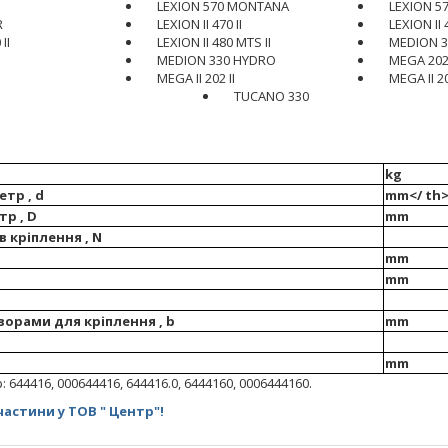
LEXION 570 MONTANA
LEXION 57
R
LEXION II 470 II
LEXION II
II
LEXION II 480 MTS II
MEDION 3
MEDION 330 HYDRO
MEGA 20
MEGA II 202 II
MEGA II 20
TUCANO 330
kg
тр , d
mm</ th
тр , D
mm
в кріплення , N
mm
mm
ворами для кріплення , b
mm
mm
644416, 000644416, 644416.0, 6444160, 0006444160.
астини у ТОВ " Центр"!