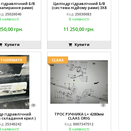
 гідравлічний Б/В
Циліндр гідравлічний Б/В
 запирання рами)
(система підйому рами) 3X8
'X4'' 25320040
87423768
од:
25020040
Код:
25030083
В наявності
В наявності
250,00 грн.
11 250,00 грн.
Купити
Купити
 TIGERMATE
CLAAS
др гідравлічний
ТРОС РУЧНИКА L= 4280мм
 складання крил )
CLAAS ORIG
од:
25340242
Код:
0007347512
В наявності
В наявності