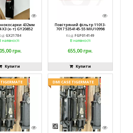
онокосарки 432мм
Повітряний фільтр 11013-
 X3 (к-т) GY20852
7017 5354145-55 MIU10998
7757 AM141035
FGP014149
од:
GX21784
Код:
FGP014149
В наявності
В наявності
05,00 грн.
655,00 грн.
Купити
Купити
 TIGERMATE
DMI CASE TIGERMATE