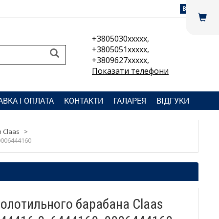
Вхід
+3805030xxxxx,
+3805051xxxxx,
+3809627xxxxx,
Показати телефони
АВКА І ОПЛАТА
КОНТАКТИ
ГАЛАРЕЯ
ВІДГУКИ
 Claas
>
0006444160
олотильного барабана Claas