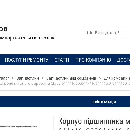
ОВ
 імпортна сільгосптехніка
ПОСЛУГИ РЕМОНТУ
СТАТТІ
ПРО КОМПАНІЮ
ДОСТ
талог
>
Запчастини
>
Запчастини для комбайнів
>
Для комбайнів
 молотильного барабана Claas 644416, 000644416, 644416.0, 6444160, 
ІНФОРМАЦІЯ
Корпус підшипника м