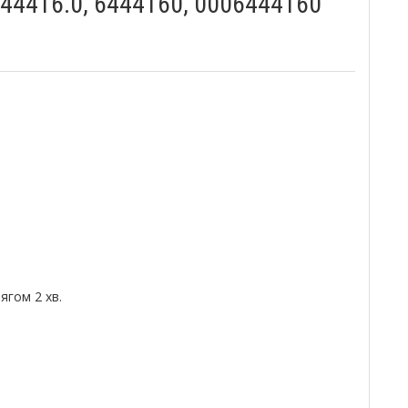
644416.0, 6444160, 0006444160
гом 2 хв.