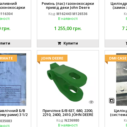
паливний
Ремінь (пас) газонокосарки
Циліндр
азонокосарки
привід деки John Deere
(замок
116304 GY20709
M162443 M126536
2'
116304
Код:
M162443 M126536
К
вності
В наявності
 грн.
1 255,00 грн.
7 
пити
Купити
ERMATE
JOHN DEERE
DMI CASE
авлічний Б/В
Причіпне Б/В 637, 680, 2200,
Цилін
му рами) 3 1/2
2210, 2400, 2410. JOHN DEERE
(система
5910
Код:
N236980
К
035083
В наявності
вності