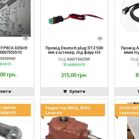
ТРЯСА D35H9
Провід Deutsch plug DT2 500
Провід A
0007555510
мм з штекер, під фару H3
ммм пі
(JOHN DEERE AL116438
0
5558960
Код:
KADT062SW
Код:
994.184.00) ) Kramp Hella
вності
В наявності
00 грн.
215,00 грн.
8
пити
Купити
1436100
Редуктор МКШ, BISO
JOHN DEE
 EMNIYET
Laverda
газонок