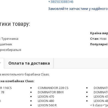
+380503088346
Замовляйте запчастини у надійного
тики товару:
Країна ви
:
Туреччина
Стан
:
Нові
дшипник
Популярні
рнозбиральні
у
Оплата та доставка
а молотильного барабана Claas.
на комбайнах Claas:
 116CS
COMMANDOR 228 CS
DOMINAT
 78
DOMINATOR 88VX
DOMINAT
LEXION 470
LEXION 47
R
LEXION 480
LEXION 48
LEXION 560 R
< li class="