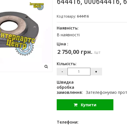
644416, 000644416, 
Код товару:
644416
Наявність:
В наявності
Ціна :
2 750,00 грн.
/шт
Кількість:
-
+
Швидка
обробка
замовлення:
Зателефонуємо протя
Купити
Телефони: