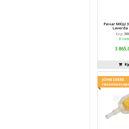
Ричаг МКШ 31
Laverda
Код:
30
В ная
3 865,
Ку
JOHN DEERE
газонокосар