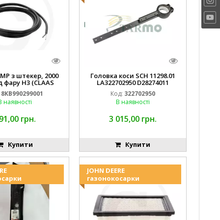
MP з штекер, 2000
Головка коси SCH 11298.01
д фару H3 (CLAAS
LA322702950 D28274011
13733) Hella
EMNIYET
8KB990299001
Код:
322702950
В наявності
В наявності
91,00 грн.
3 015,00 грн.
Купити
Купити
RE
JOHN DEERE
осарки
газонокосарки