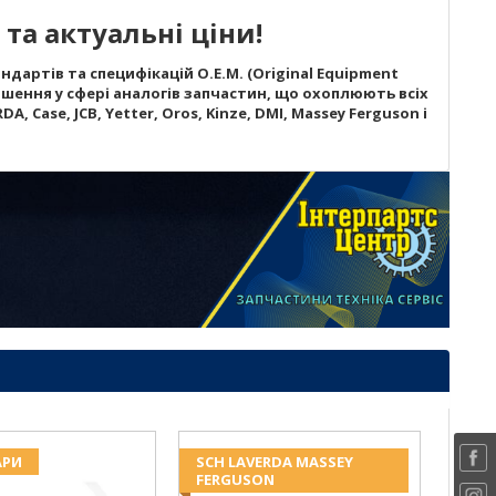
та актуальні ціни!
дартів та специфікацій O.E.M. (Original Equipment
шення у сфері аналогів запчастин, що охоплюють всіх
A, Case, JCB, Yetter, Oros, Kinze, DMI, Massey Ferguson і
АРИ
SCH LAVERDA MASSEY
FERGUSON