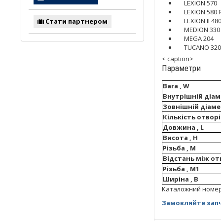
LEXION 570
LEXION 580 
LEXION II 480 
Стати партнером
MEDION 330
MEGA 204
TUCANO 320
< caption>
Параметри
Вага , W
Внутрішній діаме
Зовнішній діаме
Кількість отворі
Довжина , L
Висота , H
Різьба , M
Відстань між от
Різьба , M1
Ширіна , B
Каталожний номер: 
Замовляйте запч