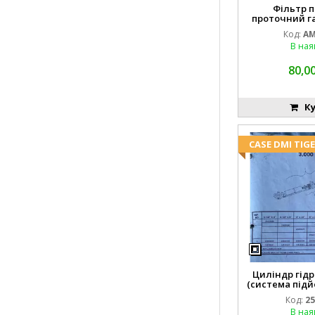
Фільтр 
проточний г
JOHN DEERE AM
Код:
AM
В ная
80,00
Ку
CASE DMI TIG
Циліндр гідр
(система підйо
8425
Код:
25
В ная