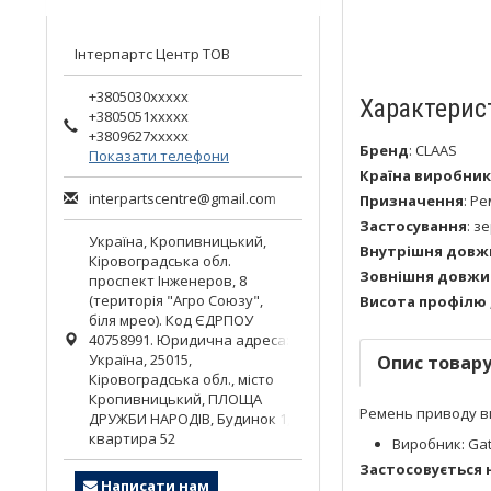
Інтерпартс Центр ТОВ
+3805030xxxxx
Характерис
+3805051xxxxx
+3809627xxxxx
Бренд
:
CLAAS
Показати телефони
Країна виробник
interpartscentre@gmail.com
Призначення
:
Ре
Застосування
:
зе
Україна,
Кропивницький
,
Внутрішня довжи
Кіровоградська обл.
Зовнішня довжин
проспект Інженеров, 8
(територія "Агро Союзу",
Висота профілю 
біля мрео). Код ЄДРПОУ
40758991. Юридична адреса:
Україна, 25015,
Опис товар
Кіровоградська обл., місто
Кропивницький, ПЛОЩА
Ремень приводу в
ДРУЖБИ НАРОДІВ, Будинок 1,
квартира 52
Виробник: Gat
Застосовується 
Написати нам