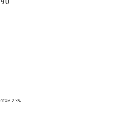
990
гом 2 хв.