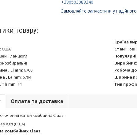
+380503088346
Замовляйте запчастини у надійного
тики товару:
Країна ви
:
США
Стан
:
Нові
мені і ланцюги
Популярні
рнозбиральні
Виробник
на , Li mm
:
6706
Робоча до
а , La mm
:
6794
Ширина пр
, Th mm
:
14
Тип профі
у
Оплата та доставка
ключення жатки комбайна Claas.
es Agri (США).
на комбайнах Claas: