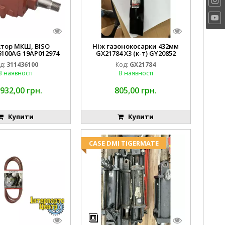
ктор МКШ, BISO
Ніж газонокосарки 432мм
6100AG 19AP012974
GX21784 X3 (к-т) GY20852
erda EMNIYET
AM137757 AM141035
д:
311436100
Код:
GX21784
В наявності
В наявності
 932,00 грн.
805,00 грн.
Купити
Купити
CASE DMI TIGERMATE