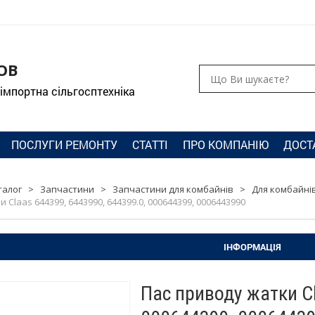
ОВ
 імпортна сільгосптехніка
ПОСЛУГИ РЕМОНТУ
СТАТТІ
ПРО КОМПАНІЮ
ДОСТ
талог
>
Запчастини
>
Запчастини для комбайнів
>
Для комбайнів
 Claas 644399, 6443990, 644399.0, 000644399, 0006443990
ІНФОРМАЦІЯ
Пас приводу жатки Cl