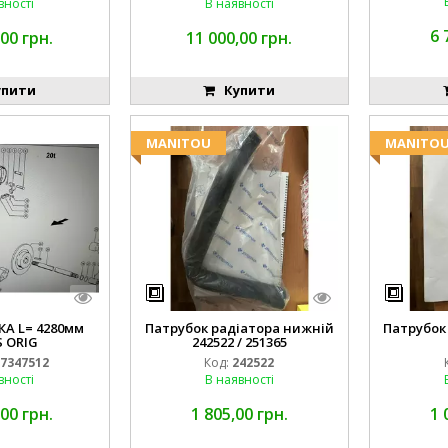
вності
В наявності
6 
00 грн.
11 000,00 грн.
пити
Купити
MANITOU
MANITO
А L= 4280мм
Патрубок радіатора нижній
Патрубок
 ORIG
242522 / 251365
7347512
Код:
242522
вності
В наявності
00 грн.
1 805,00 грн.
1 