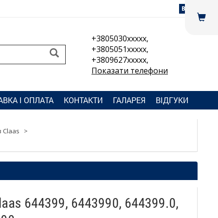
Вхід
+3805030xxxxx,
+3805051xxxxx,
+3809627xxxxx,
Показати телефони
АВКА І ОПЛАТА
КОНТАКТИ
ГАЛАРЕЯ
ВІДГУКИ
 Claas
>
aas 644399, 6443990, 644399.0,