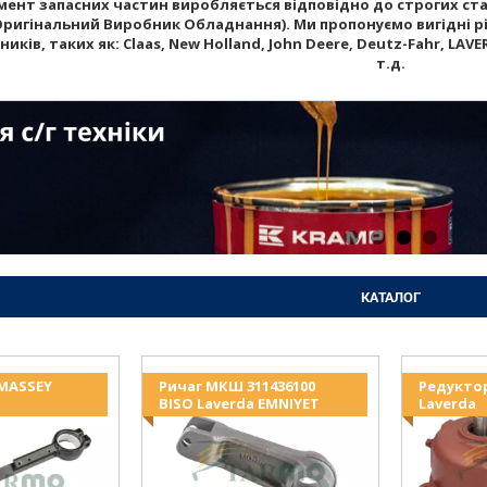
ент запасних частин виробляється відповідно до строгих стан
Оригінальний Виробник Обладнання). Ми пропонуємо вигідні рі
ків, таких як: Claas, New Holland, John Deere, Deutz-Fahr, LAVERD
т.д.
КАТАЛОГ
 MASSEY
Ричаг МКШ 311436100
Редукто
BISO Laverda EMNIYET
Laverda