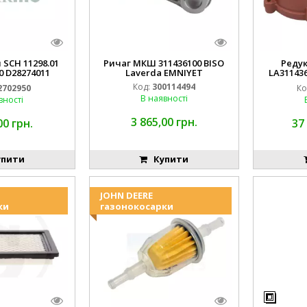
 SCH 11298.01
Ричаг МКШ 311436100 BISO
Реду
0 D28274011
Laverda EMNIYET
LA31143
IYET
Lav
Код:
300114494
2702950
Ко
В наявності
вності
3 865,00 грн.
00 грн.
37
пити
Купити
JOHN DEERE
ки
газонокосарки