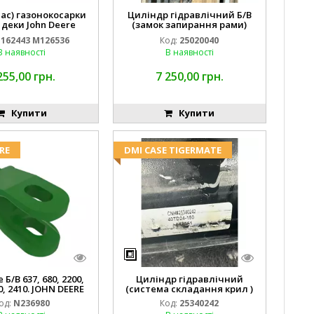
пас) газонокосарки
Циліндр гідравлічний Б/В
 деки John Deere
(замок запирання рами)
2443 M126536
2''X4'' 25320040
162443 M126536
Код:
25020040
В наявності
В наявності
255,00 грн.
7 250,00 грн.
Купити
Купити
RE
DMI CASE TIGERMATE
Б/В 637, 680, 2200,
Циліндр гідравлічний
0, 2410. JOHN DEERE
(система складання крил )
од:
N236980
Код:
25340242