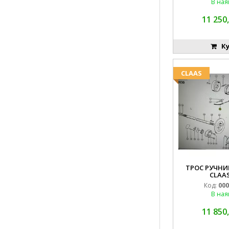
В ная
11 250,
Ку
CLAAS
ТРОС РУЧНИК
CLAAS
Код:
000
В ная
11 850,