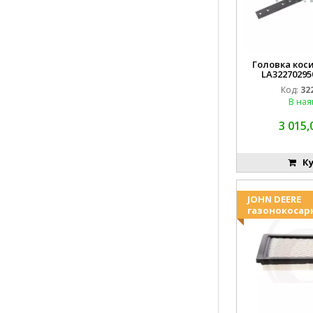
Головка коси
LA32270295
EMN
Код:
32
В ная
3 015,
Ку
JOHN DEERE
газонокосар