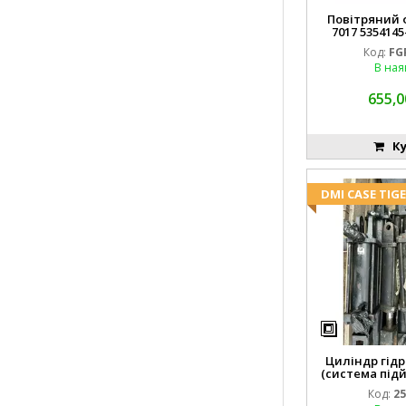
Повітряний ф
7017 5354145
FGP0
Код:
FG
В ная
655,0
Ку
DMI CASE TIG
Циліндр гідр
(система підй
8742
Код:
25