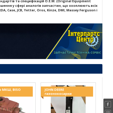
дартів та специфікацій O.E.M. (Original Equipment
шення у сфері аналогів запчастин, що охоплюють всіх
A, Case, JCB, Yetter, Oros, Kinze, DMI, Massey Ferguson і
р МКШ, BISO
JOHN DEERE
газонокосарки