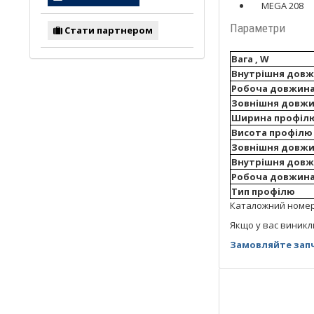
MEGA 208
Параметри
Стати партнером
Вага , W
Внутрішня довжи
Робоча довжина 
Зовнішня довжин
Ширина профілю
Висота профілю 
Зовнішня довжин
Внутрішня довжи
Робоча довжина 
Тип профілю
Каталожний номер: 
Якщо у вас виникл
Замовляйте запч