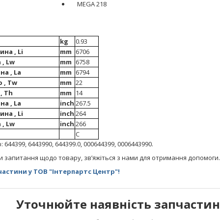
MEGA 218
kg
0.93
на , Li
mm
6706
, Lw
mm
6758
а , La
mm
6794
 , Tw
mm
22
, Th
mm
14
а , La
inch
267.5
на , Li
inch
264
, Lw
inch
266
C
644399, 6443990, 644399.0, 000644399, 0006443990.
и запитання щодо товару, зв’яжіться з нами для отримання допомоги.
астини у ТОВ "Інтерпартс Центр"!
Уточнюйте наявність запчастин 