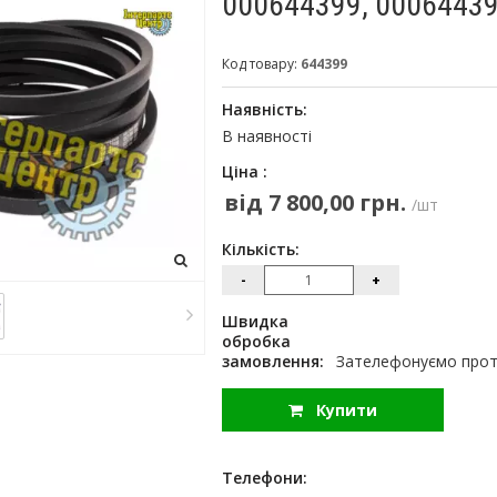
000644399, 0006443
Код товару:
644399
Наявність:
В наявності
Ціна :
від 7 800,00 грн.
/шт
Кількість:
-
+
Швидка
обробка
замовлення:
Зателефонуємо протя
Купити
Телефони: