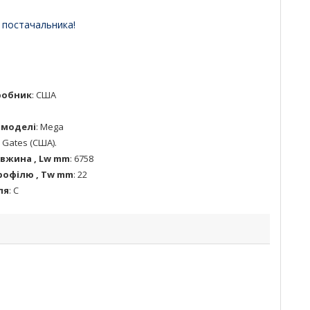
 постачальника!
робник
:
США
 моделі
:
Mega
:
Gates (США).
вжина , Lw mm
:
6758
офілю , Tw mm
:
22
ля
:
C