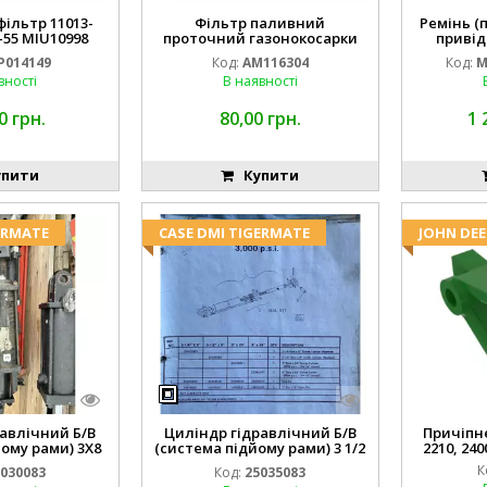
ільтр 11013-
Фільтр паливний
Ремінь (
-55 MIU10998
проточний газонокосарки
привід
14149
JOHN DEERE AM116304 GY20709
M16
P014149
Код:
AM116304
Код:
M
вності
В наявності
0 грн.
80,00 грн.
1 
пити
Купити
ERMATE
CASE DMI TIGERMATE
JOHN DEE
авлічний Б/В
Циліндр гідравлічний Б/В
Причіпне 
ому рами) 3X8
(система підйому рами) 3 1/2
2210, 240
3768
84255910
К
030083
Код:
25035083