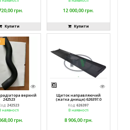
В наявності
В наявності
720,00 грн.
12 000,00 грн.
Купити
Купити
U
 радіатора верхній
Щиток направляючий
242523
(жатка днище) 626397.0
Код:
242523
Код:
626397
В наявності
В наявності
068,00 грн.
8 906,00 грн.