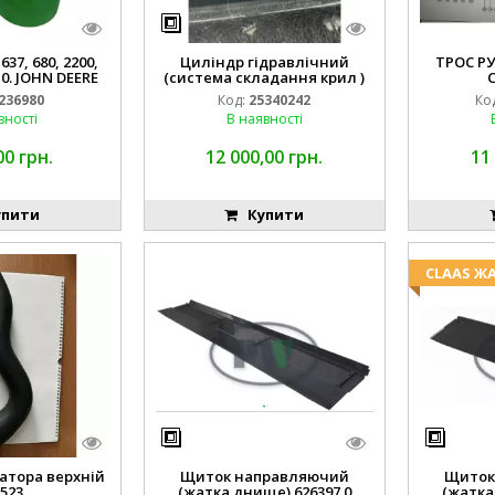
37, 680, 2200,
Циліндр гідравлічний
ТРОС Р
10. JOHN DEERE
(система складання крил )
236980
Код:
25340242
Ко
вності
В наявності
00 грн.
12 000,00 грн.
11
пити
Купити
CLAAS Ж
атора верхній
Щиток направляючий
Щиток
523
(жатка днище) 626397.0
(жатка