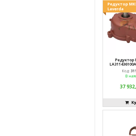
Редуктор МК
Laverda
Редуктор 
LA311436100A
Laverda
Код:
31
В ная
37 932,
Ку