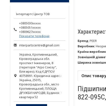
Інтерпартс Центр ТОВ
+3805030xxxxx
+3805051xxxxx
Характерис
+3809627xxxxx
Показати телефони
Бренд
:
PEER
interpartscentre@gmail.com
Виробник
:
Неори
Країна виробник
Україна,
Кропивницький
,
Зовнішній діаме
Кіровоградська обл.
Ширина зовнішнь
проспект Інженеров, 8
(територія "Агро Союзу",
біля мрео). Код ЄДРПОУ
Опис товар
40758991. Юридична адреса:
Україна, 25015,
Кіровоградська обл., місто
Підшипни
Кропивницький, ПЛОЩА
ДРУЖБИ НАРОДІВ, Будинок 1,
822-095C,
квартира 52