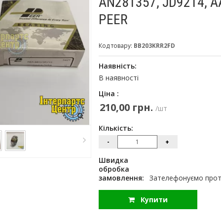
AN281357, JD9214, A
PEER
Код товару:
BB203KRR2FD
Наявність:
В наявності
Ціна :
210,00 грн.
/шт
Кількість:
-
+
Швидка
обробка
замовлення:
Зателефонуємо протя
Купити