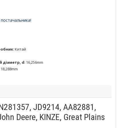
 постачальника!
робник
:
Китай
й діаметр, d
:
16,256mm
:
18,288mm
N281357, JD9214, AA82881,
hn Deere, KINZE, Great Plains