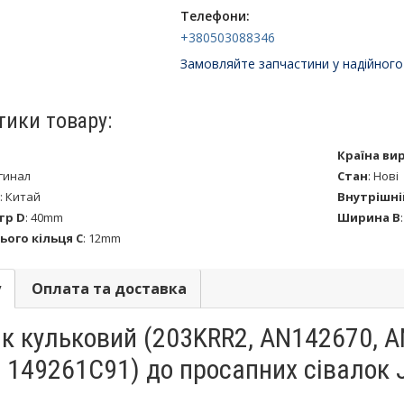
Телефони:
+380503088346
Замовляйте запчастини у надійного
тики товару:
Країна ви
гинал
Стан
:
Нові
:
Китай
Внутрішні
тр D
:
40mm
Ширинa B
ого кільця C
:
12mm
у
Оплата та доставка
к кульковий (203KRR2, AN142670, A
 149261C91) до просапних сівалок Jo