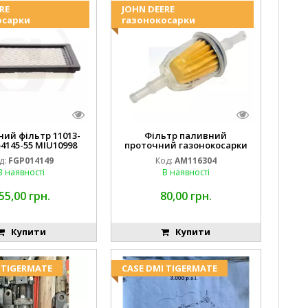
RE
JOHN DEERE
осарки
газонокосарки
ний фільтр 11013-
Фільтр паливний
54145-55 MIU10998
проточний газонокосарки
FGP014149
JOHN DEERE AM116304 GY20709
д:
FGP014149
Код:
AM116304
В наявності
В наявності
55,00 грн.
80,00 грн.
Купити
Купити
 TIGERMATE
CASE DMI TIGERMATE