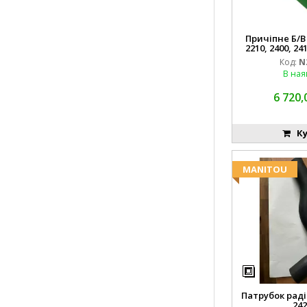
Причіпне Б/В 6
2210, 2400, 24
Код:
N
В ная
6 720,
Ку
MANITOU
Патрубок раді
242