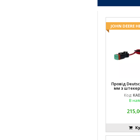
JOHN DEERE H
Провід Deutsc
мм з штекер,
(JOHN DEER
Код:
KA
994.184.00) 
В ная
215,0
Ку