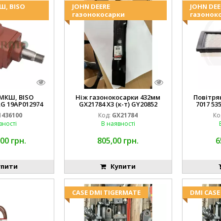
Ш, BISO
JOHN DEERE
JOHN DEE
газонокосарки
газонок
МКШ, BISO
Ніж газонокосарки 432мм
Повітря
G 19AP012974
GX21784 X3 (к-т) GY20852
7017 53
 EMNIYET
AM137757 AM141035
1436100
Код:
GX21784
Ко
вності
В наявності
00 грн.
805,00 грн.
6
пити
Купити
CASE DMI TIGERMATE
DMI CASE