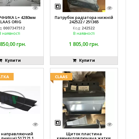
УЧНИКА L= 4280мм
Патрубок радіатора нижній
CLAAS ORIG
242522 / 251365
д:
0007347512
Код:
242522
В наявності
В наявності
 850,00 грн.
1 805,00 грн.
Купити
Купити
АТКА
CLAAS
 направляючий
Щиток пластина
 днище) 517121.1
камнеуловлючача жатки