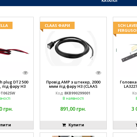
КАТАЛОГ
ELLA
CLAAS ФАРИ
SCH LAV
FERGUSO
h plug DT2 500
Провід AMP з штекер, 2000
Головка 
 під фару H3
ммм під фару H3 (CLAAS
LA3227
E AL116438
013733) Hella
DT062SW
Код:
8KB990299001
Ко
) Kramp Hella
вності
В наявності
0 грн.
891,00 грн.
3 
пити
Купити