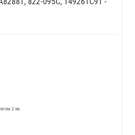
A82881, 822-095C, 149261C91 -
гом 2 хв.