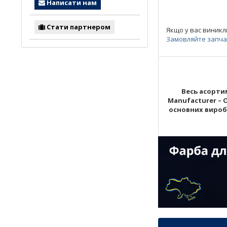
Написати нам
Стати партнером
Якщо у вас виникл
Замовляйте запчас
Весь асортим
Manufacturer – 
основних виробни