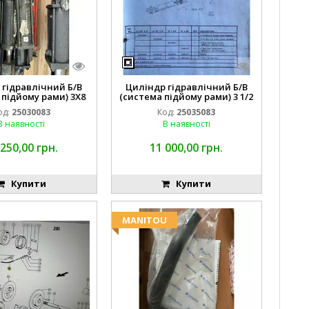
 гідравлічний Б/В
Циліндр гідравлічний Б/В
 підйому рами) 3X8
(система підйому рами) 3 1/2
87423768
84255910
од:
25030083
Код:
25035083
В наявності
В наявності
 250,00 грн.
11 000,00 грн.
Купити
Купити
MANITOU