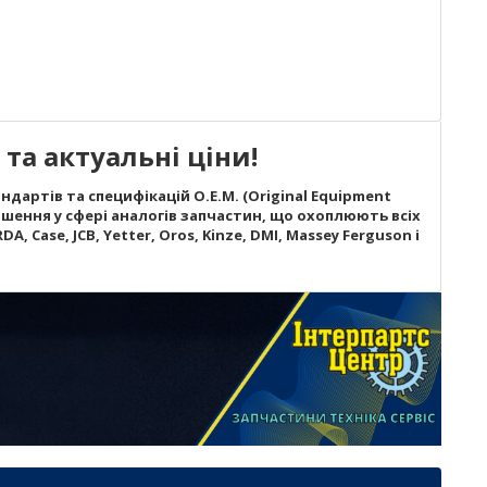
та актуальні ціни!
дартів та специфікацій O.E.M. (Original Equipment
шення у сфері аналогів запчастин, що охоплюють всіх
A, Case, JCB, Yetter, Oros, Kinze, DMI, Massey Ferguson і