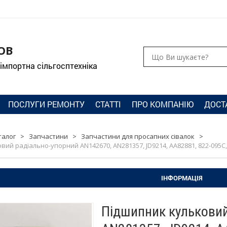
ОВ
 імпортна сільгосптехніка
ПОСЛУГИ РЕМОНТУ
СТАТТІ
ПРО КОМПАНІЮ
ДОСТ
талог
>
Запчастини
>
Запчастини для просапних сівалок
>
ий радіально-упорний AN142670, AN281357, JD9214, AA82881, 822-095C,
ІНФОРМАЦІЯ
Підшипник кульковий