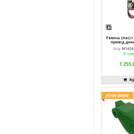
Ремінь (пас) 
привід деки
M162443
Код:
M1624
В ная
1 255,
Ку
JOHN DEERE