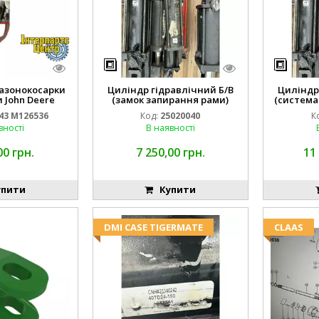
газонокосарки
Циліндр гідравлічний Б/В
Циліндр
 John Deere
(замок запирання рами)
(система
 M126536
2''X4'' 25320040
43 M126536
Код:
25020040
К
вності
В наявності
00 грн.
7 250,00 грн.
11
пити
Купити
DMI CASE TIGERMATE
CLAAS