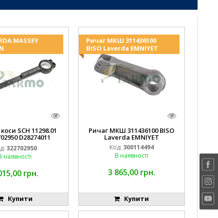
ERDA MASSEY
Ричаг МКШ 311436100
N
BISO Laverda EMNIYET
коси SCH 11298.01
Ричаг МКШ 311436100 BISO
02950 D28274011
Laverda EMNIYET
EMNIYET
Код:
300114494
д:
322702950
В наявності
В наявності
3 865,00 грн.
015,00 грн.
Купити
Купити