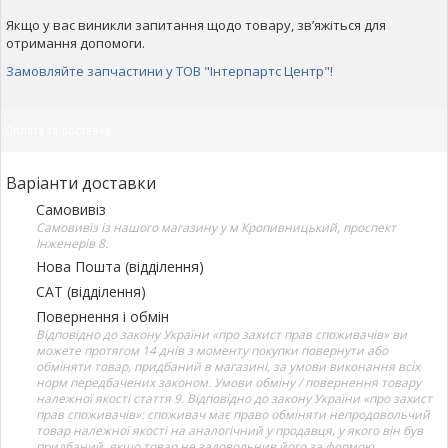
Якщо у вас виникли запитання щодо товару, зв’яжіться для
отримання допомоги.
Замовляйте запчастини у ТОВ "Інтерпартс Центр"!
Оплата та доставка
Варіанти доставки
Самовивіз
Самовивіз із нашого магазину у м Кропивницький, проспект
Інженерів 8.
Нова Пошта (відділення)
САТ (відділення)
Повернення і обмін
Відповідно до закону України «про захист прав споживачів» ви
можете протягом 14 днів з моменту покупки повернути або
обміняти товар, придбаний в магазині, за умови виконання всіх
норм передбачених законом. Умови обміну / повернення товару
належної якості стаття 9. Відповідно до закону України «про захист
прав споживачів»: споживач має право обміняти непродовольчий
товар належної якості на аналогічний у продавця, у якого він був
придбаний, якщо товар не задовольнив його за формою,