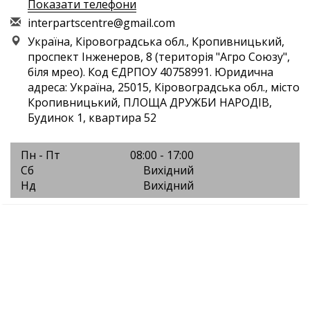
Показати телефони
i
nte
rpa
rts
cen
tre
@gm
ail
.co
m
Україна, Кіровоградська обл., Кропивницький,
проспект Інженеров, 8 (територія "Агро Союзу",
біля мрео). Код ЄДРПОУ 40758991. Юридична
адреса: Україна, 25015, Кіровоградська обл., місто
Кропивницький, ПЛОЩА ДРУЖБИ НАРОДІВ,
Будинок 1, квартира 52
Пн - Пт
08:00 - 17:00
Сб
Вихідний
Нд
Вихідний