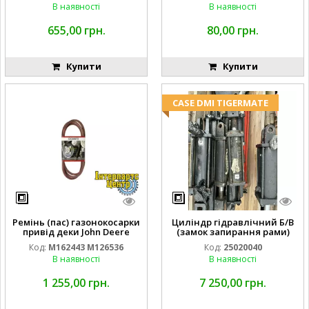
В наявності
В наявності
655,00 грн.
80,00 грн.
Купити
Купити
CASE DMI TIGERMATE
Ремінь (пас) газонокосарки
Циліндр гідравлічний Б/В
привід деки John Deere
(замок запирання рами)
M162443 M126536
2''X4'' 25320040
Код:
M162443 M126536
Код:
25020040
В наявності
В наявності
1 255,00 грн.
7 250,00 грн.