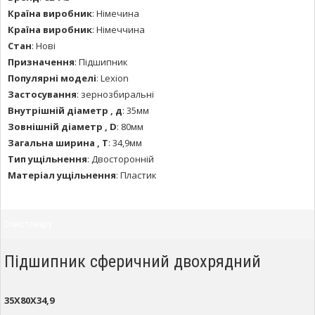
Країна виробник
:
Німечина
Країна виробник
:
Німеччина
Стан
:
Нові
Призначення
:
Підшипник
Популярні моделі
:
Lexion
Застосування
:
зернозбиральні
Внутрішній діаметр , д
:
35мм
Зовнішній діаметр , D
:
80мм
Загальна ширина , Т
:
34,9мм
Тип ущільнення
:
Двосторонній
Матеріал ущільнення
:
Пластик
Опис товару
Підшипник сферичний двохрядний
35X80X34,9