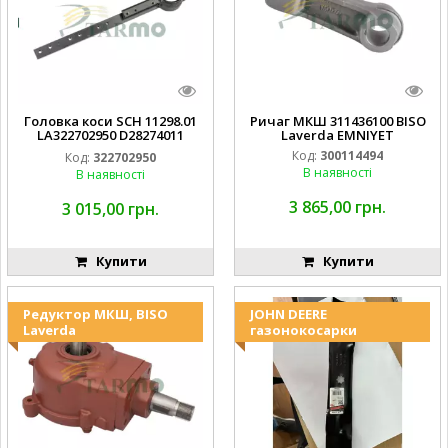
Головка коси SCH 11298.01
Ричаг МКШ 311436100 BISO
LA322702950 D28274011
Laverda EMNIYET
EMNIYET
Код:
300114494
Код:
322702950
В наявності
В наявності
3 865,00 грн.
3 015,00 грн.
Купити
Купити
Редуктор МКШ, BISO
JOHN DEERE
Laverda
газонокосарки