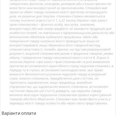
габаритами, фасоном, кольором, розміром або з інших причин не
може бути ним використаний за призначенням. Споживач має
право на обмін товару належної якості протягом чотирнадцяти
днів, не рахуючи дня покупки. споживач (термін вживається в
такому значенні згідно статті 1. п.22 закону України «про захист
прав споживачів») – фізична особа, яка купує, замовляє,
використовує або має намір придбати чи замовити продукцію для
особистих потреб, не пов’язаних з підприємницькою діяльністю або
виконанням обов’язків найманого працівника. обмін або
повернення товару належної якості провадиться: якщо не
використовувався; якщо збережено його товарний вигляд,
споживчі властивості, пломби, ярлики; на підставі розрахунковий
документ, виданий споживачеві разом з проданим товаром. умови
обміну / повернення товару неналежної якості стаття 8. Згідно із
законом України «про захист прав споживачів»: в разі виявлення
протягом встановленого гарантійного строку недоліків споживач, в
порядку та в строки, встановлені законодавством, має право
вимагати безоплатного усунення недоліків товару в розумний
строк. вимоги споживача, передбачених цією статтею, не
підлягають задоволенню, якщо продавець, виробник
(підприємство, що задовольняє вимоги споживача, встановлені
частиною першою цієї статті) доведуть, що недоліки товару
виникли внаслідок порушення споживачем правил користування
товаром або його зберігання. Споживач має право брати участь у
перевірці якості товару особисто або через свого представника.
Варіанти оплати