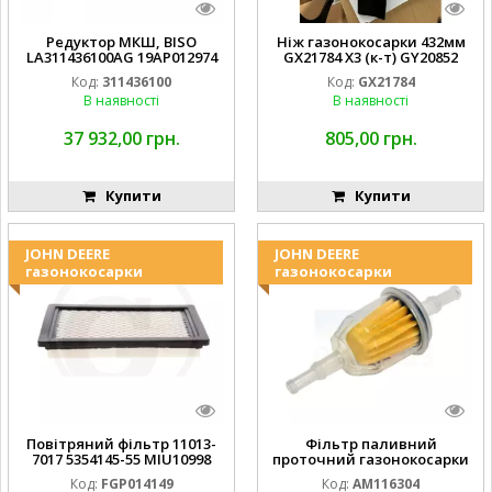
Редуктор МКШ, BISO
Ніж газонокосарки 432мм
LA311436100AG 19AP012974
GX21784 X3 (к-т) GY20852
Laverda EMNIYET
AM137757 AM141035
Код:
311436100
Код:
GX21784
В наявності
В наявності
37 932,00 грн.
805,00 грн.
Купити
Купити
JOHN DEERE
JOHN DEERE
газонокосарки
газонокосарки
Повітряний фільтр 11013-
Фільтр паливний
7017 5354145-55 MIU10998
проточний газонокосарки
FGP014149
JOHN DEERE AM116304
Код:
FGP014149
Код:
AM116304
GY20709