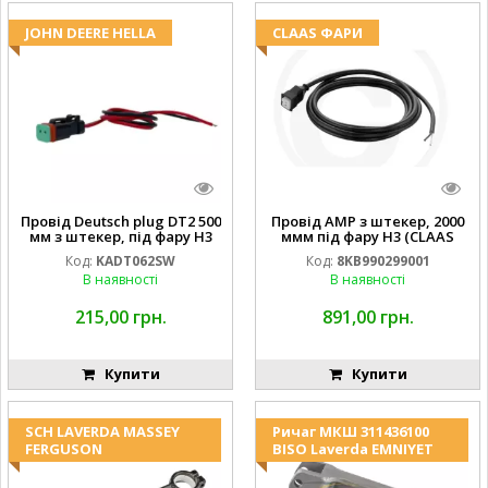
JOHN DEERE HELLA
CLAAS ФАРИ
Провід Deutsch plug DT2 500
Провід AMP з штекер, 2000
мм з штекер, під фару H3
ммм під фару H3 (CLAAS
(JOHN DEERE AL116438
013733) Hella
Код:
KADT062SW
Код:
8KB990299001
994.184.00) ) Kramp Hella
В наявності
В наявності
215,00 грн.
891,00 грн.
Купити
Купити
SCH LAVERDA MASSEY
Ричаг МКШ 311436100
FERGUSON
BISO Laverda EMNIYET