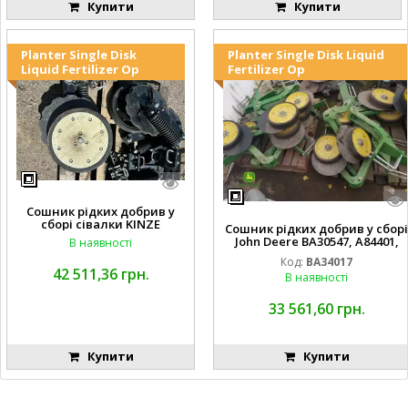
Купити
Купити
Planter Single Disk
Planter Single Disk Liquid
Liquid Fertilizer Op
Fertilizer Op
Сошник рідких добрив у
сборі сівалки KINZE
Сошник рідких добрив у сборі
John Deere BA30547, A84401,
В наявності
AA65563, AA65562, A82739,
Код:
BA34017
A82743, AA56092, A72503,
42 511,36 грн.
В наявності
A72504,
AA35154, AA26234, A72398, A827
68, H137235, A72358, AA65564, A
33 561,60 грн.
A65566, A49917, A49918,
Купити
Купити