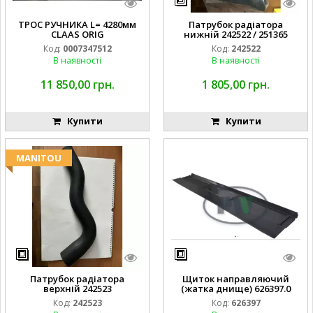
ТРОС РУЧНИКА L= 4280мм
Патрубок радіатора
CLAAS ORIG
нижній 242522 / 251365
Код:
0007347512
Код:
242522
В наявності
В наявності
11 850,00 грн.
1 805,00 грн.
Купити
Купити
MANITOU
Патрубок радіатора
Щиток направляючий
верхній 242523
(жатка днище) 626397.0
Код:
242523
Код:
626397