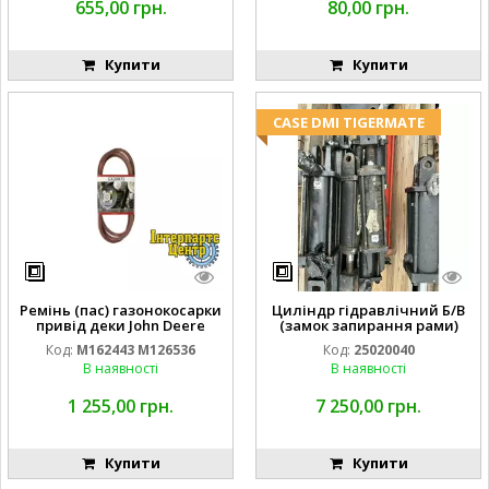
655,00 грн.
80,00 грн.
Купити
Купити
CASE DMI TIGERMATE
Ремінь (пас) газонокосарки
Циліндр гідравлічний Б/В
привід деки John Deere
(замок запирання рами)
M162443 M126536
2''X4'' 25320040
Код:
M162443 M126536
Код:
25020040
В наявності
В наявності
1 255,00 грн.
7 250,00 грн.
Купити
Купити