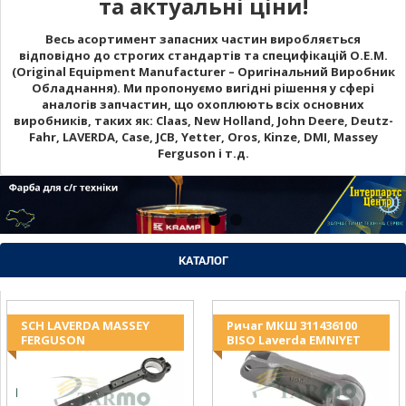
та актуальні ціни!
Весь асортимент запасних частин виробляється
відповідно до строгих стандартів та специфікацій O.E.M.
(Original Equipment Manufacturer – Оригінальний Виробник
Обладнання). Ми пропонуємо вигідні рішення у сфері
аналогів запчастин, що охоплюють всіх основних
виробників, таких як: Claas, New Holland, John Deere, Deutz-
Fahr, LAVERDA, Case, JCB, Yetter, Oros, Kinze, DMI, Massey
Ferguson і т.д.
КАТАЛОГ
SCH LAVERDA MASSEY
Ричаг МКШ 311436100
FERGUSON
BISO Laverda EMNIYET