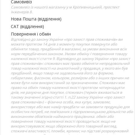
Самовивіз
Самовивіз із нашого магазину у м Кропивницький, проспект
Інженерів 8.
Нова Пошта (відділення)
САТ (відділення)
Повернення і обмін
Відповідно до закону України «про захист прав споживачів» ви
можете протягом 14 днів з моменту покупки повернути або
обміняти товар, придбаний в магазині, за умови виконання всіх
норм передбачених законом. Умови обміну / повернення товару
належної якості стаття 9. Відповідно до закону України «про захист
прав споживачів»: споживач має право обміняти непродовольчий
товар належної якості на аналогічний у продавця, у якого він був
придбаний, якщо товар не задовольнив його за формою,
габаритами, фасоном, кольором, розміром або з інших причин не
може бути ним використаний за призначенням. Споживач має
право на обмін товару належної якості протягом чотирнадцяти
днів, не рахуючи дня покупки. споживач (термін вживається в
такому значенні згідно статті 1. п.22 закону України «про захист
прав споживачів») – фізична особа, яка купує, замовляє,
використовує або має намір придбати чи замовити продукцію для
особистих потреб, не пов’язаних з підприємницькою діяльністю або
виконанням обов’язків найманого працівника. обмін або
повернення товару належної якості провадиться: якщо не
використовувався; якщо збережено його товарний вигляд,
споживчі властивості, пломби, ярлики; на підставі розрахунковий