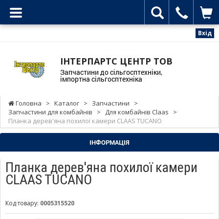
Вхід
ІНТЕРПАРТС ЦЕНТР ТОВ
Запчастини до сільгосптехніки,
імпортна сільгосптехніка
Головна
>
Каталог
>
Запчастини
>
Запчастини для комбайнів
>
Для комбайнів Claas
>
Планка дерев'яна похилої камери CLAAS TUCANO
ІНФОРМАЦІЯ
Планка дерев'яна похилої камери
CLAAS TUCANO
Код товару:
0005315520