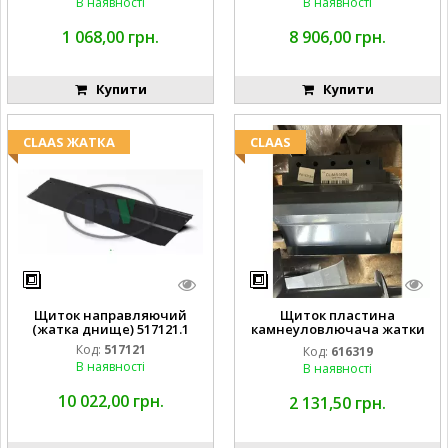
В наявності
В наявності
1 068,00 грн.
8 906,00 грн.
Купити
Купити
CLAAS ЖАТКА
CLAAS
Щиток направляючий
Щиток пластина
(жатка днище) 517121.1
камнеуловлючача жатки
FLEX CAT CLAAS
Код:
517121
Код:
616319
В наявності
В наявності
10 022,00 грн.
2 131,50 грн.