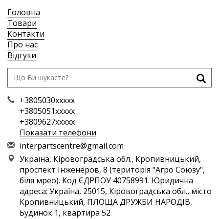
Головна
Товари
Контакти
Про нас
Відгуки
+3805030xxxxx
+3805051xxxxx
+3809627xxxxx
Показати телефони
i
nte
rpa
rts
cen
tre
@gm
ail
.co
m
Україна, Кіровоградська обл., Кропивницький,
проспект Інженеров, 8 (територія "Агро Союзу",
біля мрео). Код ЄДРПОУ 40758991. Юридична
адреса: Україна, 25015, Кіровоградська обл., місто
Кропивницький, ПЛОЩА ДРУЖБИ НАРОДІВ,
Будинок 1, квартира 52