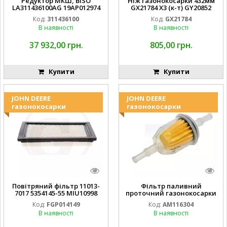
Редуктор МКШ, BISO
Ніж газонокосарки 432мм
LA311436100AG 19AP012974
GX21784 X3 (к-т) GY20852
Laverda EMNIYET
AM137757 AM141035
Код:
311436100
Код:
GX21784
В наявності
В наявності
37 932,00 грн.
805,00 грн.
Купити
Купити
JOHN DEERE
JOHN DEERE
газонокосарки
газонокосарки
Повітряний фільтр 11013-
Фільтр паливний
7017 5354145-55 MIU10998
проточний газонокосарки
FGP014149
JOHN DEERE AM116304
Код:
FGP014149
Код:
AM116304
GY20709
В наявності
В наявності