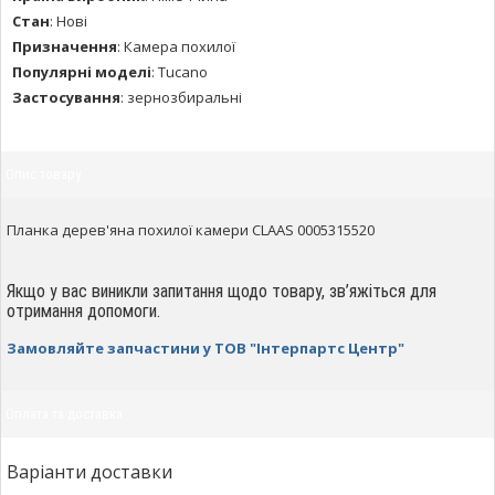
Стан
:
Нові
Призначення
:
Камера похилої
Популярні моделі
:
Tucano
Застосування
:
зернозбиральні
Опис товару
Планка дерев'яна похилої камери CLAAS 0005315520
Якщо у вас виникли запитання щодо товару, зв’яжіться для
отримання допомоги.
Замовляйте запчастини у ТОВ "Інтерпартс Центр"
Оплата та доставка
Варіанти доставки