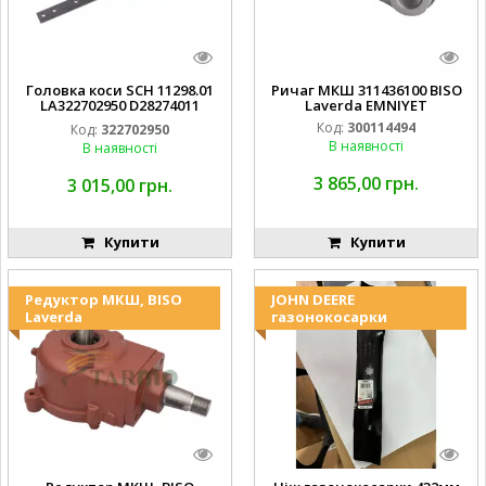
Головка коси SCH 11298.01
Ричаг МКШ 311436100 BISO
LA322702950 D28274011
Laverda EMNIYET
EMNIYET
Код:
300114494
Код:
322702950
В наявності
В наявності
3 865,00 грн.
3 015,00 грн.
Купити
Купити
Редуктор МКШ, BISO
JOHN DEERE
Laverda
газонокосарки