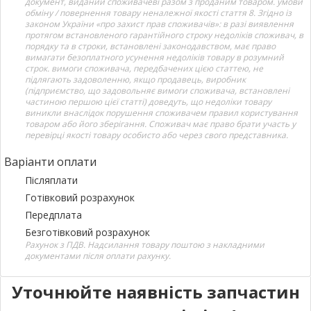
документ, виданий споживачеві разом з проданим товаром. умови
обміну / повернення товару неналежної якості стаття 8. Згідно із
законом України «про захист прав споживачів»: в разі виявлення
протягом встановленого гарантійного строку недоліків споживач, в
порядку та в строки, встановлені законодавством, має право
вимагати безоплатного усунення недоліків товару в розумний
строк. вимоги споживача, передбачених цією статтею, не
підлягають задоволенню, якщо продавець, виробник
(підприємство, що задовольняє вимоги споживача, встановлені
частиною першою цієї статті) доведуть, що недоліки товару
виникли внаслідок порушення споживачем правил користування
товаром або його зберігання. Споживач має право брати участь у
перевірці якості товару особисто або через свого представника.
Варіанти оплати
Післяплати
Готівковий розрахунок
Передплата
Безготівковий розрахунок
Рахунок з ПДВ. Надсилання товару поштою з накладними
документами після оплати рахунку.
Уточнюйте наявність запчастин