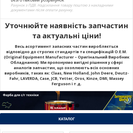
Рахунок з ПДВ. Надсилання товару поштою з накладними
документами після оплати рахунку.
Уточнюйте наявність запчастин
та актуальні ціни!
Весь асортимент запасних частин виробляється
відповідно до строгих стандартів та специфікацій O.E.M.
(Original Equipment Manufacturer – Оригінальний Виробник
Обладнання). Ми пропонуємо вигідні рішення у сфері
аналогів запчастин, що охоплюють всіх основних
виробників, таких як: Claas, New Holland, John Deere, Deutz-
Fahr, LAVERDA, Case, JCB, Yetter, Oros, Kinze, DMI, Massey
Ferguson і т.д.
КАТАЛОГ