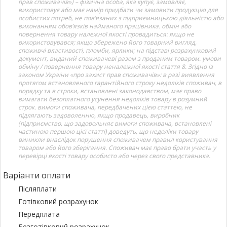
прав споживачів») – фізична особа, яка купує, замовляє,
використовує або має намір придбати чи замовити продукцію для
особистих потреб, не пов’язаних з підприємницькою діяльністю або
виконанням обов’язків найманого працівника. обмін або
повернення товару належної якості провадиться: якщо не
використовувався; якщо збережено його товарний вигляд,
споживчі властивості, пломби, ярлики; на підставі розрахунковий
документ, виданий споживачеві разом з проданим товаром. умови
обміну / повернення товару неналежної якості стаття 8. Згідно із
законом України «про захист прав споживачів»: в разі виявлення
протягом встановленого гарантійного строку недоліків споживач, в
порядку та в строки, встановлені законодавством, має право
вимагати безоплатного усунення недоліків товару в розумний
строк. вимоги споживача, передбачених цією статтею, не
підлягають задоволенню, якщо продавець, виробник
(підприємство, що задовольняє вимоги споживача, встановлені
частиною першою цієї статті) доведуть, що недоліки товару
виникли внаслідок порушення споживачем правил користування
товаром або його зберігання. Споживач має право брати участь у
перевірці якості товару особисто або через свого представника.
Варіанти оплати
Післяплати
Готівковий розрахунок
Передплата
Безготівковий розрахунок