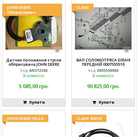
JOHN DEERE
CLAAS
Обприскувач
Датчик положення стріли
ВАЛ СОЛОМОТРЯСА D35H9
обприсувача JOHN DEERE
ПЕРЕДНІЙ 0007555510
Код:
AN372268
Код:
0005558960
В наявності
В наявності
5 085,00 грн.
90 825,00 грн.
Купити
Купити
JOHN DEERE HELLA
CLAAS ФАРИ