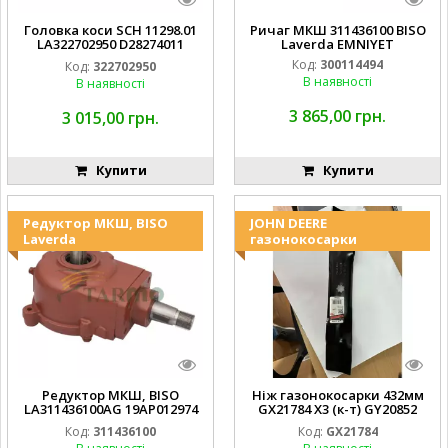
Головка коси SCH 11298.01
Ричаг МКШ 311436100 BISO
LA322702950 D28274011
Laverda EMNIYET
EMNIYET
Код:
300114494
Код:
322702950
В наявності
В наявності
3 865,00 грн.
3 015,00 грн.
Купити
Купити
Редуктор МКШ, BISO
JOHN DEERE
Laverda
газонокосарки
Редуктор МКШ, BISO
Ніж газонокосарки 432мм
LA311436100AG 19AP012974
GX21784 X3 (к-т) GY20852
Laverda EMNIYET
AM137757 AM141035
Код:
311436100
Код:
GX21784