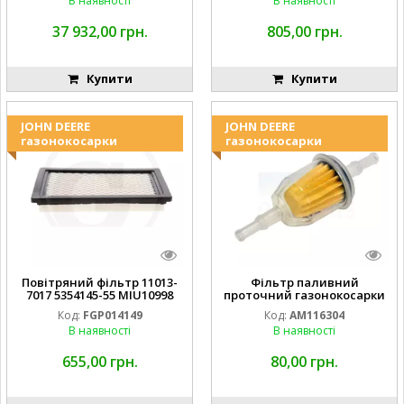
В наявності
В наявності
37 932,00 грн.
805,00 грн.
Купити
Купити
JOHN DEERE
JOHN DEERE
газонокосарки
газонокосарки
Повітряний фільтр 11013-
Фільтр паливний
7017 5354145-55 MIU10998
проточний газонокосарки
FGP014149
JOHN DEERE AM116304
Код:
FGP014149
Код:
AM116304
GY20709
В наявності
В наявності
655,00 грн.
80,00 грн.