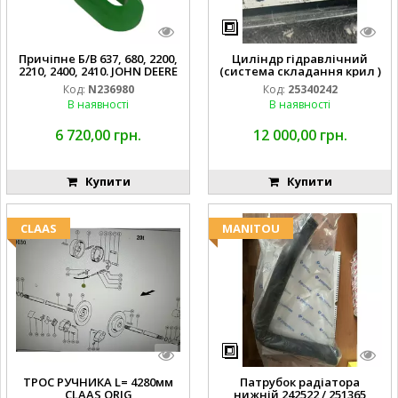
Причіпне Б/В 637, 680, 2200,
Циліндр гідравлічний
2210, 2400, 2410. JOHN DEERE
(система складання крил )
Код:
N236980
Код:
25340242
В наявності
В наявності
6 720,00 грн.
12 000,00 грн.
Купити
Купити
CLAAS
MANITOU
ТРОС РУЧНИКА L= 4280мм
Патрубок радіатора
CLAAS ORIG
нижній 242522 / 251365