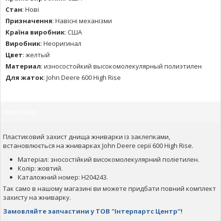
Стан
:
Нові
Призначення
:
Навісні механізми
Країна виробник
:
США
Виробник
:
Неоригинал
Цвет
:
желтый
Материал
:
износостойкий высокомолекулярный полиэтилен
Для жаток
:
John Deere 600 High Rise
Опис товару
Пластиковий захист днища жниварки із заклепками,
встановлюється на жниварках John Deere серії 600 High Rise.
Матеріал: зносостійкий високомолекулярний поліетилен.
Колір: жовтий.
Каталожний номер: H204243.
Так само в нашому магазині ви можете придбати повний комплект
захисту на жниварку.
Замовляйте запчастини у ТОВ "Інтерпартс Центр"!