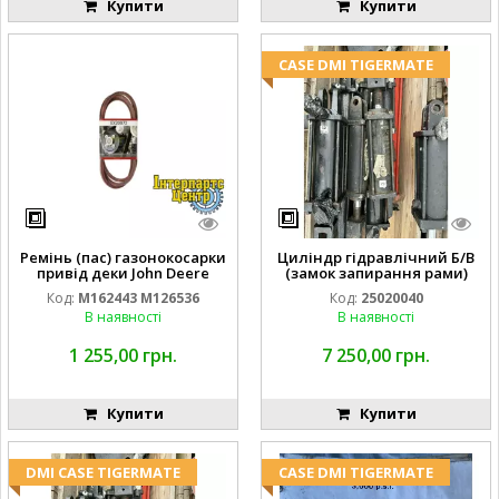
Купити
Купити
CASE DMI TIGERMATE
Ремінь (пас) газонокосарки
Циліндр гідравлічний Б/В
привід деки John Deere
(замок запирання рами)
M162443 M126536
2''X4'' 25320040
Код:
M162443 M126536
Код:
25020040
В наявності
В наявності
1 255,00 грн.
7 250,00 грн.
Купити
Купити
DMI CASE TIGERMATE
CASE DMI TIGERMATE