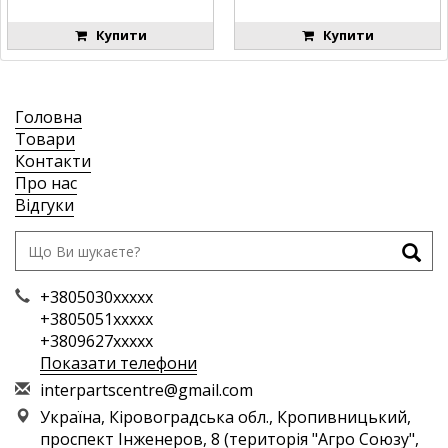
Купити
Купити
Головна
Товари
Контакти
Про нас
Відгуки
+3805030xxxxx
+3805051xxxxx
+3809627xxxxx
Показати телефони
i
nte
rpa
rts
cen
tre
@gm
ail
.co
m
Україна, Кіровоградська обл., Кропивницький,
проспект Інженеров, 8 (територія "Агро Союзу",