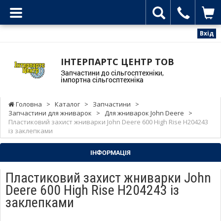
Вхід
ІНТЕРПАРТС ЦЕНТР ТОВ
Запчастини до сільгосптехніки,
імпортна сільгосптехніка
Головна
>
Каталог
>
Запчастини
>
Запчастини для жниварок
>
Для жниварок John Deere
>
Пластиковий захист жниварки John Deere 600 High Rise H204243
із заклепками
ІНФОРМАЦІЯ
Пластиковий захист жниварки John
Deere 600 High Rise H204243 із
заклепками