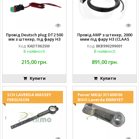
Провід Deutsch plug DT2 500
Провід AMP з штекер, 2000
мм з штекер, під фару H3
ммм під фару H3 (CLAAS
(JOHN DEERE AL116438
013733) Hella
Код:
KADT062SW
Код:
8KB990299001
994.184.00) ) Kramp Hella
В наявності
В наявності
215,00 грн.
891,00 грн.
Купити
Купити
SCH LAVERDA MASSEY
Ричаг МКШ 311436100
FERGUSON
BISO Laverda EMNIYET