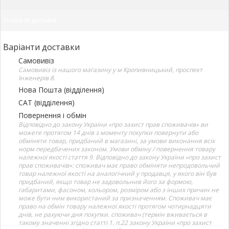
Оплата та доставка
Варіанти доставки
Самовивіз
Самовивіз із нашого магазину у м Кропивницький, проспект
Інженерів 8.
Нова Пошта (відділення)
САТ (відділення)
Повернення і обмін
Відповідно до закону України «про захист прав споживачів» ви
можете протягом 14 днів з моменту покупки повернути або
обміняти товар, придбаний в магазині, за умови виконання всіх
норм передбачених законом. Умови обміну / повернення товару
належної якості стаття 9. Відповідно до закону України «про захист
прав споживачів»: споживач має право обміняти непродовольчий
товар належної якості на аналогічний у продавця, у якого він був
придбаний, якщо товар не задовольнив його за формою,
габаритами, фасоном, кольором, розміром або з інших причин не
може бути ним використаний за призначенням. Споживач має
право на обмін товару належної якості протягом чотирнадцяти
днів, не рахуючи дня покупки. споживач (термін вживається в
такому значенні згідно статті 1. п.22 закону України «про захист