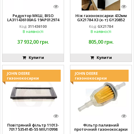
Редуктор МКШ, BISO
Ніж газонокосарки 432мм
LA311436100AG 19AP012974
GX21784 X3 (к-т) GY20852
Laverda EMNIYET
AM137757 AM141035
Код:
311436100
Код:
GX21784
В наявності
В наявності
37 932,00 грн.
805,00 грн.
Купити
Купити
JOHN DEERE
JOHN DEERE
газонокосарки
газонокосарки
Повітряний фільтр 11013-
Фільтр паливний
7017 5354145-55 MIU10998
проточний газонокосарки
FGP014149
JOHN DEERE AM116304