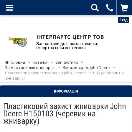
Вхід
ІНТЕРПАРТС ЦЕНТР ТОВ
Запчастини до сільгосптехніки,
імпортна сільгосптехніка
Головна
>
Каталог
>
Запчастини
>
Запчастини для жниварок
>
Для жниварок John Deere
>
Пластиковий захист жниварки John Deere H150103 (черевик на
жниварку)
ІНФОРМАЦІЯ
Пластиковий захист жниварки John
Deere H150103 (черевик на
жниварку)