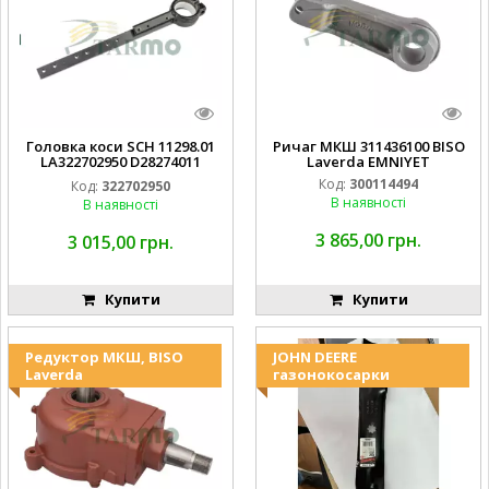
Головка коси SCH 11298.01
Ричаг МКШ 311436100 BISO
LA322702950 D28274011
Laverda EMNIYET
EMNIYET
Код:
300114494
Код:
322702950
В наявності
В наявності
3 865,00 грн.
3 015,00 грн.
Купити
Купити
Редуктор МКШ, BISO
JOHN DEERE
Laverda
газонокосарки