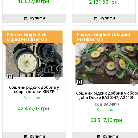
10 022,00 грн.
2 131,50 грн.
Купити
Купити
Planter Single Disk
Planter Single Disk Liquid
Liquid Fertilizer Op
Fertilizer Op
Сошник рідких добрив у
сборі сівалки KINZE
Сошник рідких добрив у сборі
John Deere BA30547, A84401,
В наявності
AA65563, AA65562, A82739,
Код:
BA34017
A82743, AA56092, A72503,
42 455,03 грн.
В наявності
A72504,
AA35154, AA26234, A72398, A827
68, H137235, A72358, AA65564, A
33 517,13 грн.
A65566, A49917, A49918,
Купити
Купити