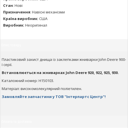
Стан
:
Нові
Призначення
:
Навісні механізми
Країна виробник
:
США
Виробник
:
Неоригинал
Опис товару
Пластиковий захист днища із заклепками жниварки John Deere 900-
ї серії.
Встановлюється на жниварках John Deere 920, 922, 925, 930.
Каталожний номер: H150103.
Матеріал: високомолекулярний поліетилен.
Замовляйте запчастини у ТОВ "Інтерпартс Центр"!
Оплата та доставка