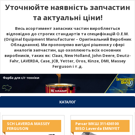
Уточнюйте наявність запчастин
та актуальні ціни!
Весь асортимент запасних частин виробляється
відповідно до строгих стандартів та специфікацій O.E.M.
(Original Equipment Manufacturer – Оригінальний Виробник
Обладнання). Ми пропонуємо вигідні рішення у сфері
аналогів запчастин, що охоплюють всіх основних
виробників, таких як: Claas, New Holland, John Deere, Deutz-
Fahr, LAVERDA, Case, JCB, Yetter, Oros, Kinze, DMI, Massey
Ferguson і т.д.
КАТАЛОГ
SCH LAVERDA MASSEY
Ричаг МКШ 311436100
FERGUSON
BISO Laverda EMNIYET