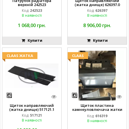
Патрубок радіатора
Щиток направляючий
верхній 242523
(жатка днище) 626397.0
Код:
242523
Код:
626397
В наявності
В наявності
1 068,00 грн.
8 906,00 грн.
Купити
Купити
CLAAS ЖАТКА
CLAAS
Щиток направляючий
Щиток пластина
(жатка днище) 517121.1
камнеуловлючача жатки
FLEX CAT CLAAS
Код:
517121
Код:
616319
В наявності
В наявності