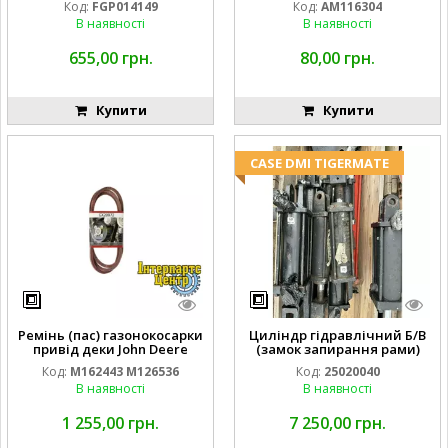
Код:
FGP014149
Код:
AM116304
GY20709
В наявності
В наявності
655,00 грн.
80,00 грн.
Купити
Купити
CASE DMI TIGERMATE
Ремінь (пас) газонокосарки
Циліндр гідравлічний Б/В
привід деки John Deere
(замок запирання рами)
M162443 M126536
2''X4'' 25320040
Код:
M162443 M126536
Код:
25020040
В наявності
В наявності
1 255,00 грн.
7 250,00 грн.