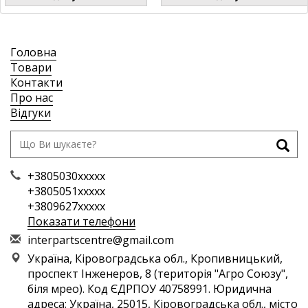
Головна
Товари
Контакти
Про нас
Відгуки
+3805030xxxxx
+3805051xxxxx
+3809627xxxxx
Показати телефони
i
nte
rpa
rts
cen
tre
@gm
ail
.co
m
Україна, Кіровоградська обл., Кропивницький,
проспект Інженеров, 8 (територія "Агро Союзу",
біля мрео). Код ЄДРПОУ 40758991. Юридична
адреса: Україна, 25015, Кіровоградська обл., місто