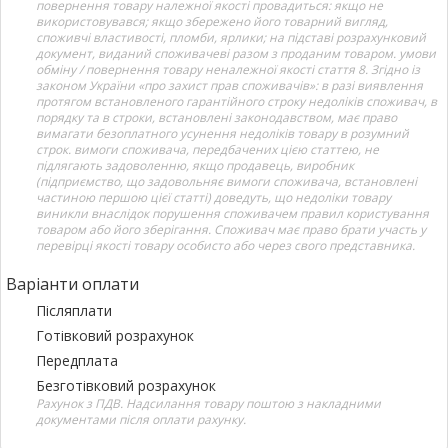
повернення товару належної якості провадиться: якщо не
використовувався; якщо збережено його товарний вигляд,
споживчі властивості, пломби, ярлики; на підставі розрахунковий
документ, виданий споживачеві разом з проданим товаром. умови
обміну / повернення товару неналежної якості стаття 8. Згідно із
законом України «про захист прав споживачів»: в разі виявлення
протягом встановленого гарантійного строку недоліків споживач, в
порядку та в строки, встановлені законодавством, має право
вимагати безоплатного усунення недоліків товару в розумний
строк. вимоги споживача, передбачених цією статтею, не
підлягають задоволенню, якщо продавець, виробник
(підприємство, що задовольняє вимоги споживача, встановлені
частиною першою цієї статті) доведуть, що недоліки товару
виникли внаслідок порушення споживачем правил користування
товаром або його зберігання. Споживач має право брати участь у
перевірці якості товару особисто або через свого представника.
Варіанти оплати
Післяплати
Готівковий розрахунок
Передплата
Безготівковий розрахунок
Рахунок з ПДВ. Надсилання товару поштою з накладними
документами після оплати рахунку.