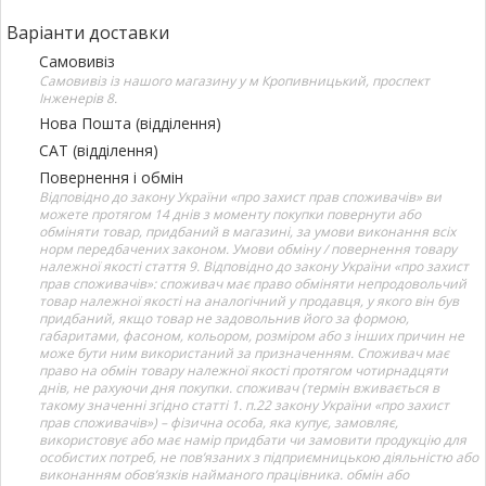
Варіанти доставки
Самовивіз
Самовивіз із нашого магазину у м Кропивницький, проспект
Інженерів 8.
Нова Пошта (відділення)
САТ (відділення)
Повернення і обмін
Відповідно до закону України «про захист прав споживачів» ви
можете протягом 14 днів з моменту покупки повернути або
обміняти товар, придбаний в магазині, за умови виконання всіх
норм передбачених законом. Умови обміну / повернення товару
належної якості стаття 9. Відповідно до закону України «про захист
прав споживачів»: споживач має право обміняти непродовольчий
товар належної якості на аналогічний у продавця, у якого він був
придбаний, якщо товар не задовольнив його за формою,
габаритами, фасоном, кольором, розміром або з інших причин не
може бути ним використаний за призначенням. Споживач має
право на обмін товару належної якості протягом чотирнадцяти
днів, не рахуючи дня покупки. споживач (термін вживається в
такому значенні згідно статті 1. п.22 закону України «про захист
прав споживачів») – фізична особа, яка купує, замовляє,
використовує або має намір придбати чи замовити продукцію для
особистих потреб, не пов’язаних з підприємницькою діяльністю або
виконанням обов’язків найманого працівника. обмін або