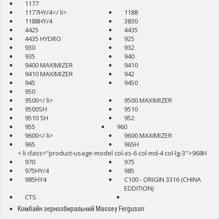
1177
1177HY/4</ li>
1188
1188HY/4
3830
4425
4435
4435 HYDRO
925
930
932
935
940
9400 MAXIMIZER
9410
9410 MAXIMIZER
942
945
9450
950
9500</ li>
9500 MAXIMIZER
9500SH
9510
9510 SH
952
955
960
9600</ li>
9600 MAXIMIZER
965
965H
< li class="product-usage-model col-xs-6 col-md-4 col-lg-3">968H
970
975
975HY/4
985
985HY4
C100 - ORIGIN 3316 (CHINA
EDDITION)
CTS
Комбайн зернозбиральний Massey Ferguson: