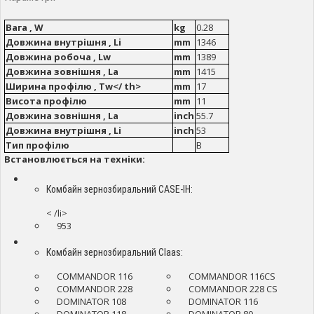
Вага , W
kg
0.28
Довжина внутрішня , Li
mm
1346
Довжина робоча , Lw
mm
1389
Довжина зовнішня , La
mm
1415
Ширина профілю , Tw</ th>
mm
17
Висота профілю
mm
11
Довжина зовнішня , La
inch
55.7
Довжина внутрішня , Li
inch
53
Тип профілю
B
Встановлюється на техніки:
Комбайн зернозбиральний CASE-IH:
< /li>
953
Комбайн зернозбиральний Claas:
COMMANDOR 116
COMMANDOR 116CS
COMMANDOR 228
COMMANDOR 228 CS
DOMINATOR 108
DOMINATOR 116
DOMINATOR 118
DOMINATOR 80