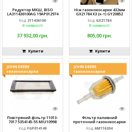
Редуктор МКШ, BISO
Ніж газонокосарки 432мм
LA311436100AG 19AP012974
GX21784 X3 (к-т) GY20852
Laverda EMNIYET
AM137757 AM141035
Код:
311436100
Код:
GX21784
В наявності
В наявності
37 932,00 грн.
805,00 грн.
Купити
Купити
JOHN DEERE
JOHN DEERE
газонокосарки
газонокосарки
Повітряний фільтр 11013-
Фільтр паливний
7017 5354145-55 MIU10998
проточний газонокосарки
FGP014149
JOHN DEERE AM116304
Код:
FGP014149
Код:
AM116304
GY20709