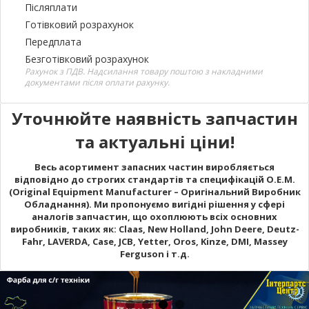
Післяплати
Готівковий розрахунок
Передплата
Безготівковий розрахунок
Рахунок з ПДВ. Надсилання товару поштою з накладними
документами після оплати рахунку.
Уточнюйте наявність запчастин
та актуальні ціни!
Весь асортимент запасних частин виробляється
відповідно до строгих стандартів та специфікацій O.E.M.
(Original Equipment Manufacturer – Оригінальний Виробник
Обладнання). Ми пропонуємо вигідні рішення у сфері
аналогів запчастин, що охоплюють всіх основних
виробників, таких як: Claas, New Holland, John Deere, Deutz-
Fahr, LAVERDA, Case, JCB, Yetter, Oros, Kinze, DMI, Massey
Ferguson і т.д.