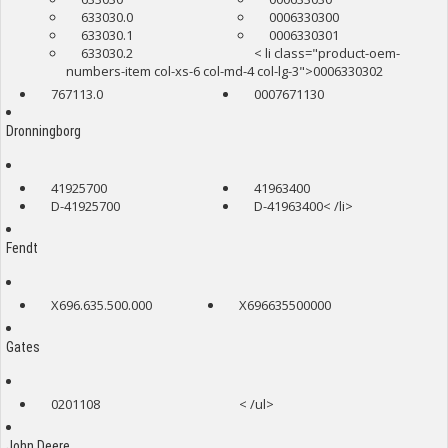
633030.0
0006330300
633030.1
0006330301
633030.2
< li class="product-oem-
numbers-item col-xs-6 col-md-4 col-lg-3">0006330302
767113.0
0007671130
Dronningborg
41925700
41963400
D-41925700
D-41963400< /li>
Fendt
X696.635.500.000
X696635500000
Gates
0201108
< /ul>
John Deere