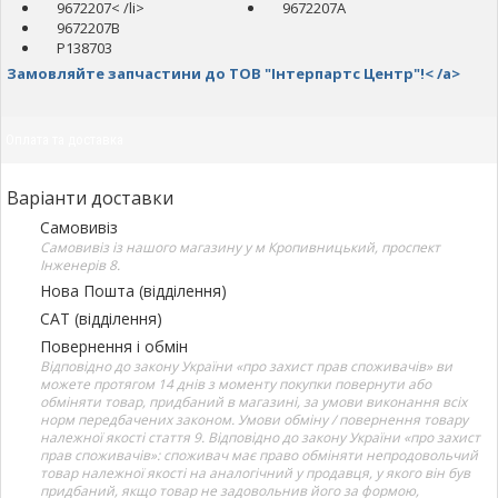
9672207< /li>
9672207A
9672207B
P138703
Замовляйте запчастини до ТОВ "Інтерпартс Центр"!< /a>
Оплата та доставка
Варіанти доставки
Самовивіз
Самовивіз із нашого магазину у м Кропивницький, проспект
Інженерів 8.
Нова Пошта (відділення)
САТ (відділення)
Повернення і обмін
Відповідно до закону України «про захист прав споживачів» ви
можете протягом 14 днів з моменту покупки повернути або
обміняти товар, придбаний в магазині, за умови виконання всіх
норм передбачених законом. Умови обміну / повернення товару
належної якості стаття 9. Відповідно до закону України «про захист
прав споживачів»: споживач має право обміняти непродовольчий
товар належної якості на аналогічний у продавця, у якого він був
придбаний, якщо товар не задовольнив його за формою,