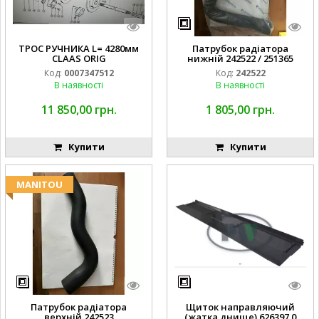
ТРОС РУЧНИКА L= 4280мм
Патрубок радіатора
CLAAS ORIG
нижній 242522 / 251365
Код:
0007347512
Код:
242522
В наявності
В наявності
11 850,00 грн.
1 805,00 грн.
Купити
Купити
MANITOU
Патрубок радіатора
Щиток направляючий
верхній 242523
(жатка днище) 626397.0