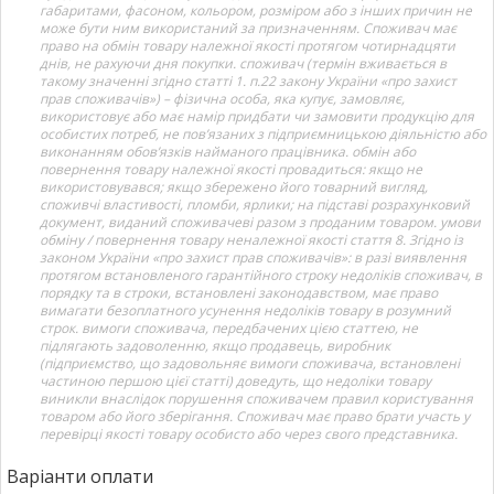
габаритами, фасоном, кольором, розміром або з інших причин не
може бути ним використаний за призначенням. Споживач має
право на обмін товару належної якості протягом чотирнадцяти
днів, не рахуючи дня покупки. споживач (термін вживається в
такому значенні згідно статті 1. п.22 закону України «про захист
прав споживачів») – фізична особа, яка купує, замовляє,
використовує або має намір придбати чи замовити продукцію для
особистих потреб, не пов’язаних з підприємницькою діяльністю або
виконанням обов’язків найманого працівника. обмін або
повернення товару належної якості провадиться: якщо не
використовувався; якщо збережено його товарний вигляд,
споживчі властивості, пломби, ярлики; на підставі розрахунковий
документ, виданий споживачеві разом з проданим товаром. умови
обміну / повернення товару неналежної якості стаття 8. Згідно із
законом України «про захист прав споживачів»: в разі виявлення
протягом встановленого гарантійного строку недоліків споживач, в
порядку та в строки, встановлені законодавством, має право
вимагати безоплатного усунення недоліків товару в розумний
строк. вимоги споживача, передбачених цією статтею, не
підлягають задоволенню, якщо продавець, виробник
(підприємство, що задовольняє вимоги споживача, встановлені
частиною першою цієї статті) доведуть, що недоліки товару
виникли внаслідок порушення споживачем правил користування
товаром або його зберігання. Споживач має право брати участь у
перевірці якості товару особисто або через свого представника.
Варіанти оплати