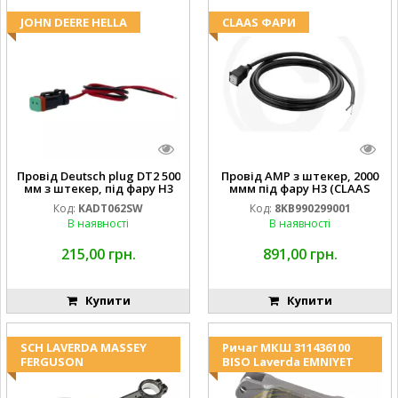
JOHN DEERE HELLA
CLAAS ФАРИ
Провід Deutsch plug DT2 500
Провід AMP з штекер, 2000
мм з штекер, під фару H3
ммм під фару H3 (CLAAS
(JOHN DEERE AL116438
013733) Hella
Код:
KADT062SW
Код:
8KB990299001
994.184.00) ) Kramp Hella
В наявності
В наявності
215,00 грн.
891,00 грн.
Купити
Купити
SCH LAVERDA MASSEY
Ричаг МКШ 311436100
FERGUSON
BISO Laverda EMNIYET