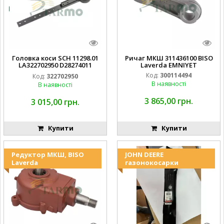
Головка коси SCH 11298.01
Ричаг МКШ 311436100 BISO
LA322702950 D28274011
Laverda EMNIYET
EMNIYET
Код:
300114494
Код:
322702950
В наявності
В наявності
3 865,00 грн.
3 015,00 грн.
Купити
Купити
Редуктор МКШ, BISO
JOHN DEERE
Laverda
газонокосарки