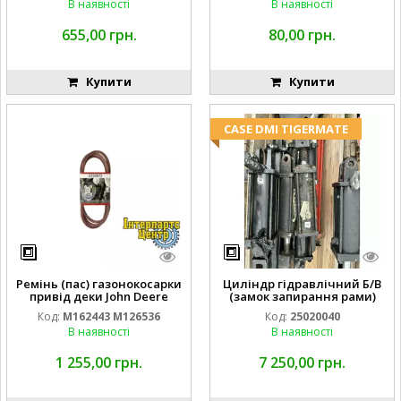
В наявності
В наявності
655,00 грн.
80,00 грн.
Купити
Купити
CASE DMI TIGERMATE
Ремінь (пас) газонокосарки
Циліндр гідравлічний Б/В
привід деки John Deere
(замок запирання рами)
M162443 M126536
2''X4'' 25320040
Код:
M162443 M126536
Код:
25020040
В наявності
В наявності
1 255,00 грн.
7 250,00 грн.