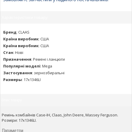
Характеристики товару:
Бренд
:
CLAAS
Країна виробник
:
США
Країна виробник
:
США
Стан
:
Нові
Призначення
:
Ремені і ланцюги
Популярні моделі
:
Mega
Застосування
:
зернозбиральні
Размеры
:
17x1346LI
Опис товару
Ремінь комбайнів Case-IH, Claas, John Deere, Massey Ferguson.
Розміри: 17x1346LI.
Параметри