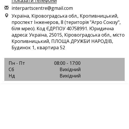
Показати телефони
i
nte
rpa
rts
cen
tre
@gm
ail
.co
m
Україна, Кіровоградська обл., Кропивницький,
проспект Інженеров, 8 (територія "Агро Союзу",
біля мрео). Код ЄДРПОУ 40758991. Юридична
адреса: Україна, 25015, Кіровоградська обл., місто
Кропивницький, ПЛОЩА ДРУЖБИ НАРОДІВ,
Будинок 1, квартира 52
Пн - Пт
08:00 - 17:00
Сб
Вихідний
Нд
Вихідний