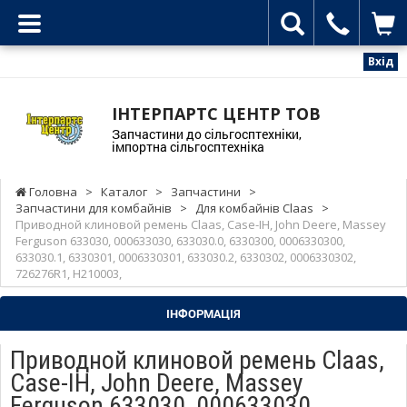
Вхід
ІНТЕРПАРТС ЦЕНТР ТОВ
Запчастини до сільгосптехніки,
імпортна сільгосптехніка
Головна
>
Каталог
>
Запчастини
>
Запчастини для комбайнів
>
Для комбайнів Claas
>
Приводной клиновой ремень Claas, Case-IH, John Deere, Massey
Ferguson 633030, 000633030, 633030.0, 6330300, 0006330300,
633030.1, 6330301, 0006330301, 633030.2, 6330302, 0006330302,
726276R1, H210003,
ІНФОРМАЦІЯ
Приводной клиновой ремень Claas,
Case-IH, John Deere, Massey
Ferguson 633030, 000633030,