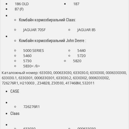
186 OLD
187
87 (F)
Комбайн кормозбиральний Claas:
JAGUAR 70SF
JAGUAR 85
Комбайн кормозбиральний John Deere :
5000 SERIES
5440
5460
5720
5730
5820
5830< /li>
Каталожный номер: 633030, 000633030, 633030.0, 6330300, 0006330300,
633030.1, 6330301, 0006330301, 633030.2, 6330302, 0006330302,
726276R1, H210003 , Z34828, Z30593, 417468M, 532011
CASE
726276R1
Claas
633030
000633030