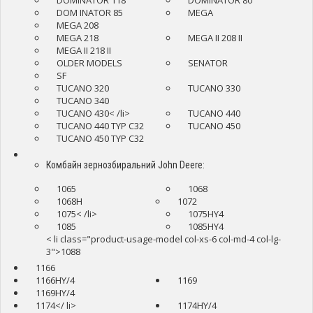
DOM INATOR 85
MEGA
MEGA 208
MEGA 218
MEGA II 208 II
MEGA II 218 II
OLDER MODELS
SENATOR
SF
TUCANO 320
TUCANO 330
TUCANO 340
TUCANO 430< /li>
TUCANO 440
TUCANO 440 TYP C32
TUCANO 450
TUCANO 450 TYP C32
Комбайн зернозбиральний John Deere:
1065
1068
1068H
1072
1075< /li>
1075HY4
1085
1085HY4
< li class="product-usage-model col-xs-6 col-md-4 col-lg-
3">1088
1166
1166HY/4
1169
1169HY/4
1174</ li>
1174HY/4