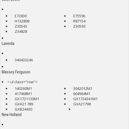
E72830
E75596
H132808
R87154
Z30543
Z30593
Z34828
Laverda
340433246
Massey Ferguson
< ul class="row">
140260M1
3042012M1
417468M1
604964M1
GX1721130M1
GX1724341M1
GXA21 789
GXA21798
GXB24430
New Holland