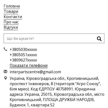
Головна
Товари
Контакти
Про нас
Відгуки
+3805030xxxxx
+3805051xxxxx
+3809627xxxxx
Показати телефони
i
nte
rpa
rts
cen
tre
@gm
ail
.co
m
Україна, Кіровоградська обл., Кропивницький,
проспект Інженеров, 8 (територія "Агро Союзу",
біля мрео). Код ЄДРПОУ 40758991. Юридична
адреса: Україна, 25015, Кіровоградська обл., місто
Кропивницький, ПЛОЩА ДРУЖБИ НАРОДІВ,
Будинок 1, квартира 52