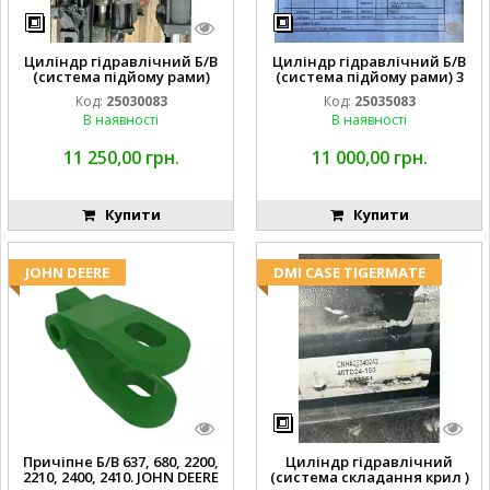
Циліндр гідравлічний Б/В
Циліндр гідравлічний Б/В
(система підйому рами)
(система підйому рами) 3
3X8 87423768
1/2 84255910
Код:
25030083
Код:
25035083
В наявності
В наявності
11 250,00 грн.
11 000,00 грн.
Купити
Купити
JOHN DEERE
DMI CASE TIGERMATE
Причіпне Б/В 637, 680, 2200,
Циліндр гідравлічний
2210, 2400, 2410. JOHN DEERE
(система складання крил )