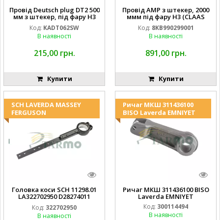
Провід Deutsch plug DT2 500
Провід AMP з штекер, 2000
мм з штекер, під фару H3
ммм під фару H3 (CLAAS
(JOHN DEERE AL116438
013733) Hella
Код:
KADT062SW
Код:
8KB990299001
994.184.00) ) Kramp Hella
В наявності
В наявності
215,00 грн.
891,00 грн.
Купити
Купити
SCH LAVERDA MASSEY
Ричаг МКШ 311436100
FERGUSON
BISO Laverda EMNIYET
Головка коси SCH 11298.01
Ричаг МКШ 311436100 BISO
LA322702950 D28274011
Laverda EMNIYET
EMNIYET
Код:
300114494
Код:
322702950
В наявності
В наявності