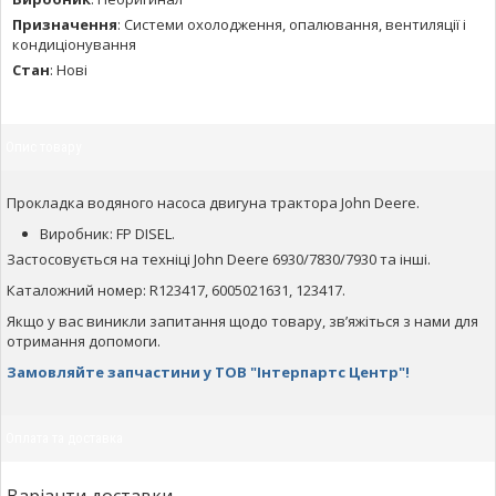
Призначення
:
Системи охолодження, опалювання, вентиляції і
кондиціонування
Стан
:
Нові
Опис товару
Прокладка водяного насоса двигуна трактора John Deere.
Виробник: FP DISEL.
Застосовується на техніці John Deere 6930/7830/7930 та інші.
Каталожний номер: R123417, 6005021631, 123417.
Якщо у вас виникли запитання щодо товару, зв’яжіться з нами для
отримання допомоги.
Замовляйте запчастини у ТОВ "Інтерпартс Центр"!
Оплата та доставка
Варіанти доставки