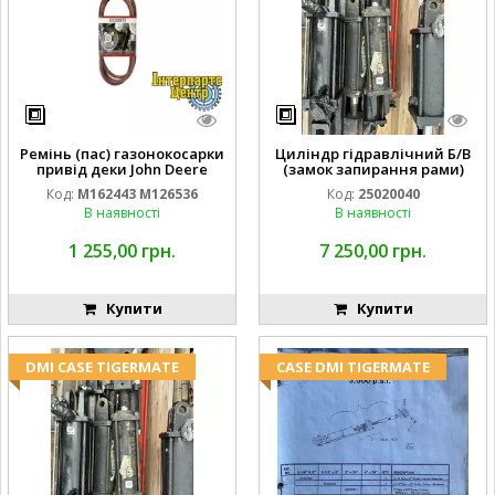
Ремінь (пас) газонокосарки
Циліндр гідравлічний Б/В
привід деки John Deere
(замок запирання рами)
M162443 M126536
2''X4'' 25320040
Код:
M162443 M126536
Код:
25020040
В наявності
В наявності
1 255,00 грн.
7 250,00 грн.
Купити
Купити
DMI CASE TIGERMATE
CASE DMI TIGERMATE