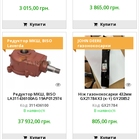
3 865,00 грн.
3 015,00 грн.
Купити
Купити
Редуктор МКШ, BISO
JOHN DEERE
Laverda
газонокосарки
Редуктор МКШ, BISO
Ніж газонокосарки 432мм
LA311436100AG 19AP012974
GX21784 X3 (к-т) GY20852
Laverda EMNIYET
AM137757 AM141035
Код:
311436100
Код:
GX21784
В наявності
В наявності
37 932,00 грн.
805,00 грн.
Купити
Купити