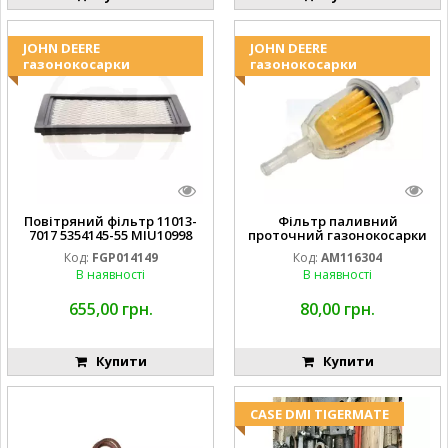
JOHN DEERE
JOHN DEERE
газонокосарки
газонокосарки
Повітряний фільтр 11013-
Фільтр паливний
7017 5354145-55 MIU10998
проточний газонокосарки
FGP014149
JOHN DEERE AM116304
Код:
FGP014149
Код:
AM116304
GY20709
В наявності
В наявності
655,00 грн.
80,00 грн.
Купити
Купити
CASE DMI TIGERMATE