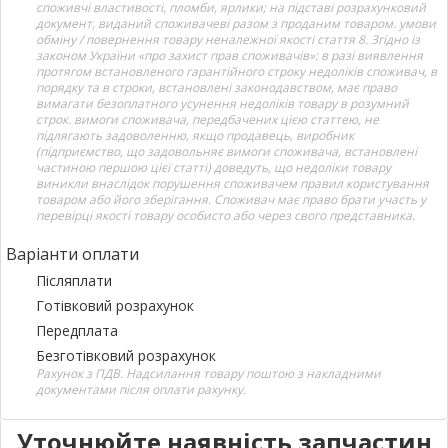
споживчі властивості, пломби, ярлики; на підставі розрахунковий
документ, виданий споживачеві разом з проданим товаром. умови
обміну / повернення товару неналежної якості стаття 8. Згідно із
законом України «про захист прав споживачів»: в разі виявлення
протягом встановленого гарантійного строку недоліків споживач, в
порядку та в строки, встановлені законодавством, має право
вимагати безоплатного усунення недоліків товару в розумний
строк. вимоги споживача, передбачених цією статтею, не
підлягають задоволенню, якщо продавець, виробник
(підприємство, що задовольняє вимоги споживача, встановлені
частиною першою цієї статті) доведуть, що недоліки товару
виникли внаслідок порушення споживачем правил користування
товаром або його зберігання. Споживач має право брати участь у
перевірці якості товару особисто або через свого представника.
Варіанти оплати
Післяплати
Готівковий розрахунок
Передплата
Безготівковий розрахунок
Рахунок з ПДВ. Надсилання товару поштою з накладними
документами після оплати рахунку.
Уточнюйте наявність запчастин