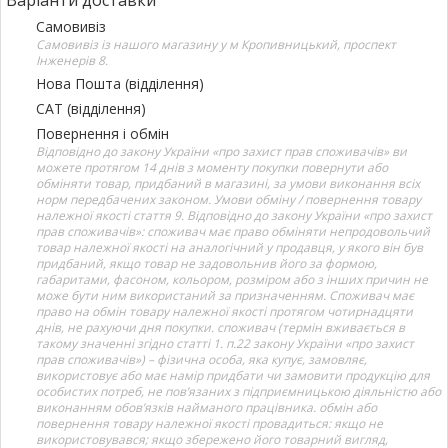
Самовивіз
Самовивіз із нашого магазину у м Кропивницький, проспект
Інженерів 8.
Нова Пошта (відділення)
САТ (відділення)
Повернення і обмін
Відповідно до закону України «про захист прав споживачів» ви
можете протягом 14 днів з моменту покупки повернути або
обміняти товар, придбаний в магазині, за умови виконання всіх
норм передбачених законом. Умови обміну / повернення товару
належної якості стаття 9. Відповідно до закону України «про захист
прав споживачів»: споживач має право обміняти непродовольчий
товар належної якості на аналогічний у продавця, у якого він був
придбаний, якщо товар не задовольнив його за формою,
габаритами, фасоном, кольором, розміром або з інших причин не
може бути ним використаний за призначенням. Споживач має
право на обмін товару належної якості протягом чотирнадцяти
днів, не рахуючи дня покупки. споживач (термін вживається в
такому значенні згідно статті 1. п.22 закону України «про захист
прав споживачів») – фізична особа, яка купує, замовляє,
використовує або має намір придбати чи замовити продукцію для
особистих потреб, не пов’язаних з підприємницькою діяльністю або
виконанням обов’язків найманого працівника. обмін або
повернення товару належної якості провадиться: якщо не
використовувався; якщо збережено його товарний вигляд,