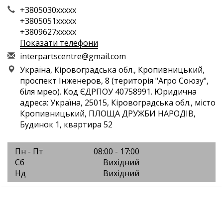
+3805030xxxxx
+3805051xxxxx
+3809627xxxxx
Показати телефони
i
nte
rpa
rts
cen
tre
@gm
ail
.co
m
Україна, Кіровоградська обл., Кропивницький,
проспект Інженеров, 8 (територія "Агро Союзу",
біля мрео). Код ЄДРПОУ 40758991. Юридична
адреса: Україна, 25015, Кіровоградська обл., місто
Кропивницький, ПЛОЩА ДРУЖБИ НАРОДІВ,
Будинок 1, квартира 52
Пн - Пт
08:00 - 17:00
Сб
Вихідний
Нд
Вихідний