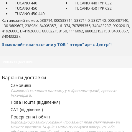
TUCANO 440
TUCANO 440 TYP C32
TUCANO 450
TUCANO 450 TYP C32
TUCANO 450-440
Каталожний номер: 538714, 000538714, 538714.0, 5387140, 0005387140,
130 9609607, 23898K, 84005357, 161374, 707855356, 340433237, 99202013,
41926000, D-41926000, 880022158150, 1116092, 880022153150, 84005357,
340433237.
Замовляйте запчастини у ТОВ "Інтерп" артс Центр"!
Оплата та доставка
Варіанти доставки
Самовивіз
Самовивіз із нашого магазину у м Кропивницький, проспект
Інженерів 8.
Нова Пошта (відділення)
САТ (відділення)
Повернення і обмін
Відповідно до закону України «про захист прав споживачів» ви
можете протягом 14 днів з моменту покупки повернути або
обміняти товар, придбаний в магазині, за умови виконання всіх