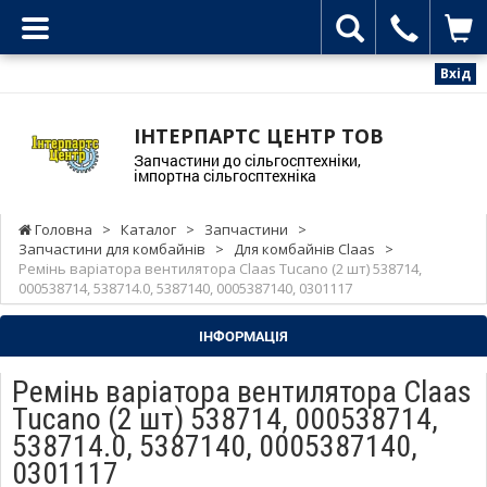
Вхід
ІНТЕРПАРТС ЦЕНТР ТОВ
Запчастини до сільгосптехніки,
імпортна сільгосптехніка
Головна
>
Каталог
>
Запчастини
>
Запчастини для комбайнів
>
Для комбайнів Claas
>
Ремінь варіатора вентилятора Claas Tucano (2 шт) 538714,
000538714, 538714.0, 5387140, 0005387140, 0301117
ІНФОРМАЦІЯ
Ремінь варіатора вентилятора Claas
Tucano (2 шт) 538714, 000538714,
538714.0, 5387140, 0005387140,
0301117