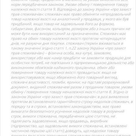
норм передбачених законом. Умови обміну / повернення товару
належної якості стаття 9. Відповідно до закону України «про захист
прав споживачів»: споживач має право обміняти непродовольчий
товар належної якості на аналогічний у продавця, у якого він був
придбаний, якщо товар не задовольнив його за формою,
габаритами, фасоном, кольором, розміром або з інших причин не
може бути ним використаний за призначенням. Споживач має
право на обмін товару належної якості протягом чотирнадцяти
днів, не рахуючи дня покупки. споживач (термін вживається в
такому значенні згідно статті 1. п.22 закону України «про захист
прав споживачів») – фізична особа, яка купує, замовляє,
використовує або має намір придбати чи замовити продукцію для
особистих потреб, не пов’язаних з підприємницькою діяльністю або
виконанням обов’язків найманого працівника. обмін або
повернення товару належної якості провадиться: якщо не
використовувався; якщо збережено його товарний вигляд,
споживчі властивості, пломби, ярлики; на підставі розрахунковий
документ, виданий споживачеві разом з проданим товаром. умови
обміну / повернення товару неналежної якості стаття 8. Згідно із
законом України «про захист прав споживачів»: в разі виявлення
протягом встановленого гарантійного строку недоліків споживач, в
порядку та в строки, встановлені законодавством, має право
вимагати безоплатного усунення недоліків товару в розумний
строк. вимоги споживача, передбачених цією статтею, не
підлягають задоволенню, якщо продавець, виробник
(підприємство, що задовольняє вимоги споживача, встановлені
частиною першою цієї статті) доведуть, що недоліки товару
виникли внаслідок порушення споживачем правил користування