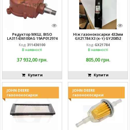
Редуктор МКШ, BISO
Ніж газонокосарки 432мм
LA311436100AG 19AP012974
GX21784 X3 (к-т) GY20852
Laverda EMNIYET
AM137757 AM141035
Код:
311436100
Код:
GX21784
В наявності
В наявності
37 932,00 грн.
805,00 грн.
Купити
Купити
JOHN DEERE
JOHN DEERE
газонокосарки
газонокосарки