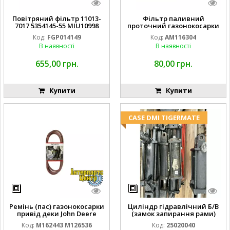
Повітряний фільтр 11013-
Фільтр паливний
7017 5354145-55 MIU10998
проточний газонокосарки
FGP014149
JOHN DEERE AM116304
Код:
FGP014149
Код:
AM116304
GY20709
В наявності
В наявності
655,00 грн.
80,00 грн.
Купити
Купити
CASE DMI TIGERMATE
Ремінь (пас) газонокосарки
Циліндр гідравлічний Б/В
привід деки John Deere
(замок запирання рами)
M162443 M126536
2''X4'' 25320040
Код:
M162443 M126536
Код:
25020040