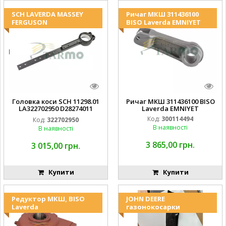
SCH LAVERDA MASSEY
Ричаг МКШ 311436100
FERGUSON
BISO Laverda EMNIYET
Головка коси SCH 11298.01
Ричаг МКШ 311436100 BISO
LA322702950 D28274011
Laverda EMNIYET
EMNIYET
Код:
300114494
Код:
322702950
В наявності
В наявності
3 865,00 грн.
3 015,00 грн.
Купити
Купити
Редуктор МКШ, BISO
JOHN DEERE
Laverda
газонокосарки