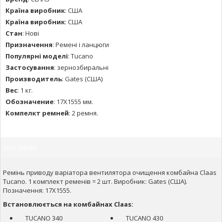
Країна виробник
:
США
Країна виробник
:
США
Стан
:
Нові
Призначення
:
Ремені і ланцюги
Популярні моделі
:
Tucano
Застосування
:
зернозбиральні
Производитель
:
Gates (США)
Вес
:
1 кг.
Обозначение
:
17X1555 мм.
Компелкт ремней
:
2 ремня.
Опис товару
Ремінь приводу варіатора вентилятора очищення комбайна Claas
Tucano. 1 комплект ременів = 2 шт. Виробник: Gates (США).
Позначення: 17X1555.
Встановлюється на комбайнах Claas:
TUCANO 340
TUCANO 430