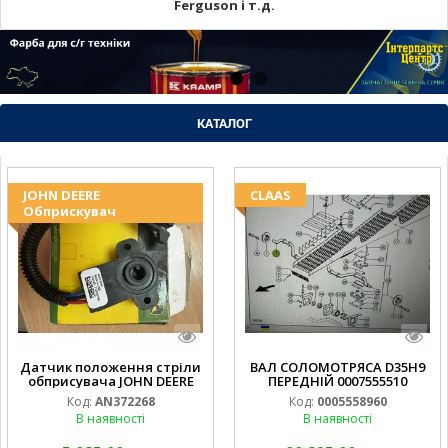
Ferguson і т.д.
КАТАЛОГ
JOHN DEERE
CLAAS
Обприскувач
Датчик положення стріли
ВАЛ СОЛОМОТРЯСА D35H9
обприсувача JOHN DEERE
ПЕРЕДНІЙ 0007555510
Код:
AN372268
Код:
0005558960
В наявності
В наявності