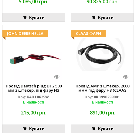
5 085,00 грн.
90 825,00 грн.
Купити
Купити
JOHN DEERE HELLA
CLAAS ФАРИ
Провід Deutsch plug DT2 500
Провід AMP з штекер, 2000
мм з штекер, під фару H3
ммм під фару H3 (CLAAS
(JOHN DEERE AL116438
013733) Hella
Код:
KADT062SW
Код:
8KB990299001
994.184.00) ) Kramp Hella
В наявності
В наявності
215,00 грн.
891,00 грн.
Купити
Купити