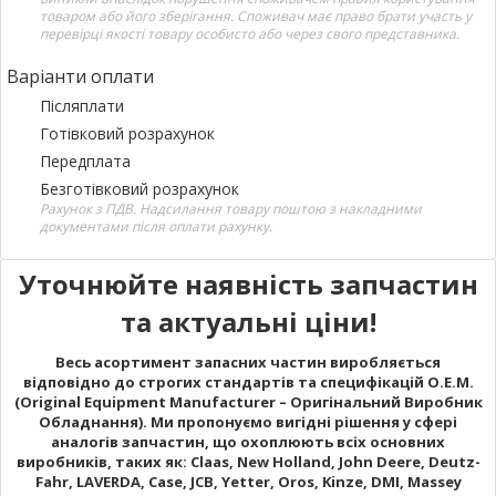
товаром або його зберігання. Споживач має право брати участь у
перевірці якості товару особисто або через свого представника.
Варіанти оплати
Післяплати
Готівковий розрахунок
Передплата
Безготівковий розрахунок
Рахунок з ПДВ. Надсилання товару поштою з накладними
документами після оплати рахунку.
Уточнюйте наявність запчастин
та актуальні ціни!
Весь асортимент запасних частин виробляється
відповідно до строгих стандартів та специфікацій O.E.M.
(Original Equipment Manufacturer – Оригінальний Виробник
Обладнання). Ми пропонуємо вигідні рішення у сфері
аналогів запчастин, що охоплюють всіх основних
виробників, таких як: Claas, New Holland, John Deere, Deutz-
Fahr, LAVERDA, Case, JCB, Yetter, Oros, Kinze, DMI, Massey