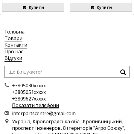
Купити
Купити
Головна
Товари
Контакти
Про нас
Відгуки
+3805030xxxxx
+3805051xxxxx
+3809627xxxxx
Показати телефони
i
nte
rpa
rts
cen
tre
@gm
ail
.co
m
Україна, Кіровоградська обл., Кропивницький,
проспект Інженеров, 8 (територія "Агро Союзу",