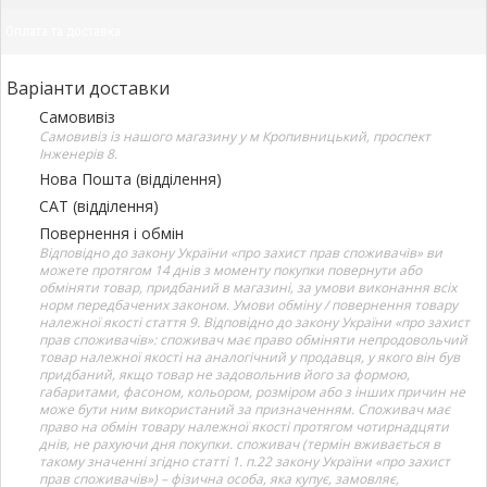
Оплата та доставка
Варіанти доставки
Самовивіз
Самовивіз із нашого магазину у м Кропивницький, проспект
Інженерів 8.
Нова Пошта (відділення)
САТ (відділення)
Повернення і обмін
Відповідно до закону України «про захист прав споживачів» ви
можете протягом 14 днів з моменту покупки повернути або
обміняти товар, придбаний в магазині, за умови виконання всіх
норм передбачених законом. Умови обміну / повернення товару
належної якості стаття 9. Відповідно до закону України «про захист
прав споживачів»: споживач має право обміняти непродовольчий
товар належної якості на аналогічний у продавця, у якого він був
придбаний, якщо товар не задовольнив його за формою,
габаритами, фасоном, кольором, розміром або з інших причин не
може бути ним використаний за призначенням. Споживач має
право на обмін товару належної якості протягом чотирнадцяти
днів, не рахуючи дня покупки. споживач (термін вживається в
такому значенні згідно статті 1. п.22 закону України «про захист
прав споживачів») – фізична особа, яка купує, замовляє,