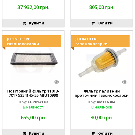
37 932,00 грн.
805,00 грн.
Купити
Купити
JOHN DEERE
JOHN DEERE
газонокосарки
газонокосарки
Повітряний фільтр 11013-
Фільтр паливний
7017 5354145-55 MIU10998
проточний газонокосарки
FGP014149
JOHN DEERE AM116304
Код:
FGP014149
Код:
AM116304
GY20709
В наявності
В наявності
655,00 грн.
80,00 грн.
Купити
Купити