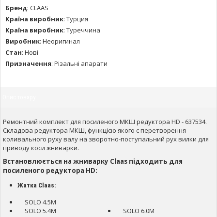
Бренд
:
CLAAS
Країна виробник
:
Турция
Країна виробник
:
Туреччина
Виробник
:
Неоригинал
Стан
:
Нові
Призначення
:
Різальні апарати
Опис товару
Ремонтний комплект для посиленого МКШ редуктора HD - 637534.
Складова редуктора МКШ, функцією якого є перетворення
коливального руху валу на зворотно-поступальний рух вилки для
приводу коси жниварки.
Встановлюється на жниварку Claas підходить для
посиленого редуктора HD:
Жатка Claas:
SOLO 4.5M
SOLO 5.4M
SOLO 6.0M