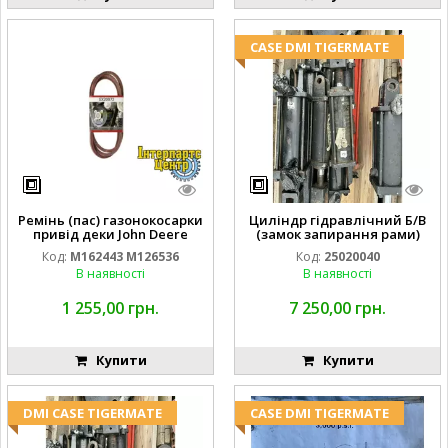
CASE DMI TIGERMATE
Ремінь (пас) газонокосарки
Циліндр гідравлічний Б/В
привід деки John Deere
(замок запирання рами)
M162443 M126536
2''X4'' 25320040
Код:
M162443 M126536
Код:
25020040
В наявності
В наявності
1 255,00 грн.
7 250,00 грн.
Купити
Купити
DMI CASE TIGERMATE
CASE DMI TIGERMATE