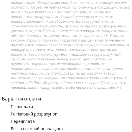
використовує або має намір придбати чи замовити продукцію для
особистих потреб, не пов’язаних з підприємницькою діяльністю або
виконанням обов’язків найманого працівника. обмін або
повернення товару належної якості провадиться: якщо не
використовувався; якщо збережено його товарний вигляд,
споживчі властивості, пломби, ярлики; на підставі розрахунковий
документ, виданий споживачеві разом з проданим товаром. умови
обміну / повернення товару неналежної якості стаття 8. Згідно із
законом України «про захист прав споживачів»: в разі виявлення
протягом встановленого гарантійного строку недоліків споживач, в
порядку та в строки, встановлені законодавством, має право
вимагати безоплатного усунення недоліків товару в розумний
строк. вимоги споживача, передбачених цією статтею, не
підлягають задоволенню, якщо продавець, виробник
(підприємство, що задовольняє вимоги споживача, встановлені
частиною першою цієї статті) доведуть, що недоліки товару
виникли внаслідок порушення споживачем правил користування
товаром або його зберігання. Споживач має право брати участь у
перевірці якості товару особисто або через свого представника.
Варіанти оплати
Післяплати
Готівковий розрахунок
Передплата
Безготівковий розрахунок