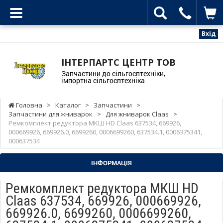
Вхід
ІНТЕРПАРТС ЦЕНТР ТОВ
Запчастини до сільгосптехніки,
імпортна сільгосптехніка
Головна
>
Каталог
>
Запчастини
>
Запчастини для жниварок
>
Для жниварок Claas
>
Ремкомплект редуктора МКШ HD Claas 637534, 669926,
000669926, 669926.0, 6699260, 0006699260, 637534.1, 0006375341,
000637534
ІНФОРМАЦІЯ
Ремкомплект редуктора МКШ HD
Claas 637534, 669926, 000669926,
669926.0, 6699260, 0006699260,