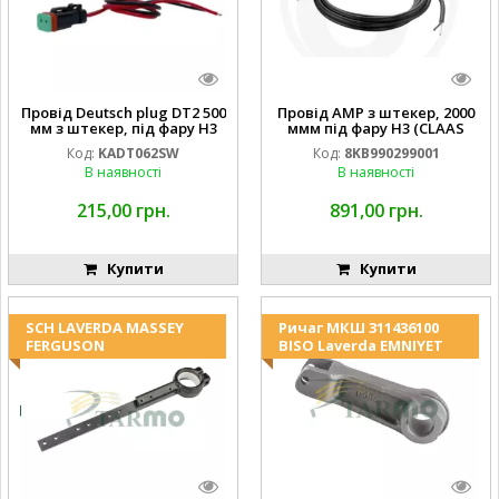
Провід Deutsch plug DT2 500
Провід AMP з штекер, 2000
мм з штекер, під фару H3
ммм під фару H3 (CLAAS
(JOHN DEERE AL116438
013733) Hella
Код:
KADT062SW
Код:
8KB990299001
994.184.00) ) Kramp Hella
В наявності
В наявності
215,00 грн.
891,00 грн.
Купити
Купити
SCH LAVERDA MASSEY
Ричаг МКШ 311436100
FERGUSON
BISO Laverda EMNIYET