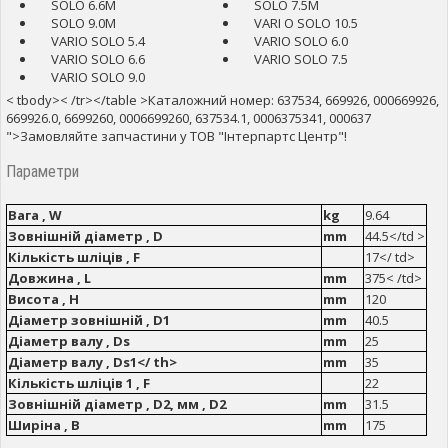
SOLO 6.6M
SOLO 7.5M
SOLO 9.0M
VARI O SOLO 10.5
VARIO SOLO 5.4
VARIO SOLO 6.0
VARIO SOLO 6.6
VARIO SOLO 7.5
VARIO SOLO 9.0
< tbody>< /tr></table >Каталожний номер: 637534, 669926, 000669926,
669926.0, 6699260, 0006699260, 637534.1, 0006375341, 000637
">Замовляйте запчастини у ТОВ "Інтерпартс Центр"!
Параметри
Вага , W
kg
9.64
Зовнішній діаметр , D
mm
44.5</td >
Кількість шліців , F
17</ td>
Довжина , L
mm
375< /td>
Висота , H
mm
120
Діаметр зовнішній , D1
mm
40.5
Діаметр валу , Ds
mm
25
Діаметр валу , Ds1</ th>
mm
35
Кількість шліців 1 , F
22
Зовнішній діаметр , D2, мм , D2
mm
31.5
Ширіна , B
mm
175