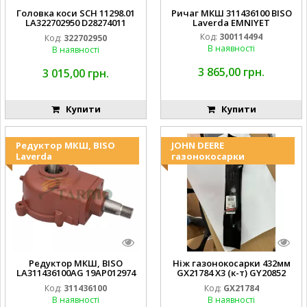
Головка коси SCH 11298.01
Ричаг МКШ 311436100 BISO
LA322702950 D28274011
Laverda EMNIYET
EMNIYET
Код:
300114494
Код:
322702950
В наявності
В наявності
3 865,00 грн.
3 015,00 грн.
Купити
Купити
Редуктор МКШ, BISO
JOHN DEERE
Laverda
газонокосарки
Редуктор МКШ, BISO
Ніж газонокосарки 432мм
LA311436100AG 19AP012974
GX21784 X3 (к-т) GY20852
Laverda EMNIYET
AM137757 AM141035
Код:
311436100
Код:
GX21784
В наявності
В наявності