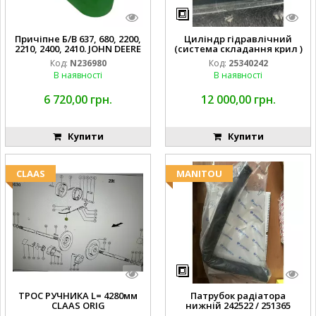
Причіпне Б/В 637, 680, 2200,
Циліндр гідравлічний
2210, 2400, 2410. JOHN DEERE
(система складання крил )
Код:
N236980
Код:
25340242
В наявності
В наявності
6 720,00 грн.
12 000,00 грн.
Купити
Купити
CLAAS
MANITOU
ТРОС РУЧНИКА L= 4280мм
Патрубок радіатора
CLAAS ORIG
нижній 242522 / 251365