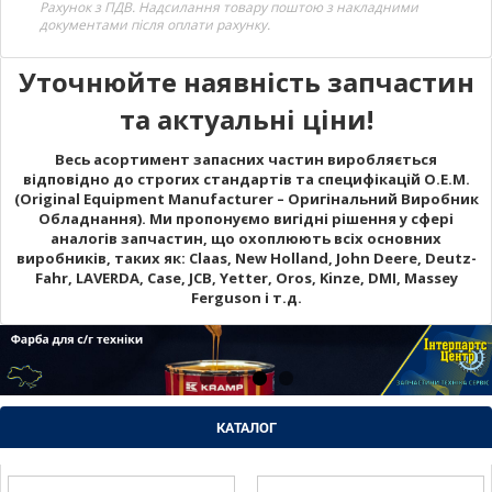
Рахунок з ПДВ. Надсилання товару поштою з накладними
документами після оплати рахунку.
Уточнюйте наявність запчастин
та актуальні ціни!
Весь асортимент запасних частин виробляється
відповідно до строгих стандартів та специфікацій O.E.M.
(Original Equipment Manufacturer – Оригінальний Виробник
Обладнання). Ми пропонуємо вигідні рішення у сфері
аналогів запчастин, що охоплюють всіх основних
виробників, таких як: Claas, New Holland, John Deere, Deutz-
Fahr, LAVERDA, Case, JCB, Yetter, Oros, Kinze, DMI, Massey
Ferguson і т.д.
КАТАЛОГ