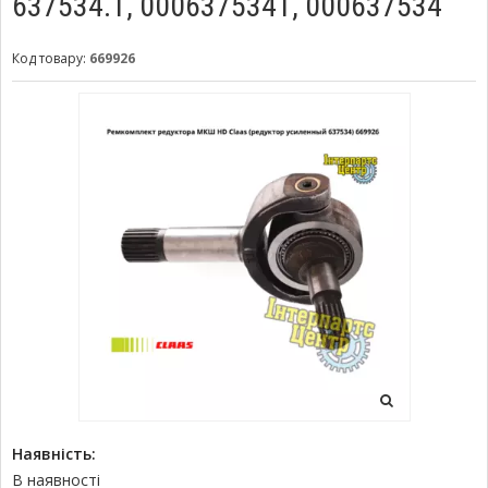
637534.1, 0006375341, 000637534
Код товару:
669926
Наявність:
В наявності