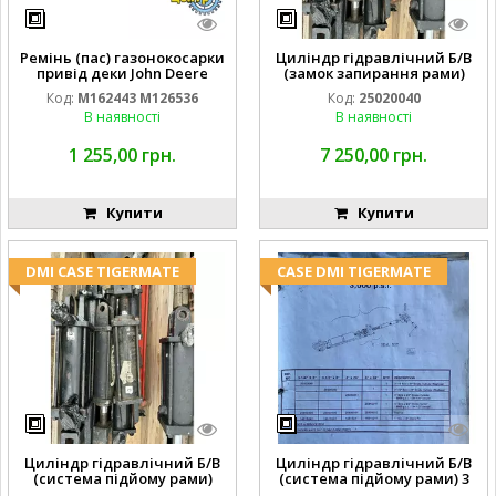
Ремінь (пас) газонокосарки
Циліндр гідравлічний Б/В
привід деки John Deere
(замок запирання рами)
M162443 M126536
2''X4'' 25320040
Код:
M162443 M126536
Код:
25020040
В наявності
В наявності
1 255,00 грн.
7 250,00 грн.
Купити
Купити
DMI CASE TIGERMATE
CASE DMI TIGERMATE
Циліндр гідравлічний Б/В
Циліндр гідравлічний Б/В
(система підйому рами)
(система підйому рами) 3
3X8 87423768
1/2 84255910