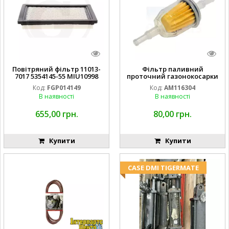
Повітряний фільтр 11013-
Фільтр паливний
7017 5354145-55 MIU10998
проточний газонокосарки
FGP014149
JOHN DEERE AM116304
Код:
FGP014149
Код:
AM116304
GY20709
В наявності
В наявності
655,00 грн.
80,00 грн.
Купити
Купити
CASE DMI TIGERMATE