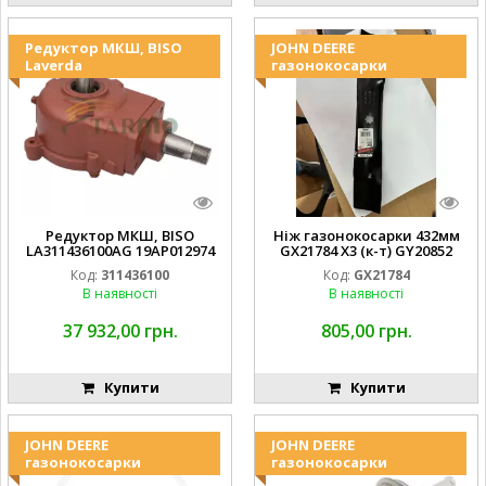
Редуктор МКШ, BISO
JOHN DEERE
Laverda
газонокосарки
Редуктор МКШ, BISO
Ніж газонокосарки 432мм
LA311436100AG 19AP012974
GX21784 X3 (к-т) GY20852
Laverda EMNIYET
AM137757 AM141035
Код:
311436100
Код:
GX21784
В наявності
В наявності
37 932,00 грн.
805,00 грн.
Купити
Купити
JOHN DEERE
JOHN DEERE
газонокосарки
газонокосарки