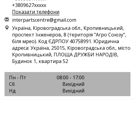
+3809627xxxxx
Показати телефони
i
nte
rpa
rts
cen
tre
@gm
ail
.co
m
Україна, Кіровоградська обл., Кропивницький,
проспект Інженеров, 8 (територія "Агро Союзу",
біля мрео). Код ЄДРПОУ 40758991. Юридична
адреса: Україна, 25015, Кіровоградська обл., місто
Кропивницький, ПЛОЩА ДРУЖБИ НАРОДІВ,
Будинок 1, квартира 52
Пн - Пт
08:00 - 17:00
Сб
Вихідний
Нд
Вихідний