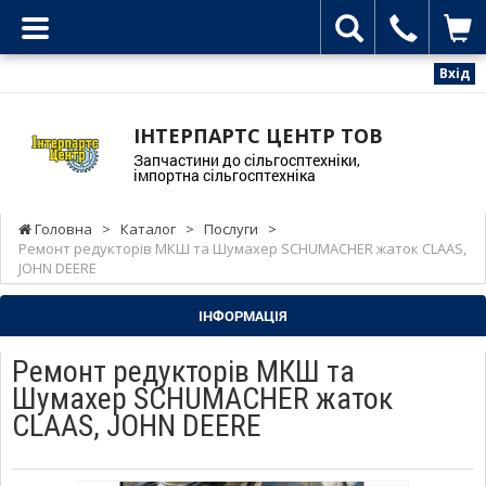
Вхід
ІНТЕРПАРТС ЦЕНТР ТОВ
Запчастини до сільгосптехніки,
імпортна сільгосптехніка
Головна
>
Каталог
>
Послуги
>
Ремонт редукторів МКШ та Шумахер SCHUMACHER жаток CLAAS,
JOHN DEERE
ІНФОРМАЦІЯ
Ремонт редукторів МКШ та
Шумахер SCHUMACHER жаток
CLAAS, JOHN DEERE