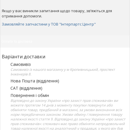
Якщо у вас виникли запитання щодо товару, зв’яжіться для
отримання допомоги.
Замовляйте запчастини у ТОВ "Інтерпартс Центр"
Оплата та доставка
Варіанти доставки
Самовивіз
Самовивіз із нашого магазину у м Кропивницький, проспект
Інженерів 8.
Нова Пошта (відділення)
САТ (відділення)
Повернення і обмін
Відповідно до закону України «про захист прав споживачів» ви
можете протягом 14 днів з моменту покупки повернути або
обміняти товар, придбаний в магазині, за умови виконання всіх
норм передбачених законом. Умови обміну / повернення товару
належної якості стаття 9. Відповідно до закону України «про захист
прав споживачів»: споживач має право обміняти непродовольчий
товар належної якості на аналогічний у продавця, у якого він був