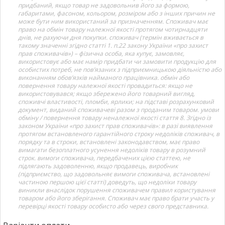
придбаний, якщо товар не задовольнив його за формою,
габаритами, фасоном, кольором, розміром або з інших причин не
може бути ним використаний за призначенням. Споживач має
право на обмін товару належної якості протягом чотирнадцяти
днів, не рахуючи дня покупки. споживач (термін вживається в
такому значенні згідно статті 1. п.22 закону України «про захист
прав споживачів») – фізична особа, яка купує, замовляє,
використовує або має намір придбати чи замовити продукцію для
особистих потреб, не пов’язаних з підприємницькою діяльністю або
виконанням обов’язків найманого працівника. обмін або
повернення товару належної якості провадиться: якщо не
використовувався; якщо збережено його товарний вигляд,
споживчі властивості, пломби, ярлики; на підставі розрахунковий
документ, виданий споживачеві разом з проданим товаром. умови
обміну / повернення товару неналежної якості стаття 8. Згідно із
законом України «про захист прав споживачів»: в разі виявлення
протягом встановленого гарантійного строку недоліків споживач, в
порядку та в строки, встановлені законодавством, має право
вимагати безоплатного усунення недоліків товару в розумний
строк. вимоги споживача, передбачених цією статтею, не
підлягають задоволенню, якщо продавець, виробник
(підприємство, що задовольняє вимоги споживача, встановлені
частиною першою цієї статті) доведуть, що недоліки товару
виникли внаслідок порушення споживачем правил користування
товаром або його зберігання. Споживач має право брати участь у
перевірці якості товару особисто або через свого представника.