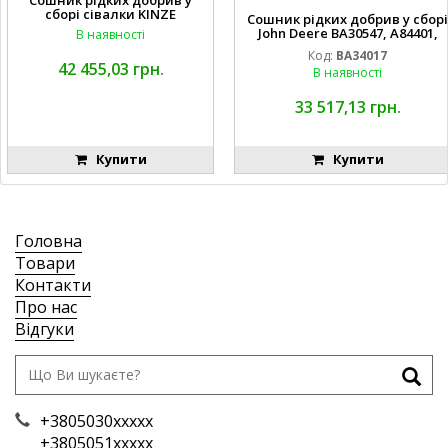
Сошник рідких добрив у
сборі сівалки KINZE
Сошник рідких добрив у сборі
John Deere BA30547, A84401,
В наявності
AA65563, AA65562, A82739,
Код:
BA34017
A82743, AA56092, A72503,
42 455,03 грн.
В наявності
A72504,
AA35154, AA26234, A72398, A827
68, H137235, A72358, AA65564, A
33 517,13 грн.
A65566, A49917, A49918,
Купити
Купити
Головна
Товари
Контакти
Про нас
Відгуки
+3805030xxxxx
+3805051xxxxx