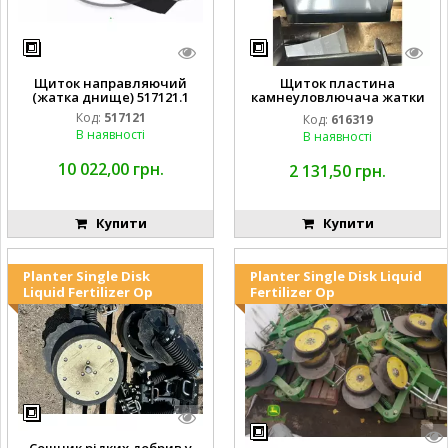
Щиток направляючий
Щиток пластина
(жатка днище) 517121.1
камнеуловлючача жатки
FLEX CAT CLAAS
Код:
517121
Код:
616319
В наявності
В наявності
10 022,00 грн.
2 131,50 грн.
Купити
Купити
Planter Single Disk
Planter Single Disk Liquid
Liquid Fertilizer Op
Fertilizer Op