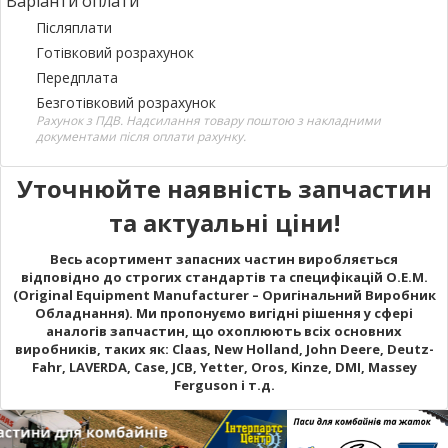
Варіанти оплати
Післяплати
Готівковий розрахунок
Передплата
Безготівковий розрахунок
Рахунок з ПДВ. Надсилання товару поштою з накладними
документами після оплати рахунку.
Уточнюйте наявність запчастин
та актуальні ціни!
Весь асортимент запасних частин виробляється
відповідно до строгих стандартів та специфікацій O.E.M.
(Original Equipment Manufacturer – Оригінальний Виробник
Обладнання). Ми пропонуємо вигідні рішення у сфері
аналогів запчастин, що охоплюють всіх основних
виробників, таких як: Claas, New Holland, John Deere, Deutz-
Fahr, LAVERDA, Case, JCB, Yetter, Oros, Kinze, DMI, Massey
Ferguson і т.д.