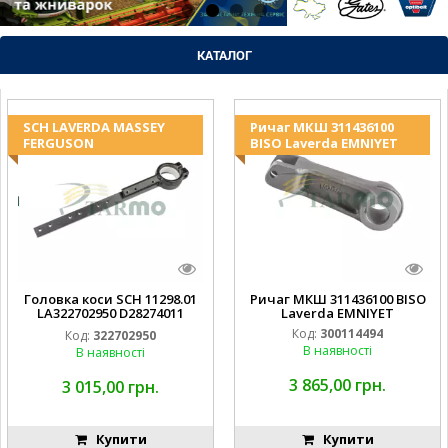
КАТАЛОГ
SCH LAVERDA MASSEY
Ричаг МКШ 311436100
FERGUSON
BISO Laverda EMNIYET
Головка коси SCH 11298.01
Ричаг МКШ 311436100 BISO
LA322702950 D28274011
Laverda EMNIYET
EMNIYET
Код:
300114494
Код:
322702950
В наявності
В наявності
3 865,00 грн.
3 015,00 грн.
Купити
Купити