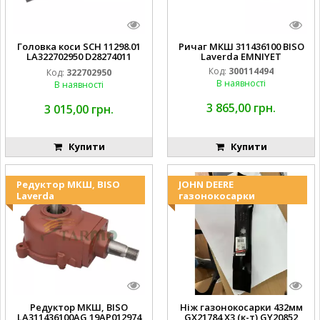
Головка коси SCH 11298.01
Ричаг МКШ 311436100 BISO
LA322702950 D28274011
Laverda EMNIYET
EMNIYET
Код:
300114494
Код:
322702950
В наявності
В наявності
3 865,00 грн.
3 015,00 грн.
Купити
Купити
Редуктор МКШ, BISO
JOHN DEERE
Laverda
газонокосарки
Редуктор МКШ, BISO
Ніж газонокосарки 432мм
LA311436100AG 19AP012974
GX21784 X3 (к-т) GY20852