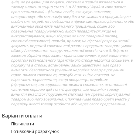
днів, не рахуючи дня покупки. споживач (термін вживається в
такому значенні згідно статті 1. п.22 закону України «про захист
прав споживачів») – фізична особа, яка купує, замовляє,
використовує або має намір придбати чи замовити продукцію для
особистих потреб, не пов’язаних з підприємницькою діяльністю або
виконанням обов’язків найманого працівника. обмін або
повернення товару належної якості провадиться: якщо не
використовувався; якщо збережено його товарний вигляд,
споживчі властивості, пломби, ярлики; на підставі розрахунковий
документ, виданий споживачеві разом з проданим товаром. умови
обміну / повернення товару неналежної якості стаття 8. Згідно із
законом України «про захист прав споживачів»: в разі виявлення
протягом встановленого гарантійного строку недоліків споживач, в
порядку та в строки, встановлені законодавством, має право
вимагати безоплатного усунення недоліків товару в розумний
строк. вимоги споживача, передбачених цією статтею, не
підлягають задоволенню, якщо продавець, виробник
(підприємство, що задовольняє вимоги споживача, встановлені
частиною першою цієї статті) доведуть, що недоліки товару
виникли внаслідок порушення споживачем правил користування
товаром або його зберігання. Споживач має право брати участь у
перевірці якості товару особисто або через свого представника.
Варіанти оплати
Післяплати
Готівковий розрахунок