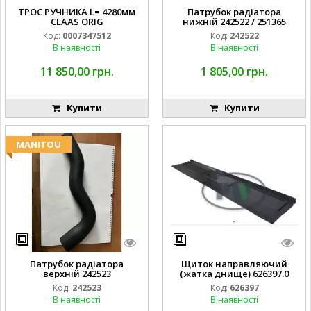
ТРОС РУЧНИКА L= 4280мм
Патрубок радіатора
CLAAS ORIG
нижній 242522 / 251365
Код:
0007347512
Код:
242522
В наявності
В наявності
11 850,00 грн.
1 805,00 грн.
Купити
Купити
MANITOU
Патрубок радіатора
Щиток направляючий
верхній 242523
(жатка днище) 626397.0
Код:
242523
Код:
626397
В наявності
В наявності