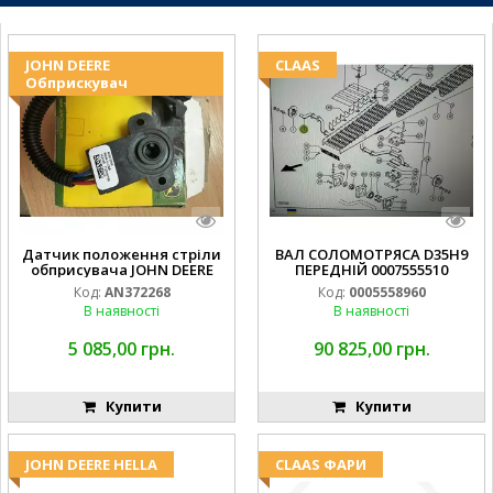
JOHN DEERE
CLAAS
Обприскувач
Датчик положення стріли
ВАЛ СОЛОМОТРЯСА D35H9
обприсувача JOHN DEERE
ПЕРЕДНІЙ 0007555510
Код:
AN372268
Код:
0005558960
В наявності
В наявності
5 085,00 грн.
90 825,00 грн.
Купити
Купити
JOHN DEERE HELLA
CLAAS ФАРИ