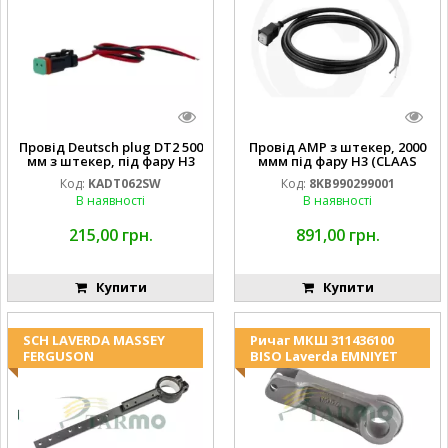
Провід Deutsch plug DT2 500
Провід AMP з штекер, 2000
мм з штекер, під фару H3
ммм під фару H3 (CLAAS
(JOHN DEERE AL116438
013733) Hella
Код:
KADT062SW
Код:
8KB990299001
994.184.00) ) Kramp Hella
В наявності
В наявності
215,00 грн.
891,00 грн.
Купити
Купити
SCH LAVERDA MASSEY
Ричаг МКШ 311436100
FERGUSON
BISO Laverda EMNIYET