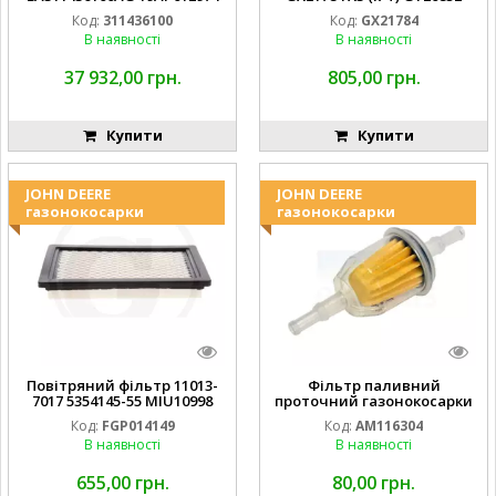
Laverda EMNIYET
AM137757 AM141035
Код:
311436100
Код:
GX21784
В наявності
В наявності
37 932,00 грн.
805,00 грн.
Купити
Купити
JOHN DEERE
JOHN DEERE
газонокосарки
газонокосарки
Повітряний фільтр 11013-
Фільтр паливний
7017 5354145-55 MIU10998
проточний газонокосарки
FGP014149
JOHN DEERE AM116304
Код:
FGP014149
Код:
AM116304
GY20709
В наявності
В наявності
655,00 грн.
80,00 грн.