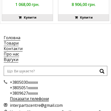
1 068,00 грн.
8 906,00 грн.
Купити
Купити
Головна
Товари
Контакти
Про нас
Відгуки
+3805030xxxxx
+3805051xxxxx
+3809627xxxxx
Показати телефони
i
nte
rpa
rts
cen
tre
@gm
ail
.co
m