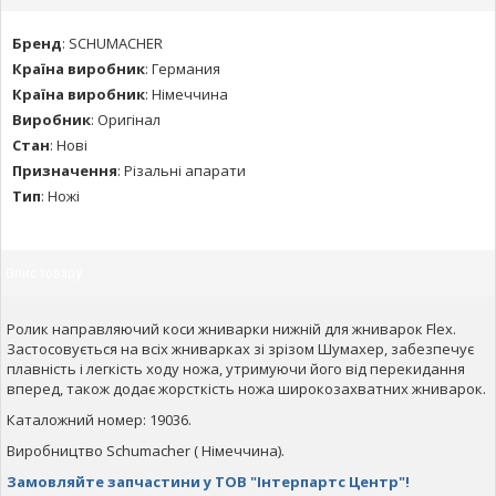
Бренд
:
SCHUMACHER
Країна виробник
:
Германия
Країна виробник
:
Німеччина
Виробник
:
Оригінал
Стан
:
Нові
Призначення
:
Різальні апарати
Тип
:
Ножі
Опис товару
Ролик направляючий коси жниварки нижній для жниварок Flex.
Застосовується на всіх жниварках зі зрізом Шумахер, забезпечує
плавність і легкість ходу ножа, утримуючи його від перекидання
вперед, також додає жорсткість ножа широкозахватних жниварок.
Каталожний номер: 19036.
Виробництво Schumacher ( Німеччина).
Замовляйте запчастини у ТОВ "Інтерпартс Центр"!