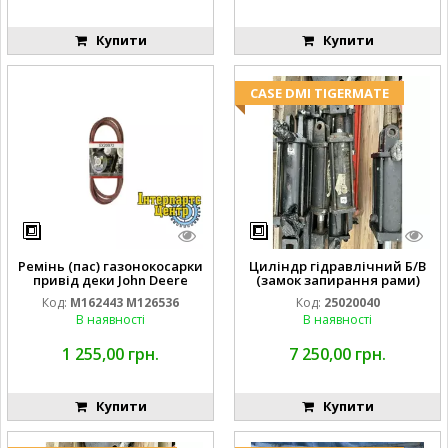
Купити
Купити
CASE DMI TIGERMATE
Ремінь (пас) газонокосарки
Циліндр гідравлічний Б/В
привід деки John Deere
(замок запирання рами)
M162443 M126536
2''X4'' 25320040
Код:
M162443 M126536
Код:
25020040
В наявності
В наявності
1 255,00 грн.
7 250,00 грн.
Купити
Купити