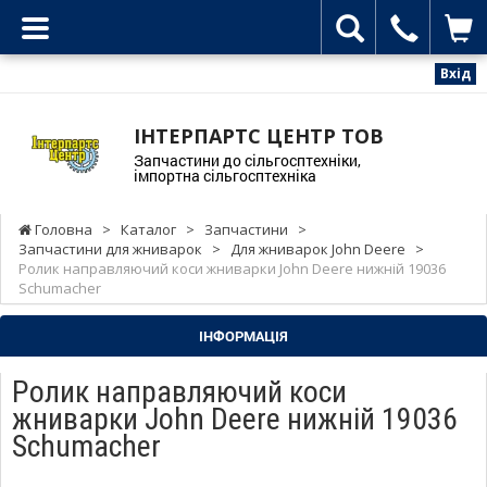
Вхід
ІНТЕРПАРТС ЦЕНТР ТОВ
Запчастини до сільгосптехніки,
імпортна сільгосптехніка
Головна
>
Каталог
>
Запчастини
>
Запчастини для жниварок
>
Для жниварок John Deere
>
Ролик направляючий коси жниварки John Deere нижній 19036
Schumacher
ІНФОРМАЦІЯ
Ролик направляючий коси
жниварки John Deere нижній 19036
Schumacher