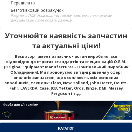
Передплата
Безготівковий розрахунок
Рахунок з ПДВ. Надсилання товару поштою з накладними
документами після оплати рахунку.
Уточнюйте наявність запчастин
та актуальні ціни!
Весь асортимент запасних частин виробляється
відповідно до строгих стандартів та специфікацій O.E.M.
(Original Equipment Manufacturer – Оригінальний Виробник
Обладнання). Ми пропонуємо вигідні рішення у сфері
аналогів запчастин, що охоплюють всіх основних
виробників, таких як: Claas, New Holland, John Deere, Deutz-
Fahr, LAVERDA, Case, JCB, Yetter, Oros, Kinze, DMI, Massey
Ferguson і т.д.
КАТАЛОГ