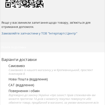
Якщо у вас виникли запитання щодо товару, зв’яжіться для
отримання допомоги.
Замовляйте запчастини у ТОВ "Інтерпартс Центр"
Оплата та доставка
Варіанти доставки
Самовивіз
Самовивіз із нашого магазину у м Кропивницький, проспект
Інженерів 8.
Нова Пошта (відділення)
САТ (відділення)
Повернення і обмін
Відповідно до закону України «про захист прав споживачів» ви
можете протягом 14 днів з моменту покупки повернути або
обміняти товар, придбаний в магазині, за умови виконання всіх