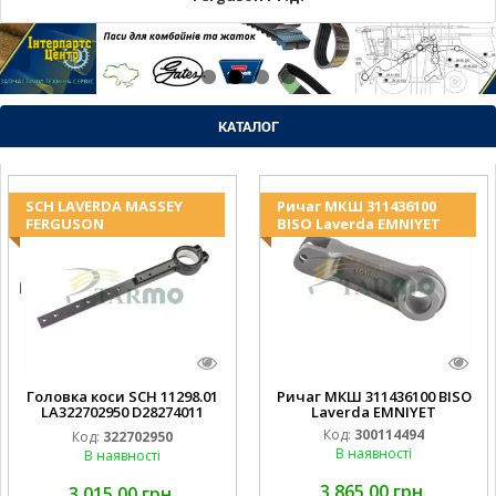
КАТАЛОГ
SCH LAVERDA MASSEY
Ричаг МКШ 311436100
FERGUSON
BISO Laverda EMNIYET
Головка коси SCH 11298.01
Ричаг МКШ 311436100 BISO
LA322702950 D28274011
Laverda EMNIYET
EMNIYET
Код:
300114494
Код:
322702950
В наявності
В наявності
3 865,00 грн.
3 015,00 грн.