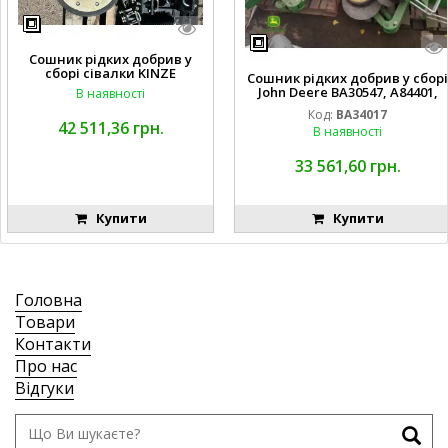
Сошник рідких добрив у
сборі сівалки KINZE
Сошник рідких добрив у сборі
John Deere BA30547, A84401,
В наявності
AA65563, AA65562, A82739,
Код:
BA34017
A82743, AA56092, A72503,
42 511,36 грн.
В наявності
A72504,
AA35154, AA26234, A72398, A827
68, H137235, A72358, AA65564, A
33 561,60 грн.
A65566, A49917, A49918,
Купити
Купити
Головна
Товари
Контакти
Про нас
Відгуки