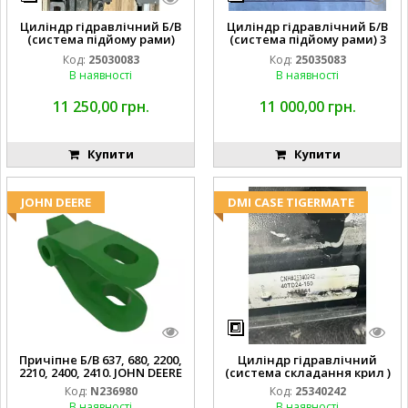
Циліндр гідравлічний Б/В
Циліндр гідравлічний Б/В
(система підйому рами)
(система підйому рами) 3
3X8 87423768
1/2 84255910
Код:
25030083
Код:
25035083
В наявності
В наявності
11 250,00 грн.
11 000,00 грн.
Купити
Купити
JOHN DEERE
DMI CASE TIGERMATE
Причіпне Б/В 637, 680, 2200,
Циліндр гідравлічний
2210, 2400, 2410. JOHN DEERE
(система складання крил )
Код:
N236980
Код:
25340242
В наявності
В наявності