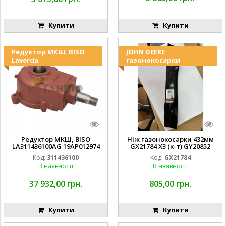
Купити
Купити
Редуктор МКШ, BISO
JOHN DEERE
Laverda
газонокосарки
Редуктор МКШ, BISO
Ніж газонокосарки 432мм
LA311436100AG 19AP012974
GX21784 X3 (к-т) GY20852
Laverda EMNIYET
AM137757 AM141035
Код:
311436100
Код:
GX21784
В наявності
В наявності
37 932,00 грн.
805,00 грн.
Купити
Купити