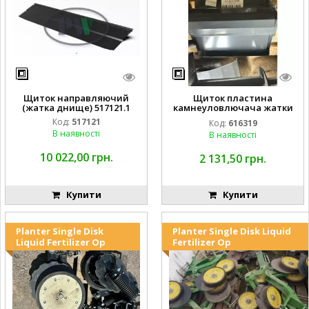
Щиток направляючий
Щиток пластина
(жатка днище) 517121.1
камнеуловлючача жатки
FLEX CAT CLAAS
Код:
517121
Код:
616319
В наявності
В наявності
10 022,00 грн.
2 131,50 грн.
Купити
Купити
Planter Single Disk
Planter Single Disk Liquid
Liquid Fertilizer Op
Fertilizer Op