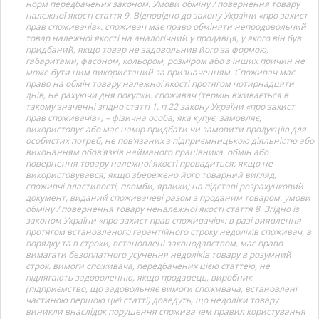
норм передбачених законом. Умови обміну / повернення товару
належної якості стаття 9. Відповідно до закону України «про захист
прав споживачів»: споживач має право обміняти непродовольчий
товар належної якості на аналогічний у продавця, у якого він був
придбаний, якщо товар не задовольнив його за формою,
габаритами, фасоном, кольором, розміром або з інших причин не
може бути ним використаний за призначенням. Споживач має
право на обмін товару належної якості протягом чотирнадцяти
днів, не рахуючи дня покупки. споживач (термін вживається в
такому значенні згідно статті 1. п.22 закону України «про захист
прав споживачів») – фізична особа, яка купує, замовляє,
використовує або має намір придбати чи замовити продукцію для
особистих потреб, не пов’язаних з підприємницькою діяльністю або
виконанням обов’язків найманого працівника. обмін або
повернення товару належної якості провадиться: якщо не
використовувався; якщо збережено його товарний вигляд,
споживчі властивості, пломби, ярлики; на підставі розрахунковий
документ, виданий споживачеві разом з проданим товаром. умови
обміну / повернення товару неналежної якості стаття 8. Згідно із
законом України «про захист прав споживачів»: в разі виявлення
протягом встановленого гарантійного строку недоліків споживач, в
порядку та в строки, встановлені законодавством, має право
вимагати безоплатного усунення недоліків товару в розумний
строк. вимоги споживача, передбачених цією статтею, не
підлягають задоволенню, якщо продавець, виробник
(підприємство, що задовольняє вимоги споживача, встановлені
частиною першою цієї статті) доведуть, що недоліки товару
виникли внаслідок порушення споживачем правил користування