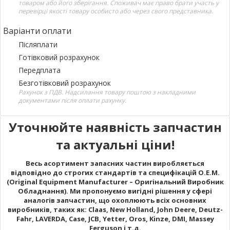
товаром або його зберігання. Споживач має право брати участь у
перевірці якості товару особисто або через свого представника.
Варіанти оплати
Післяплати
Готівковий розрахунок
Передплата
Безготівковий розрахунок
Рахунок з ПДВ. Надсилання товару поштою з накладними
документами після оплати рахунку.
Уточнюйте наявність запчастин
та актуальні ціни!
Весь асортимент запасних частин виробляється
відповідно до строгих стандартів та специфікацій O.E.M.
(Original Equipment Manufacturer – Оригінальний Виробник
Обладнання). Ми пропонуємо вигідні рішення у сфері
аналогів запчастин, що охоплюють всіх основних
виробників, таких як: Claas, New Holland, John Deere, Deutz-
Fahr, LAVERDA, Case, JCB, Yetter, Oros, Kinze, DMI, Massey
Ferguson і т.д.