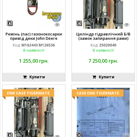
Ремінь (пас) газонокосарки
Циліндр гідравлічний Б/В
привід деки John Deere
(замок запирання рами)
M162443 M126536
2''X4'' 25320040
Код:
M162443 M126536
Код:
25020040
В наявності
В наявності
1 255,00 грн.
7 250,00 грн.
Купити
Купити
DMI CASE TIGERMATE
CASE DMI TIGERMATE