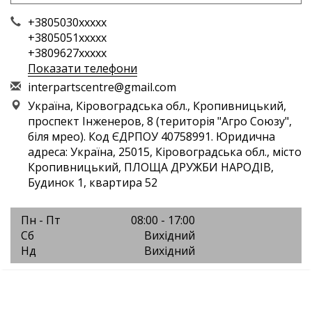
+3805030xxxxx
+3805051xxxxx
+3809627xxxxx
Показати телефони
i
nte
rpa
rts
cen
tre
@gm
ail
.co
m
Україна, Кіровоградська обл., Кропивницький,
проспект Інженеров, 8 (територія "Агро Союзу",
біля мрео). Код ЄДРПОУ 40758991. Юридична
адреса: Україна, 25015, Кіровоградська обл., місто
Кропивницький, ПЛОЩА ДРУЖБИ НАРОДІВ,
Будинок 1, квартира 52
Пн - Пт
08:00 - 17:00
Сб
Вихідний
Нд
Вихідний