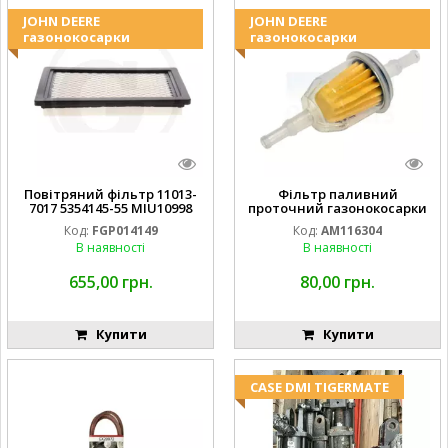
JOHN DEERE
JOHN DEERE
газонокосарки
газонокосарки
Повітряний фільтр 11013-
Фільтр паливний
7017 5354145-55 MIU10998
проточний газонокосарки
FGP014149
JOHN DEERE AM116304
Код:
FGP014149
Код:
AM116304
GY20709
В наявності
В наявності
655,00 грн.
80,00 грн.
Купити
Купити
CASE DMI TIGERMATE