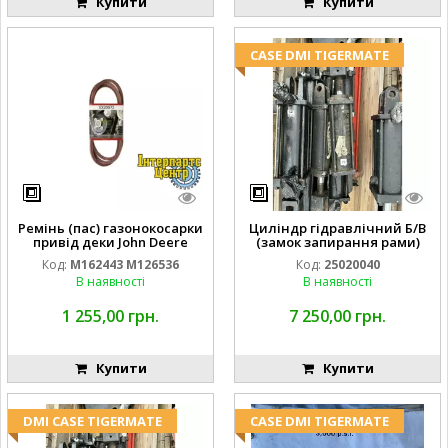
Купити
Купити
CASE DMI TIGERMATE
Ремінь (пас) газонокосарки
Циліндр гідравлічний Б/В
привід деки John Deere
(замок запирання рами)
M162443 M126536
2''X4'' 25320040
Код:
M162443 M126536
Код:
25020040
В наявності
В наявності
1 255,00 грн.
7 250,00 грн.
Купити
Купити
DMI CASE TIGERMATE
CASE DMI TIGERMATE