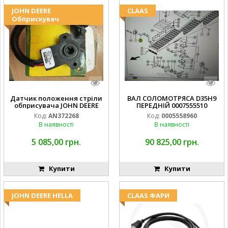
JOHN DEERE
CLAAS
Обприскувач
Датчик положення стріли
ВАЛ СОЛОМОТРЯСА D35H9
обприсувача JOHN DEERE
ПЕРЕДНІЙ 0007555510
Код:
AN372268
Код:
0005558960
В наявності
В наявності
5 085,00 грн.
90 825,00 грн.
Купити
Купити
JOHN DEERE HELLA
CLAAS ФАРИ