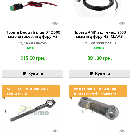
Провід Deutsch plug DT2 500
Провід AMP з штекер, 2000
мм з штекер, під фару H3
ммм під фару H3 (CLAAS
(JOHN DEERE AL116438
013733) Hella
Код:
KADT062SW
Код:
8KB990299001
994.184.00) ) Kramp Hella
В наявності
В наявності
215,00 грн.
891,00 грн.
Купити
Купити
SCH LAVERDA MASSEY
Ричаг МКШ 311436100
FERGUSON
BISO Laverda EMNIYET