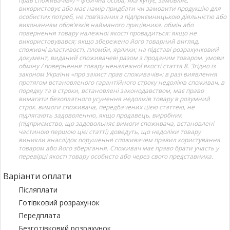
прав споживачів») – фізична особа, яка купує, замовляє,
використовує або має намір придбати чи замовити продукцію для
особистих потреб, не пов’язаних з підприємницькою діяльністю або
виконанням обов’язків найманого працівника. обмін або
повернення товару належної якості провадиться: якщо не
використовувався; якщо збережено його товарний вигляд,
споживчі властивості, пломби, ярлики; на підставі розрахунковий
документ, виданий споживачеві разом з проданим товаром. умови
обміну / повернення товару неналежної якості стаття 8. Згідно із
законом України «про захист прав споживачів»: в разі виявлення
протягом встановленого гарантійного строку недоліків споживач, в
порядку та в строки, встановлені законодавством, має право
вимагати безоплатного усунення недоліків товару в розумний
строк. вимоги споживача, передбачених цією статтею, не
підлягають задоволенню, якщо продавець, виробник
(підприємство, що задовольняє вимоги споживача, встановлені
частиною першою цієї статті) доведуть, що недоліки товару
виникли внаслідок порушення споживачем правил користування
товаром або його зберігання. Споживач має право брати участь у
перевірці якості товару особисто або через свого представника.
Варіанти оплати
Післяплати
Готівковий розрахунок
Передплата
Безготівковий розрахунок