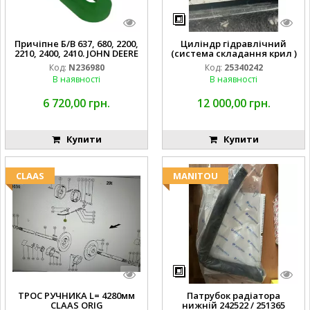
Причіпне Б/В 637, 680, 2200,
Циліндр гідравлічний
2210, 2400, 2410. JOHN DEERE
(система складання крил )
Код:
N236980
Код:
25340242
В наявності
В наявності
6 720,00 грн.
12 000,00 грн.
Купити
Купити
CLAAS
MANITOU
ТРОС РУЧНИКА L= 4280мм
Патрубок радіатора
CLAAS ORIG
нижній 242522 / 251365