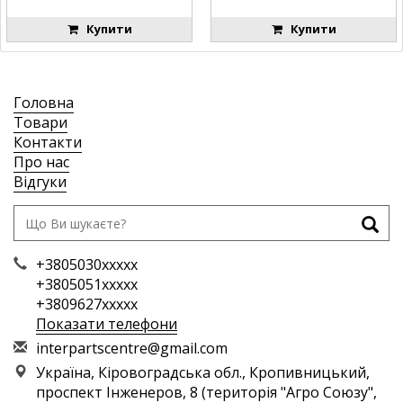
Купити
Купити
Головна
Товари
Контакти
Про нас
Відгуки
+3805030xxxxx
+3805051xxxxx
+3809627xxxxx
Показати телефони
i
nte
rpa
rts
cen
tre
@gm
ail
.co
m
Україна, Кіровоградська обл., Кропивницький,
проспект Інженеров, 8 (територія "Агро Союзу",