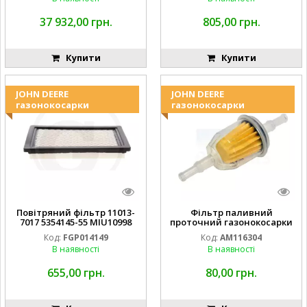
37 932,00 грн.
805,00 грн.
Купити
Купити
JOHN DEERE
JOHN DEERE
газонокосарки
газонокосарки
Повітряний фільтр 11013-
Фільтр паливний
7017 5354145-55 MIU10998
проточний газонокосарки
FGP014149
JOHN DEERE AM116304
Код:
FGP014149
Код:
AM116304
GY20709
В наявності
В наявності
655,00 грн.
80,00 грн.