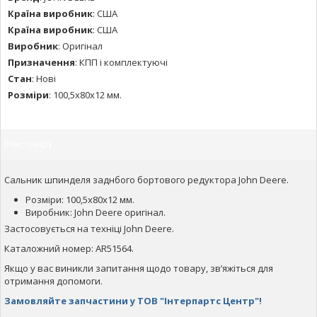
Країна виробник
:
США
Країна виробник
:
США
Виробник
:
Оригінал
Призначення
:
КПП і комплектуючі
Стан
:
Нові
Розміри
:
100,5х80х12 мм.
Опис товару
Сальник шпинделя заднбого бортового редуктора John Deere.
Розміри: 100,5х80х12 мм.
Виробник: John Deere оригінал.
Застосовується на техніці John Deere.
Каталожний номер: AR51564.
Якщо у вас виникли запитання щодо товару, зв’яжіться для
отримання допомоги.
Замовляйте запчастини у ТОВ "Інтерпартс Центр"!