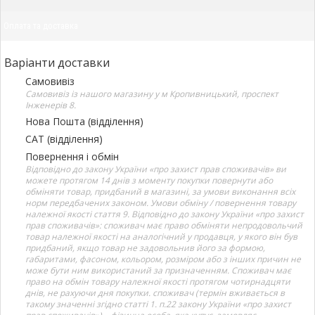
Оплата та доставка
Варіанти доставки
Самовивіз
Самовивіз із нашого магазину у м Кропивницький, проспект
Інженерів 8.
Нова Пошта (відділення)
САТ (відділення)
Повернення і обмін
Відповідно до закону України «про захист прав споживачів» ви
можете протягом 14 днів з моменту покупки повернути або
обміняти товар, придбаний в магазині, за умови виконання всіх
норм передбачених законом. Умови обміну / повернення товару
належної якості стаття 9. Відповідно до закону України «про захист
прав споживачів»: споживач має право обміняти непродовольчий
товар належної якості на аналогічний у продавця, у якого він був
придбаний, якщо товар не задовольнив його за формою,
габаритами, фасоном, кольором, розміром або з інших причин не
може бути ним використаний за призначенням. Споживач має
право на обмін товару належної якості протягом чотирнадцяти
днів, не рахуючи дня покупки. споживач (термін вживається в
такому значенні згідно статті 1. п.22 закону України «про захист