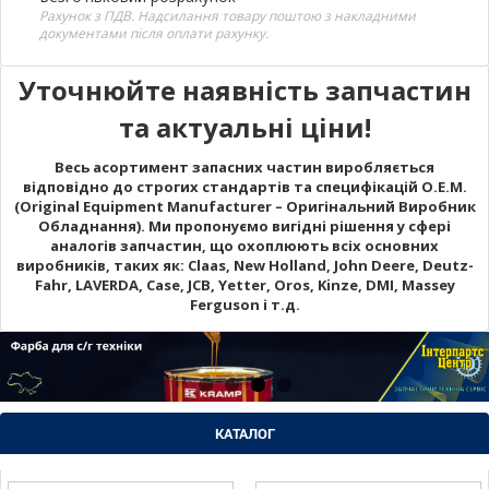
Рахунок з ПДВ. Надсилання товару поштою з накладними
документами після оплати рахунку.
Уточнюйте наявність запчастин
та актуальні ціни!
Весь асортимент запасних частин виробляється
відповідно до строгих стандартів та специфікацій O.E.M.
(Original Equipment Manufacturer – Оригінальний Виробник
Обладнання). Ми пропонуємо вигідні рішення у сфері
аналогів запчастин, що охоплюють всіх основних
виробників, таких як: Claas, New Holland, John Deere, Deutz-
Fahr, LAVERDA, Case, JCB, Yetter, Oros, Kinze, DMI, Massey
Ferguson і т.д.
КАТАЛОГ