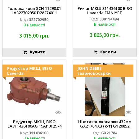
Головка коси SCH 11298.01
Ричаг МКШ 311436100 BISO
LA322702950 D28274011
Laverda EMNIYET
EMNIYET
Код:
300114494
Код:
322702950
В наявності
В наявності
3 865,00 грн.
3 015,00 грн.
Купити
Купити
Редуктор МКШ, BISO
JOHN DEERE
Laverda
газонокосарки
Редуктор МКШ, BISO
Ніж газонокосарки 432мм
LA311436100AG 19AP012974
GX21784 X3 (к-т) GY20852
Laverda EMNIYET
AM137757 AM141035
Код:
311436100
Код:
GX21784
В наявності
В наявності