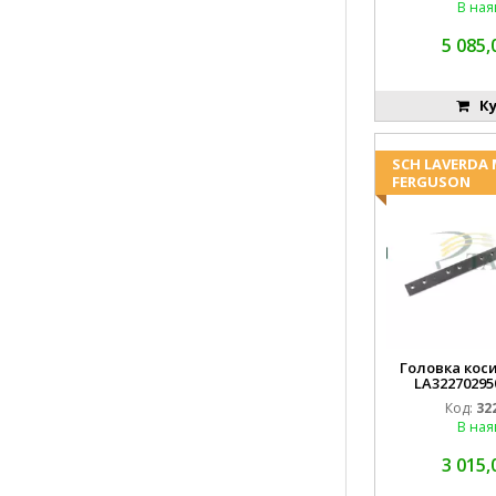
В ная
5 085,
Ку
SCH LAVERDA
FERGUSON
Головка коси
LA32270295
EMN
Код:
32
В ная
3 015,