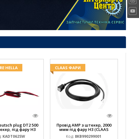
RE HELLA
CLAAS ФАРИ
eutsch plug DT2 500
Провід AMP з штекер, 2000
екер, під фару H3
ммм під фару H3 (CLAAS
 DEERE AL116438
013733) Hella
:
KADT062SW
Код:
8KB990299001
.00) ) Kramp Hella