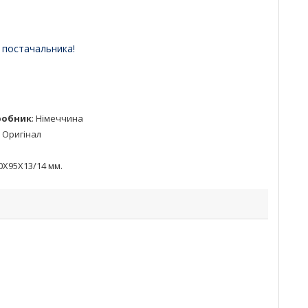
 постачальника!
робник
:
Німеччина
:
Оригінал
0X95X13/14 мм.