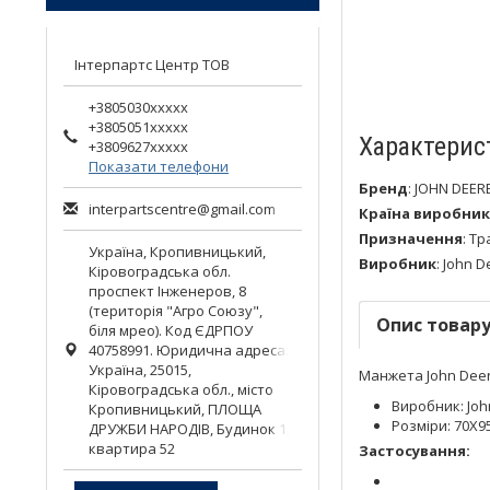
Інтерпартс Центр ТОВ
+3805030xxxxx
+3805051xxxxx
Характерис
+3809627xxxxx
Показати телефони
Бренд
:
JOHN DEER
interpartscentre@gmail.com
Країна виробник
Призначення
:
Тр
Україна,
Кропивницький
,
Виробник
:
John D
Кіровоградська обл.
проспект Інженеров, 8
(територія "Агро Союзу",
Опис товар
біля мрео). Код ЄДРПОУ
40758991. Юридична адреса:
Україна, 25015,
Манжета John Deer
Кіровоградська обл., місто
Виробник: Joh
Кропивницький, ПЛОЩА
Розміри: 70X9
ДРУЖБИ НАРОДІВ, Будинок 1,
квартира 52
Застосування: