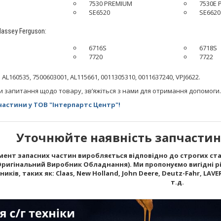
7530 PREMIUM
7530E 
SE6520
SE6620
assey Ferguson:
6716S
6718S
7720
7722
AL160535, 7500603001, AL115661, 0011305310, 0011637240, VPJ6622.
и запитання щодо товару, зв’яжіться з нами для отримання допомоги.
астини у ТОВ "Інтерпартс Центр"!
Уточнюйте наявність запчастин 
ент запасних частин виробляється відповідно до строгих стан
Оригінальний Виробник Обладнання). Ми пропонуємо вигідні рі
ків, таких як: Claas, New Holland, John Deere, Deutz-Fahr, LAVERD
т.д.