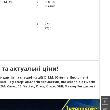
PREMIUM
SE6320
SE6920
7718
7724
та актуальні ціни!
дартів та специфікацій O.E.M. (Original Equipment
шення у сфері аналогів запчастин, що охоплюють всіх
A, Case, JCB, Yetter, Oros, Kinze, DMI, Massey Ferguson і