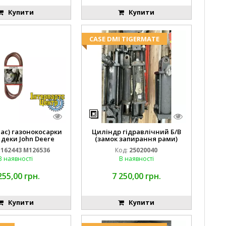
Купити
Купити
CASE DMI TIGERMATE
пас) газонокосарки
Циліндр гідравлічний Б/В
 деки John Deere
(замок запирання рами)
2443 M126536
2''X4'' 25320040
162443 M126536
Код:
25020040
В наявності
В наявності
255,00 грн.
7 250,00 грн.
Купити
Купити