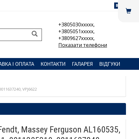
Вхід
+3805030xxxxx,
+3805051xxxxx,
+3809627xxxxx,
Показати телефони
АВКА І ОПЛАТА
КОНТАКТИ
ГАЛАРЕЯ
ВІДГУКИ
0011637240, VPJ6622
Fendt, Massey Ferguson AL160535,