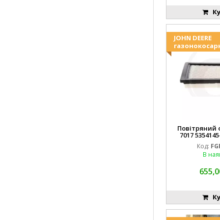
Ку
JOHN DEERE
газонокосар
Повітряний ф
7017 5354145
FGP0
Код:
FG
В ная
655,0
Ку