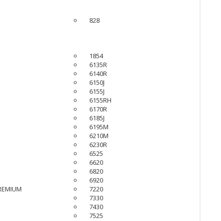
828
1854
6135R
6140R
6150J
H
6155J
6155RH
6170R
6185J
6195M
6210M
6230R
6525
6620
6820
6920
REMIUM
7220
7330
7430
7525