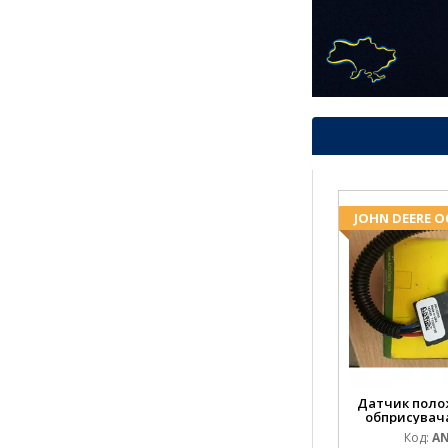
JOHN DEERE 
Датчик поло
обприсувача
Код:
AN