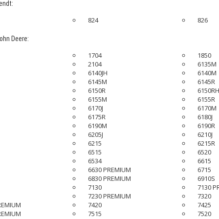
endt:
824
826
ohn Deere:
1704
1850
2104
6135M
6140JH
6140M
6145M
6145R
6150R
6150R
6155M
6155R
6170J
6170M
6175R
6180J
6190M
6190R
6205J
6210J
6215
6215R
6515
6520
6534
6615
6630 PREMIUM
6715
6830 PREMIUM
6910S
7130
7130 P
7230 PREMIUM
7320
REMIUM
7420
7425
REMIUM
7515
7520