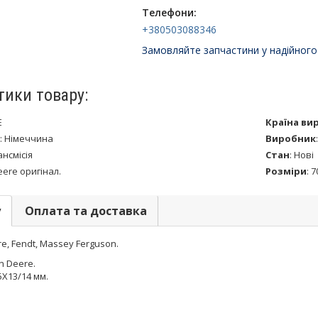
Телефони:
+380503088346
Замовляйте запчастини у надійного
тики товару:
E
Країна ви
:
Німеччина
Виробник
ансмісія
Стан
:
Нові
eere оригінал.
Розміри
:
7
у
Оплата та доставка
e, Fendt, Massey Ferguson.
n Deere.
5X13/14 мм.