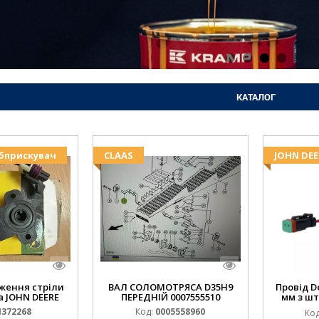
КАТАЛОГ
Обприскувач
CLAAS
JOHN DEE
ження стріли
ВАЛ СОЛОМОТРЯСА D35H9
Провід D
 JOHN DEERE
ПЕРЕДНІЙ 0007555510
мм з шт
(JOHN
372268
Код:
0005558960
Код
994.184