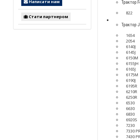
Написати нам
Трактор F
822
Стати партнером
Трактор J
1654
2054
6140J
6145J
6150M
6155JH
6165J
6175M
6190J
6195R
6210R
6250R
6530
6630
6830
6920S
7230
7330 P
7430 P