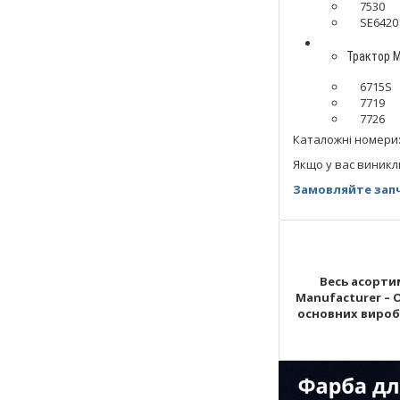
7530
SE6420
Трактор M
6715S
7719
7726
Каталожні номери: 
Якщо у вас виникл
Замовляйте запч
Весь асортим
Manufacturer – 
основних виробни