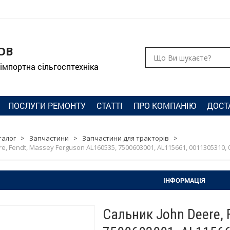
ОВ
 імпортна сільгосптехніка
ПОСЛУГИ РЕМОНТУ
СТАТТІ
ПРО КОМПАНІЮ
ДОСТ
талог
>
Запчастини
>
Запчастини для тракторів
>
e, Fendt, Massey Ferguson AL160535, 7500603001, AL115661, 0011305310, 
ІНФОРМАЦІЯ
Сальник John Deere, 