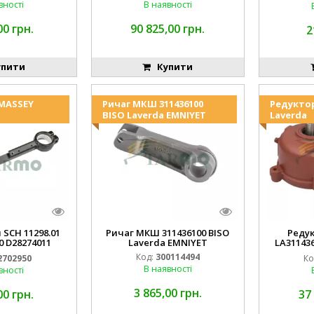
вності
В наявності
00 грн.
90 825,00 грн.
2
пити
Купити
 MASSEY
Ричаг МКШ 311436100
Редукто
BISO Laverda EMNIYET
Laverda
 SCH 11298.01
Ричаг МКШ 311436100 BISO
Реду
0 D28274011
Laverda EMNIYET
LA31143
IYET
Lav
Код:
300114494
2702950
Ко
В наявності
вності
3 865,00 грн.
00 грн.
37