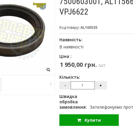
7500603001, AL11566
VPJ6622
Код товару:
AL160535
Наявність:
В наявності
Ціна :
1 950,00 грн.
/шт
Кількість:
-
+
Швидка
обробка
замовлення:
Зателефонуємо протя
Купити