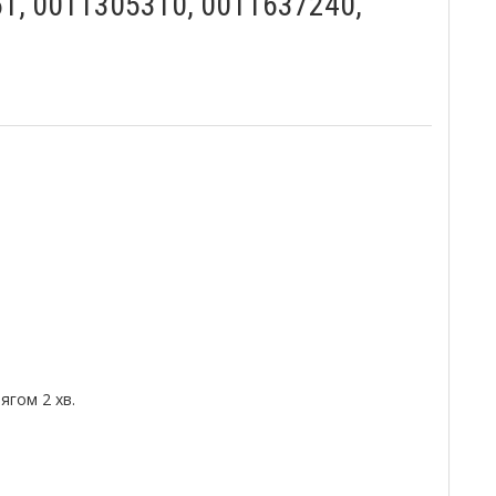
1, 0011305310, 0011637240,
гом 2 хв.