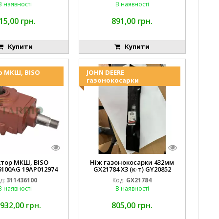
В наявності
В наявності
15,00 грн.
891,00 грн.
Купити
Купити
р МКШ, BISO
JOHN DEERE
газонокосарки
ктор МКШ, BISO
Ніж газонокосарки 432мм
6100AG 19AP012974
GX21784 X3 (к-т) GY20852
erda EMNIYET
AM137757 AM141035
д:
311436100
Код:
GX21784
В наявності
В наявності
 932,00 грн.
805,00 грн.