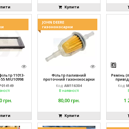
пити
Купити
JOHN DEERE
ки
газонокосарки
ільтр 11013-
Фільтр паливний
Ремінь (
-55 MIU10998
проточний газонокосарки
привід
14149
JOHN DEERE AM116304 GY20709
M16
P014149
Код:
AM116304
Код:
M
вності
В наявності
0 грн.
80,00 грн.
1 
пити
Купити