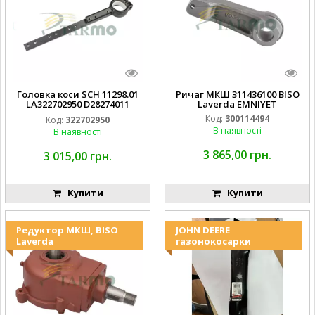
Головка коси SCH 11298.01
Ричаг МКШ 311436100 BISO
LA322702950 D28274011
Laverda EMNIYET
EMNIYET
Код:
300114494
Код:
322702950
В наявності
В наявності
3 865,00 грн.
3 015,00 грн.
Купити
Купити
Редуктор МКШ, BISO
JOHN DEERE
Laverda
газонокосарки