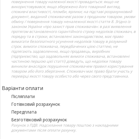
повернення товару належної якості провадиться: якщо не
використовувався; якщо збережено його товарний вигляд,
споживчі властивості, пломби, ярлики; на підставі розрахунковий
документ, виданий споживачеві разом з проданим товаром. умови
обміну / повернення товару неналежної якості стаття 8. Згідно із
законом України «про захист прав споживачів»: в разі виявлення
протягом встановленого гарантійного строку недоліків споживач, в
порядку та в строки, встановлені законодавством, має право
вимагати безоплатного усунення недоліків товару в розумний
строк. вимоги споживача, передбачених цією статтею, не
підлягають задоволенню, якщо продавець, виробник
(підприємство, що задовольняє вимоги споживача, встановлені
частиною першою цієї статті) доведуть, що недоліки товару
виникли внаслідок порушення споживачем правил користування
товаром або його зберігання. Споживач має право брати участь у
перевірці якості товару особисто або через свого представника.
Варіанти оплати
Післяплати
Готівковий розрахунок
Передплата
Безготівковий розрахунок
Рахунок з ПДВ. Надсилання товару поштою з накладними
документами після оплати рахунку.