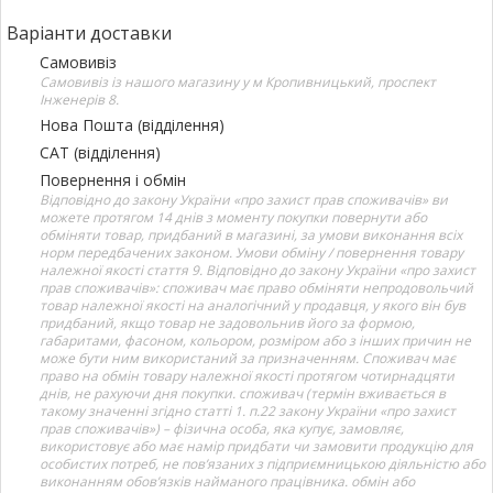
Варіанти доставки
Самовивіз
Самовивіз із нашого магазину у м Кропивницький, проспект
Інженерів 8.
Нова Пошта (відділення)
САТ (відділення)
Повернення і обмін
Відповідно до закону України «про захист прав споживачів» ви
можете протягом 14 днів з моменту покупки повернути або
обміняти товар, придбаний в магазині, за умови виконання всіх
норм передбачених законом. Умови обміну / повернення товару
належної якості стаття 9. Відповідно до закону України «про захист
прав споживачів»: споживач має право обміняти непродовольчий
товар належної якості на аналогічний у продавця, у якого він був
придбаний, якщо товар не задовольнив його за формою,
габаритами, фасоном, кольором, розміром або з інших причин не
може бути ним використаний за призначенням. Споживач має
право на обмін товару належної якості протягом чотирнадцяти
днів, не рахуючи дня покупки. споживач (термін вживається в
такому значенні згідно статті 1. п.22 закону України «про захист
прав споживачів») – фізична особа, яка купує, замовляє,
використовує або має намір придбати чи замовити продукцію для
особистих потреб, не пов’язаних з підприємницькою діяльністю або
виконанням обов’язків найманого працівника. обмін або