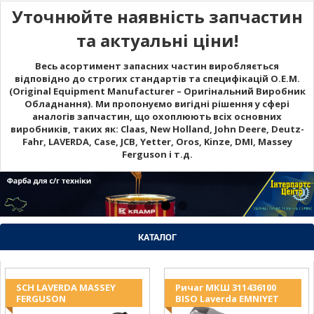
Уточнюйте наявність запчастин
та актуальні ціни!
Весь асортимент запасних частин виробляється
відповідно до строгих стандартів та специфікацій O.E.M.
(Original Equipment Manufacturer – Оригінальний Виробник
Обладнання). Ми пропонуємо вигідні рішення у сфері
аналогів запчастин, що охоплюють всіх основних
виробників, таких як: Claas, New Holland, John Deere, Deutz-
Fahr, LAVERDA, Case, JCB, Yetter, Oros, Kinze, DMI, Massey
Ferguson і т.д.
КАТАЛОГ
SCH LAVERDA MASSEY
Ричаг МКШ 311436100
FERGUSON
BISO Laverda EMNIYET