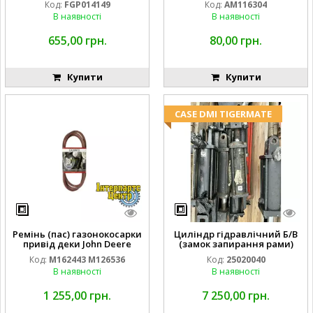
Код:
FGP014149
Код:
AM116304
GY20709
В наявності
В наявності
655,00 грн.
80,00 грн.
Купити
Купити
CASE DMI TIGERMATE
Ремінь (пас) газонокосарки
Циліндр гідравлічний Б/В
привід деки John Deere
(замок запирання рами)
M162443 M126536
2''X4'' 25320040
Код:
M162443 M126536
Код:
25020040
В наявності
В наявності
1 255,00 грн.
7 250,00 грн.