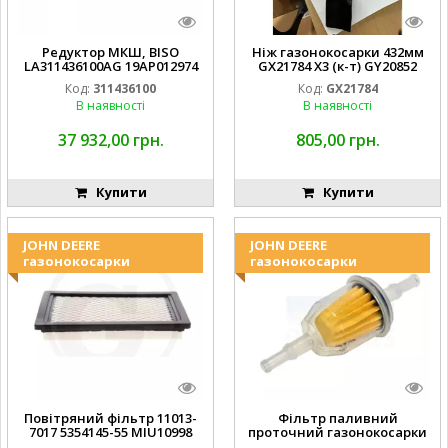
Редуктор МКШ, BISO
Ніж газонокосарки 432мм
LA311436100AG 19AP012974
GX21784 X3 (к-т) GY20852
Laverda EMNIYET
AM137757 AM141035
Код:
311436100
Код:
GX21784
В наявності
В наявності
37 932,00 грн.
805,00 грн.
Купити
Купити
JOHN DEERE
JOHN DEERE
газонокосарки
газонокосарки
Повітряний фільтр 11013-
Фільтр паливний
7017 5354145-55 MIU10998
проточний газонокосарки
FGP014149
JOHN DEERE AM116304