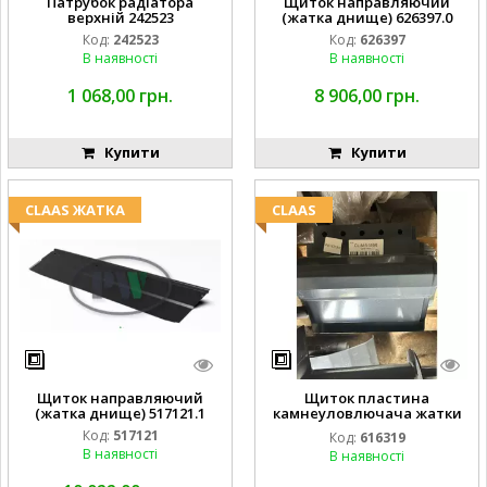
Патрубок радіатора
Щиток направляючий
верхній 242523
(жатка днище) 626397.0
Код:
242523
Код:
626397
В наявності
В наявності
1 068,00 грн.
8 906,00 грн.
Купити
Купити
CLAAS ЖАТКА
CLAAS
Щиток направляючий
Щиток пластина
(жатка днище) 517121.1
камнеуловлючача жатки
FLEX CAT CLAAS
Код:
517121
Код:
616319
В наявності
В наявності