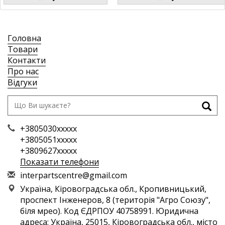
Головна
Товари
Контакти
Про нас
Відгуки
+3805030xxxxx
+3805051xxxxx
+3809627xxxxx
Показати телефони
i
nte
rpa
rts
cen
tre
@gm
ail
.co
m
Україна, Кіровоградська обл., Кропивницький,
проспект Інженеров, 8 (територія "Агро Союзу",
біля мрео). Код ЄДРПОУ 40758991. Юридична
адреса: Україна, 25015, Кіровоградська обл., місто