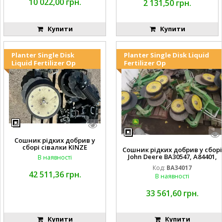
10 022,00 грн.
2 131,50 грн.
Купити
Купити
Planter Single Disk
Planter Single Disk Liquid
Liquid Fertilizer Op
Fertilizer Op
Сошник рідких добрив у
сборі сівалки KINZE
Сошник рідких добрив у сборі
John Deere BA30547, A84401,
В наявності
AA65563, AA65562, A82739,
Код:
BA34017
A82743, AA56092, A72503,
42 511,36 грн.
В наявності
A72504,
AA35154, AA26234, A72398, A827
68, H137235, A72358, AA65564, A
33 561,60 грн.
A65566, A49917, A49918,
Купити
Купити