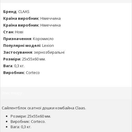
Бренд
:
CLAAS
Країна виробник
:
Німеччина
Країна виробник
:
Німеччина
Стан
:
Нові
Призначення
:
Коромисло
Популярні моделі
:
Lexion
Застосування
:
зернозбиральні
Розміри
:
25х55х60 мм.
Вага
:
0,3 кг.
Виробник
:
Corteco
Опис товару
Сайлентблок скатної дошки комбайна Claas.
Розміри: 25х55х60 мм.
Виробник: Corteco.
Вага: 0,3 кг.