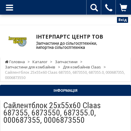
Вхід
ІНТЕРПАРТС ЦЕНТР ТОВ
Запчастини до сільгосптехніки,
імпортна сільгосптехніка
Головна
>
Каталог
>
Запчастини
>
Запчастини для комбайнів
>
Для комбайнів Claas
>
Сайлентблок 25х55х60 Claas 687355, 6873550, 687355.0, 000687355,
0006873550
ІНФОРМАЦІЯ
Сайлентблок 25х55х60 Claas
687355, 6873550, 687355.0,
000687355, 0006873550