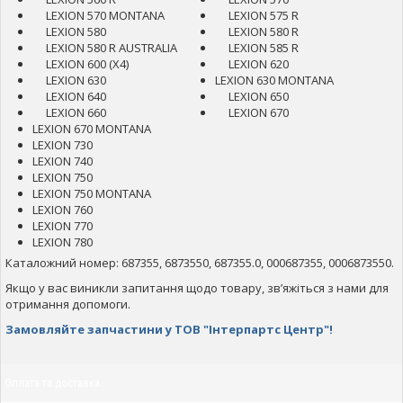
LEXION 570 MONTANA
LEXION 575 R
LEXION 580
LEXION 580 R
LEXION 580 R AUSTRALIA
LEXION 585 R
LEXION 600 (X4)
LEXION 620
LEXION 630
LEXION 630 MONTANA
LEXION 640
LEXION 650
LEXION 660
LEXION 670
LEXION 670 MONTANA
LEXION 730
LEXION 740
LEXION 750
LEXION 750 MONTANA
LEXION 760
LEXION 770
LEXION 780
Каталожний номер: 687355, 6873550, 687355.0, 000687355, 0006873550.
Якщо у вас виникли запитання щодо товару, зв’яжіться з нами для
отримання допомоги.
Замовляйте запчастини у ТОВ "Інтерпартс Центр"!
Оплата та доставка