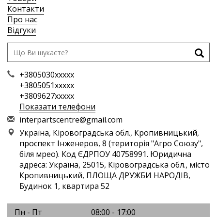
Контакти
Про нас
Відгуки
+3805030xxxxx
+3805051xxxxx
+3809627xxxxx
Показати телефони
i
nte
rpa
rts
cen
tre
@gm
ail
.co
m
Україна, Кіровоградська обл., Кропивницький,
проспект Інженеров, 8 (територія "Агро Союзу",
біля мрео). Код ЄДРПОУ 40758991. Юридична
адреса: Україна, 25015, Кіровоградська обл., місто
Кропивницький, ПЛОЩА ДРУЖБИ НАРОДІВ,
Будинок 1, квартира 52
Пн - Пт
08:00 - 17:00