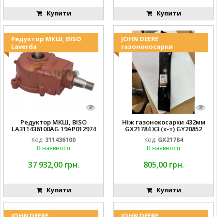
Купити
Купити
Редуктор МКШ, BISO
JOHN DEERE
Laverda
газонокосарки
Редуктор МКШ, BISO
Ніж газонокосарки 432мм
LA311436100AG 19AP012974
GX21784 X3 (к-т) GY20852
Laverda EMNIYET
AM137757 AM141035
Код:
311436100
Код:
GX21784
В наявності
В наявності
37 932,00 грн.
805,00 грн.
Купити
Купити
JOHN DEERE
JOHN DEERE