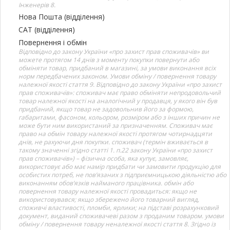
Інженерів 8.
Нова Пошта (відділення)
САТ (відділення)
Повернення і обмін
Відповідно до закону України «про захист прав споживачів» ви
можете протягом 14 днів з моменту покупки повернути або
обміняти товар, придбаний в магазині, за умови виконання всіх
норм передбачених законом. Умови обміну / повернення товару
належної якості стаття 9. Відповідно до закону України «про захист
прав споживачів»: споживач має право обміняти непродовольчий
товар належної якості на аналогічний у продавця, у якого він був
придбаний, якщо товар не задовольнив його за формою,
габаритами, фасоном, кольором, розміром або з інших причин не
може бути ним використаний за призначенням. Споживач має
право на обмін товару належної якості протягом чотирнадцяти
днів, не рахуючи дня покупки. споживач (термін вживається в
такому значенні згідно статті 1. п.22 закону України «про захист
прав споживачів») – фізична особа, яка купує, замовляє,
використовує або має намір придбати чи замовити продукцію для
особистих потреб, не пов’язаних з підприємницькою діяльністю або
виконанням обов’язків найманого працівника. обмін або
повернення товару належної якості провадиться: якщо не
використовувався; якщо збережено його товарний вигляд,
споживчі властивості, пломби, ярлики; на підставі розрахунковий
документ, виданий споживачеві разом з проданим товаром. умови
обміну / повернення товару неналежної якості стаття 8. Згідно із