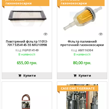
газонокосарки
газонокосарки
Повітряний фільтр 11013-
Фільтр паливний
7017 5354145-55 MIU10998
проточний газонокосарки
FGP014149
JOHN DEERE AM116304
Код:
FGP014149
Код:
AM116304
GY20709
В наявності
В наявності
655,00 грн.
80,00 грн.
Купити
Купити
CASE DMI TIGERMATE