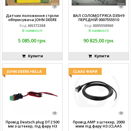
Датчик положення стріли
ВАЛ СОЛОМОТРЯСА D35H9
обприсувача JOHN DEERE
ПЕРЕДНІЙ 0007555510
Код:
AN372268
Код:
0005558960
В наявності
В наявності
5 085,00 грн.
90 825,00 грн.
Купити
Купити
JOHN DEERE HELLA
CLAAS ФАРИ
Провід Deutsch plug DT2 500
Провід AMP з штекер, 2000
мм з штекер, під фару H3
ммм під фару H3 (CLAAS
(JOHN DEERE AL116438
013733) Hella