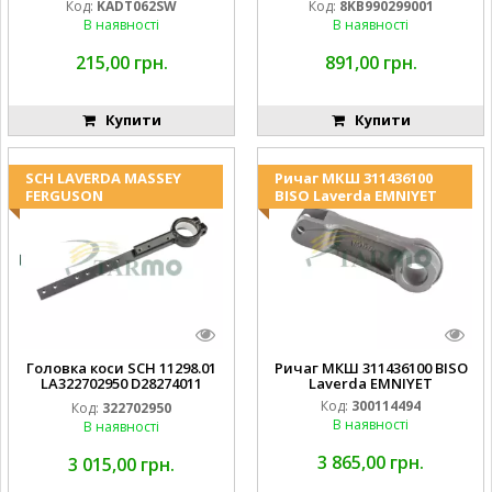
Код:
KADT062SW
Код:
8KB990299001
994.184.00) ) Kramp Hella
В наявності
В наявності
215,00 грн.
891,00 грн.
Купити
Купити
SCH LAVERDA MASSEY
Ричаг МКШ 311436100
FERGUSON
BISO Laverda EMNIYET
Головка коси SCH 11298.01
Ричаг МКШ 311436100 BISO
LA322702950 D28274011
Laverda EMNIYET
EMNIYET
Код:
300114494
Код:
322702950
В наявності
В наявності
3 865,00 грн.
3 015,00 грн.