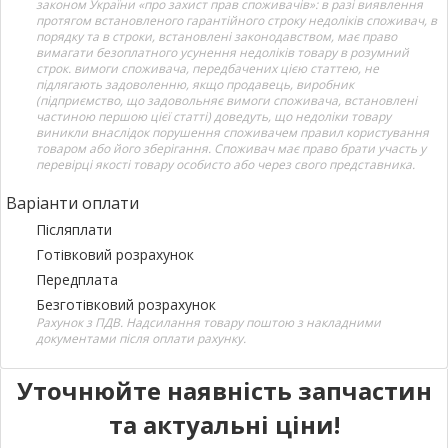
законом України «про захист прав споживачів»: в разі виявлення
протягом встановленого гарантійного строку недоліків споживач, в
порядку та в строки, встановлені законодавством, має право
вимагати безоплатного усунення недоліків товару в розумний
строк. вимоги споживача, передбачених цією статтею, не
підлягають задоволенню, якщо продавець, виробник
(підприємство, що задовольняє вимоги споживача, встановлені
частиною першою цієї статті) доведуть, що недоліки товару
виникли внаслідок порушення споживачем правил користування
товаром або його зберігання. Споживач має право брати участь у
перевірці якості товару особисто або через свого представника.
Варіанти оплати
Післяплати
Готівковий розрахунок
Передплата
Безготівковий розрахунок
Рахунок з ПДВ. Надсилання товару поштою з накладними
документами після оплати рахунку.
Уточнюйте наявність запчастин
та актуальні ціни!