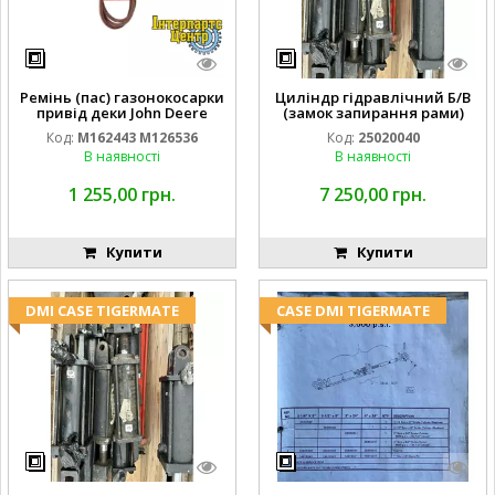
Ремінь (пас) газонокосарки
Циліндр гідравлічний Б/В
привід деки John Deere
(замок запирання рами)
M162443 M126536
2''X4'' 25320040
Код:
M162443 M126536
Код:
25020040
В наявності
В наявності
1 255,00 грн.
7 250,00 грн.
Купити
Купити
DMI CASE TIGERMATE
CASE DMI TIGERMATE