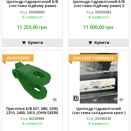
Циліндр гідравлічний Б/В
Циліндр гідравлічний Б/В
(система підйому рами)
(система підйому рами) 3
3X8 87423768
1/2 84255910
Код:
25030083
Код:
25035083
В наявності
В наявності
11 250,00 грн.
11 000,00 грн.
Купити
Купити
JOHN DEERE
DMI CASE TIGERMATE
Причіпне Б/В 637, 680, 2200,
Циліндр гідравлічний
2210, 2400, 2410. JOHN DEERE
(система складання крил )
Код:
N236980
Код:
25340242
В наявності
В наявності