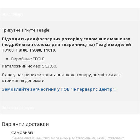
Опис товару
Трикутне зігнуте Teagle.
Підходить для фрезерних роторів у солом’яних машинах
(подрібнювач солома для тваринництва) Teagle моделей
T7100, T8100, T9090, T1010.
Виробник: TEGLE.
Каталожний номер: SC3850.
Якщо у вас виникли запитання щодо товару, зв’яжіться для
отримання допомоги.
Замовляйте запчастини у ТОВ "Інтерпартс Центр"!
Оплата та доставка
Варіанти доставки
Самовивіз
Самовивіз із нашого магазину у м Кропивницький, проспект