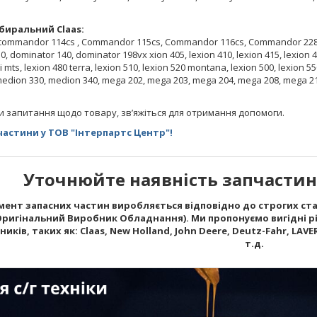
иральний Claas:
ommandor 114cs , Commandor 115cs, Commandor 116cs, Commandor 228 cs
, dominator 140, dominator 198vx xion 405, lexion 410, lexion 415, lexion 42
 ii mts, lexion 480 terra, lexion 510, lexion 520 montana, lexion 500, lexion 55
medion 330, medion 340, mega 202, mega 203, mega 204, mega 208, mega 218, 
и запитання щодо товару, зв’яжіться для отримання допомоги.
астини у ТОВ "Інтерпартс Центр"!
Уточнюйте наявність запчастин 
ент запасних частин виробляється відповідно до строгих стан
Оригінальний Виробник Обладнання). Ми пропонуємо вигідні рі
ків, таких як: Claas, New Holland, John Deere, Deutz-Fahr, LAVERD
т.д.