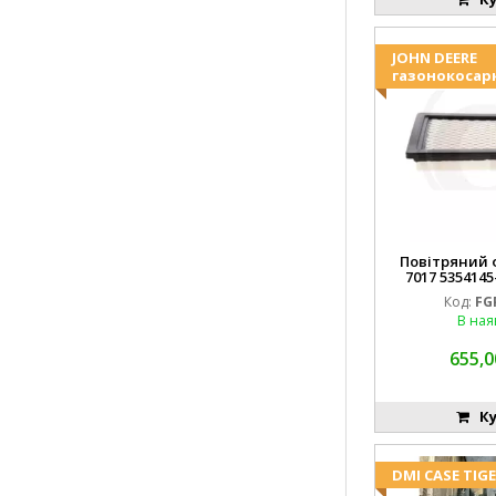
JOHN DEERE
газонокосар
Повітряний ф
7017 5354145
FGP0
Код:
FG
В ная
655,0
Ку
DMI CASE TIG