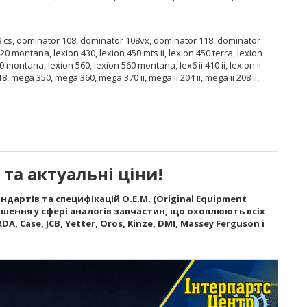
, dominator 108, dominator 108vx, dominator 118, dominator
0 montana, lexion 430, lexion 450 mts ii, lexion 450 terra, lexion
0 montana, lexion 560, lexion 560 montana, lex6 ii 410 ii, lexion ii
mega 350, mega 360, mega 370 ii, mega ii 204 ii, mega ii 208 ii,
та актуальні ціни!
дартів та специфікацій O.E.M. (Original Equipment
шення у сфері аналогів запчастин, що охоплюють всіх
A, Case, JCB, Yetter, Oros, Kinze, DMI, Massey Ferguson і