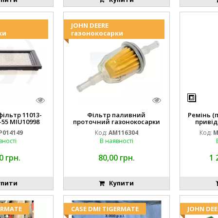
JOHN DEERE
ки
газонокосарки
ільтр 11013-
Фільтр паливний
Ремінь (
-55 MIU10998
проточний газонокосарки
привід
14149
JOHN DEERE AM116304 GY20709
M16
P014149
Код:
AM116304
Код:
M
вності
В наявності
0 грн.
80,00 грн.
1 
пити
Купити
ERMATE
CASE DMI TIGERMATE
JOHN DEE