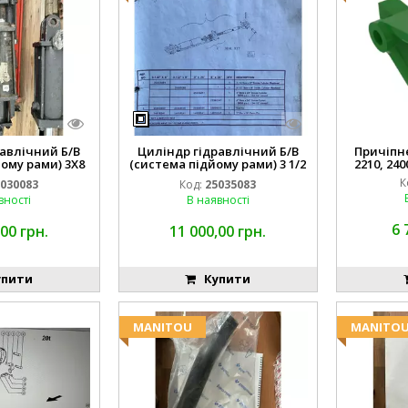
авлічний Б/В
Циліндр гідравлічний Б/В
Причіпне 
ому рами) 3X8
(система підйому рами) 3 1/2
2210, 240
3768
84255910
К
030083
Код:
25035083
вності
В наявності
6 
00 грн.
11 000,00 грн.
пити
Купити
MANITOU
MANITO