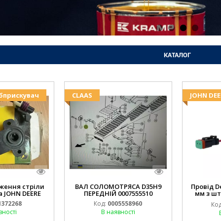
КАТАЛОГ
Обприскувач
CLAAS
JOHN DEE
ження стріли
ВАЛ СОЛОМОТРЯСА D35H9
Провід D
 JOHN DEERE
ПЕРЕДНІЙ 0007555510
мм з шт
(JOHN
372268
Код:
0005558960
Код
994.184
вності
В наявності