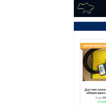
JOHN DEERE 
Датчик поло
обприсувача
Код:
AN
В ная