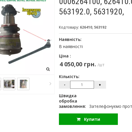
0006264100, 626410.0
563192.0, 5631920,
Код товару:
626410, 563192
Наявність:
В наявності
Ціна :
4 050,00 грн.
/шт
Кількість:
-
+
Швидка
обробка
замовлення:
Зателефонуємо протя
Купити