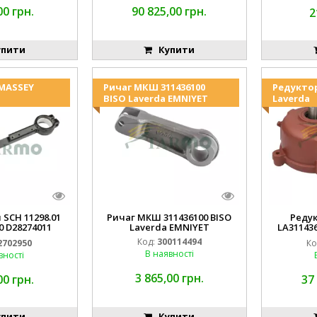
00 грн.
90 825,00 грн.
2
пити
Купити
 MASSEY
Ричаг МКШ 311436100
Редукто
BISO Laverda EMNIYET
Laverda
 SCH 11298.01
Ричаг МКШ 311436100 BISO
Реду
0 D28274011
Laverda EMNIYET
LA31143
IYET
Lav
Код:
300114494
2702950
Ко
В наявності
вності
3 865,00 грн.
00 грн.
37
пити
Купити