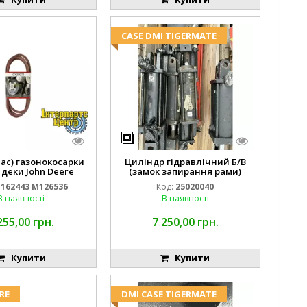
CASE DMI TIGERMATE
пас) газонокосарки
Циліндр гідравлічний Б/В
 деки John Deere
(замок запирання рами)
2443 M126536
2''X4'' 25320040
162443 M126536
Код:
25020040
В наявності
В наявності
255,00 грн.
7 250,00 грн.
Купити
Купити
RE
DMI CASE TIGERMATE