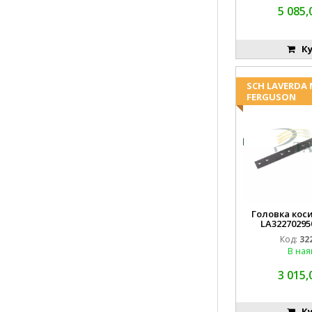
5 085,
Ку
SCH LAVERDA
FERGUSON
Головка коси
LA32270295
EMN
Код:
32
В ная
3 015,
Ку