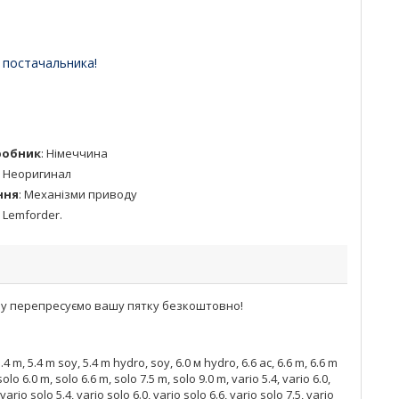
 постачальника!
робник
:
Німеччина
:
Неоригинал
ння
:
Механізми приводу
:
Lemforder.
іру перепресуємо вашу пятку безкоштовно!
, 5.4 m, 5.4 m soy, 5.4 m hydro, soy, 6.0 м hydro, 6.6 ac, 6.6 m, 6.6 m
lo 6.0 m, solo 6.6 m, solo 7.5 m, solo 9.0 m, vario 5.4, vario 6.0,
vario solo 5.4, vario solo 6.0, vario solo 6.6, vario solo 7.5, vario