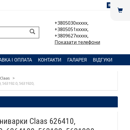
Вхід
+3805030xxxxx,
+3805051xxxxx,
+3809627xxxxx,
Показати телефони
АВКА І ОПЛАТА
КОНТАКТИ
ГАЛАРЕЯ
ВІДГУКИ
Claas
>
 563192.0, 5631920,
ниварки Claas 626410,