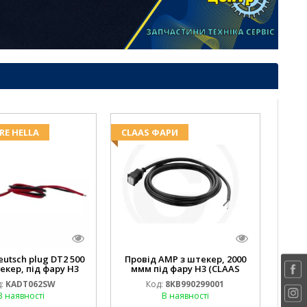
RE HELLA
CLAAS ФАРИ
eutsch plug DT2 500
Провід AMP з штекер, 2000
екер, під фару H3
ммм під фару H3 (CLAAS
 DEERE AL116438
013733) Hella
:
KADT062SW
Код:
8KB990299001
.00) ) Kramp Hella
В наявності
В наявності