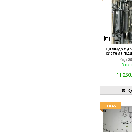
Циліндр гідр
(система підй
8742
Код:
25
В ная
11 250,
Ку
CLAAS