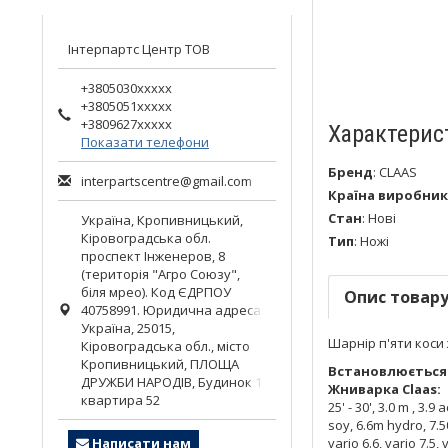
Інтерпартс Центр ТОВ
+3805030xxxxx
+3805051xxxxx
+3809627xxxxx
Характерис
Показати телефони
Бренд
:
CLAAS
interpartscentre@gmail.com
Країна виробник
Стан
:
Нові
Україна,
Кропивницький
,
Кіровоградська обл.
Тип
:
Ножі
проспект Інженеров, 8
(територія "Агро Союзу",
біля мрео). Код ЄДРПОУ
Опис товар
40758991. Юридична адреса:
Україна, 25015,
Шарнір п'яти коси
Кіровоградська обл., місто
Кропивницький, ПЛОЩА
Встановлюється 
ДРУЖБИ НАРОДІВ, Будинок 1,
Жниварка Claas:
квартира 52
25' - 30', 3.0 m , 3.9
soy, 6.6m hydro, 7.50
Написати нам
vario 6.6, vario 7.5,