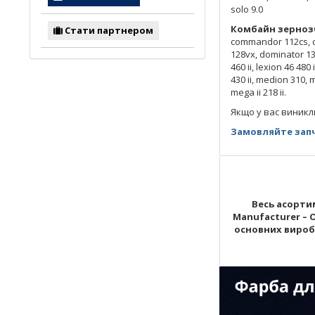
solo 9.0
Комбайн зернозб
Стати партнером
commandor 112cs, c
128vx, dominator 130
460 ii, lexion 46 480
430 ii, medion 310, 
mega ii 218 ii.
Якщо у вас виникл
Замовляйте запч
Весь асортим
Manufacturer – 
основних виробни