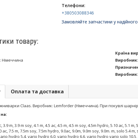
Телефони:
+380503088346
Замовляйте запчастини у надійного
тики товару:
Країна ви
:
Німеччина
Виробник
Призначе
Виробник
у
Оплата та доставка
 жниварки Claas. Виробник: Lemforder (Німеччина). При покувлі шарн
на:
 ac, 3.9 m, 3.9 m soy, 4.1 m, 4.5 ac, 4.5 m, 4.5 m soy, 4.5m hydro, 5.10 ac, 5.1 m
 ac, 7.5 m, 7.5m soy, 7.5m hydro, 9.0ac, 9.0m, 9.0m soy, 9.0m. m, solo 5.4 m, so
 vario hydro 5.4, vario hydro 6.0, vario hydro 6.6, vario hydro vario solo 10.5, 