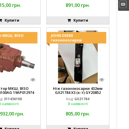
15,00 грн.
891,00 грн.
Купити
Купити
р МКШ, BISO
JOHN DEERE
газонокосарки
ктор МКШ, BISO
Ніж газонокосарки 432мм
6100AG 19AP012974
GX21784 X3 (к-т) GY20852
erda EMNIYET
AM137757 AM141035
д:
311436100
Код:
GX21784
В наявності
В наявності
 932,00 грн.
805,00 грн.
Купити
Купити