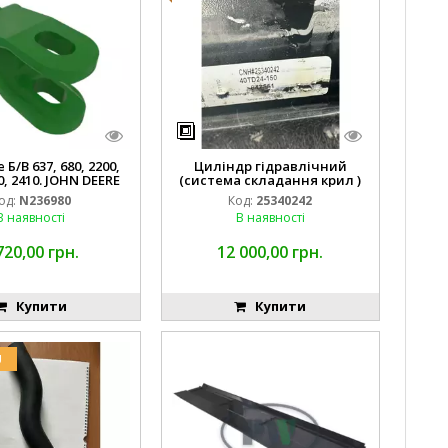
Б/В 637, 680, 2200,
Циліндр гідравлічний
0, 2410. JOHN DEERE
(система складання крил )
од:
N236980
Код:
25340242
В наявності
В наявності
720,00 грн.
12 000,00 грн.
Купити
Купити
U