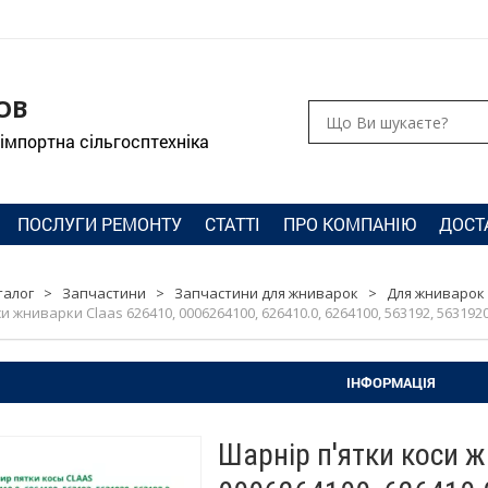
ОВ
 імпортна сільгосптехніка
ПОСЛУГИ РЕМОНТУ
СТАТТІ
ПРО КОМПАНІЮ
ДОСТ
талог
>
Запчастини
>
Запчастини для жниварок
>
Для жниварок 
 жниварки Claas 626410, 0006264100, 626410.0, 6264100, 563192, 5631920,
ІНФОРМАЦІЯ
Шарнір п'ятки коси ж