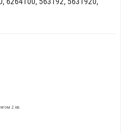
, 6264100, 563192, 5631920,
гом 2 хв.