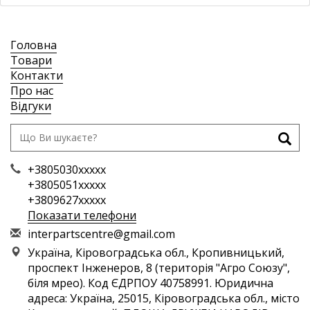
Головна
Товари
Контакти
Про нас
Відгуки
+3805030xxxxx
+3805051xxxxx
+3809627xxxxx
Показати телефони
i
nte
rpa
rts
cen
tre
@gm
ail
.co
m
Україна, Кіровоградська обл., Кропивницький,
проспект Інженеров, 8 (територія "Агро Союзу",
біля мрео). Код ЄДРПОУ 40758991. Юридична
адреса: Україна, 25015, Кіровоградська обл., місто