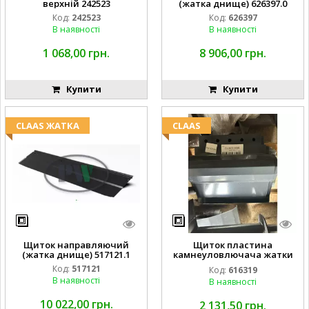
верхній 242523
(жатка днище) 626397.0
Код:
242523
Код:
626397
В наявності
В наявності
1 068,00 грн.
8 906,00 грн.
Купити
Купити
CLAAS ЖАТКА
CLAAS
Щиток направляючий
Щиток пластина
(жатка днище) 517121.1
камнеуловлючача жатки
FLEX CAT CLAAS
Код:
517121
Код:
616319
В наявності
В наявності
10 022,00 грн.
2 131,50 грн.