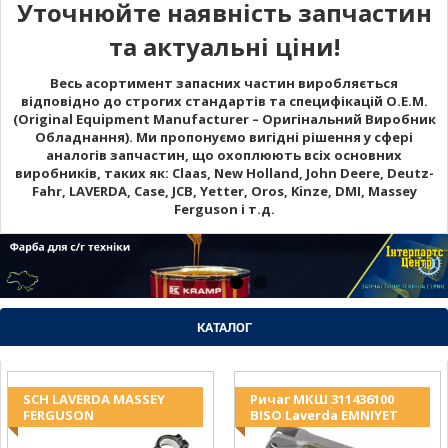
Уточнюйте наявність запчастин
та актуальні ціни!
Весь асортимент запасних частин виробляється
відповідно до строгих стандартів та специфікацій O.E.M.
(Original Equipment Manufacturer – Оригінальний Виробник
Обладнання). Ми пропонуємо вигідні рішення у сфері
аналогів запчастин, що охоплюють всіх основних
виробників, таких як: Claas, New Holland, John Deere, Deutz-
Fahr, LAVERDA, Case, JCB, Yetter, Oros, Kinze, DMI, Massey
Ferguson і т.д.
КАТАЛОГ
SCH LAVERDA MASSEY
Ричаг МКШ 311436100
FERGUSON
BISO Laverda EMNIYET