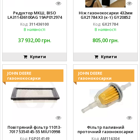
Редуктор МКШ, BISO
Ніж газонокосарки 432мм
LA311436100AG 19AP012974
GX21784 X3 (к-т) GY20852
Laverda EMNIYET
AM137757 AM141035
Код:
311436100
Код:
GX21784
В наявності
В наявності
37 932,00 грн.
805,00 грн.
Купити
Купити
JOHN DEERE
JOHN DEERE
газонокосарки
газонокосарки
Повітряний фільтр 11013-
Фільтр паливний
7017 5354145-55 MIU10998
проточний газонокосарки
FGP014149
JOHN DEERE AM116304
Код:
FGP014149
Код:
AM116304