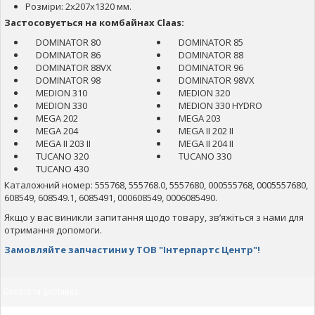
Розміри: 2х207х1320 мм.
Застосовується на комбайнах Claas:
DOMINATOR 80
DOMINATOR 85
DOMINATOR 86
DOMINATOR 88
DOMINATOR 88VX
DOMINATOR 96
DOMINATOR 98
DOMINATOR 98VX
MEDION 310
MEDION 320
MEDION 330
MEDION 330 HYDRO
MEGA 202
MEGA 203
MEGA 204
MEGA II 202 II
MEGA II 203 II
MEGA II 204 II
TUCANO 320
TUCANO 330
TUCANO 430
Каталожний номер: 555768, 555768.0, 5557680, 000555768, 0005557680,
608549, 608549.1, 6085491, 000608549, 0006085490.
Якщо у вас виникли запитання щодо товару, зв’яжіться з нами для
отримання допомоги.
Замовляйте запчастини у ТОВ "Інтерпартс Центр"!
Оплата та доставка