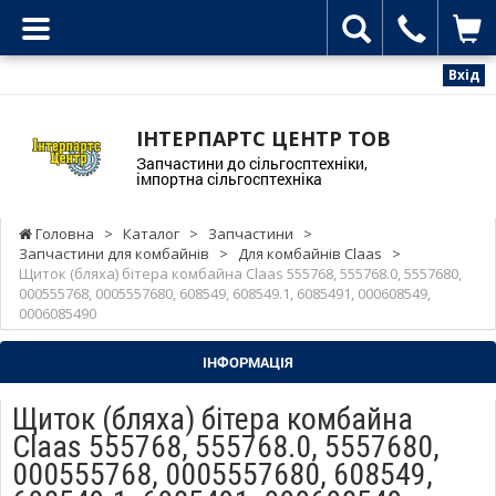
Вхід
ІНТЕРПАРТС ЦЕНТР ТОВ
Запчастини до сільгосптехніки,
імпортна сільгосптехніка
Головна
>
Каталог
>
Запчастини
>
Запчастини для комбайнів
>
Для комбайнів Claas
>
Щиток (бляха) бітера комбайна Claas 555768, 555768.0, 5557680,
000555768, 0005557680, 608549, 608549.1, 6085491, 000608549,
0006085490
ІНФОРМАЦІЯ
Щиток (бляха) бітера комбайна
Claas 555768, 555768.0, 5557680,
000555768, 0005557680, 608549,