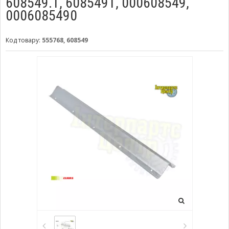
608549.1, 6085491, 000608549,
0006085490
Код товару:
555768, 608549