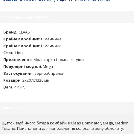
Характеристики товару:
Бренд
:
CLAAS
Країна виробник
:
Німеччина
Країна виробник
:
Німеччина
Стан
:
Нові
Призначення
:
Молотарка і комплектуючі
Популярні моделі
:
Mega
Застосування
:
зернозбиральні
Розміри
:
2х207х1320 мм.
Вага
:
4.4 кг.
Опис товару
Щиток відбійного бітера комбайнів Claas Dominator, Mega, Medion,
Tucano. Призначена для направлення колосся в зону обмолоту.