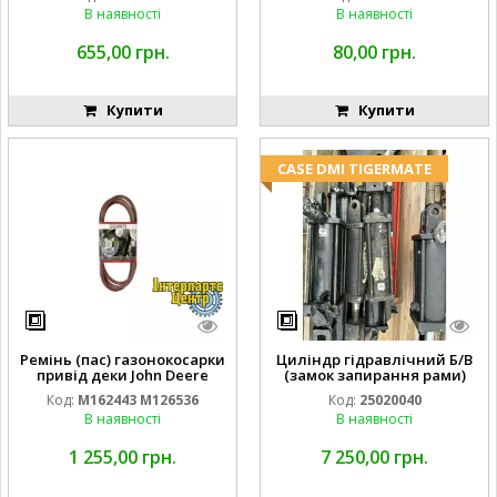
GY20709
В наявності
В наявності
655,00 грн.
80,00 грн.
Купити
Купити
CASE DMI TIGERMATE
Ремінь (пас) газонокосарки
Циліндр гідравлічний Б/В
привід деки John Deere
(замок запирання рами)
M162443 M126536
2''X4'' 25320040
Код:
M162443 M126536
Код:
25020040
В наявності
В наявності
1 255,00 грн.
7 250,00 грн.