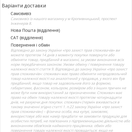
Варіанти доставки
Самовивіз
Самовивіз із нашого магазину у м Кропивницький, проспект
Інженерів 8.
Нова Пошта (відділення)
САТ (відділення)
Повернення і обмін
Відповідно до закону України «про захист прав споживачів» ви
можете протягом 14 днів з моменту покупки повернути або
обміняти товар, придбаний в магазині, за умови виконання всіх
норм передбачених законом. Умови обміну / повернення товару
належної якості стаття 9. Відповідно до закону України «про захист
прав споживачів»: споживач має право обміняти непродовольчий
товар належної якості на аналогічний у продавця, у якого він був
придбаний, якщо товар не задовольнив його за формою,
габаритами, фасоном, кольором, розміром або з інших причин не
може бути ним використаний за призначенням. Споживач має
право на обмін товару належної якості протягом чотирнадцяти
днів, не рахуючи дня покупки. споживач (термін вживається в
такому значенні згідно статті 1. п.22 закону України «про захист
прав споживачів») – фізична особа, яка купує, замовляє,
використовує або має намір придбати чи замовити продукцію для
особистих потреб, не пов’язаних з підприємницькою діяльністю або
виконанням обов’язків найманого працівника. обмін або
повернення товару належної якості провадиться: якщо не