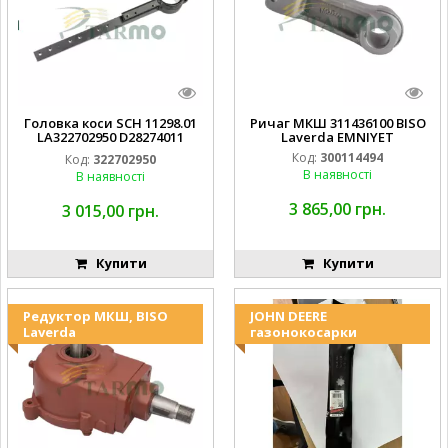
Головка коси SCH 11298.01
Ричаг МКШ 311436100 BISO
LA322702950 D28274011
Laverda EMNIYET
EMNIYET
Код:
300114494
Код:
322702950
В наявності
В наявності
3 865,00 грн.
3 015,00 грн.
Купити
Купити
Редуктор МКШ, BISO
JOHN DEERE
Laverda
газонокосарки