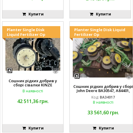
Купити
Купити
Planter Single Disk
Planter Single Disk Liquid
Liquid Fertilizer Op
Fertilizer Op
Сошник рідких добрив у
сборі сівалки KINZE
Сошник рідких добрив у сборі
John Deere BA30547, A84401,
В наявності
AA65563, AA65562, A82739,
Код:
BA34017
A82743, AA56092, A72503,
42 511,36 грн.
В наявності
A72504,
AA35154, AA26234, A72398, A827
68, H137235, A72358, AA65564, A
33 561,60 грн.
A65566, A49917, A49918,
Купити
Купити