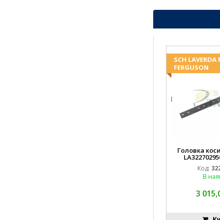
SCH LAVERDA
FERGUSON
Головка коси
LA32270295
EMN
Код:
32
В ная
3 015,
Ку