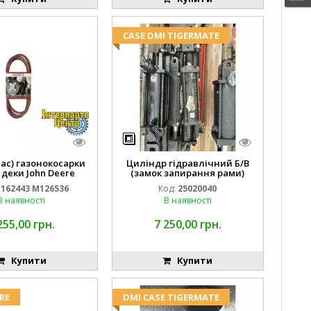
CASE DMI TIGERMATE
пас) газонокосарки
Циліндр гідравлічний Б/В
 деки John Deere
(замок запирання рами)
2443 M126536
2''X4'' 25320040
162443 M126536
Код:
25020040
В наявності
В наявності
255,00 грн.
7 250,00 грн.
Купити
Купити
RE
DMI CASE TIGERMATE