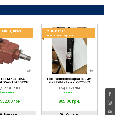
р МКШ, BISO
JOHN DEERE
газонокосарки
ктор МКШ, BISO
Ніж газонокосарки 432мм
6100AG 19AP012974
GX21784 X3 (к-т) GY20852
erda EMNIYET
AM137757 AM141035
д:
311436100
Код:
GX21784
В наявності
В наявності
 932,00 грн.
805,00 грн.
Купити
Купити