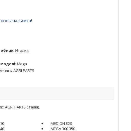
 постачальника!
робник
:
Италия
 моделі
:
Mega
итель
:
AGRI PARTS
 AGRI PARTS (Італія).
10
MEDION 320
40
MEGA 300 350