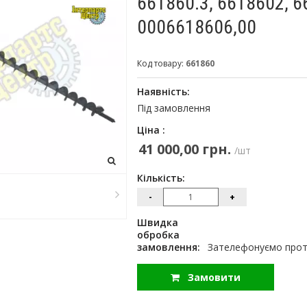
661860.3, 6618602, 6
0006618606,00
Код товару:
661860
Наявність:
Під замовлення
Ціна :
41 000,00 грн.
/шт
Кількість:
-
+
Швидка
обробка
замовлення:
Зателефонуємо протя
Замовити