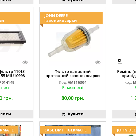
JOHN DEERE
ки
газонокосарки
ільтр 11013-
Фільтр паливний
Ремінь (
-55 MIU10998
проточний газонокосарки
привід
14149
JOHN DEERE AM116304 GY20709
M16
P014149
Код:
AM116304
Код:
M
вності
В наявності
0 грн.
80,00 грн.
1 
пити
Купити
ERMATE
CASE DMI TIGERMATE
JOHN DEE