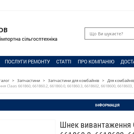
ОВ
 імпортна сільгосптехніка
ПОСЛУГИ РЕМОНТУ
СТАТТІ
ПРО КОМПАНІЮ
ДОСТ
талог
>
Запчастини
>
Запчастини для комбайнів
>
Для комбайнів
 Claas 661860, 661860.2, 661860.0, 661860.3, 6618602, 6618600, 6618603,
ІНФОРМАЦІЯ
Шнек вивантаження C