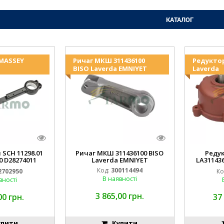
КАТАЛОГ
 MASSEY
Ричаг МКШ 311436100
Редукто
BISO Laverda EMNIYET
Laverda
 SCH 11298.01
Ричаг МКШ 311436100 BISO
Реду
0 D28274011
Laverda EMNIYET
LA31143
IYET
Lav
Код:
300114494
2702950
Ко
В наявності
вності
3 865,00 грн.
00 грн.
37
пити
Купити