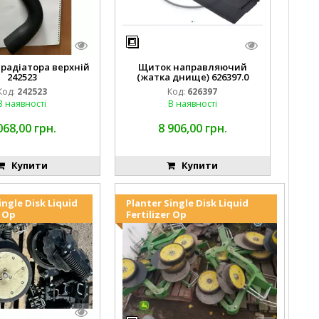
 радіатора верхній
Щиток направляючий
242523
(жатка днище) 626397.0
Код:
242523
Код:
626397
В наявності
В наявності
068,00 грн.
8 906,00 грн.
Купити
Купити
ingle Disk Liquid
Planter Single Disk Liquid
r Op
Fertilizer Op