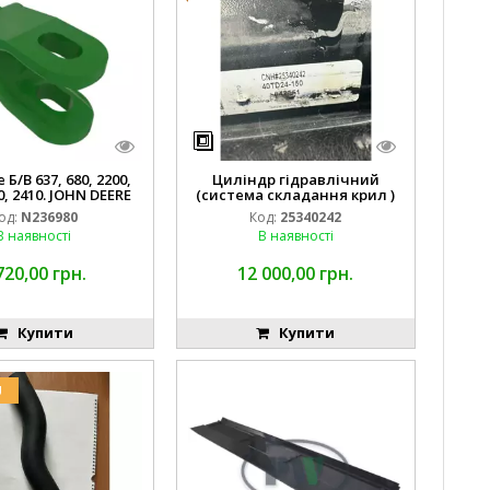
Б/В 637, 680, 2200,
Циліндр гідравлічний
0, 2410. JOHN DEERE
(система складання крил )
од:
N236980
Код:
25340242
В наявності
В наявності
720,00 грн.
12 000,00 грн.
Купити
Купити
U