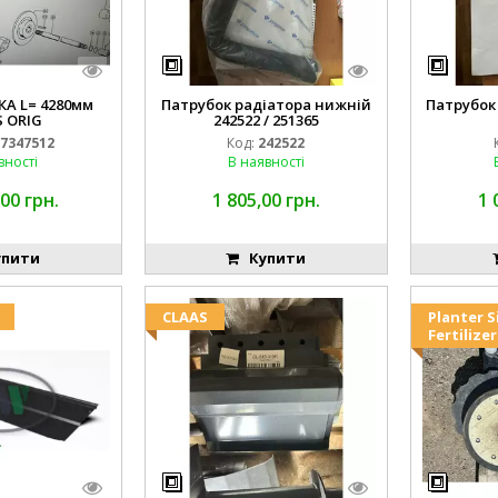
А L= 4280мм
Патрубок радіатора нижній
Патрубок
 ORIG
242522 / 251365
7347512
Код:
242522
вності
В наявності
00 грн.
1 805,00 грн.
1 
пити
Купити
CLAAS
Planter S
Fertilize