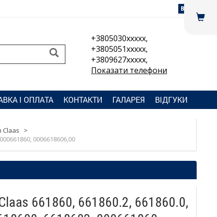
Вхід
+3805030xxxxx,
+3805051xxxxx,
+3809627xxxxx,
Показати телефони
АВКА І ОПЛАТА
КОНТАКТИ
ГАЛАРЕЯ
ВІДГУКИ
 Claas
>
 000661860, 0006618606,00
laas 661860, 661860.2, 661860.0,