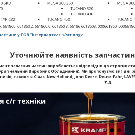
50 SKD
MEGA 300 360
MEGA 300
70
TUCANO 320
TUCANO 430
 TYP C32
TUCANO 450
TUCANO 4
61860, 661860.2, 661860.0, 661860.3, 66186 6618603, 000661860, 00066186
астини у ТОВ "Інтерпартс>> </str ong>
Уточнюйте наявність запчастин 
ент запасних частин виробляється відповідно до строгих стан
Оригінальний Виробник Обладнання). Ми пропонуємо вигідні рі
ків, таких як: Claas, New Holland, John Deere, Deutz-Fahr, LAVERD
т.д.