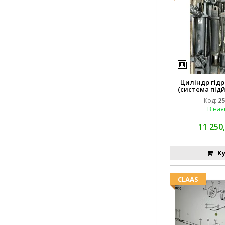
Циліндр гідр
(система підй
8742
Код:
25
В ная
11 250,
Ку
CLAAS