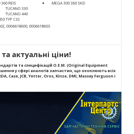
 360 REIS
MEGA 300 360 SKD
TUCANO 330
TUCANO 440
50 TYP C32
02, 0006618600, 0006618603.
та актуальні ціни!
дартів та специфікацій O.E.M. (Original Equipment
шення у сфері аналогів запчастин, що охоплюють всіх
A, Case, JCB, Yetter, Oros, Kinze, DMI, Massey Ferguson і