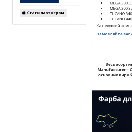
MEGA 300 3
MEGA 300 3
Стати партнером
TUCANO 340
TUCANO 440
Каталожний номер: 6
Замовляйте запч
Весь асортим
Manufacturer – 
основних виробни