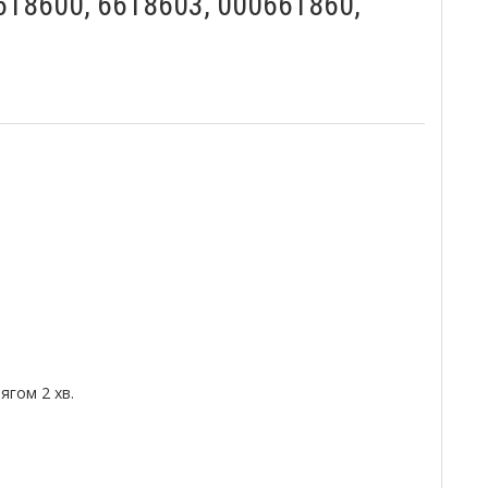
618600, 6618603, 000661860,
гом 2 хв.