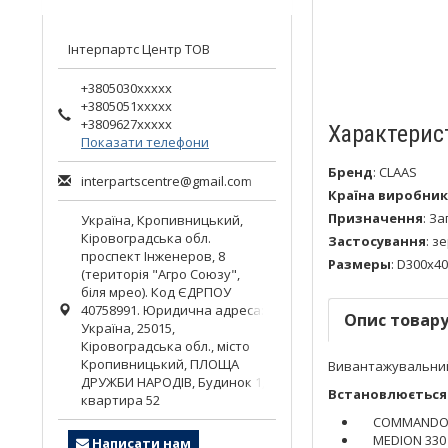
Інтерпартс Центр ТОВ
+3805030xxxxx
+3805051xxxxx
+3809627xxxxx
Характерис
Показати телефони
Бренд
:
CLAAS
interpartscentre@gmail.com
Країна виробник
Призначення
:
За
Україна,
Кропивницький
,
Кіровоградська обл.
Застосування
:
зе
проспект Інженеров, 8
Размеры
:
D300х40
(територія "Агро Союзу",
біля мрео). Код ЄДРПОУ
40758991. Юридична адреса:
Опис товар
Україна, 25015,
Кіровоградська обл., місто
Кропивницький, ПЛОЩА
Вивантажувальний 
ДРУЖБИ НАРОДІВ, Будинок 1,
Встановлюється 
квартира 52
COMMANDOR
MEDION 330
Написати нам