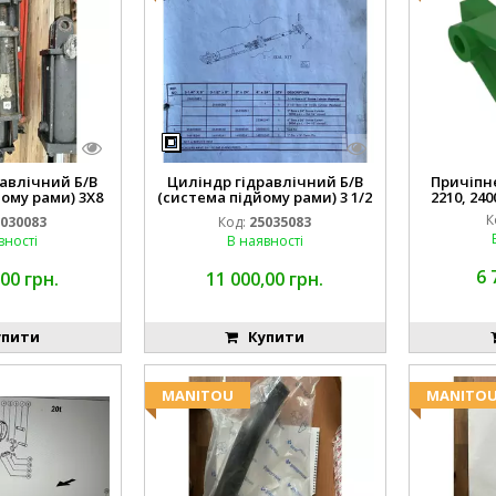
авлічний Б/В
Циліндр гідравлічний Б/В
Причіпне 
ому рами) 3X8
(система підйому рами) 3 1/2
2210, 240
3768
84255910
К
030083
Код:
25035083
вності
В наявності
6 
00 грн.
11 000,00 грн.
пити
Купити
MANITOU
MANITO