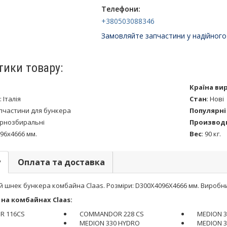
Телефони:
+380503088346
Замовляйте запчастини у надійного
тики товару:
Країна ви
:
Італія
Стан
:
Нові
пчастини для бункера
Популярні
рнозбиральні
Производ
96х4666 мм.
Вес
:
90 кг.
у
Оплата та доставка
шнек бункера комбайна Claas. Розміри: D300X4096X4666 мм. Виробник:
на комбайнах Claas:
 116CS
COMMANDOR 228 CS
MEDION 3
MEDION 330 HYDRO
MEDION 3