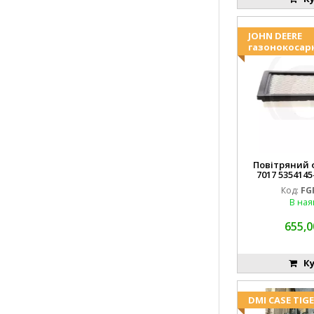
JOHN DEERE
газонокосар
Повітряний ф
7017 5354145
FGP0
Код:
FG
В ная
655,0
Ку
DMI CASE TIG