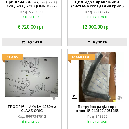
Причіпне Б/В 637, 680, 2200,
Циліндр гідравлічний
2210, 2400, 2410. JOHN DEERE
(система складання крил )
Код:
N236980
Код:
25340242
В наявності
В наявності
6 720,00 грн.
12 000,00 грн.
Купити
Купити
CLAAS
MANITOU
ТРОС РУЧНИКА L= 4280мм
Патрубок радіатора
CLAAS ORIG
нижній 242522 / 251365
Код:
0007347512
Код:
242522
В наявності
В наявності