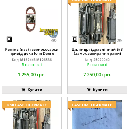
Ремінь (пас) газонокосарки
Циліндр гідравлічний Б/В
привід деки John Deere
(замок запирання рами)
M162443 M126536
2''X4'' 25320040
Код:
M162443 M126536
Код:
25020040
В наявності
В наявності
1 255,00 грн.
7 250,00 грн.
Купити
Купити
DMI CASE TIGERMATE
CASE DMI TIGERMATE