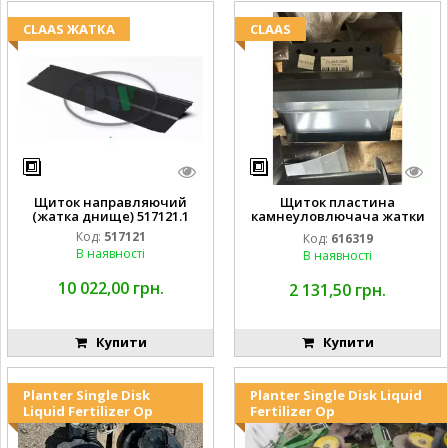
CLAAS ЖАТКА
CLAAS
Щиток направляючий
Щиток пластина
(жатка днище) 517121.1
камнеуловлючача жатки
FLEX CAT CLAAS
Код:
517121
Код:
616319
В наявності
В наявності
10 022,00 грн.
2 131,50 грн.
Купити
Купити
Planter Single Disk
Planter Single Disk Liquid
Liquid Fertilizer Op
Fertilizer Op