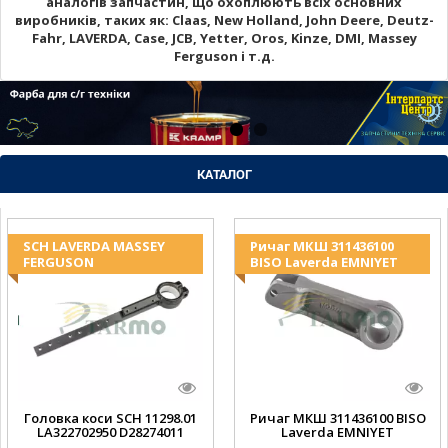
аналогів запчастин, що охоплюють всіх основних
виробників, таких як: Claas, New Holland, John Deere, Deutz-
Fahr, LAVERDA, Case, JCB, Yetter, Oros, Kinze, DMI, Massey
Ferguson і т.д.
КАТАЛОГ
SCH LAVERDA MASSEY
Ричаг МКШ 311436100
FERGUSON
BISO Laverda EMNIYET
Головка коси SCH 11298.01
Ричаг МКШ 311436100 BISO
LA322702950 D28274011
Laverda EMNIYET
EMNIYET