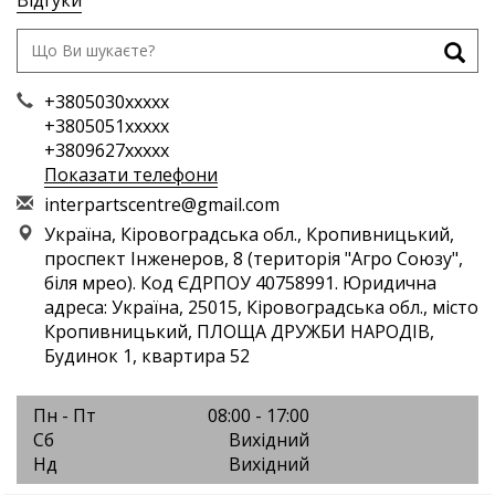
+3805030xxxxx
+3805051xxxxx
+3809627xxxxx
Показати телефони
i
nte
rpa
rts
cen
tre
@gm
ail
.co
m
Україна, Кіровоградська обл., Кропивницький,
проспект Інженеров, 8 (територія "Агро Союзу",
біля мрео). Код ЄДРПОУ 40758991. Юридична
адреса: Україна, 25015, Кіровоградська обл., місто
Кропивницький, ПЛОЩА ДРУЖБИ НАРОДІВ,
Будинок 1, квартира 52
Пн - Пт
08:00 - 17:00
Сб
Вихідний
Нд
Вихідний