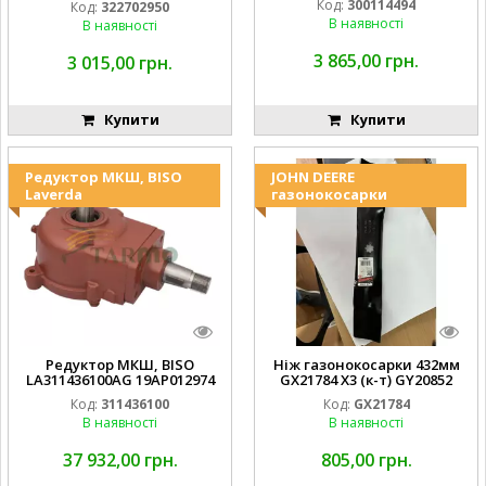
Код:
300114494
Код:
322702950
В наявності
В наявності
3 865,00 грн.
3 015,00 грн.
Купити
Купити
Редуктор МКШ, BISO
JOHN DEERE
Laverda
газонокосарки
Редуктор МКШ, BISO
Ніж газонокосарки 432мм
LA311436100AG 19AP012974
GX21784 X3 (к-т) GY20852
Laverda EMNIYET
AM137757 AM141035
Код:
311436100
Код:
GX21784
В наявності
В наявності
37 932,00 грн.
805,00 грн.