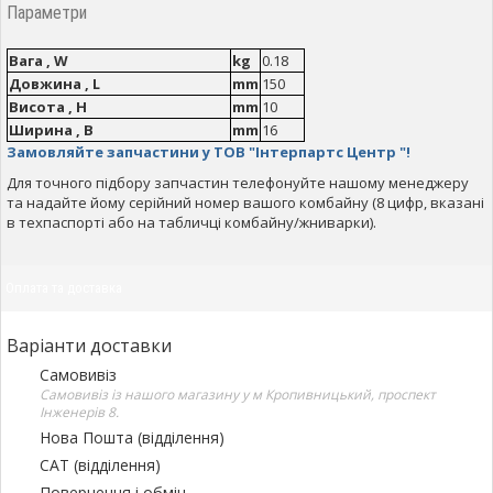
Параметри
Вага , W
kg
0.18
Довжина , L
mm
150
Висота , H
mm
10
Ширина , B
mm
16
Замовляйте запчастини у ТОВ "Інтерпартс Центр "!
Для точного підбору запчастин телефонуйте нашому менеджеру
та надайте йому серійний номер вашого комбайну (8 цифр, вказані
в техпаспорті або на табличці комбайну/жниварки).
Оплата та доставка
Варіанти доставки
Самовивіз
Самовивіз із нашого магазину у м Кропивницький, проспект
Інженерів 8.
Нова Пошта (відділення)
САТ (відділення)
Повернення і обмін