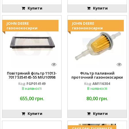
Купити
Купити
JOHN DEERE
JOHN DEERE
газонокосарки
газонокосарки
Повітряний фільтр 11013-
Фільтр паливний
7017 5354145-55 MIU10998
проточний газонокосарки
FGP014149
JOHN DEERE AM116304
Код:
FGP014149
Код:
AM116304
GY20709
В наявності
В наявності
655,00 грн.
80,00 грн.
Купити
Купити
CASE DMI TIGERMATE