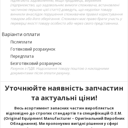
підлягають задоволенню, якщо продавець, виробник
(підприємство, що задовольняє вимоги споживача, встановлені
частиною першою цієї статті) доведуть, що недоліки товару
виникли внаслідок порушення споживачем правил користування
товаром або його зберігання. Споживач має право брати участь у
перевірці якості товару особисто або через свого представника.
Варіанти оплати
Післяплати
Готівковий розрахунок
Передплата
Безготівковий розрахунок
Рахунок з ПДВ. Надсилання товару поштою з накладними
документами після оплати рахунку.
Уточнюйте наявність запчастин
та актуальні ціни!
Весь асортимент запасних частин виробляється
відповідно до строгих стандартів та специфікацій O.E.M.
(Original Equipment Manufacturer – Оригінальний Виробник
Обладнання). Ми пропонуємо вигідні рішення у сфері