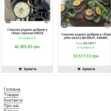
Сошник рідких добрив у
сборі сівалки KINZE
Сошник рідких добрив у сборі
John Deere BA30547, A84401,
В наявності
AA65563, AA65562, A82739,
Код:
BA34017
A82743, AA56092, A72503,
42 455,03 грн.
В наявності
A72504,
AA35154, AA26234, A72398, A827
68, H137235, A72358, AA65564, A
33 517,13 грн.
A65566, A49917, A49918,
Купити
Купити
Головна
Товари
Контакти
Про нас
Відгуки