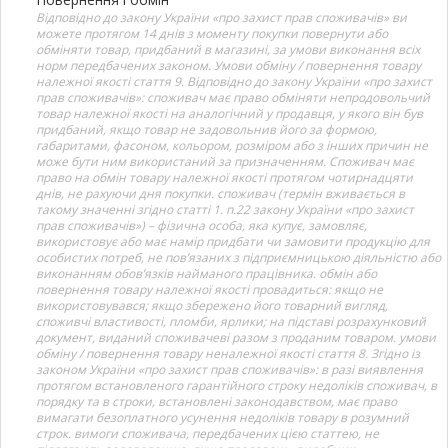
Відповідно до закону України «про захист прав споживачів» ви
можете протягом 14 днів з моменту покупки повернути або
обміняти товар, придбаний в магазині, за умови виконання всіх
норм передбачених законом. Умови обміну / повернення товару
належної якості стаття 9. Відповідно до закону України «про захист
прав споживачів»: споживач має право обміняти непродовольчий
товар належної якості на аналогічний у продавця, у якого він був
придбаний, якщо товар не задовольнив його за формою,
габаритами, фасоном, кольором, розміром або з інших причин не
може бути ним використаний за призначенням. Споживач має
право на обмін товару належної якості протягом чотирнадцяти
днів, не рахуючи дня покупки. споживач (термін вживається в
такому значенні згідно статті 1. п.22 закону України «про захист
прав споживачів») – фізична особа, яка купує, замовляє,
використовує або має намір придбати чи замовити продукцію для
особистих потреб, не пов’язаних з підприємницькою діяльністю або
виконанням обов’язків найманого працівника. обмін або
повернення товару належної якості провадиться: якщо не
використовувався; якщо збережено його товарний вигляд,
споживчі властивості, пломби, ярлики; на підставі розрахунковий
документ, виданий споживачеві разом з проданим товаром. умови
обміну / повернення товару неналежної якості стаття 8. Згідно із
законом України «про захист прав споживачів»: в разі виявлення
протягом встановленого гарантійного строку недоліків споживач, в
порядку та в строки, встановлені законодавством, має право
вимагати безоплатного усунення недоліків товару в розумний
строк. вимоги споживача, передбачених цією статтею, не