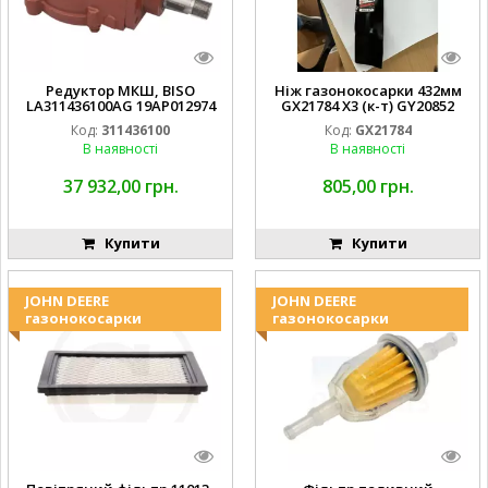
Редуктор МКШ, BISO
Ніж газонокосарки 432мм
LA311436100AG 19AP012974
GX21784 X3 (к-т) GY20852
Laverda EMNIYET
AM137757 AM141035
Код:
311436100
Код:
GX21784
В наявності
В наявності
37 932,00 грн.
805,00 грн.
Купити
Купити
JOHN DEERE
JOHN DEERE
газонокосарки
газонокосарки