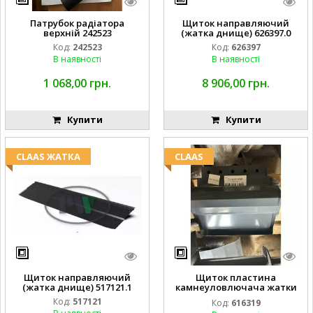
Патрубок радіатора
Щиток направляючий
верхній 242523
(жатка днище) 626397.0
Код:
242523
Код:
626397
В наявності
В наявності
1 068,00 грн.
8 906,00 грн.
Купити
Купити
CLAAS ЖАТКА
CLAAS
Щиток направляючий
Щиток пластина
(жатка днище) 517121.1
камнеуловлючача жатки
FLEX CAT CLAAS
Код:
517121
Код:
616319