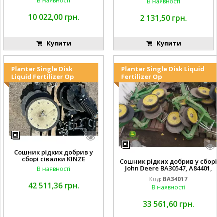
В наявності
В наявності
10 022,00 грн.
2 131,50 грн.
Купити
Купити
Planter Single Disk
Planter Single Disk Liquid
Liquid Fertilizer Op
Fertilizer Op
Сошник рідких добрив у
сборі сівалки KINZE
Сошник рідких добрив у сборі
John Deere BA30547, A84401,
В наявності
AA65563, AA65562, A82739,
Код:
BA34017
A82743, AA56092, A72503,
42 511,36 грн.
В наявності
A72504,
AA35154, AA26234, A72398, A827
68, H137235, A72358, AA65564, A
33 561,60 грн.
A65566, A49917, A49918,