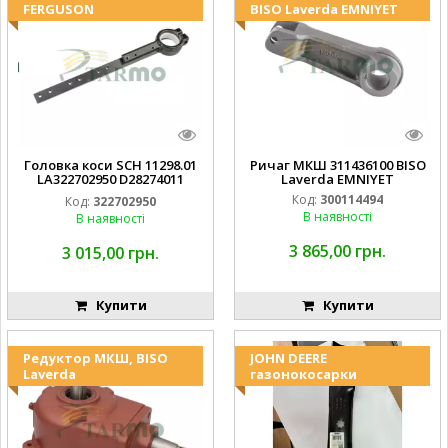
FERGUSON
BISO Laverda EMNIYET
Головка коси SCH 11298.01
Ричаг МКШ 311436100 BISO
LA322702950 D28274011
Laverda EMNIYET
EMNIYET
Код:
300114494
Код:
322702950
В наявності
В наявності
3 865,00 грн.
3 015,00 грн.
Купити
Купити
Редуктор МКШ, BISO
JOHN DEERE
Laverda
газонокосарки