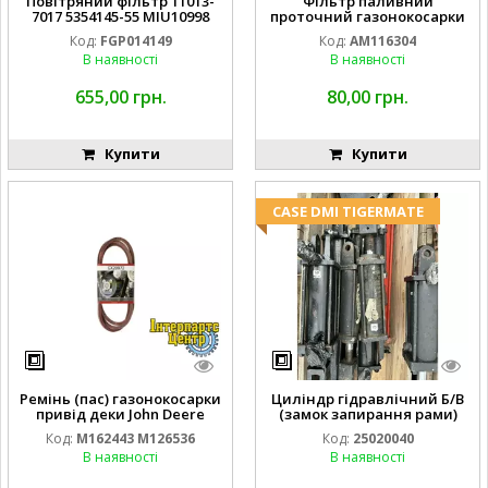
Повітряний фільтр 11013-
Фільтр паливний
7017 5354145-55 MIU10998
проточний газонокосарки
FGP014149
JOHN DEERE AM116304
Код:
FGP014149
Код:
AM116304
GY20709
В наявності
В наявності
655,00 грн.
80,00 грн.
Купити
Купити
CASE DMI TIGERMATE
Ремінь (пас) газонокосарки
Циліндр гідравлічний Б/В
привід деки John Deere
(замок запирання рами)
M162443 M126536
2''X4'' 25320040
Код:
M162443 M126536
Код:
25020040
В наявності
В наявності