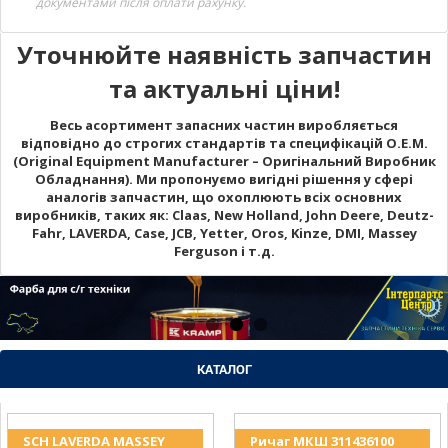
документами після оплати рахунку.
Уточнюйте наявність запчастин
та актуальні ціни!
Весь асортимент запасних частин виробляється
відповідно до строгих стандартів та специфікацій O.E.M.
(Original Equipment Manufacturer – Оригінальний Виробник
Обладнання). Ми пропонуємо вигідні рішення у сфері
аналогів запчастин, що охоплюють всіх основних
виробників, таких як: Claas, New Holland, John Deere, Deutz-
Fahr, LAVERDA, Case, JCB, Yetter, Oros, Kinze, DMI, Massey
Ferguson і т.д.
КАТАЛОГ
SCH LAVERDA MASSEY
Ричаг МКШ 311436100