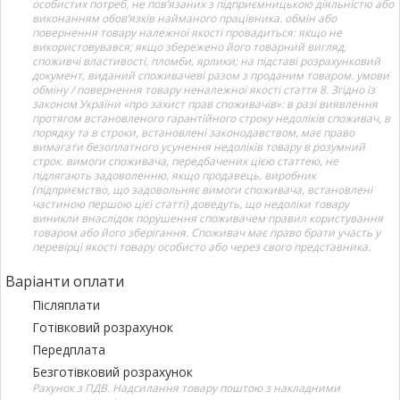
особистих потреб, не пов’язаних з підприємницькою діяльністю або
виконанням обов’язків найманого працівника. обмін або
повернення товару належної якості провадиться: якщо не
використовувався; якщо збережено його товарний вигляд,
споживчі властивості, пломби, ярлики; на підставі розрахунковий
документ, виданий споживачеві разом з проданим товаром. умови
обміну / повернення товару неналежної якості стаття 8. Згідно із
законом України «про захист прав споживачів»: в разі виявлення
протягом встановленого гарантійного строку недоліків споживач, в
порядку та в строки, встановлені законодавством, має право
вимагати безоплатного усунення недоліків товару в розумний
строк. вимоги споживача, передбачених цією статтею, не
підлягають задоволенню, якщо продавець, виробник
(підприємство, що задовольняє вимоги споживача, встановлені
частиною першою цієї статті) доведуть, що недоліки товару
виникли внаслідок порушення споживачем правил користування
товаром або його зберігання. Споживач має право брати участь у
перевірці якості товару особисто або через свого представника.
Варіанти оплати
Післяплати
Готівковий розрахунок
Передплата
Безготівковий розрахунок
Рахунок з ПДВ. Надсилання товару поштою з накладними