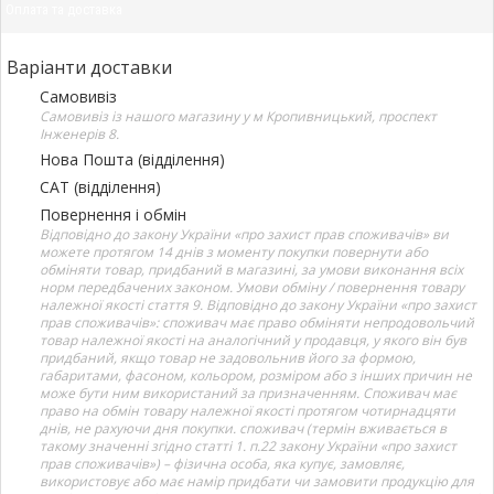
Оплата та доставка
Варіанти доставки
Самовивіз
Самовивіз із нашого магазину у м Кропивницький, проспект
Інженерів 8.
Нова Пошта (відділення)
САТ (відділення)
Повернення і обмін
Відповідно до закону України «про захист прав споживачів» ви
можете протягом 14 днів з моменту покупки повернути або
обміняти товар, придбаний в магазині, за умови виконання всіх
норм передбачених законом. Умови обміну / повернення товару
належної якості стаття 9. Відповідно до закону України «про захист
прав споживачів»: споживач має право обміняти непродовольчий
товар належної якості на аналогічний у продавця, у якого він був
придбаний, якщо товар не задовольнив його за формою,
габаритами, фасоном, кольором, розміром або з інших причин не
може бути ним використаний за призначенням. Споживач має
право на обмін товару належної якості протягом чотирнадцяти
днів, не рахуючи дня покупки. споживач (термін вживається в
такому значенні згідно статті 1. п.22 закону України «про захист
прав споживачів») – фізична особа, яка купує, замовляє,
використовує або має намір придбати чи замовити продукцію для