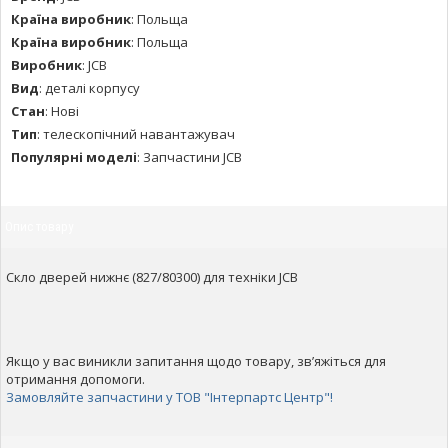
Країна виробник
:
Польща
Країна виробник
:
Польща
Виробник
:
JCB
Вид
:
деталі корпусу
Стан
:
Нові
Тип
:
телескопічний навантажувач
Популярні моделі
:
Запчастини JCB
Опис товару
Скло дверей нижнє (827/80300) для техніки JCB
Якщо у вас виникли запитання щодо товару, зв’яжіться для
отримання допомоги.
Замовляйте запчастини у ТОВ "Інтерпартс Центр"!