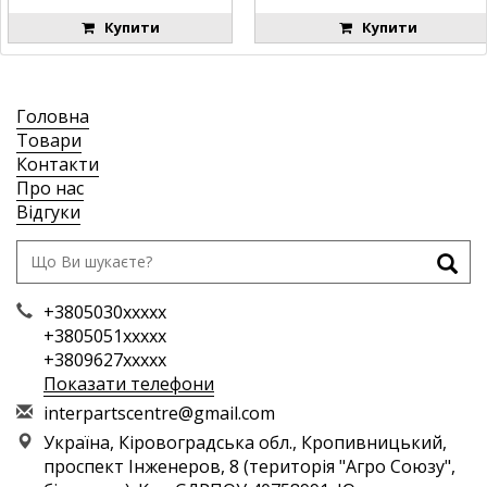
Купити
Купити
Головна
Товари
Контакти
Про нас
Відгуки
+3805030xxxxx
+3805051xxxxx
+3809627xxxxx
Показати телефони
i
nte
rpa
rts
cen
tre
@gm
ail
.co
m
Україна, Кіровоградська обл., Кропивницький,
проспект Інженеров, 8 (територія "Агро Союзу",